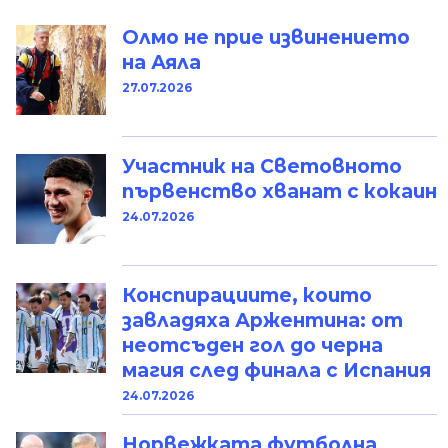
Олмо не прие извинението
на Аяла
27.07.2026
Участник на Световното
първенство хванат с кокаин
24.07.2026
Конспирациите, които
завладяха Аржентина: от
неотсъден гол до черна
магия след финала с Испания
24.07.2026
Норвежката футболна