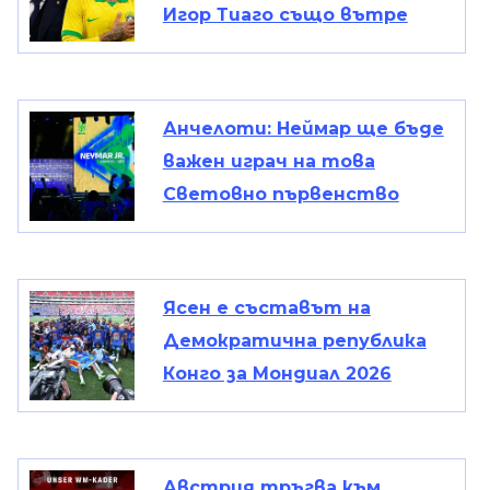
Игор Тиаго също вътре
Анчелоти: Неймар ще бъде
важен играч на това
Световно първенство
Ясен е съставът на
Демократична република
Конго за Мондиал 2026
Австрия тръгва към