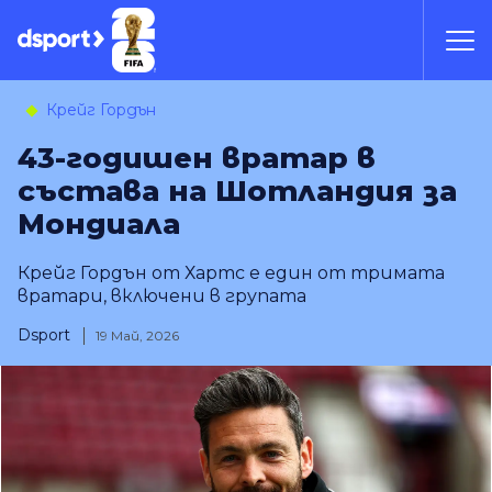
Крейг Гордън
43-годишен вратар в
състава на Шотландия за
Мондиала
Крейг Гордън от Хартс е един от тримата
вратари, включени в групата
Dsport
19 Май, 2026