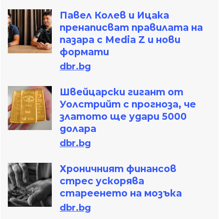
Павел Колев и Ицака
пренаписват правилата на
пазара с Media Z и нови
формати
dbr.bg
Швейцарски гигант от
Уолстрийт с прогноза, че
златото ще удари 5000
долара
dbr.bg
Хроничният финансов
стрес ускорява
стареенето на мозъка
dbr.bg