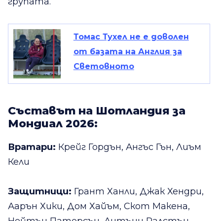
групата.
Томас Тухел не е доволен
от базата на Англия за
Световното
Съставът на Шотландия за
Мондиал 2026:
Вратари:
Крейг Гордън, Ангъс Гън, Лиъм
Кели
Защитници:
Грант Ханли, Джак Хендри,
Аарън Хики, Дом Хайъм, Скот Макена,
Нейтън Патерсън, Антъни Ралстън,