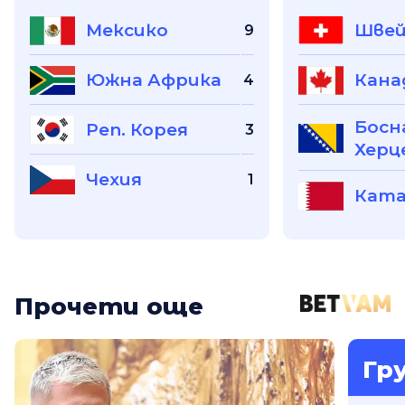
Мексико
Швей
9
Южна Африка
Кана
4
Босн
Реп. Корея
3
Херц
Чехия
1
Кат
Прочети още
Гр