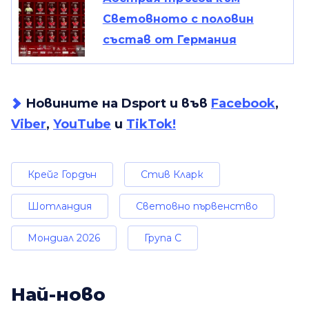
Световното с половин
състав от Германия
Новините на Dsport и във
Facebook
,
Viber
,
YouTube
и
TikTok!
Крейг Гордън
Стив Кларк
Шотландия
Световно първенство
Мондиал 2026
Група C
Най-ново