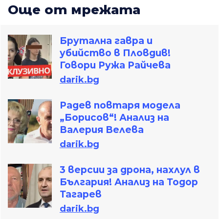
Oще от мрежата
Брутална гавра и
убийство в Пловдив!
Говори Ружа Райчева
darik.bg
Радев повтаря модела
„Борисов“! Анализ на
Валерия Велева
darik.bg
3 версии за дрона, нахлул в
България! Анализ на Тодор
Тагарев
darik.bg