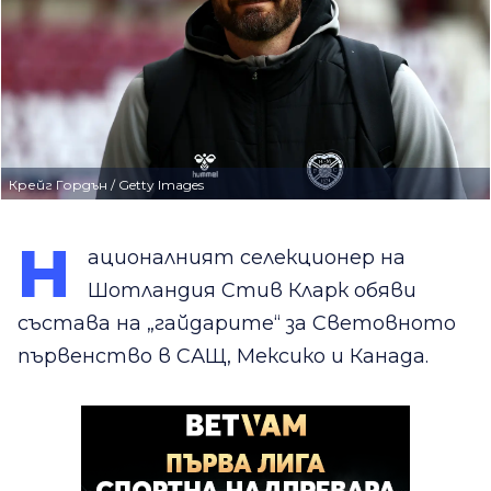
Крейг Гордън / Getty Images
Н
ационалният селекционер на
Шотландия Стив Кларк обяви
състава на „гайдарите“ за Световното
първенство в САЩ, Мексико и Канада.