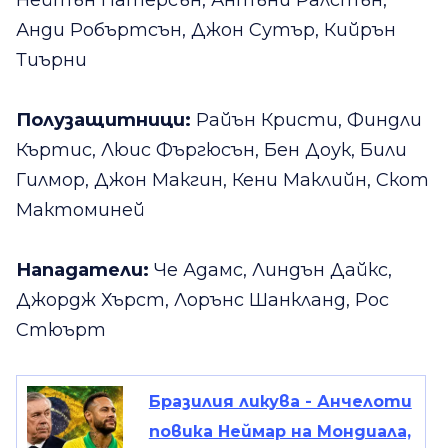
Анди Робъртсън, Джон Сутър, Кийрън
Тиърни
Полузащитници:
Райън Кристи, Финдли
Къртис, Люис Фъргюсън, Бен Доук, Били
Гилмор, Джон Макгин, Кени Маклийн, Скот
Мактоминей
Нападатели:
Че Адамс, Линдън Дайкс,
Джордж Хърст, Лорънс Шанкланд, Рос
Стюърт
Бразилия ликува - Анчелоти
повика Неймар на Мондиала,