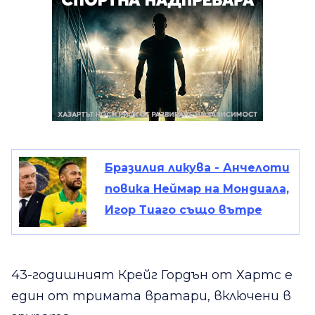
Бразилия ликува - Анчелоти
повика Неймар на Мондиала,
Игор Тиаго също вътре
43-годишният Крейг Гордън от Хартс е
един от тримата вратари, включени в