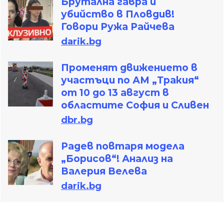
Брутална гавра и
убийство в Пловдив!
Говори Ружа Райчева
darik.bg
Променят движението в
участъци по АМ „Тракия“
от 10 до 13 август в
областите София и Сливен
dbr.bg
Радев повтаря модела
„Борисов“! Анализ на
Валерия Велева
darik.bg