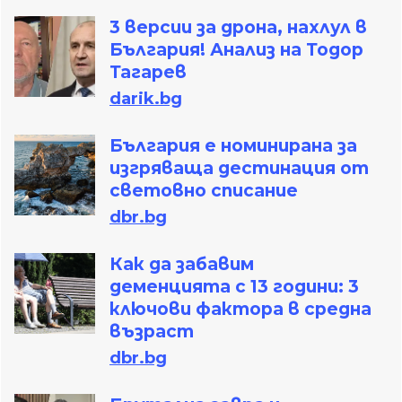
3 версии за дрона, нахлул в
България! Анализ на Тодор
Тагарев
darik.bg
България е номинирана за
изгряваща дестинация от
световно списание
dbr.bg
Как да забавим
деменцията с 13 години: 3
ключови фактора в средна
възраст
dbr.bg