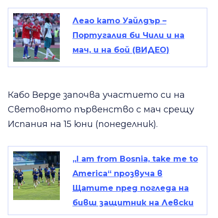
Леао като Уайлдър –
Португалия би Чили и на
мач, и на бой (ВИДЕО)
Кабо Верде започва участието си на
Световното първенство с мач срещу
Испания на 15 юни (понеделник).
„I am from Bosnia, take me to
America“ прозвуча в
Щатите пред погледа на
бивш защитник на Левски