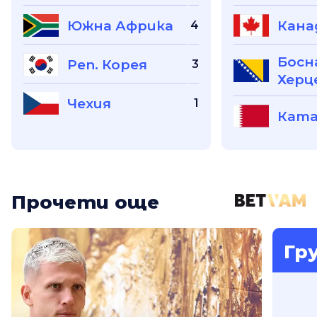
Южна Африка
Кана
4
Босн
Реп. Корея
3
Херц
Чехия
1
Кат
Прочети още
Гр