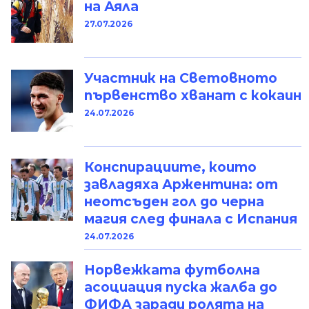
на Аяла
27.07.2026
Участник на Световното
първенство хванат с кокаин
24.07.2026
Конспирациите, които
завладяха Аржентина: от
неотсъден гол до черна
магия след финала с Испания
24.07.2026
Норвежката футболна
асоциация пуска жалба до
ФИФА заради ролята на