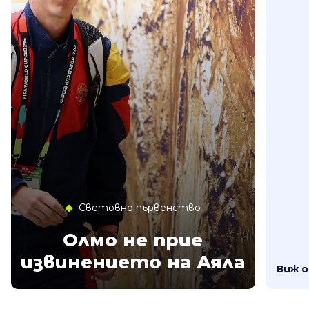
Световно първенство
Олмо не прие
извинението на Аяла
Виж 