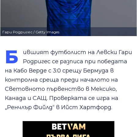
Гари Родригес / Getty Images
Б
ившият футболист на Левски Гари
Родригес се разписа при победата
на Кабо Верде с 3:0 срещу Бермуда в
контролна среща преди началото на
Световното първенство в Мексико,
Канада и САЩ. Проверката се игра на
„Ренчлър Фийлд“ в Ийст Хартфорд.