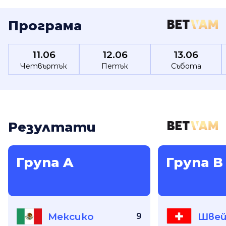
Програма
11.06
12.06
13.06
Четвъртък
Петък
Събота
Резултати
Група A
Група B
Мексико
Швей
9