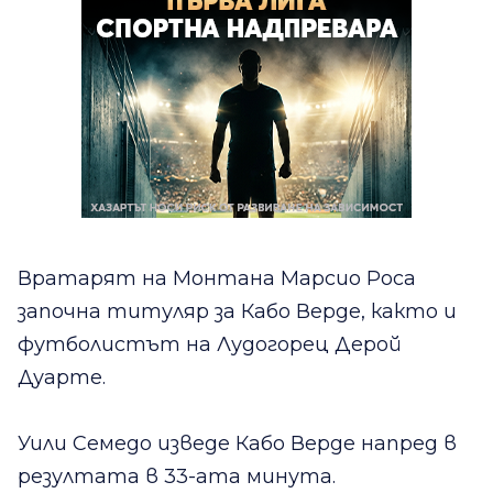
Вратарят на Монтана Марсио Роса
започна титуляр за Кабо Верде, както и
футболистът на Лудогорец Дерой
Дуарте.
Уили Семедо изведе Кабо Верде напред в
резултата в 33-ата минута.