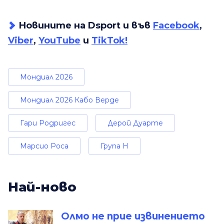
Новините на Dsport и във
Facebook
,
Viber
,
YouTube
и
TikTok!
Мондиал 2026
Мондиал 2026 Кабо Верде
Гари Родригес
Дерой Дуарте
Марсио Роса
Група H
Най-ново
Олмо не прие извинението