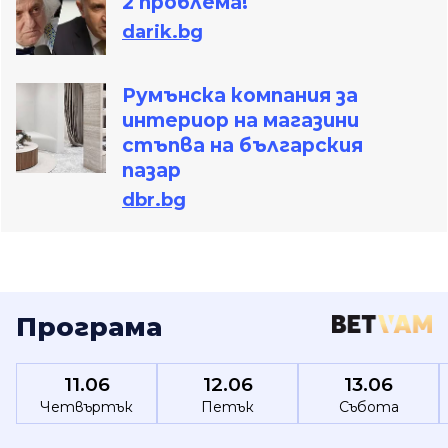
2 проблема!
darik.bg
Румънска компания за
интериор на магазини
стъпва на българския
пазар
dbr.bg
Програма
11.06
12.06
13.06
Четвъртък
Петък
Събота