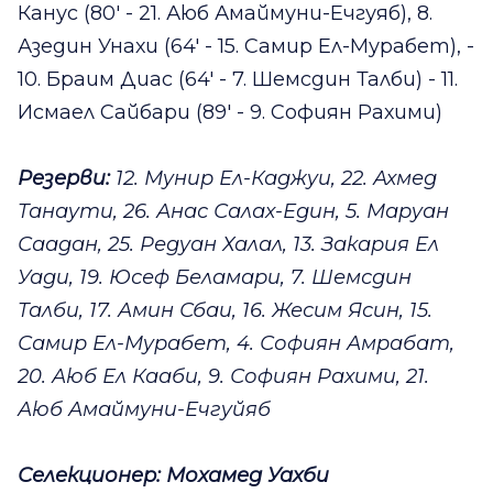
Канус (80' - 21. Аюб Амаймуни-Ечгуяб), 8.
Азедин Унахи (64' - 15. Самир Ел-Мурабет), -
10. Браим Диас (64' - 7. Шемсдин Талби) - 11.
Исмаел Сайбари (89' - 9. Софиян Рахими)
Резерви:
12. Мунир Ел-Каджуи, 22. Ахмед
Танаути, 26. Анас Салах-Един, 5. Маруан
Саадан, 25. Редуан Халал, 13. Закария Ел
Уади, 19. Юсеф Беламари, 7. Шемсдин
Талби, 17. Амин Сбаи, 16. Жесим Ясин, 15.
Самир Ел-Мурабет, 4. Софиян Амрабат,
20. Аюб Ел Кааби, 9. Софиян Рахими, 21.
Аюб Амаймуни-Ечгуйяб
Селекционер: Мохамед Уахби