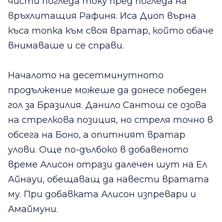
чисти погледа току пред погледа на
връхлитащия Рафиня. Иса Диоп върна
къса топка към своя вратар, който обаче
внимаваше и се справи.
Началото на десетминутното
продължение можеше да донесе победен
гол за Бразилия. Данило Сантош се озова
на стрелкова позиция, но стреля точно в
обсега на Боно, а опитният вратар
улови. Още по-дълбоко в добавеното
време Алисон отрази далечен шут на Ел
Айнауи, обещаващ да навести вратата
му. При добавката Алисон изпревари и
Амаймуни.