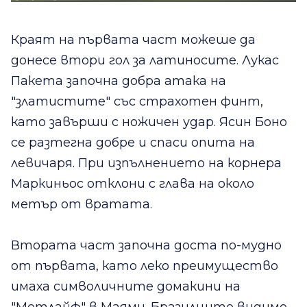
Краят на първата част можеше да
донесе втори гол за латиносите. Лукас
Пакета започна добра атака на
"златистите" със страхотен финт,
като завърши с ножичен удар. Ясин Боно
се разтегна добре и спаси опита на
левичаря. При изпълнението на корнера
Маркиньос отклони с глава на около
метър от вратата.
Втората част започна доста по-мудно
от първата, като леко преимущество
имаха символичните домакини на
"Метлайф" в Маями. Бразилците видимо