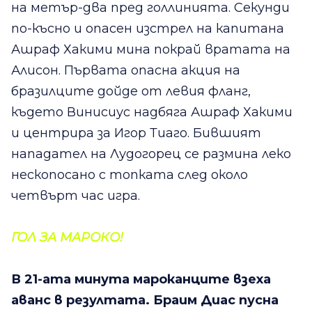
на метър-два пред голлинията. Секунди
по-късно и опасен изстрел на капитана
Ашраф Хакими мина покрай вратата на
Алисон. Първата опасна акция на
бразилците дойде от левия фланг,
където Винисиус надбяга Ашраф Хакими
и центрира за Игор Тиаго. Бившият
нападател на Лудогорец се размина леко
нескопосано с топката след около
четвърт час игра.
ГОЛ ЗА МАРОКО!
В 21-ата минута мароканците взеха
аванс в резултата. Браим Диас пусна