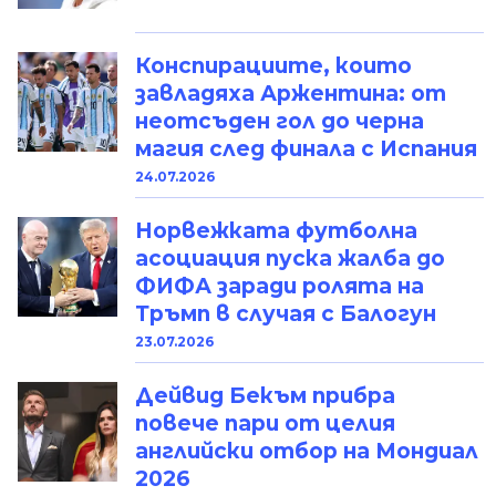
Конспирациите, които
завладяха Аржентина: от
неотсъден гол до черна
магия след финала с Испания
24.07.2026
Норвежката футболна
асоциация пуска жалба до
ФИФА заради ролята на
Тръмп в случая с Балогун
23.07.2026
Дейвид Бекъм прибра
повече пари от целия
английски отбор на Мондиал
2026