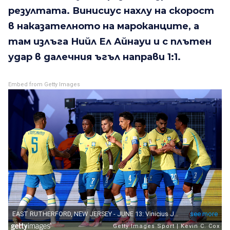
резултата. Винисиус нахлу на скорост
в наказателното на мароканците, а
там излъга Нийл Ел Айнауи и с плътен
удар в далечния ъгъл направи 1:1.
Embed from Getty Images