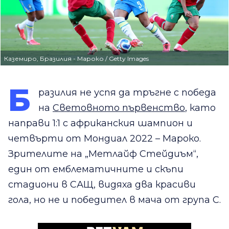
Каземиро, Бразилия - Мароко / Getty Images
Б
разилия не успя да тръгне с победа
на
Световното първенство
, като
направи 1:1 с африканския шампион и
четвърти от Мондиал 2022 – Мароко.
Зрителите на „Метлайф Стейдиъм“,
един от емблематичните и скъпи
стадиони в САЩ, видяха два красиви
гола, но не и победител в мача от група С.