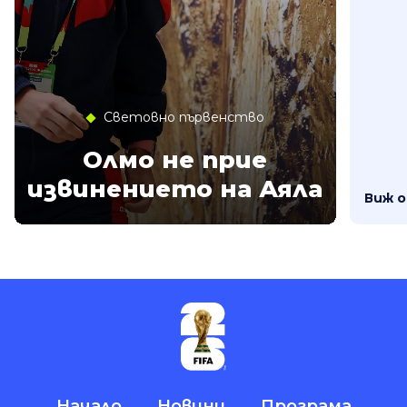
Световно първенство
Олмо не прие
извинението на Аяла
Виж 
Начало
Новини
Програма