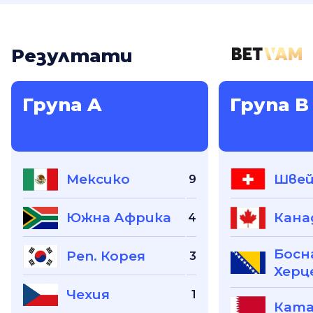
Резултати
Група A
Група B
Мексико
Швей
9
Южна Африка
Кана
4
Босн
Реп. Корея
3
Херц
Чехия
1
Кат