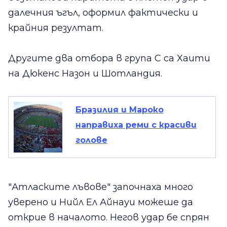
далечния ъгъл, оформил фактически и
крайния резултат.
Другите два отбора в група С са Хаити
на Дюкенс Назон и Шотландия.
Бразилия и Мароко
направиха реми с красиви
голове
"Атласките лъвове" започнаха много
уверено и Нийл Ел Айнауи можеше да
открие в началото. Негов удар бе спрян