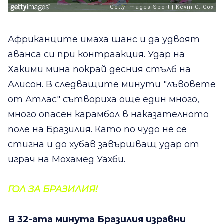
Африканците имаха шанс и да удвоят
аванса си при контраакция. Удар на
Хакими мина покрай десния стълб на
Алисон. В следващите минути "лъвовете
от Атлас" сътвориха още един много,
много опасен карамбол в наказателното
поле на Бразилия. Като по чудо не се
стигна и до хубав завършващ удар от
играч на Мохамед Уахби.
ГОЛ ЗА БРАЗИЛИЯ!
В 32-ата минута Бразилия изравни