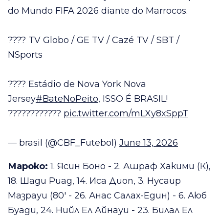
do Mundo FIFA 2026 diante do Marrocos.
???? TV Globo / GE TV / Cazé TV / SBT /
NSports
????️ Estádio de Nova York Nova
Jersey
#BateNoPeito
, ISSO É BRASIL!
????????????
pic.twitter.com/mLXy8xSppT
— brasil (@CBF_Futebol)
June 13, 2026
Мароко:
1. Ясин Боно - 2. Ашраф Хакими (К),
18. Шади Риад, 14. Иса Диоп, 3. Нусаир
Мазрауи (80' - 26. Анас Салах-Един) - 6. Аюб
Буади, 24. Нийл Ел Айнауи - 23. Билал Ел