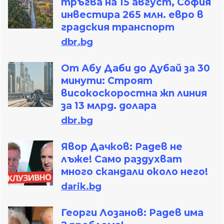
тръгва на 15 август, София
инвестира 265 млн. евро в
градския транспорт
dbr.bg
От Абу Даби до Дубай за 30
минути: Строят
високоскоростна жп линия
за 13 млрд. долара
dbr.bg
Явор Дачков: Радев не
лъже! Само раздухват
много скандали около него!
darik.bg
Георги Лозанов: Радев има