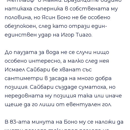
натикаха съперника в собствената му
половина, но Ясин Боно не бе особено
обезпокоен, след като отрази един-
единствен удар на Игор Тиаго.
До паузата за вода не се случи нищо
особено интересно, а малко след нея
Исмаел Сайбари бе хванат със
сантиметри в засада на много добра
позиция. Сайбари създаде суматоха, но
нередовната му позиция така или иначе
щеше да го лиши от евентуален гол.
В 83-ата минута на Боно му се наложи да