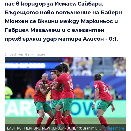
пас в коридор за Исмаел Сайбари.
Бъдещото ново попълнение на Байерн
Мюнхен се вклини между Маркиньос и
Габриел Магаляеш и с елегантен
прехвърлящ удар матира Алисон - 0:1.
Embed from Getty Images