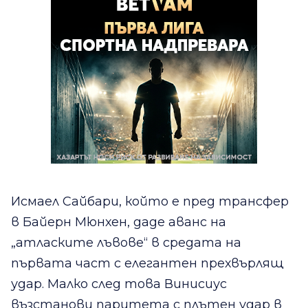
Исмаел Сайбари, който е пред трансфер
в Байерн Мюнхен, даде аванс на
„атласките лъвове“ в средата на
първата част с елегантен прехвърлящ
удар. Малко след това Винисиус
възстанови паритета с плътен удар в