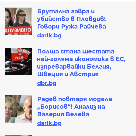
Брутална гавра и
убийство в Пловдив!
Говори Ружа Райчева
darik.bg
Полша стана шестата
най-голяма икономика в ЕС,
изпреварвайки Белгия,
Швеция и Австрия
dbr.bg
Радев повтаря модела
„Борисов“! Анализ на
Валерия Велева
darik.bg