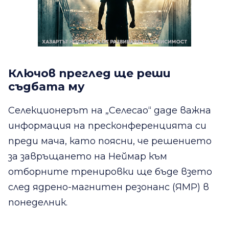
Ключов преглед ще реши
съдбата му
Селекционерът на „Селесао“ даде важна
информация на пресконференцията си
преди мача, като поясни, че решението
за завръщането на Неймар към
отборните тренировки ще бъде взето
след ядрено-магнитен резонанс (ЯМР) в
понеделник.