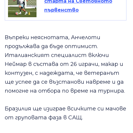
старта на Световното
първенство
Въпреки неяснотата, Анчелоти
продължава да бъде оптимист.
Италианският специалист включи
Неймар в състава от 26 играчи, макар и
контузен, с надеждата, че ветеранът
ще успее да се възстанови навреме и да
помогне на отбора по време на турнира.
Бразилия ще изиграе всичките си мачове
от груповата фаза в САЩ.