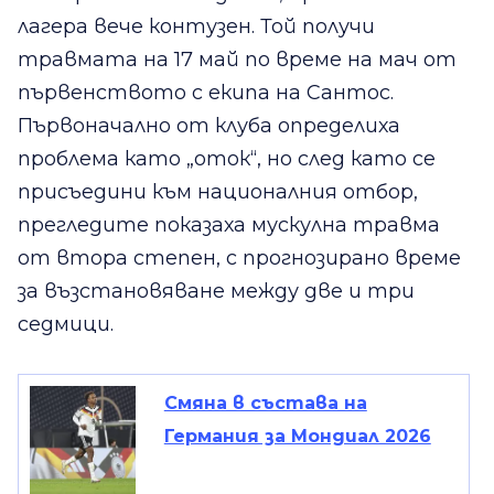
лагера вече контузен. Той получи
травмата на 17 май по време на мач от
първенството с екипа на Сантос.
Първоначално от клуба определиха
проблема като „оток“, но след като се
присъедини към националния отбор,
прегледите показаха мускулна травма
от втора степен, с прогнозирано време
за възстановяване между две и три
седмици.
Смяна в състава на
Германия за Мондиал 2026