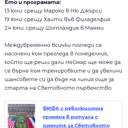
Ето и програмата:
13 юни: срещу Мароко в Ню Джърси
19 юни: срещу Хаити във Филаделфия
24 юни: срещу Шотландия в Маями
Междувременно всички погледи са
насочени към прегледа в понеделник,
който ще реши дали Неймар ще може да
се върне към тренировките и да увеличи
шансовете си да бъде на линия още за
старта на Световното първенство.
ФИФА с революционна
промяна в ритуала с
химните за Световното