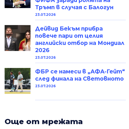
ФИФА заради ролята на
Тръмп в случая с Балогун
23.07.2026
Дейвид Бекъм прибра
повече пари от целия
английски отбор на Мондиал
2026
23.07.2026
ФБР се намеси в „АФА-Гейт“
след финала на Световното
23.07.2026
Oще от мрежата