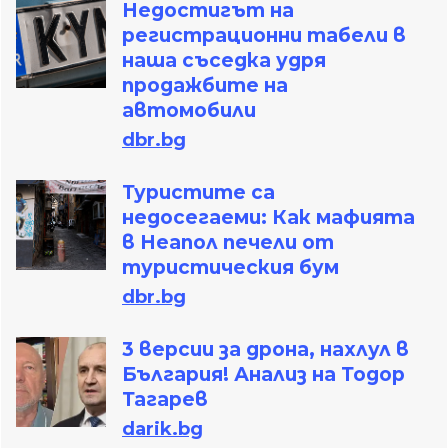
Недостигът на
регистрационни табели в
наша съседка удря
продажбите на
автомобили
dbr.bg
Туристите са
недосегаеми: Как мафията
в Неапол печели от
туристическия бум
dbr.bg
3 версии за дрона, нахлул в
България! Анализ на Тодор
Тагарев
darik.bg