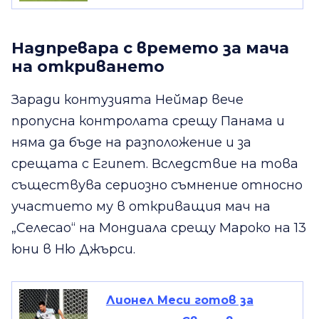
Надпревара с времето за мача
на откриването
Заради контузията Неймар вече
пропусна контролата срещу Панама и
няма да бъде на разположение и за
срещата с Египет. Вследствие на това
съществува сериозно съмнение относно
участието му в откриващия мач на
„Селесао“ на Мондиала срещу Мароко на 13
юни в Ню Джърси.
Лионел Меси готов за