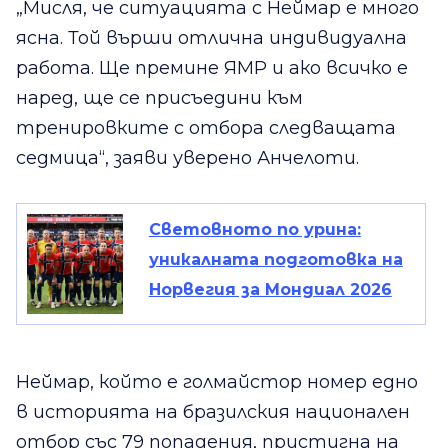
„Мисля, че ситуацията с Неймар е много
ясна. Той върши отлична индивидуална
работа. Ще премине ЯМР и ако всичко е
наред, ще се присъедини към
тренировките с отбора следващата
седмица“, заяви уверено Анчелоти.
Световното по урина:
уникалната подготовка на
Норвегия за Мондиал 2026
Неймар, който е голмайстор номер едно
в историята на бразилския национален
отбор със 79 попадения, пристигна на