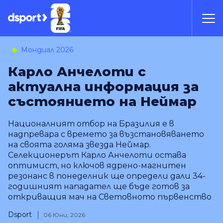
Мондиал 2026
Карло Анчелоти с
актуална информация за
състоянието на Неймар
Националният отбор на Бразилия е в
надпревара с времето за възстановяването
на своята голяма звезда Неймар.
Селекционерът Карло Анчелоти остава
оптимист, но ключов ядрено-магнитен
резонанс в понеделник ще определи дали 34-
годишният нападател ще бъде готов за
откриващия мач на Световното първенство
Dsport
06 Юни, 2026