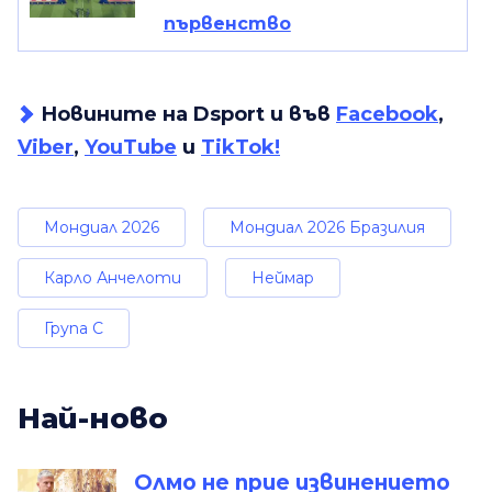
първенство
Новините на Dsport и във
Facebook
,
Viber
,
YouTube
и
TikTok!
Мондиал 2026
Мондиал 2026 Бразилия
Карло Анчелоти
Неймар
Група C
Най-ново
Олмо не прие извинението