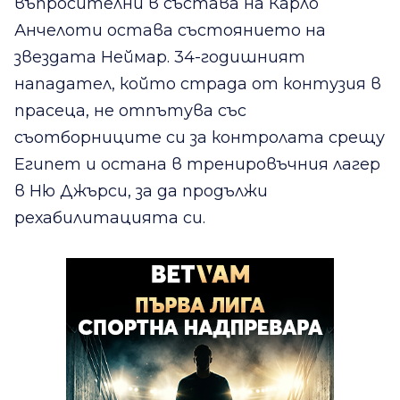
въпросителни в състава на Карло
Анчелоти остава състоянието на
звездата Неймар. 34-годишният
нападател, който страда от контузия в
прасеца, не отпътува със
съотборниците си за контролата срещу
Египет и остана в тренировъчния лагер
в Ню Джърси, за да продължи
рехабилитацията си.