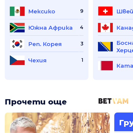
Мексико
Швей
9
Южна Африка
Кана
4
Босн
Реп. Корея
3
Херц
Чехия
1
Кат
Прочети още
Гр