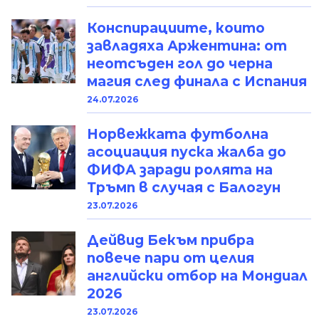
Конспирациите, които
завладяха Аржентина: от
неотсъден гол до черна
магия след финала с Испания
24.07.2026
Норвежката футболна
асоциация пуска жалба до
ФИФА заради ролята на
Тръмп в случая с Балогун
23.07.2026
Дейвид Бекъм прибра
повече пари от целия
английски отбор на Мондиал
2026
23.07.2026