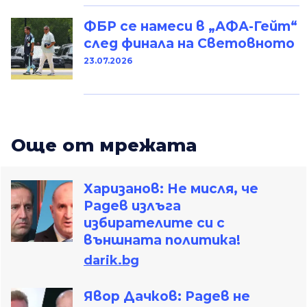
ФБР се намеси в „АФА-Гейт“
след финала на Световното
23.07.2026
Oще от мрежата
Харизанов: Не мисля, че
Радев излъга
избирателите си с
външната политика!
darik.bg
Явор Дачков: Радев не