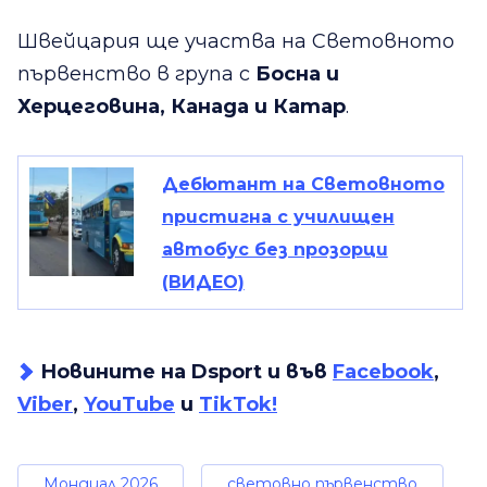
Швейцария ще участва на Световното
първенство в група с
Босна и
Херцеговина, Канада и Катар
.
Дебютант на Световното
пристигна с училищен
автобус без прозорци
(ВИДЕО)
Новините на Dsport и във
Facebook
,
Viber
,
YouTube
и
TikTok!
Мондиал 2026
световно първенство