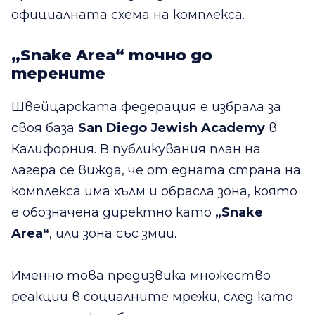
официалната схема на комплекса.
„Snake Area“ точно до
терените
Швейцарската федерация е избрала за
своя база
San Diego Jewish Academy
в
Калифорния. В публикувания план на
лагера се вижда, че от едната страна на
комплекса има хълм и обрасла зона, която
е обозначена директно като
„Snake
Area“
, или зона със змии.
Именно това предизвика множество
реакции в социалните мрежи, след като