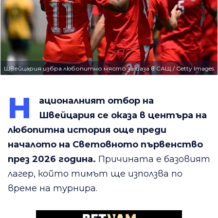
Швейцария избра любопитно място за база в САЩ / Getty Images
Н
ационалният отбор на
Швейцария се оказа в центъра на
любопитна история още преди
началото на Световното първенство
през 2026 година.
Причината е базовият
лагер, който тимът ще използва по
време на турнира.