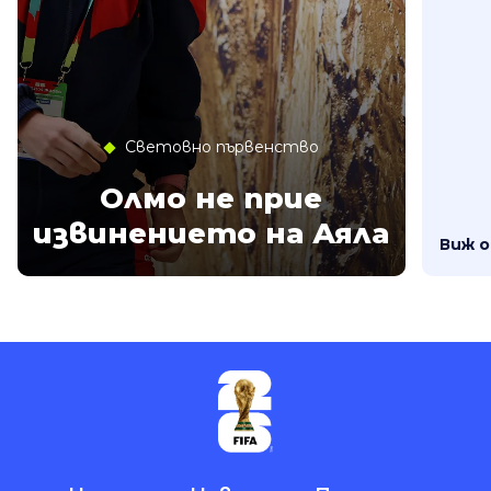
Световно първенство
Олмо не прие
извинението на Аяла
Виж 