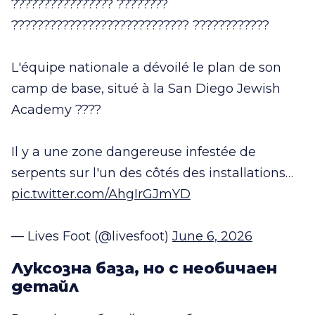
???????????????? ????????
???????????????????????????? ????????????
L'équipe nationale a dévoilé le plan de son
camp de base, situé à la San Diego Jewish
Academy ????
Il y a une zone dangereuse infestée de
serpents sur l'un des côtés des installations…
pic.twitter.com/AhgIrGJmYD
— Lives Foot (@livesfoot)
June 6, 2026
Луксозна база, но с необичаен
детайл