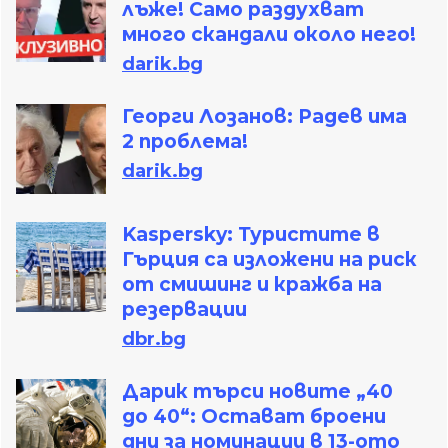
лъже! Само раздухват
много скандали около него!
darik.bg
Георги Лозанов: Радев има
2 проблема!
darik.bg
Kaspersky: Туристите в
Гърция са изложени на риск
от смишинг и кражба на
резервации
dbr.bg
Дарик търси новите „40
до 40“: Остават броени
дни за номинации в 13-ото