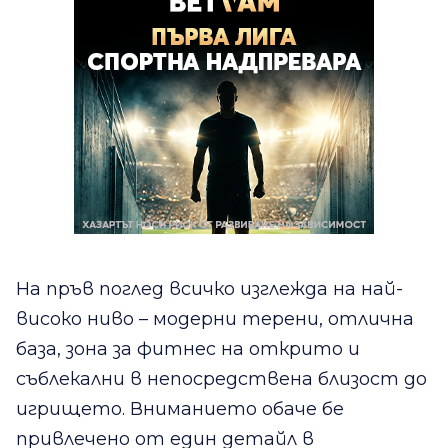
На пръв поглед всичко изглежда на най-
високо ниво – модерни терени, отлична
база, зона за фитнес на открито и
съблекални в непосредствена близост до
игрището. Вниманието обаче бе
привлечено от един детайл в