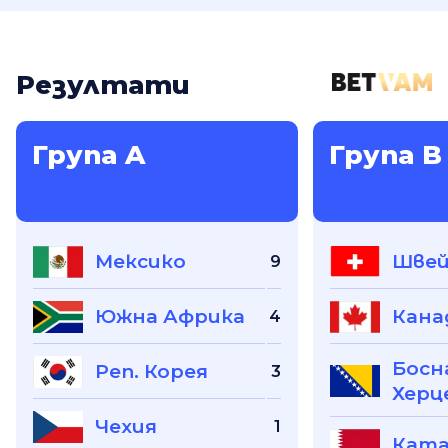
Резултати
Група A
Група B
Мексико
Швей
9
Южна Африка
Кана
4
Босн
Реп. Корея
3
Херц
Чехия
1
Кат