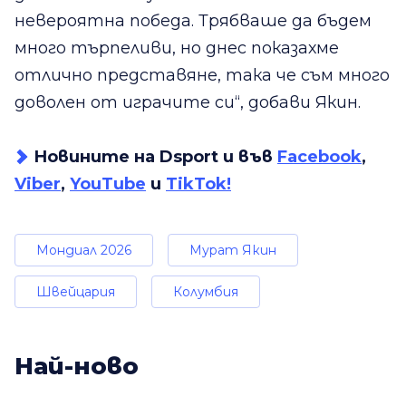
невероятна победа. Трябваше да бъдем
много търпеливи, но днес показахме
отлично представяне, така че съм много
доволен от играчите си“, добави Якин.
Новините на Dsport и във
Facebook
,
Viber
,
YouTube
и
TikTok!
Мондиал 2026
Мурат Якин
Швейцария
Колумбия
Най-ново