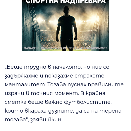
„Беше трудно в началото, но ние се
задържахме и показахме страхотен
манталитет. Тогава пуснах правилните
играчи в точния момент. В крайна
сметка беше важно футболистите,
които вкараха дузпите, да са на терена
тогава“, заяви Якин.