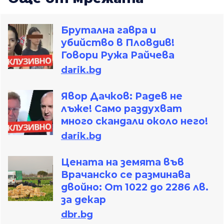
Брутална гавра и
убийство в Пловдив!
Говори Ружа Райчева
darik.bg
Явор Дачков: Радев не
лъже! Само раздухват
много скандали около него!
darik.bg
Цената на земята във
Врачанско се разминава
двойно: От 1022 до 2286 лв.
за декар
dbr.bg