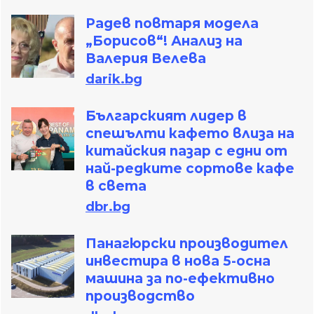
Радев повтаря модела
„Борисов“! Анализ на
Валерия Велева
darik.bg
Българският лидер в
спешълти кафето влиза на
китайския пазар с едни от
най-редките сортове кафе
в света
dbr.bg
Панагюрски производител
инвестира в нова 5-осна
машина за по-ефективно
производство