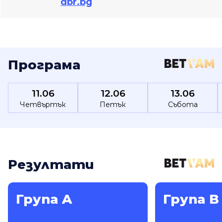
dbr.bg
Програма
11.06
12.06
13.06
Четвъртък
Петък
Събота
Резултати
Група A
Група B