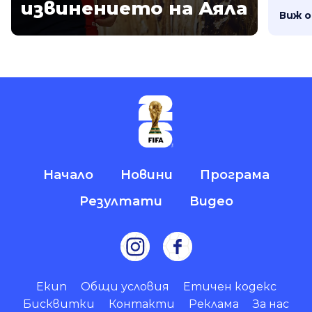
извинението на Аяла
Виж 
Начало
Новини
Програма
Резултати
Видео
Екип
Общи условия
Етичен кодекс
Бисквитки
Контакти
Реклама
За нас