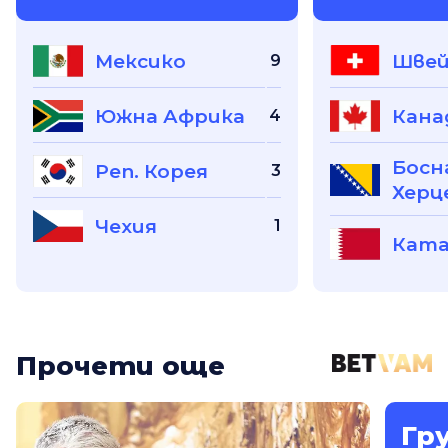
Мексико
Швей
9
Южна Африка
Кана
4
Босн
Реп. Корея
3
Херц
Чехия
1
Кат
Прочети още
Гр