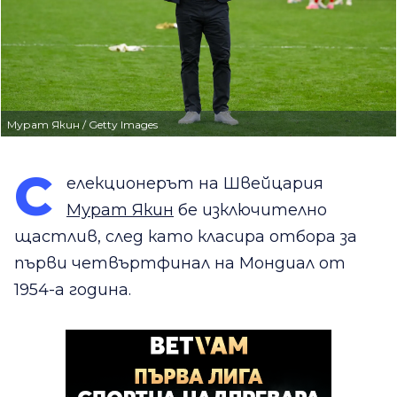
Мурат Якин / Getty Images
С
елекционерът на Швейцария
Мурат Якин
бе изключително
щастлив, след като класира отбора за
първи четвъртфинал на Мондиал от
1954-а година.