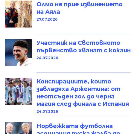
Олмо не прие извинението
на Аяла
27.07.2026
Участник на Световното
първенство хванат с кокаин
24.07.2026
Конспирациите, които
завладяха Аржентина: от
неотсъден гол до черна
магия след финала с Испания
24.07.2026
Норвежката футболна
асоциация пуска жалба до