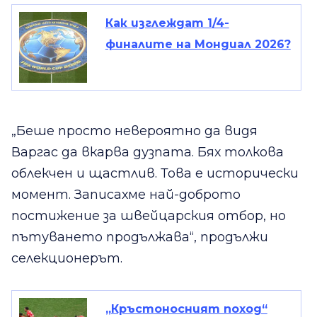
Как изглеждат 1/4-
финалите на Мондиал 2026?
„Беше просто невероятно да видя
Варгас да вкарва дузпата. Бях толкова
облекчен и щастлив. Това е исторически
момент. Записахме най-доброто
постижение за швейцарския отбор, но
пътуването продължава“, продължи
селекционерът.
„Кръстоносният поход“