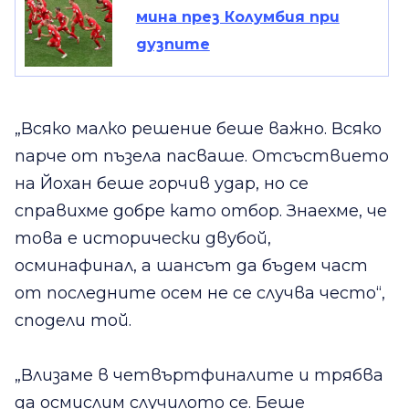
мина през Колумбия при
дузпите
„Всяко малко решение беше важно. Всяко
парче от пъзела пасваше. Отсъствието
на Йохан беше горчив удар, но се
справихме добре като отбор. Знаехме, че
това е исторически двубой,
осминафинал, а шансът да бъдем част
от последните осем не се случва често“,
сподели той.
„Влизаме в четвъртфиналите и трябва
да осмислим случилото се. Беше