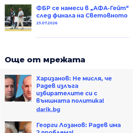
ФБР се намеси в „АФА-Гейт“
след финала на Световното
23.07.2026
Oще от мрежата
Харизанов: Не мисля, че
Радев излъга
избирателите си с
външната политика!
darik.bg
Георги Лозанов: Радев има
2 проблема!