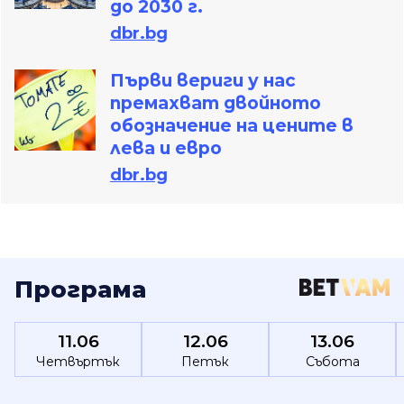
до 2030 г.
dbr.bg
Първи вериги у нас
премахват двойното
обозначение на цените в
лева и евро
dbr.bg
Програма
11.06
12.06
13.06
Четвъртък
Петък
Събота