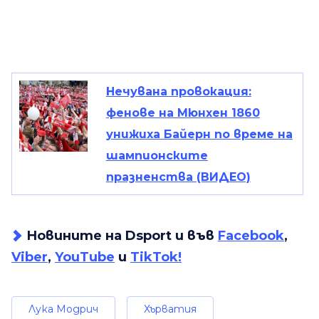
Нечувана провокация:
фенове на Мюнхен 1860
унижиха Байерн по време на
шампионските
празненства (ВИДЕО)
Новините на Dsport и във
Facebook
,
Viber
,
YouTube
и
TikTok!
Лука Модрич
Хърватия