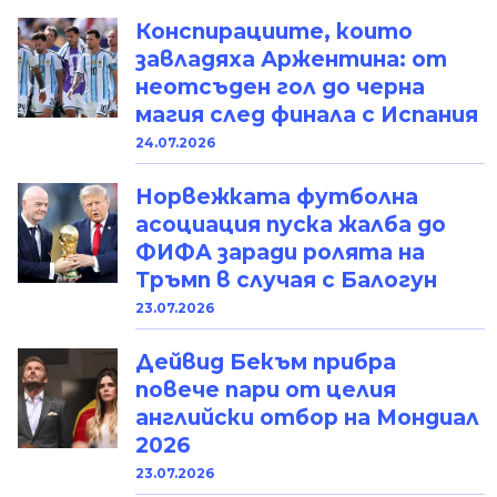
Конспирациите, които
завладяха Аржентина: от
неотсъден гол до черна
магия след финала с Испания
24.07.2026
Норвежката футболна
асоциация пуска жалба до
ФИФА заради ролята на
Тръмп в случая с Балогун
23.07.2026
Дейвид Бекъм прибра
повече пари от целия
английски отбор на Мондиал
2026
23.07.2026