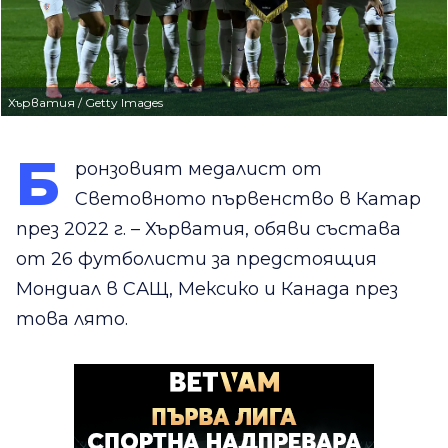
Хърватия / Getty Images
Б
ронзовият медалист от
Световното първенство в Катар
през 2022 г. – Хърватия, обяви състава
от 26 футболисти за предстоящия
Мондиал в САЩ, Мексико и Канада през
това лято.