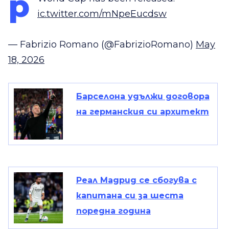
p
ic.twitter.com/mNpeEucdsw
— Fabrizio Romano (@FabrizioRomano)
May
18, 2026
Барселона удължи договора
на германския си архитект
Реал Мадрид се сбогува с
капитана си за шеста
поредна година