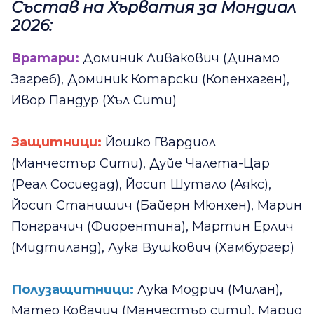
Състав на Хърватия за Мондиал
2026:
Вратари:
Доминик Ливакович (Динамо
Загреб), Доминик Котарски (Копенхаген),
Ивор Пандур (Хъл Сити)
Защитници:
Йошко Гвардиол
(Манчестър Сити), Дуйе Чалета-Цар
(Реал Сосиедад), Йосип Шутало (Аякс),
Йосип Станишич (Байерн Мюнхен), Марин
Понграчич (Фиорентина), Мартин Ерлич
(Мидтиланд), Лука Вушкович (Хамбургер)
Полузащитници:
Лука Модрич (Милан),
Матео Ковачич (Манчестър сити), Марио