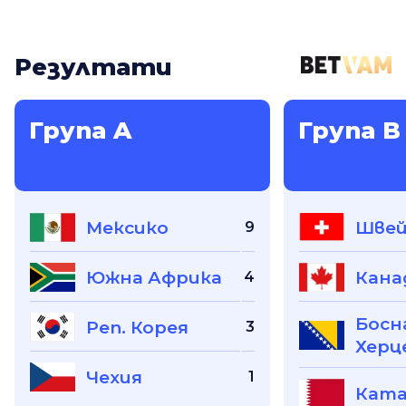
Резултати
Група A
Група B
Мексико
Швей
9
Южна Африка
Кана
4
Босн
Реп. Корея
3
Херц
Чехия
1
Кат