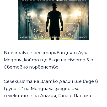
В състава е неостаряващият Лука
Модрич, който ще бъде на своето 5-о
Световно първенство.
Селекцията на Златко Далич ще бъде в
Група „L“ на Мондиала заедно със
селекциите на Англия, Гана и Панама.