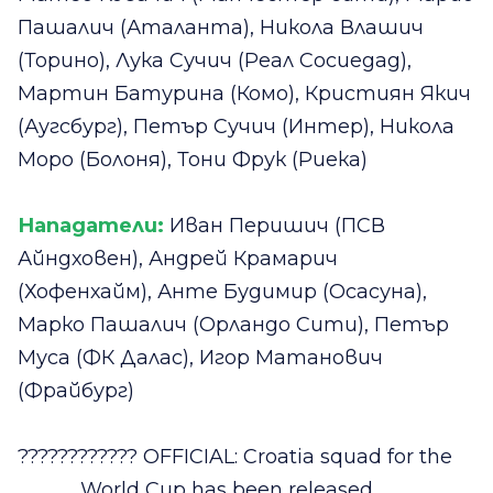
Пашалич (Аталанта), Никола Влашич
(Торино), Лука Сучич (Реал Сосиедад),
Мартин Батурина (Комо), Кристиян Якич
(Аугсбург), Петър Сучич (Интер), Никола
Моро (Болоня), Тони Фрук (Риека)
Нападатели:
Иван Перишич (ПСВ
Айндховен), Андрей Крамарич
(Хофенхайм), Анте Будимир (Осасуна),
Марко Пашалич (Орландо Сити), Петър
Муса (ФК Далас), Игор Матанович
(Фрайбург)
???????????? OFFICIAL: Croatia squad for the
World Cup has been released.