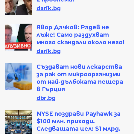
darik.bg
Явор Дачков: Радев не
лъже! Само раздухват
много скандали около него!
darik.bg
Създават нови лекарства
за рак от микроорганизми
от най-дълбоката пещера
в Гърция
dbr.bg
NYSE поздрави Payhawk за
$100 млн. приходи.
Следващата цел: $1 млрд.