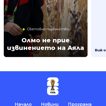
Световно първенство
Олмо не прие
извинението на Аяла
Виж 
Начало
Новини
Програма