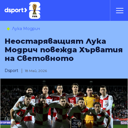
Лука Модрич
Неостаряващият Лука
Модрич повежда Хърватия
на Световното
Dsport
18 Май, 2026