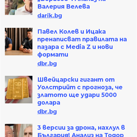
Валерия Велева
darik.bg
Павел Колев и Ицака
пренаписват правилата на
пазара с Media Z и нови
формати
dbr.bg
Швейцарски гигант от
Уолстрийт с прогноза, че
златото ще удари 5000
долара
dbr.bg
3 версии за дрона, нахлул в
България! Анализ на Тодор