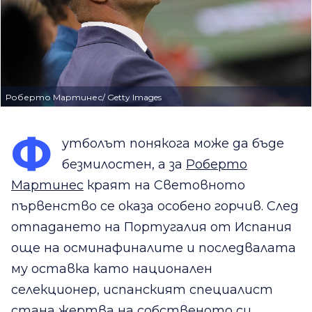
Роберто Мартинес/ Getty Images
Ф
утболът понякога може да бъде
безмилостен, а за
Роберто
Мартинес
краят на Световното
първенство се оказа особено горчив. След
отпадането на Португалия от Испания
още на осминафиналите и последвалата
му оставка като национален
селекционер, испанският специалист
стана жертва на собственото си