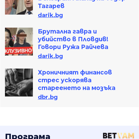
Тагарев
darik.bg
Брутална гавра и
убийство в Пловдив!
Говори Ружа Райчева
darik.bg
Хроничният финансов
стрес ускорява
стареенето на мозъка
dbr.bg
Програма