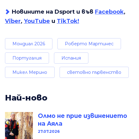
Новините на Dsport и във
Facebook
,
Viber
,
YouTube
и
TikTok!
Мондиал 2026
Роберто Мартинес
Португалия
Испания
Микел Мерино
световно първенство
Най-ново
Олмо не прие извинението
на Аяла
27.07.2026