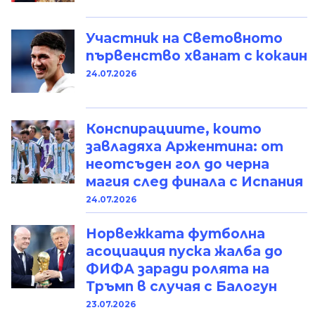
Участник на Световното
първенство хванат с кокаин
24.07.2026
Конспирациите, които
завладяха Аржентина: от
неотсъден гол до черна
магия след финала с Испания
24.07.2026
Норвежката футболна
асоциация пуска жалба до
ФИФА заради ролята на
Тръмп в случая с Балогун
23.07.2026