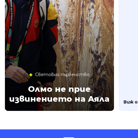
Световно първенство
Олмо не прие
извинението на Аяла
Виж 