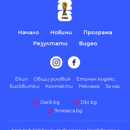
Начало
Новини
Програма
Резултати
Видео
Екип
Общи условия
Етичен кодекс
Бисквитки
Контакти
Реклама
За нас
Darik.bg
Dbr.bg
9meseca.bg
dsport.bg © 2026 Всички права запазени. Позоваването с