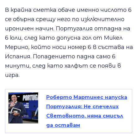
В крайна сметка обаче именно числото 6
се обърна срещу него по изключително
ироничен начин. Португалия отпадна на
6 юли, след като допусна гол от Микел
Мерино, който носи номер 6 в състава на
Испания. Попадението падна само 6
минути, след като халфът се появи в
игра.
Роберто Мартинес напуска
Португалия: Не спечелих
Световното, няма смисъл
да оставам