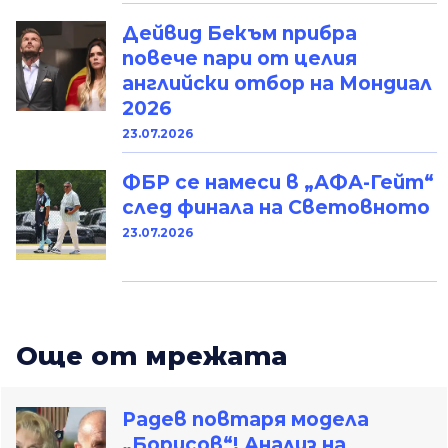
Дейвид Бекъм прибра
повече пари от целия
английски отбор на Мондиал
2026
23.07.2026
ФБР се намеси в „АФА-Гейт“
след финала на Световното
23.07.2026
Oще от мрежата
Радев повтаря модела
„Борисов“! Анализ на