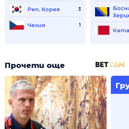
Босн
Реп. Корея
3
Херц
Чехия
1
Кат
Прочети още
Гр