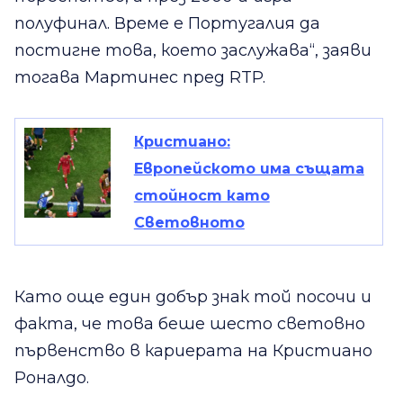
полуфинал. Време е Португалия да
постигне това, което заслужава“, заяви
тогава Мартинес пред RTP.
Кристиано:
Европейското има същата
стойност като
Световното
Като още един добър знак той посочи и
факта, че това беше шесто световно
първенство в кариерата на Кристиано
Роналдо.