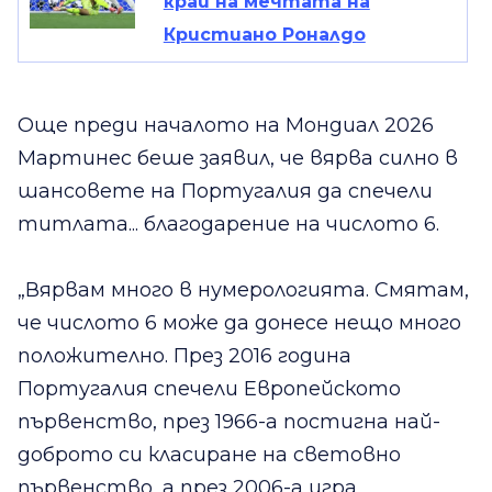
край на мечтата на
Кристиано Роналдо
Още преди началото на Мондиал 2026
Мартинес беше заявил, че вярва силно в
шансовете на Португалия да спечели
титлата... благодарение на числото 6.
„Вярвам много в нумерологията. Смятам,
че числото 6 може да донесе нещо много
положително. През 2016 година
Португалия спечели Европейското
първенство, през 1966-а постигна най-
доброто си класиране на световно
първенство, а през 2006-а игра