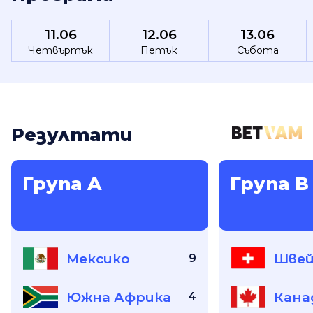
11.06
12.06
13.06
Четвъртък
Петък
Събота
Резултати
Група A
Група B
Мексико
Швей
9
Южна Африка
Кана
4