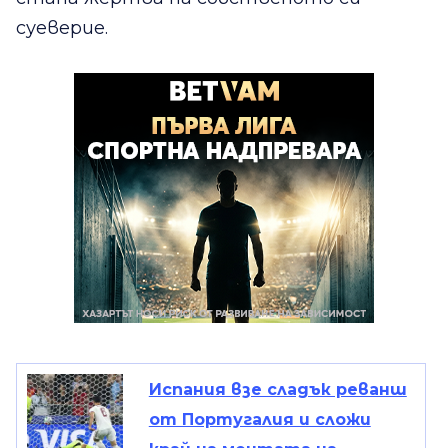
суеверие.
Испания взе сладък реванш
от Португалия и сложи