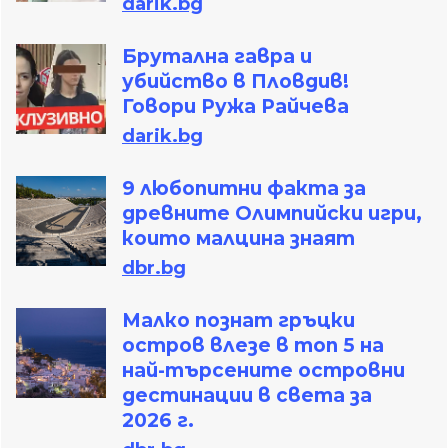
darik.bg
Брутална гавра и
убийство в Пловдив!
Говори Ружа Райчева
darik.bg
9 любопитни факта за
древните Олимпийски игри,
които малцина знаят
dbr.bg
Малко познат гръцки
остров влезе в топ 5 на
най-търсените островни
дестинации в света за
2026 г.