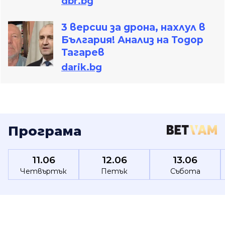
dbr.bg
3 версии за дрона, нахлул в
България! Анализ на Тодор
Тагарев
darik.bg
Програма
11.06
12.06
13.06
Четвъртък
Петък
Събота