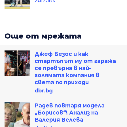
23.07.2026
Oще от мрежата
Джеф Безос и как
стартъпът му от гаража
се превърна в най-
голямата компания в
света по приходи
dbr.bg
Радев повтаря модела
„Борисов“! Анализ на
Валерия Велева