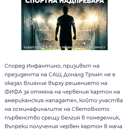
Според Инфантино, призивът на
президента на САЩ Доналд Тръмп не е
оказал влияние върху решението на
ФИФА за отмяна на червения картон на
американския нападател, който участва
на осминафиналите на Световното
първенство срещу Белгия в понеделник,
въпреки получения червен картон в мача