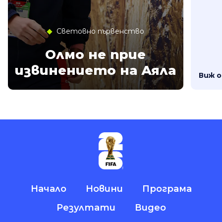
Световно първенство
Олмо не прие
извинението на Аяла
Виж 
Начало
Новини
Програма
Резултати
Видео