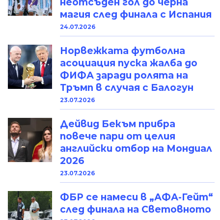
неотсъден гол до черна
магия след финала с Испания
24.07.2026
Норвежката футболна
асоциация пуска жалба до
ФИФА заради ролята на
Тръмп в случая с Балогун
23.07.2026
Дейвид Бекъм прибра
повече пари от целия
английски отбор на Мондиал
2026
23.07.2026
ФБР се намеси в „АФА-Гейт“
след финала на Световното