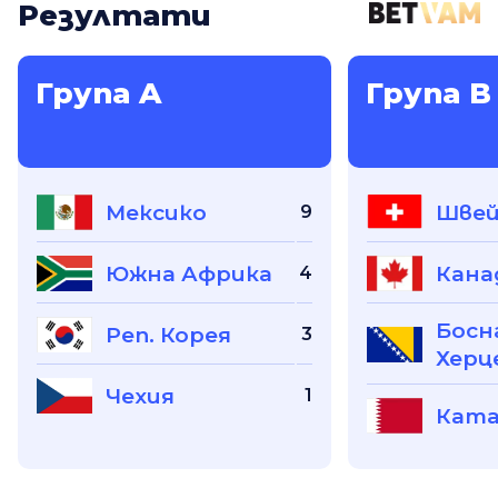
Резултати
Група A
Група B
Мексико
Швей
9
Южна Африка
Кана
4
Босн
Реп. Корея
3
Херц
Чехия
1
Кат