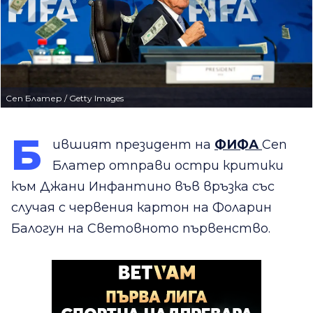
Сеп Блатер / Getty Images
Б
ившият президент на
ФИФА
Сеп
Блатер отправи остри критики
към Джани Инфантино във връзка със
случая с червения картон на Фоларин
Балогун на Световното първенство.