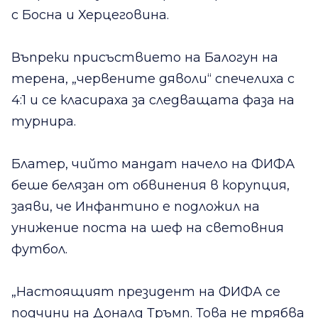
с Босна и Херцеговина.
Въпреки присъствието на Балогун на
терена, „червените дяволи“ спечелиха с
4:1 и се класираха за следващата фаза на
турнира.
Блатер, чийто мандат начело на ФИФА
беше белязан от обвинения в корупция,
заяви, че Инфантино е подложил на
унижение поста на шеф на световния
футбол.
„Настоящият президент на ФИФА се
подчини на Доналд Тръмп. Това не трябва