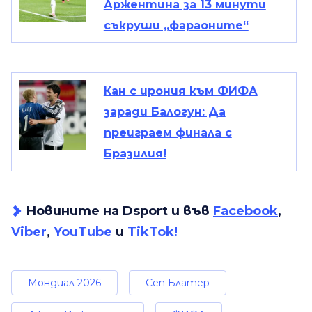
Аржентина за 13 минути
съкруши „фараоните“
Кан с ирония към ФИФА
заради Балогун: Да
преиграем финала с
Бразилия!
Новините на Dsport и във
Facebook
,
Viber
,
YouTube
и
TikTok!
Мондиал 2026
Сеп Блатер