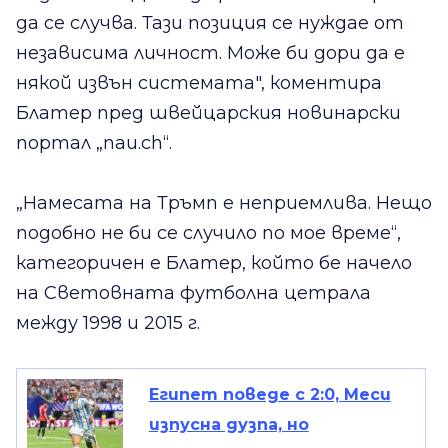
да се случва. Тази позиция се нуждае от
независима личност. Може би дори да е
някой извън системата", коментира
Блатер пред швейцарския новинарски
портал „nau.ch“.
„Намесата на Тръмп е неприемлива. Нещо
подобно не би се случило по мое време“,
категоричен е Блатер, който бе начело
на Световната футболна цетрала
между 1998 и 2015 г.
Египет поведе с 2:0, Меси
изпусна дузпа, но