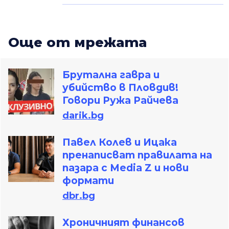
Oще от мрежата
Брутална гавра и
убийство в Пловдив!
Говори Ружа Райчева
darik.bg
Павел Колев и Ицака
пренаписват правилата на
пазара с Media Z и нови
формати
dbr.bg
Хроничният финансов