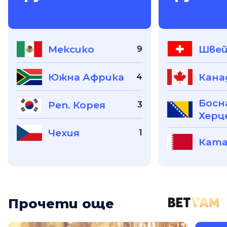
Мексико
Швей
9
Южна Африка
Кана
4
Босн
Реп. Корея
3
Херц
Чехия
1
Кат
Прочети още