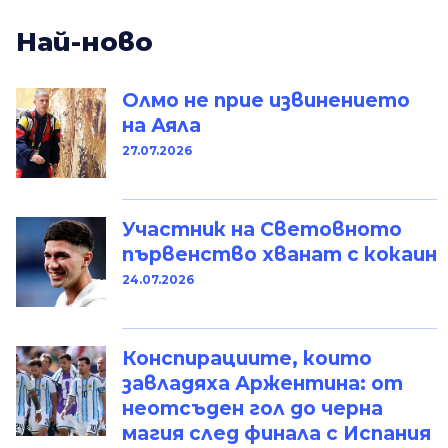
Най-ново
Олмо не прие извинението
на Аяла
27.07.2026
Участник на Световното
първенство хванат с кокаин
24.07.2026
Конспирациите, които
завладяха Аржентина: от
неотсъден гол до черна
магия след финала с Испания