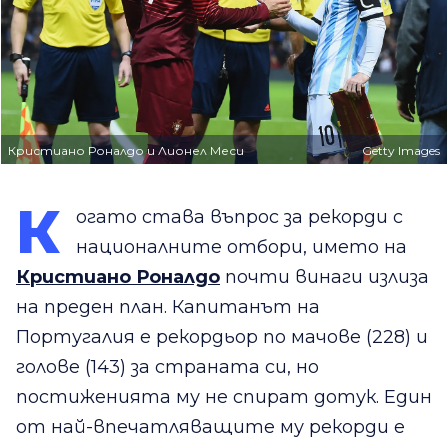
Кристиано Роналдо и Лионел Меси
Getty Images
К
огато става въпрос за рекорди с
националните отбори, името на
Кристиано Роналдо
почти винаги излиза
на преден план. Капитанът на
Португалия е рекордьор по мачове (228) и
голове (143) за страната си, но
постиженията му не спират дотук. Един
от най-впечатляващите му рекорди е