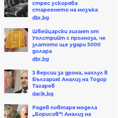
стрес ускорява
стареенето на мозъка
dbr.bg
Швейцарски гигант от
Уолстрийт с прогноза, че
златото ще удари 5000
долара
dbr.bg
3 версии за дрона, нахлул в
България! Анализ на Тодор
Тагарев
darik.bg
Радев повтаря модела
„Борисов“! Анализ на