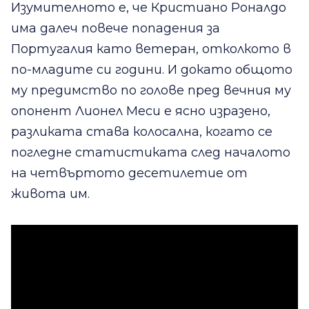
Изумителното е, че Кристиано Роналдо
има далеч повече попадения за
Португалия като ветеран, отколкото в
по-младите си години. И докато общото
му предимство по голове пред вечния му
опонент Лионел Меси е ясно изразено,
разликата става колосална, когато се
погледне статистиката след началото
на четвъртото десетилетие от
живота им.