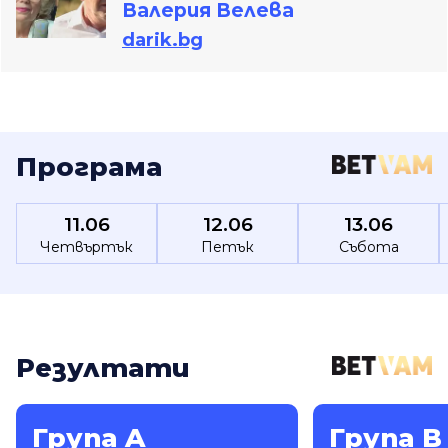
Валерия Велева
darik.bg
Програма
11.06
12.06
13.06
Четвъртък
Петък
Събота
Резултати
Група A
Група B