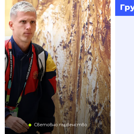
Гр
Световно първенство