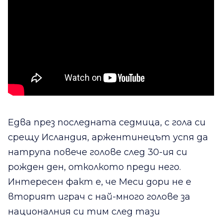
Едва през последната седмица, с гола си
срещу Исландия, аржентинецът успя да
натрупа повече голове след 30-ия си
рожден ден, отколкото преди него.
Интересен факт е, че Меси дори не е
вторият играч с най-много голове за
националния си тим след тази