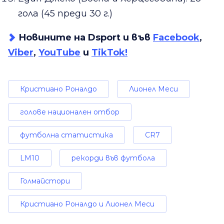
гола (45 преди 30 г.)
Новините на Dsport и във
Facebook
,
Viber
,
YouTube
и
TikTok!
Кристиано Роналдо
Лионел Меси
голове национален отбор
футболна статистика
CR7
LM10
рекорди във футбола
Голмайстори
Кристиано Роналдо и Лионел Меси