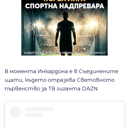
В момента Инкардона е в Съединените
щати, където отразява Световното
първенство за ТВ гиганта DAZN.