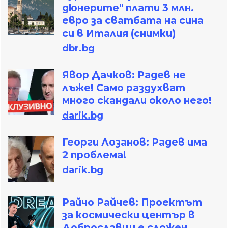
дюнерите" плати 3 млн.
евро за сватбата на сина
си в Италия (снимки)
dbr.bg
Явор Дачков: Радев не
лъже! Само раздухват
много скандали около него!
darik.bg
Георги Лозанов: Радев има
2 проблема!
darik.bg
Райчо Райчев: Проектът
за космически център в
Доброславци е сложен,