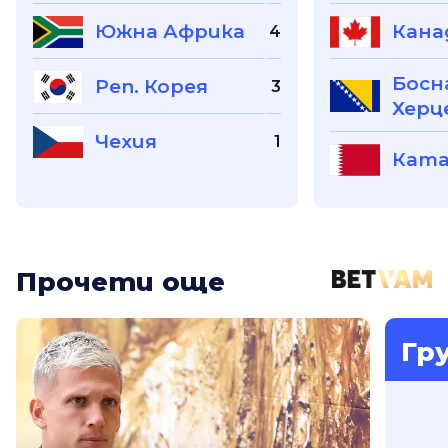
Южна Африка
Кана
4
Босн
Реп. Корея
3
Херц
Чехия
1
Кат
Прочети още
Гр