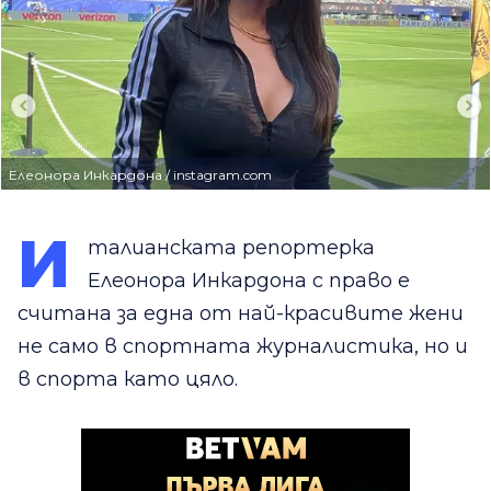
Елеонора Инкардона / instagram.com
И
талианската репортерка
Елеонора Инкардона с право е
считана за една от най-красивите жени
не само в спортната журналистика, но и
в спорта като цяло.