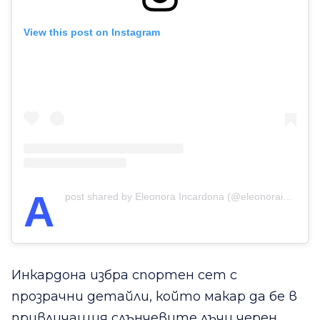
View this post on Instagram
A
post shared by Eleonora Incardona (@eleonoraincardona)
Инкардона избра спортен сет с
прозрачни детайли, който макар да бе в
привличащия слънчевите лъчи черен