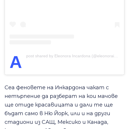
A
post shared by Eleonora Incardona (@eleonoraincardona)
Сеа феновете на Инкардона чакат с
нетърпение да разберат на кои мачове
ще отиде красавицата и дали те ще
бъдат само в Ню Йорк, или и на други
стадиони из САЩ, Мексико и Канада,