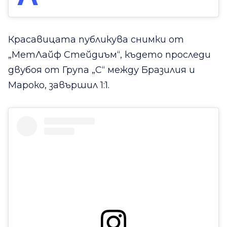
Красавицата публикува снимки от
„МетЛайф Стейдиъм“, където проследи
двубоя от Група „C“ между Бразилия и
Мароко, завършил 1:1.