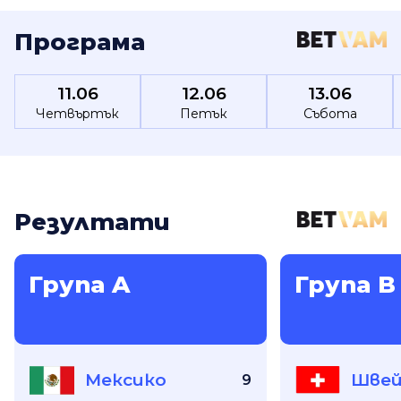
Програма
11.06
12.06
13.06
Четвъртък
Петък
Събота
Резултати
Група A
Група B
Мексико
Швей
9