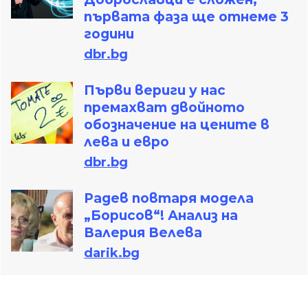
първата фаза ще отнеме 3
години
dbr.bg
Първи вериги у нас
премахват двойното
обозначение на цените в
лева и евро
dbr.bg
Радев повтаря модела
„Борисов“! Анализ на
Валерия Велева
darik.bg