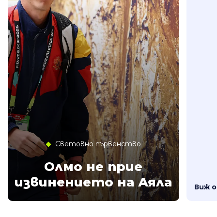
Световно първенство
Олмо не прие
извинението на Аяла
Виж 