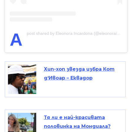
A
post shared by Eleonora Incardona (@eleonoraincardona)
Хип-хоп звезда избра Кот
д‘Ивоар – Еквадор
Тя ли е най-красивата
половинка на Мондиала?