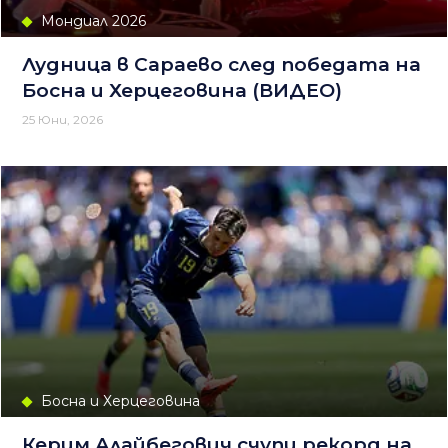
Мондиал 2026
Лудница в Сараево след победата на
Босна и Херцеговина (ВИДЕО)
25 Юни, 2026
Босна и Херцеговина
Керим Алайбегович счупи рекорд на