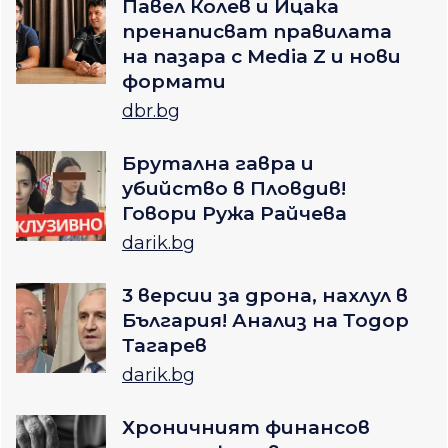
Павел Колев и Ицака
пренаписват правилата
на пазара с Media Z и нови
формати
dbr.bg
Брутална гавра и
убийство в Пловдив!
Говори Ружа Райчева
darik.bg
3 версии за дрона, нахлул в
България! Анализ на Тодор
Тагарев
darik.bg
Хроничният финансов