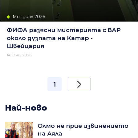
Мондиал 2026
ФИФА разясни мистерията с ВАР
около дузпата на Катар -
Швейцария
14 Юни, 2026
1
Най-ново
Олмо не прие извинението
на Аяла