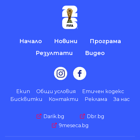
Начало
Новини
Програма
Резултати
Видео
Екип
Общи условия
Етичен кодекс
Бисквитки
Контакти
Реклама
За нас
Darik.bg
Dbr.bg
9meseca.bg