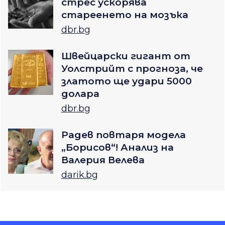
стрес ускорява
стареенето на мозъка
dbr.bg
Швейцарски гигант от
Уолстрийт с прогноза, че
златото ще удари 5000
долара
dbr.bg
Радев повтаря модела
„Борисов“! Анализ на
Валерия Велева
darik.bg