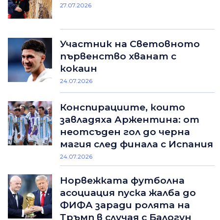
27.07.2026
Участник на Световното
първенство хванат с
кокаин
24.07.2026
Конспирациите, които
завладяха Аржентина: от
неотсъден гол до черна
магия след финала с Испания
24.07.2026
Норвежката футболна
асоциация пуска жалба до
ФИФА заради ролята на
Тръмп в случая с Балогун