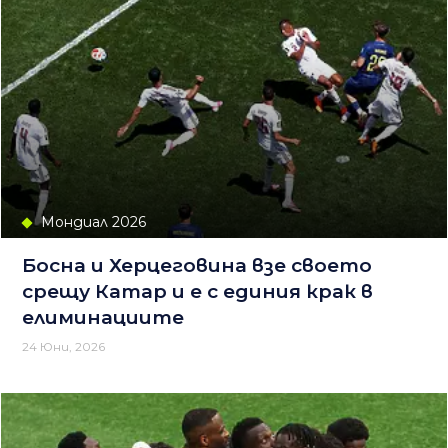
Мондиал 2026
Босна и Херцеговина взе своето
срещу Катар и е с единия крак в
елиминациите
24 Юни, 2026