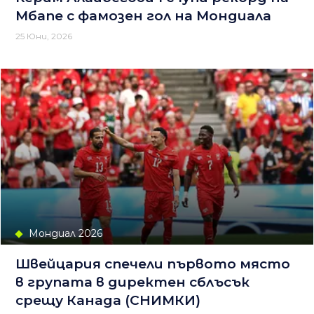
Мбапе с фамозен гол на Мондиала
25 Юни, 2026
Мондиал 2026
Швейцария спечели първото място
в групата в директен сблъсък
срещу Канада (СНИМКИ)