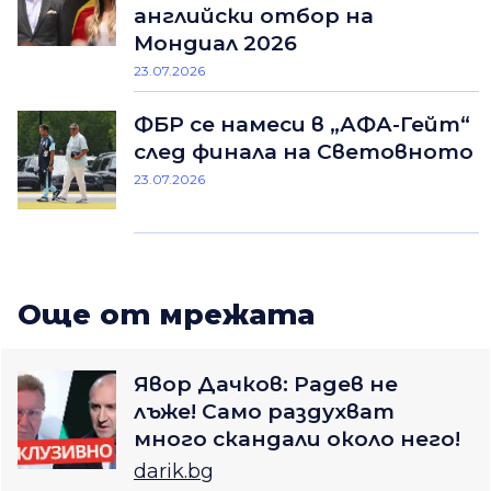
английски отбор на
Мондиал 2026
23.07.2026
ФБР се намеси в „АФА-Гейт“
след финала на Световното
23.07.2026
Oще от мрежата
Явор Дачков: Радев не
лъже! Само раздухват
много скандали около него!
darik.bg