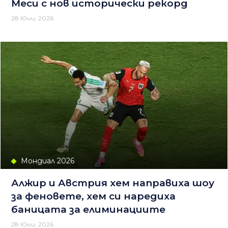
Меси с нов исторически рекорд
28 Юни, 2026
Мондиал 2026
Алжир и Австрия хем направиха шоу
за феновете, хем си наредиха
баницата за елиминациите
28 Юни, 2026