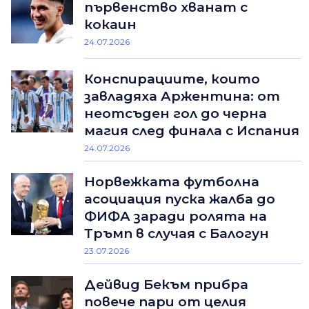
първенство хванат с
кокаин
24.07.2026
Конспирациите, които
завладяха Аржентина: от
неотсъден гол до черна
магия след финала с Испания
24.07.2026
Норвежката футболна
асоциация пуска жалба до
ФИФА заради ролята на
Тръмп в случая с Балогун
23.07.2026
Дейвид Бекъм прибра
повече пари от целия