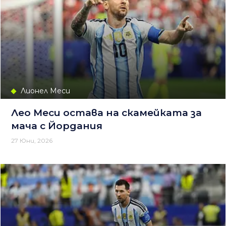
Лионел Меси
Лео Меси остава на скамейката за
мача с Йордания
27 Юни, 2026