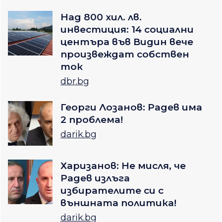
Над 800 хил. лв.
инвестиция: 14 социални
центъра във Видин вече
произвеждат собствен
ток
dbr.bg
Георги Лозанов: Радев има
2 проблема!
darik.bg
Харизанов: Не мисля, че
Радев излъга
избирателите си с
външната политика!
darik.bg