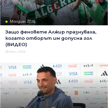
Мондиал 2026
Защо феновете Алжир празнуваха,
когато отборът им допусна гол
(ВИДЕО)
28 Юни, 2026