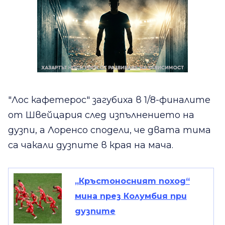
"Лос кафетерос" загубиха в 1/8-финалите
от Швейцария след изпълнението на
дузпи, а Лоренсо сподели, че двата тима
са чакали дузпите в края на мача.
„Кръстоносният поход“
мина през Колумбия при
дузпите