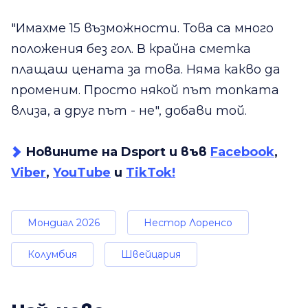
"Имахме 15 възможности. Това са много
положения без гол. В крайна сметка
плащаш цената за това. Няма какво да
променим. Просто някой път топката
влиза, а друг път - не", добави той.
Новините на Dsport и във
Facebook
,
Viber
,
YouTube
и
TikTok!
Мондиал 2026
Нестор Лоренсо
Колумбия
Швейцария