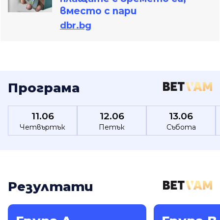
вместо с пари
dbr.bg
Програма
11.06
12.06
13.06
Четвъртък
Петък
Събота
Резултати