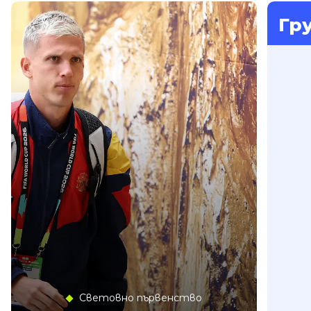
Гр
Световно първенство