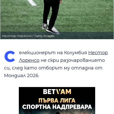
Нестор Лоренсо / Getty Images
С
елекционерът на Колумбия
Нестор
Лоренсо
не скри разочарованието
си, след като отборът му отпадна от
Мондиал 2026.