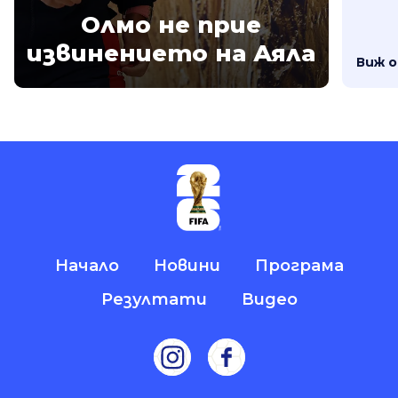
Олмо не прие
извинението на Аяла
Виж 
Начало
Новини
Програма
Резултати
Видео