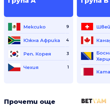
Група A
Група B
Мексико
Швей
9
Южна Африка
Кана
4
Босн
Реп. Корея
3
Херц
Чехия
1
Кат
Прочети още