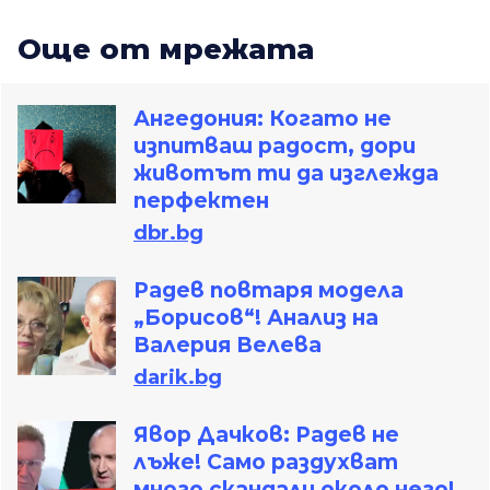
Oще от мрежата
Ангедония: Когато не
изпитваш радост, дори
животът ти да изглежда
перфектен
dbr.bg
Радев повтаря модела
„Борисов“! Анализ на
Валерия Велева
darik.bg
Явор Дачков: Радев не
лъже! Само раздухват
много скандали около него!