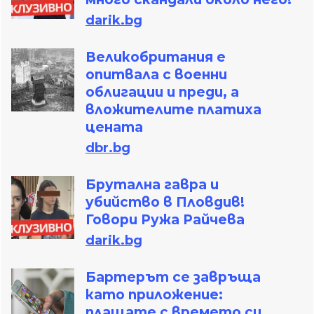
darik.bg
Великобритания е
опитвала с военни
облигации и преди, а
вложителите платиха
цената
dbr.bg
Брутална гавра и
убийство в Пловдив!
Говори Ружа Райчева
darik.bg
Бартерът се завръща
като приложение:
плащате с времето си,