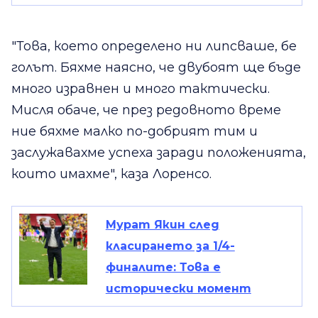
"Това, което определено ни липсваше, бе
голът. Бяхме наясно, че двубоят ще бъде
много изравнен и много тактически.
Мисля обаче, че през редовното време
ние бяхме малко по-добрият тим и
заслужавахме успеха заради положенията,
които имахме", каза Лоренсо.
Мурат Якин след
класирането за 1/4-
финалите: Това е
исторически момент