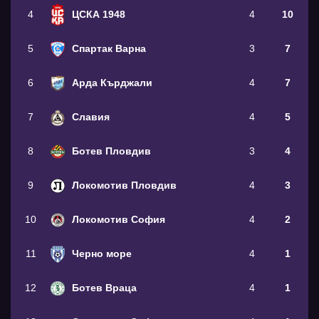
4
ЦСКА 1948
4
10
5
Спартак Варна
3
7
6
Арда Кърджали
4
7
7
Славия
4
5
8
Ботев Пловдив
3
4
9
Локомотив Пловдив
4
3
10
Локомотив София
4
2
11
Черно море
4
1
12
Ботев Враца
4
1