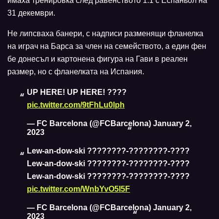
имаха тренировка след равенството 1:1 с Еспаньол на
31 декември.
Не липсваха банери, с надписи разменящи фланелка
на играч на Барса за член на семейството, а един фен
бе донесъл и картонена фигура на Гави в реален
размер, но с фланелката на Испания.
UP HERE! UP HERE! ????
pic.twitter.com/9tFhLu0lph
— FC Barcelona (@FCBarcelona)
January 2,
2023
Lew-an-dow-ski ????????-????????-????
Lew-an-dow-ski ????????-????????-????
Lew-an-dow-ski ????????-????????-????
pic.twitter.com/WnbYvO5I5F
— FC Barcelona (@FCBarcelona)
January 2,
2023