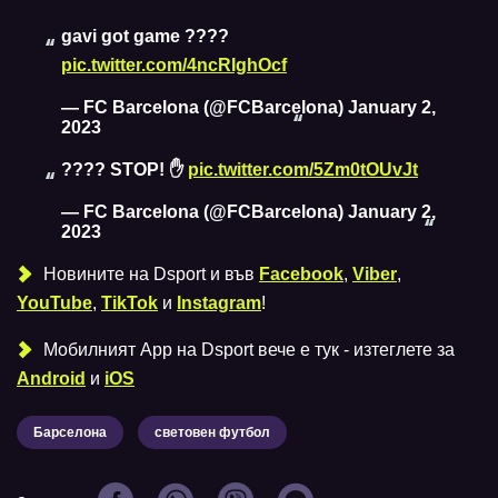
gavi got game ????
pic.twitter.com/4ncRIghOcf
— FC Barcelona (@FCBarcelona)
January 2,
2023
???? STOP! ✋
pic.twitter.com/5Zm0tOUvJt
— FC Barcelona (@FCBarcelona)
January 2,
2023
Новините на Dsport и във
Facebook
,
Viber
,
YouTube
,
TikTok
и
Instagram
!
Мобилният Аpp на Dsport вече е тук - изтеглете за
Android
и
iOS
Барселона
световен футбол