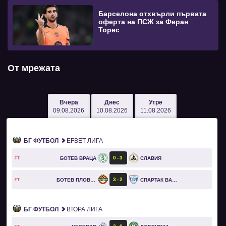
Барселона отхвърли първата
оферта на ПСЖ за Феран
Торес
От мрежата
Вчера
Днес
Утре
09.08.2026
10.08.2026
11.08.2026
БГ ФУТБОЛ
EFBET ЛИГА
0
3
БОТЕВ ВРАЦА
СЛАВИЯ
FT
3
2
БОТЕВ ПЛОВДИВ
СПАРТАК ВАРНА
FT
БГ ФУТБОЛ
ВТОРА ЛИГА