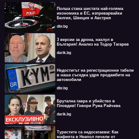
Полша стана шестата най-голяма
икономика в ЕС, изпреварвайки
Белгия, Швеция и Австрия
dbr.bg
3 версии за дрона, нахлул в
България! Анализ на Тодор Тагарев
darik.bg
Недостигът на регистрационни табели
в наша съседка удря продажбите на
автомобили
dbr.bg
Брутална гавра и убийство в
Пловдив! Говори Ружа Райчева
darik.bg
Туристите са недосегаеми: Как
мафията в Неапол печели от