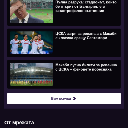
Пълна разруха: стадионът, който
бе открит от България, е в
катастрофално състояние
ЦСКА загря за реванша с Макаби
с класика срещу Септември
Макаби пусна билети за реванша
с ЦСКА – феновете побесняха
Виж всички
От мрежата