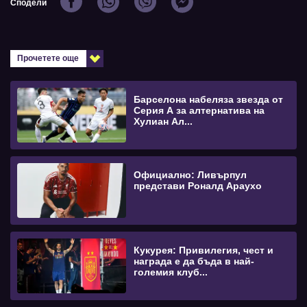
Сподели
Прочетете още
Барселона набеляза звезда от
Серия А за алтернатива на
Хулиан Ал...
Официално: Ливърпул
представи Роналд Араухо
Кукурея: Привилегия, чест и
награда е да бъда в най-
големия клуб...