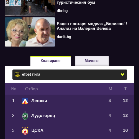
туристическия бум
dbr.bg
Радев повтаря модела „Борисов“!
Анализ на Валерия Велева
darik.bg
Класиране
Мачове
№
Oтбор
М
Т
1
Левски
4
12
2
Лудогорец
4
12
3
ЦСКА
4
10