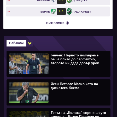
2
0
NESEBAR
ДОБРУДЖА
FT
2
0
БЕРОЕ
ЛУДОГОРЕЦ II
FT
Виж всички
Най-нови
Генчев: Първото полувреме
беше близо до перфектно,
второто ни даде добър урок
Ясен Петров: Малко като на
дискотека бяхме
Токът на „Колежа“ спря и шоуто
започна – Ботев Пловдив не