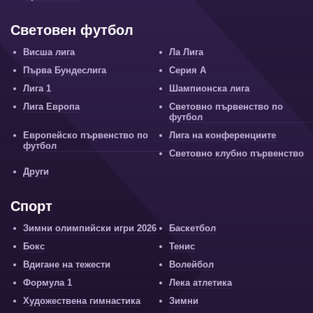
Световен футбол
Висша лига
Ла Лига
Първа Бундеслига
Серия А
Лига 1
Шампионска лига
Лига Европа
Световно първенство по
футбол
Европейско първенство по
Лига на конференциите
футбол
Световно клубно първенство
Други
Спорт
Зимни олимпийски игри 2026
Баскетбол
Бокс
Тенис
Вдигане на тежести
Волейбол
Формула 1
Лека атлетика
Художествена гимнастика
Зимни