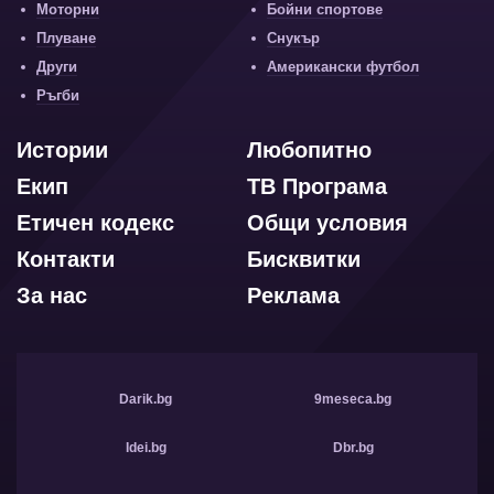
Моторни
Бойни спортове
Плуване
Снукър
Други
Американски футбол
Ръгби
Истории
Любопитно
Екип
ТВ Програма
Етичен кодекс
Общи условия
Контакти
Бисквитки
За нас
Реклама
Darik.bg
9meseca.bg
Idei.bg
Dbr.bg