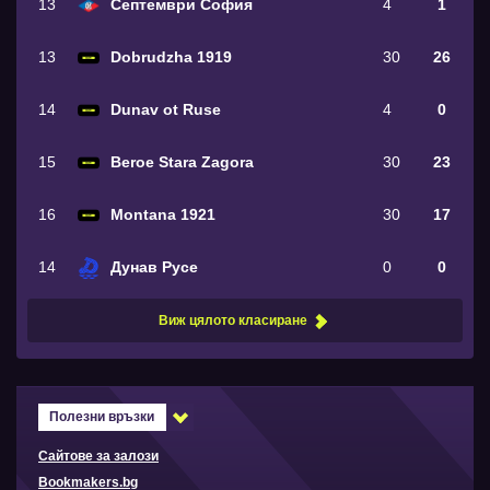
13
Септември София
4
1
13
Dobrudzha 1919
30
26
14
Dunav ot Ruse
4
0
15
Beroe Stara Zagora
30
23
16
Montana 1921
30
17
14
Дунав Русе
0
0
Виж цялото класиране
Полезни връзки
Сайтове за залози
Bookmakers.bg