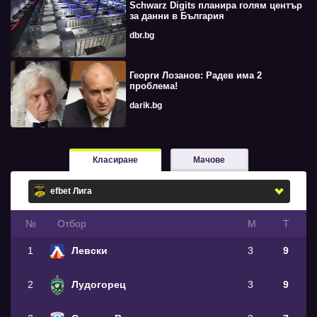
Schwarz Digits планира голям център
за данни в България
dbr.bg
Георги Лозанов: Радев има 2
проблема!
darik.bg
Класиране
Мачове
№
Oтбор
М
Т
1
Левски
3
9
2
Лудогорец
3
9