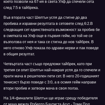
което позволи на 67-ия в света Улф да спечели сета
след 7:5 в тайбрека.
Във втората част Шелтън успя да стигне до два
пробива и изравни резултата в сетовете след 6:2.В
следващия сет единствената възможност за пробив бе
в сметката на Улф още в първия гейм, но той не се
възползва от нея и така се стигна до нов тайбрек. В
него отново Улф показа по-здрави нерви и пак поведе
в общия резултат.
Четвъртата част също предложи тайбрек, като при
третия си опит Шелтън най-накрая успя да го спечели и
прати мача в решителен пети сет. В него 20-годишният
тенисист бързо поведе с 3:0, а в осмия гейм направи
втори пробив и затвори мача в своя полза.
На 1/4-финалите Шелтън ще играе срещу победителя
от мача между Роберто Баутиста Агут - Томи Пол.