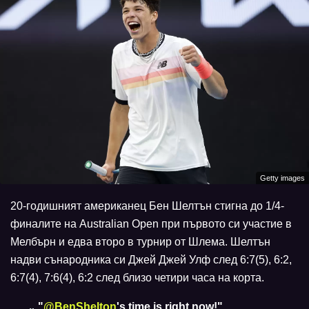
Getty images
20-годишният американец Бен Шелтън стигна до 1/4-
финалите на Australian Open при първото си участие в
Мелбърн и едва второ в турнир от Шлема. Шелтън
надви сънародника си Джей Джей Улф след 6:7(5), 6:2,
6:7(4), 7:6(4), 6:2 след близо четири часа на корта.
"
@BenShelton
's time is right now!"