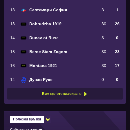
13
Септември София
3
1
13
Dobrudzha 1919
30
26
14
Dunav ot Ruse
3
0
15
Beroe Stara Zagora
30
23
16
Montana 1921
30
17
14
Дунав Русе
0
0
Виж цялото класиране
Полезни връзки
Сайтове за залози