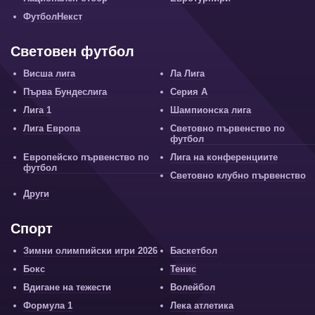
ФутболНекст
Световен футбол
Висша лига
Ла Лига
Първа Бундеслига
Серия А
Лига 1
Шампионска лига
Лига Европа
Световно първенство по
футбол
Европейско първенство по
Лига на конференциите
футбол
Световно клубно първенство
Други
Спорт
Зимни олимпийски игри 2026
Баскетбол
Бокс
Тенис
Вдигане на тежести
Волейбол
Формула 1
Лека атлетика