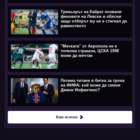
Треньорът на Кайрат похвали
феновете на Левски и обясни
защо отборът му не е стигнал до
равенството
''Мечката'' от Акропола не е
толкова страшна, ЦСКА 1948
може да мечтае
Петима титани в битка за трона
на ФИФА: кой може да смени
Джани Инфантино?
Виж всички