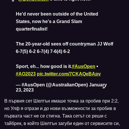
He'd never been outside of the United
States, now he's a Grand Slam
quarterfinalist!
The 20-year-old sees off countryman JJ Wolf
6-7(5) 6-2 6-7(4) 7-6(4) 6-2
Sport, eh... how good is it.
#AusOpen
•
#AO2023
pic.twitter.com/7CKAQeBApv
— #AusOpen (@AustralianOpen)
January
23, 2023
В първия сет Шелтън имаше точка за пробив при 2:2,
но Улф я отрази и до нови възможности за пробив в
първата част не се стигна. Така сетът се реши с
тайбрек, в който Шелтън загуби един от сервисите си,