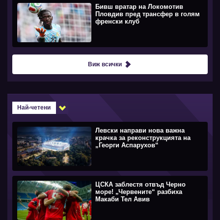
Бивш вратар на Локомотив
Пловдив пред трансфер в голям
френски клуб
Виж всички
Най-четени
Левски направи нова важна
крачка за реконструкцията на
„Георги Аспарухов“
ЦСКА заблестя отвъд Черно
море! „Червените“ разбиха
Макаби Тел Авив