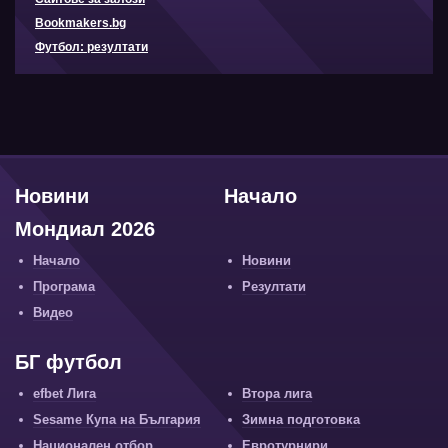
Bookmakers.bg
Футбол: резултати
Новини
Начало
Мондиал 2026
Начало
Новини
Програма
Резултати
Видео
БГ футбол
efbet Лига
Втора лига
Sesame Купа на България
Зимна подготовка
Национален отбор
Евротурнири