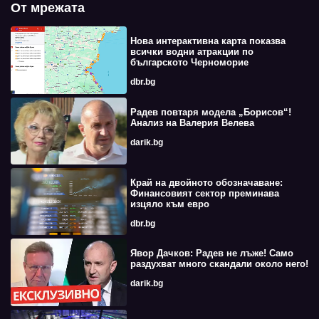
От мрежата
Нова интерактивна карта показва
всички водни атракции по
българското Черноморие
dbr.bg
Радев повтаря модела „Борисов“!
Анализ на Валерия Велева
darik.bg
Край на двойното обозначаване:
Финансовият сектор преминава
изцяло към евро
dbr.bg
Явор Дачков: Радев не лъже! Само
раздухват много скандали около него!
darik.bg