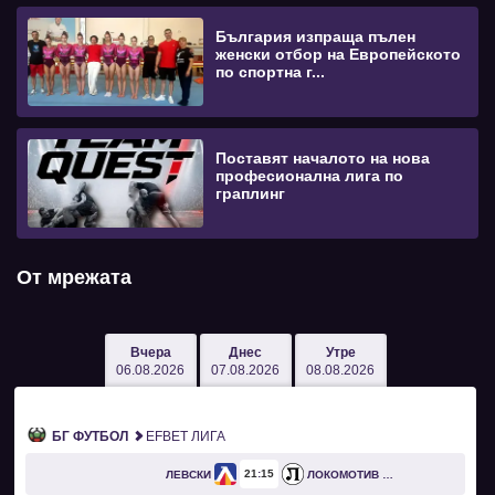
България изпраща пълен
женски отбор на Европейското
по спортна г...
Поставят началото на нова
професионална лига по
граплинг
От мрежата
Вчера
Днес
Утре
06.08.2026
07.08.2026
08.08.2026
БГ ФУТБОЛ
EFBET ЛИГА
21
15
ЛЕВСКИ
ЛОКОМОТИВ ПЛОВДИВ