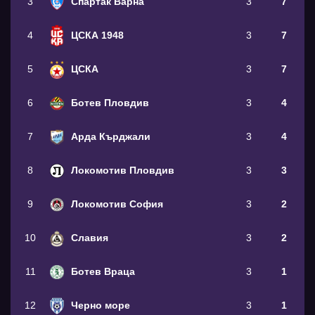
3
Спартак Варна
3
7
4
ЦСКА 1948
3
7
5
ЦСКА
3
7
6
Ботев Пловдив
3
4
7
Арда Кърджали
3
4
8
Локомотив Пловдив
3
3
9
Локомотив София
3
2
10
Славия
3
2
11
Ботев Враца
3
1
12
Черно море
3
1