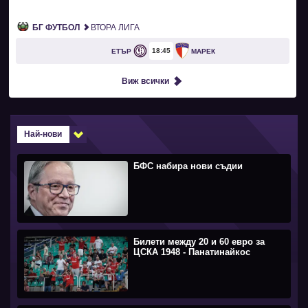
БГ ФУТБОЛ
ВТОРА ЛИГА
18
45
ЕТЪР
МАРЕК
Виж всички
Най-нови
БФС набира нови съдии
Билети между 20 и 60 евро за
ЦСКА 1948 - Панатинайкос