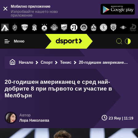
Мобилно приложение
Изпробвайте нашето ново
приложение
Меню
Начало
Спорт
Тенис
20-годишен американец е сред най-добрите 8 при първото си участие в Мелбърн
20-годишен американец е сред най-
добрите 8 при първото си участие в
Мелбърн
23 Яну | 11:19
Лора Николаева