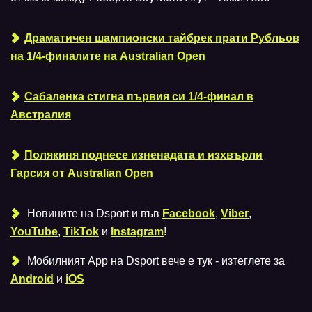
Драматичен шампионски тайбрек прати Рубльов
на 1/4-финалите на Australian Open
Сабаленка стигна първия си 1/4-финал в
Австралия
Полякиня поднесе изненадата и изхвърли
Гарсия от Australian Open
Новините на Dsport и във
Facebook
,
Viber
,
YouTube
,
TikTok
и
Instagram
!
Мобилният Аpp на Dsport вече е тук - изтеглете за
Android
и
iOS