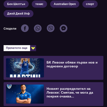
Бен Шелтън
тенис
Australian Open
спорт
Джей Джей Улф
Сподели
Прочетете още
БК Левски обяви първи нов и
подновен договор
Новият разпределител на
Левски: Смятам, че мога да
покрия очаква...