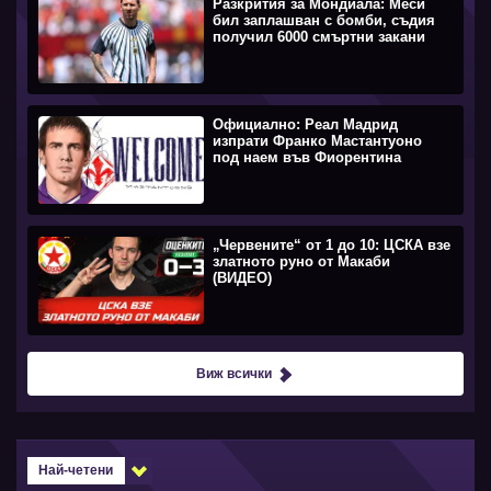
Разкрития за Мондиала: Меси
бил заплашван с бомби, съдия
получил 6000 смъртни закани
Официално: Реал Мадрид
изпрати Франко Мастантуоно
под наем във Фиорентина
„Червените“ от 1 до 10: ЦСКА взе
златното руно от Макаби
(ВИДЕО)
Виж всички
Най-четени