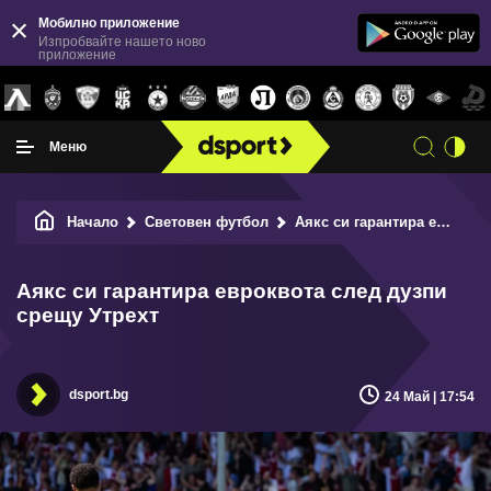
Мобилно приложение
Изпробвайте нашето ново
приложение
Меню
Начало
Световен футбол
Аякс си гарантира евроквота след дузпи срещу Утрехт
Аякс си гарантира евроквота след дузпи
срещу Утрехт
dsport.bg
24 Май | 17:54