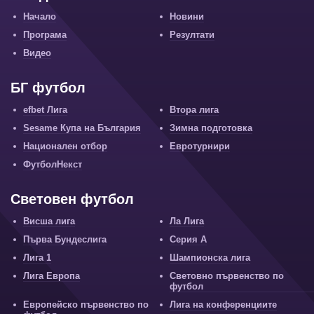
Начало
Новини
Програма
Резултати
Видео
БГ футбол
efbet Лига
Втора лига
Sesame Купа на България
Зимна подготовка
Национален отбор
Евротурнири
ФутболНекст
Световен футбол
Висша лига
Ла Лига
Първа Бундеслига
Серия А
Лига 1
Шампионска лига
Лига Европа
Световно първенство по
футбол
Европейско първенство по
Лига на конференциите