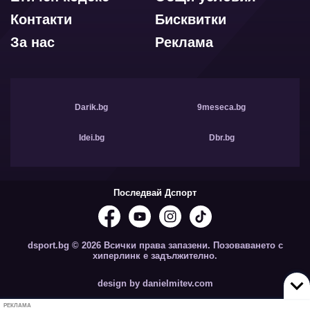
Контакти
Бисквитки
За нас
Реклама
Darik.bg
9meseca.bg
Idei.bg
Dbr.bg
Последвай Дспорт
dsport.bg © 2026 Всички права запазени. Позоваването с
хиперлинк е задължително.
design by danielmitev.com
РЕКЛАМА