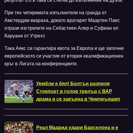
резултат 0:0 и така се стигна до изпълнение на дузпи.
При тях четиримата изпълнители на гранда от
Амстердам вкараха, докато вратарят Маартен Паес
отрази изстрелите на Себастиен Алер и Суфиан ел
Каруани от Утрехт.
Така Аякс си гарантира квота за Европа и ще започне
европейското си участие от втория квалификационен
кръг в Лигата на конференциите.
Уембли е бял! Болтън разпиля
Стокпорт в голов трилър с ВАР
драма и се завърна в Чемпиъншип
Реал Мадрид удари Барселона и е