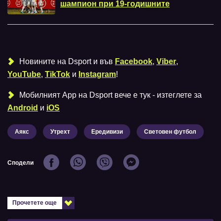
шампион при 19-годишните
Новините на Dsport и във
Facebook
,
Viber
,
YouTube
,
TikTok
и
Instagram
!
Мобилният Аpp на Dsport вече е тук - изтеглете за
Android
и
iOS
Аякс
Утрехт
Ередивизи
Световен футбол
Сподели
Прочетете още