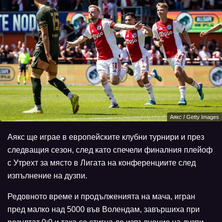
Аякс / Getty Images
Аякс ще играе в европейските клубни турнири и през
следващия сезон, след като спечели финалния плейоф
с Утрехт за място в Лигата на конференциите след
изпълнение на дузпи.
Редовното време и продълженията на мача, игран
пред малко над 5000 във Волендам, завършиха при