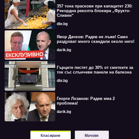
357 тона праскови при капацитет 230:
Рекордна реколта блокира „Фрукто-
Сливен“
dbr.bg
Явор Дачков: Радев не лъже! Само
раздухват много скандали около него!
darik.bg
Гърците пестят до 30% от сметките за
ток със слънчеви панели на балкона
dbr.bg
Георги Лозанов: Радев има 2
проблема!
darik.bg
Класиране
Мачове