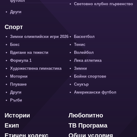
футбол
Световно клубно първенство
Други
Спорт
Зимни олимпийски игри 2026
Баскетбол
Бокс
Тенис
Вдигане на тежести
Волейбол
Формула 1
Лека атлетика
Художествена гимнастика
Зимни
Моторни
Бойни спортове
Плуване
Снукър
Други
Американски футбол
Ръгби
Истории
Любопитно
Екип
ТВ Програма
Етичен кодекс
Общи условия