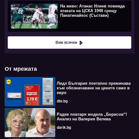
На живо: Атанас Илиев повежда
атаката на ЦСКА 1948 срещу
Панатинайкос (Състави)
Виж всички
От мрежата
Лидл България поетапно преминава
към обозначаване на цените само в
евро
dbr.bg
Радев повтаря модела „Борисов“!
Анализ на Валерия Велева
darik.bg