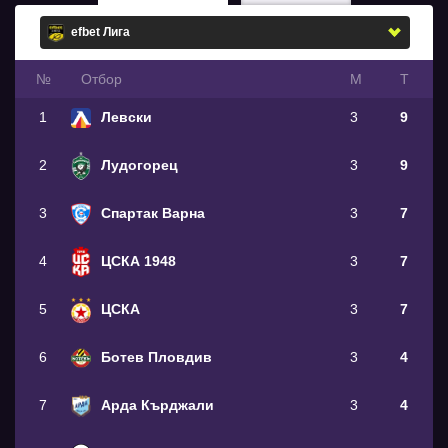
№
Oтбор
М
Т
1
Левски
3
9
2
Лудогорец
3
9
3
Спартак Варна
3
7
4
ЦСКА 1948
3
7
5
ЦСКА
3
7
6
Ботев Пловдив
3
4
7
Арда Кърджали
3
4