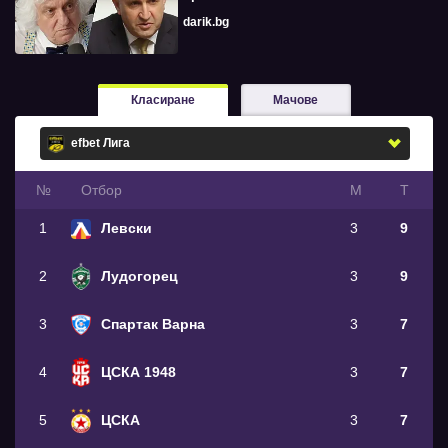
darik.bg
Класиране
Мачове
№
Oтбор
М
Т
1
Левски
3
9
2
Лудогорец
3
9
3
Спартак Варна
3
7
4
ЦСКА 1948
3
7
5
ЦСКА
3
7