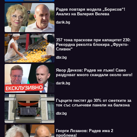
Радев повтаря модела „Борисов“!
Анализ на Валерия Велева
darik.bg
357 тона праскови при капацитет 230:
Рекордна реколта блокира „Фрукто-
Сливен“
dbr.bg
Явор Дачков: Радев не лъже! Само
раздухват много скандали около него!
darik.bg
Гърците пестят до 30% от сметките за
ток със слънчеви панели на балкона
dbr.bg
Георги Лозанов: Радев има 2
проблема!