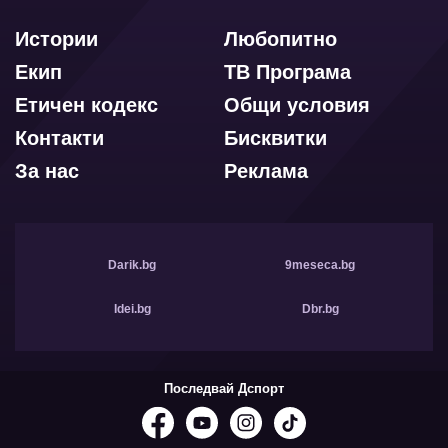
Истории
Любопитно
Екип
ТВ Програма
Етичен кодекс
Общи условия
Контакти
Бисквитки
За нас
Реклама
Darik.bg
9meseca.bg
Idei.bg
Dbr.bg
Последвай Дспорт