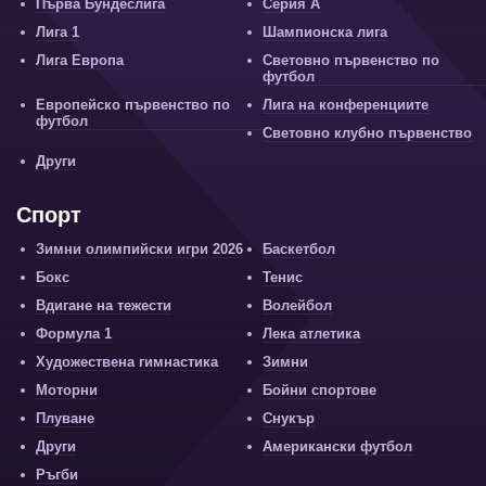
Първа Бундеслига
Серия А
Лига 1
Шампионска лига
Лига Европа
Световно първенство по
футбол
Европейско първенство по
Лига на конференциите
футбол
Световно клубно първенство
Други
Спорт
Зимни олимпийски игри 2026
Баскетбол
Бокс
Тенис
Вдигане на тежести
Волейбол
Формула 1
Лека атлетика
Художествена гимнастика
Зимни
Моторни
Бойни спортове
Плуване
Снукър
Други
Американски футбол
Ръгби