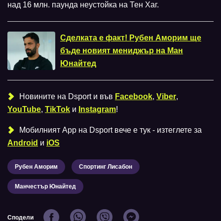
над 16 млн. паунда неустойка на Тен Хаг.
Сделката е факт! Рубен Аморим ще
бъде новият мениджър на Ман
Юнайтед
Новините на Dsport и във
Facebook
,
Viber
,
YouTube
,
TikTok
и
Instagram
!
Мобилният Аpp на Dsport вече е тук - изтеглете за
Android
и
iOS
Рубен Аморим
Спортинг Лисабон
Манчестър Юнайтед
Сподели