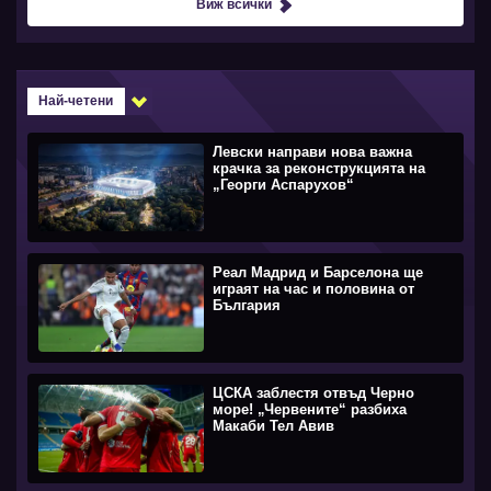
Виж всички
Най-четени
Левски направи нова важна
крачка за реконструкцията на
„Георги Аспарухов“
Реал Мадрид и Барселона ще
играят на час и половина от
България
ЦСКА заблестя отвъд Черно
море! „Червените“ разбиха
Макаби Тел Авив