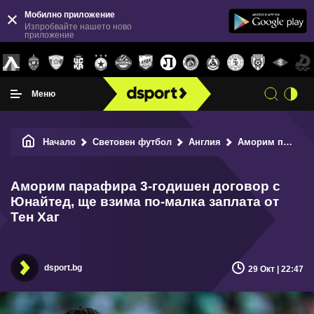
Мобилно приложение
Изпробвайте нашето ново
приложение
Меню
Начало
Световен футбол
Англия
Аморим парафира 3-годишен договор с Юнайтед, ще взима по-малка заплата от Тен Хаг
Аморим парафира 3-годишен договор с
Юнайтед, ще взима по-малка заплата от
Тен Хаг
dsport.bg
29 Окт | 22:47