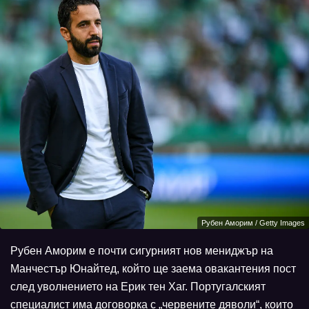
Рубен Аморим / Getty Images
Рубен Аморим е почти сигурният нов мениджър на
Манчестър Юнайтед, който ще заема овакантения пост
след уволнението на Ерик тен Хаг. Португалският
специалист има договорка с „червените дяволи“, които