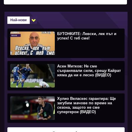
Най-нови
БУТОНКИТЕ: Левски, лек път и
успех! С теб сме!
Асен Митков: Не сме
съхранявали сили, срещу Кайрат
няма да ни е лесно (ВИДЕО)
Хулио Веласкес гарантира: Ще
загубим мачове по време на
сезона, защото не сме
супергерои (ВИДЕО)