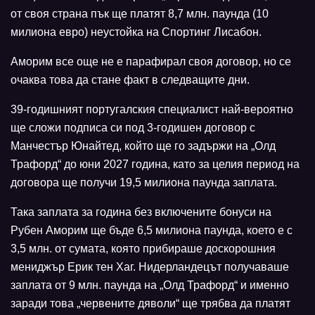
от своя страна пък ще платят 8,7 млн. паунда (10
милиона евро) неустойка на Спортинг Лисабон.
Аморим все още не е парафирал своя договор, но се
очаква това да стане факт в следващите дни.
39-годишният португалския специалист най-вероятно
ще сложи подписа си под 3-годишен договор с
Манчестър Юнайтед, който ще го задържи на „Олд
Трафорд“ до юни 2027 година, като за целия период на
договора ще получи 19,5 милиона паунда заплата.
Така заплата за година без включените бонуси на
Рубен Аморим ще бъде 6,5 милиона паунда, което е с
3,5 млн. от сумата, която прибираше доскорошния
мениджър Ерик тен Хаг. Нидерландецът получаваше
заплата от 9 млн. паунда на „Олд Трафорд“ и именно
заради това „червените дяволи“ ще трябва да платят