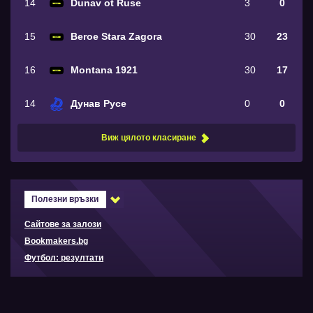
14
Dunav ot Ruse
3
0
15
Beroe Stara Zagora
30
23
16
Montana 1921
30
17
14
Дунав Русе
0
0
Виж цялото класиране
Полезни връзки
Сайтове за залози
Bookmakers.bg
Футбол: резултати