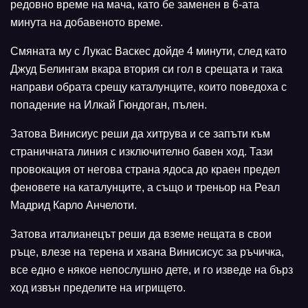
редовно време на мача, като бе заменен в 6-ата
минута на добавеното време.
Смяната му с Лукас Васкес дойде 4 минути, след като
Джуд Белингам вкара втория си гол в срещата и така
направи обрата срещу каталунците, които поведоха с
попадение на Илкай Гюндоган, пълен.
Затова Винисиус реши да хитрува и се запъти към
страничната линия с изключително бавен ход. Тази
провокация от негова страна ядоса до краен предел
феновете на каталунците, а също и треньор на Реал
Мадрид Карло Анчелоти.
Затова италианецът реши да вземе нещата в свои
ръце, влезе на терена и хвана Винисисус за ръчичка,
все едно е някое непослушно дете, и го изведе на бърз
ход извън пределите на игрището.