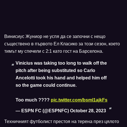
Винисиус Жуниор не успя да се започни с нещо
съществено в първото Ел Класико за този сезон, което
тимът му спечели с 2:1 като гост на Барселона.
Vinicius was taking too long to walk off the
pitch after being substituted so Carlo
Ancelotti took his hand and helped him off
so the game could continue.
Too much ????
pic.twitter.com/bsmI1ajkFs
— ESPN FC (@ESPNFC)
October 28, 2023
Техничният футболист престоя на терена през цялото