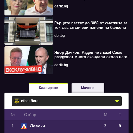
darik.bg
Гърците пестят до 30% от сметките за
ток със слънчеви панели на балкона
dbr.bg
Явор Дачков: Радев не лъже! Само
раздухват много скандали около него!
darik.bg
Класиране
Мачове
№
Oтбор
М
Т
1
Левски
3
9