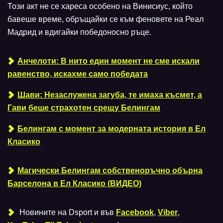
Този акт не се хареса особено на Винисиус, който
бавеше време, обръщайки се към феновете на Реал
Мадрид и вдигайки победоносно ръце.
Анчелоти: В нито един момент не сме искали
равенство, искахме само победата
Шави: Незаслужена загуба, те имаха късмет, а
Гави беше страхотен срещу Белингам
Белингам с момент за модерната история в Ел
Класико
Магически Белингам собственоръчно обърна
Барселона в Ел Класико (ВИДЕО)
Новините на Dsport и във
Facebook
,
Viber
,