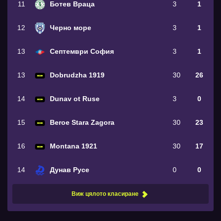
11
Ботев Враца
3
1
12
Черно море
3
1
13
Септември София
3
1
13
Dobrudzha 1919
30
26
14
Dunav ot Ruse
3
0
15
Beroe Stara Zagora
30
23
16
Montana 1921
30
17
14
Дунав Русе
0
0
Виж цялото класиране