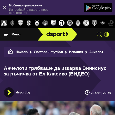
Мобилно приложение
Изпробвайте нашето ново
приложение
Меню
Начало
Световен футбол
Испания
Анчелоти трябваше да изкарва Винисиус за ръчичка от Ел Класико (ВИДЕО)
Анчелоти трябваше да изкарва Винисиус
за ръчичка от Ел Класико (ВИДЕО)
dsport.bg
28 Окт | 20:50