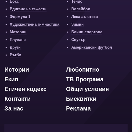
Бокс
Тенис
Вдигане на тежести
Волейбол
Формула 1
Лека атлетика
Художествена гимнастика
Зимни
Моторни
Бойни спортове
Плуване
Снукър
Други
Американски футбол
Ръгби
Истории
Любопитно
Екип
ТВ Програма
Етичен кодекс
Общи условия
Контакти
Бисквитки
За нас
Реклама