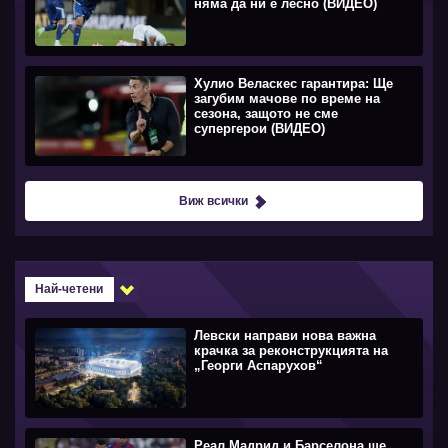
няма да ни е лесно (ВИДЕО)
Хулио Веласкес гарантира: Ще
загубим мачове по време на
сезона, защото не сме
супергерои (ВИДЕО)
Виж всички
Най-четени
Левски направи нова важна
крачка за реконструкцията на
„Георги Аспарухов“
Реал Мадрид и Барселона ще