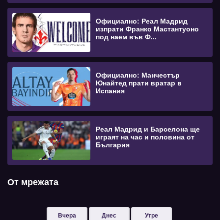
Официално: Реал Мадрид
изпрати Франко Мастантуоно
под наем във Ф...
Официално: Манчестър
Юнайтед прати вратар в
Испания
Реал Мадрид и Барселона ще
играят на час и половина от
България
От мрежата
Вчера
Днес
Утре