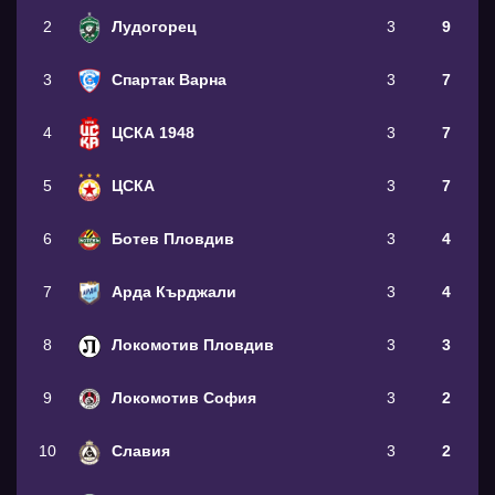
2
Лудогорец
3
9
3
Спартак Варна
3
7
4
ЦСКА 1948
3
7
5
ЦСКА
3
7
6
Ботев Пловдив
3
4
7
Арда Кърджали
3
4
8
Локомотив Пловдив
3
3
9
Локомотив София
3
2
10
Славия
3
2