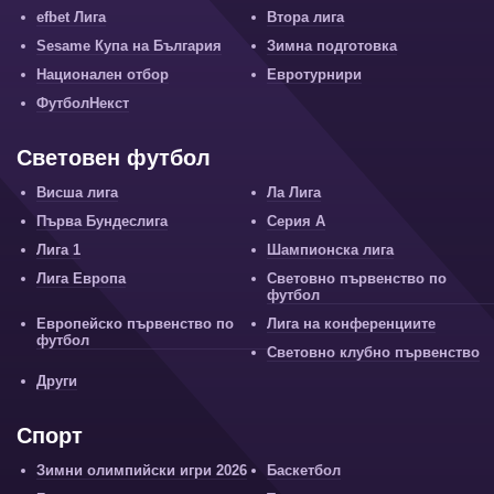
efbet Лига
Втора лига
Sesame Купа на България
Зимна подготовка
Национален отбор
Евротурнири
ФутболНекст
Световен футбол
Висша лига
Ла Лига
Първа Бундеслига
Серия А
Лига 1
Шампионска лига
Лига Европа
Световно първенство по
футбол
Европейско първенство по
Лига на конференциите
футбол
Световно клубно първенство
Други
Спорт
Зимни олимпийски игри 2026
Баскетбол