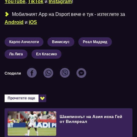
YouTube
,
TikTok
и
Instagram
!
Мобилният Аpp на Dsport вече е тук - изтеглете за
Android
и
iOS
Карло Анчелоти
Винисиус
Реал Мадрид
Ла Лига
Ел Класико
Сподели
Прочетете още
Шампионът на Азия иска Гей
от Виляреал