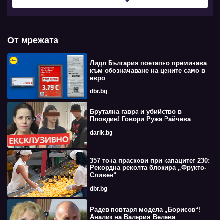
От мрежата
Лидл България поетапно преминава
към обозначаване на цените само в
евро
dbr.bg
Брутална гавра и убийство в
Пловдив! Говори Ружа Райчева
darik.bg
357 тона праскови при капацитет 230:
Рекордна реколта блокира „Фрукто-
Сливен“
dbr.bg
Радев повтаря модела „Борисов“!
Анализ на Валерия Велева