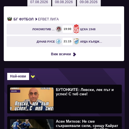
07.08.2026
08.08.2026
09.08.2026
БГ ФУТБОЛ
EFBET ЛИГА
19
00
ЛОКОМОТИВ СОФИЯ
ЦСКА 1948
21
15
ДУНАВ РУСЕ
АРДА КЪРДЖАЛИ
Виж всички
Най-нови
БУТОНКИТЕ: Левски, лек път и
успех! С теб сме!
Асен Митков: Не сме
съхранявали сили, срещу Кайрат