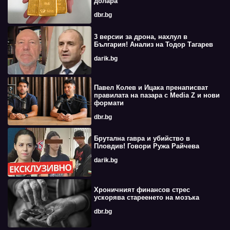
долара
dbr.bg
3 версии за дрона, нахлул в
България! Анализ на Тодор Тагарев
darik.bg
Павел Колев и Ицака пренаписват
правилата на пазара с Media Z и нови
формати
dbr.bg
Брутална гавра и убийство в
Пловдив! Говори Ружа Райчева
darik.bg
Хроничният финансов стрес
ускорява стареенето на мозъка
dbr.bg