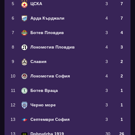
5
ЦСКА
3
7
6
Арда Кърджали
4
7
7
Ботев Пловдив
3
4
8
Локомотив Пловдив
4
3
9
Славия
3
2
10
Локомотив София
4
2
11
Ботев Враца
3
1
12
Черно море
3
1
13
Септември София
3
1
13
Dobrudzha 1919
30
26