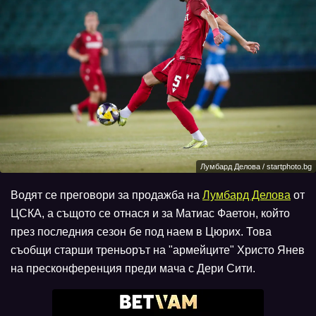
Лумбард Делова / startphoto.bg
Водят се преговори за продажба на
Лумбард Делова
от
ЦСКА, а същото се отнася и за Матиас Фаетон, който
през последния сезон бе под наем в Цюрих. Това
съобщи старши треньорът на "армейците" Христо Янев
на пресконференция преди мача с Дери Сити.