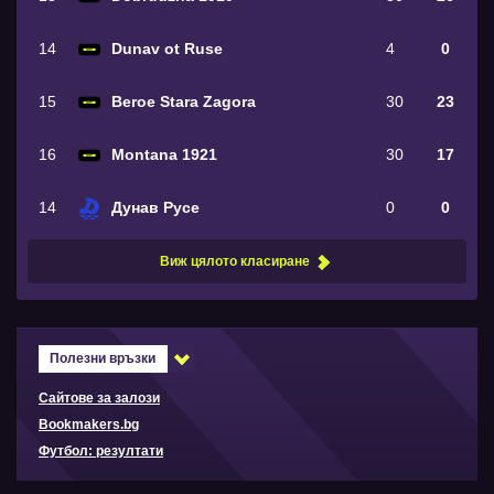
14
Dunav ot Ruse
4
0
15
Beroe Stara Zagora
30
23
16
Montana 1921
30
17
14
Дунав Русе
0
0
Виж цялото класиране
Полезни връзки
Сайтове за залози
Bookmakers.bg
Футбол: резултати