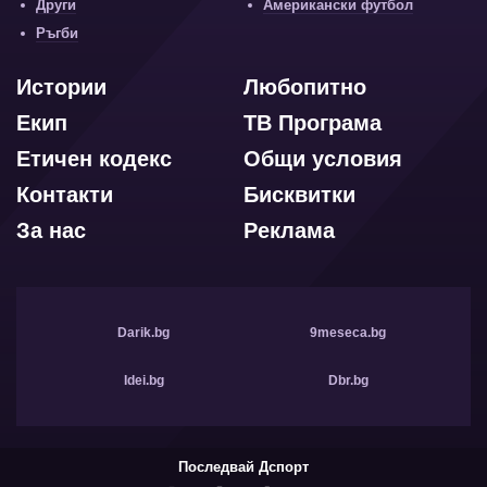
Други
Американски футбол
Ръгби
Истории
Любопитно
Екип
ТВ Програма
Етичен кодекс
Общи условия
Контакти
Бисквитки
За нас
Реклама
Darik.bg
9meseca.bg
Idei.bg
Dbr.bg
Последвай Дспорт