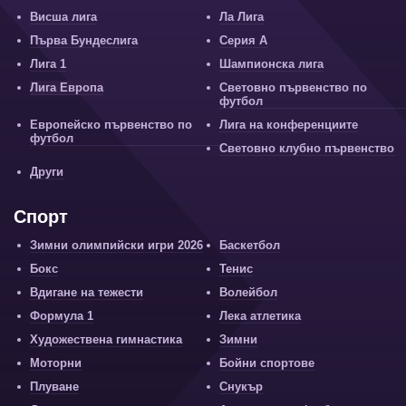
Висша лига
Ла Лига
Първа Бундеслига
Серия А
Лига 1
Шампионска лига
Лига Европа
Световно първенство по
футбол
Европейско първенство по
Лига на конференциите
футбол
Световно клубно първенство
Други
Спорт
Зимни олимпийски игри 2026
Баскетбол
Бокс
Тенис
Вдигане на тежести
Волейбол
Формула 1
Лека атлетика
Художествена гимнастика
Зимни
Моторни
Бойни спортове
Плуване
Снукър