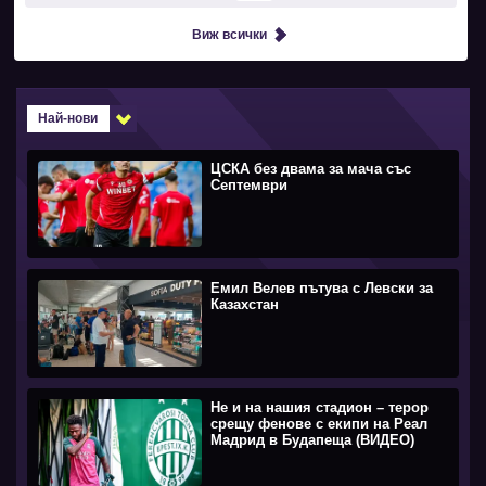
Виж всички
Най-нови
ЦСКА без двама за мача със
Септември
Емил Велев пътува с Левски за
Казахстан
Не и на нашия стадион – терор
срещу фенове с екипи на Реал
Мадрид в Будапеща (ВИДЕО)