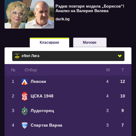
Радев повтаря модела „Борисов“!
Анализ на Валерия Велева
darik.bg
Класиране
Мачове
№
Oтбор
М
Т
1
Левски
4
12
2
ЦСКА 1948
4
10
3
Лудогорец
3
9
4
Спартак Варна
3
7