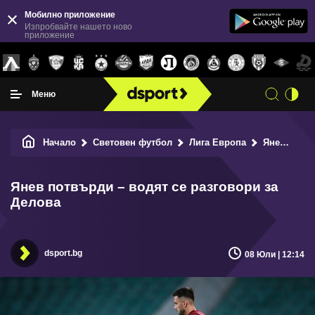
Мобилно приложение
Изпробвайте нашето ново
приложение
Меню
Начало
Световен футбол
Лига Европа
Янев потвърди – водят се разговори за Делова
Янев потвърди – водят се разговори за
Делова
dsport.bg
08 Юли | 12:14