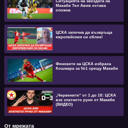
Ситуацията на звездата на
Макаби Тел Авив остава
сложна
ЦСКА започна да възвръща
европейския си облик!
Феновете на ЦСКА избраха
Кошмара за №1 срещу Макаби
„Червените“ от 1 до 10: ЦСКА
взе златното руно от Макаби
(ВИДЕО)
От мрежата