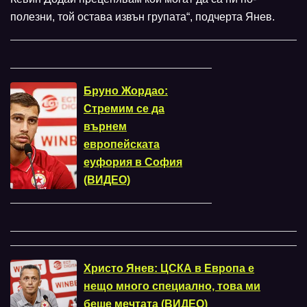
полезни, той остава извън групата“, подчерта Янев.
Бруно Жордао:
Стремим се да
върнем
европейската
еуфория в София
(ВИДЕО)
Христо Янев: ЦСКА в Европа е
нещо много специално, това ми
беше мечтата (ВИДЕО)