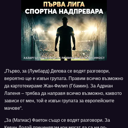
„Първо, за (Лумбард) Делова се водят разговори,
вероятно ще е извън групата. Правим всичко възможно
да картотекираме Жан-Филип (Гбамин). За Адриан
Лапеня – трябва да направя всичко възможно, каквото
зависи от мен, той е извън групата за европейските
мачове“.
„За (Матиас) Фаетон също се водят разговори. За
Кевин Додай преценявам кои могат да са ни по-