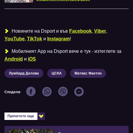
Новините на Dsport и във
Facebook
,
Viber
,
YouTube
,
TikTok
и
Instagram
!
Мобилният Аpp на Dsport вече е тук - изтеглете за
Android
и
iOS
Лумбард Делова
ЦСКА
Матиас Фаетон
Сподели
Прочетете още