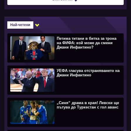
Най-четени
Петима титани в битка за трона
на ФИФА: кой може да смени
Джани Инфантино?
УЕФА гласува отстраняването на
Джани Инфантино
„Синя“ драма в края! Левски ще
пътува до Туркестан с гол аванс