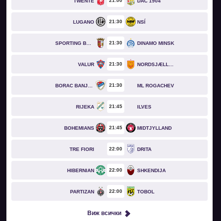
21
00
TWENTE
DAC 1904
21
30
LUGANO
NSÍ
21
30
SPORTING BRAGA
DINAMO MINSK
21
30
VALUR
NORDSJÆLLAND
21
30
BORAC BANJA LUKA
ML ROGACHEV
21
45
RIJEKA
ILVES
21
45
BOHEMIANS
MIDTJYLLAND
22
00
TRE FIORI
DRITA
22
00
HIBERNIAN
SHKENDIJA
22
00
PARTIZAN
TOBOL
Виж всички