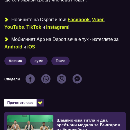
Новините на Dsport и във
Facebook
,
Viber
,
YouTube
,
TikTok
и
Instagram
!
Мобилният Аpp на Dsport вече е тук - изтеглете за
Android
и
iOS
Аоияма
сумо
Токио
Сподели
Прочетете още
Шампионска титла и два
сребърни медала за България
от Европейско...