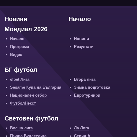
Новини
Начало
Мондиал 2026
Начало
Новини
Програма
Резултати
Видео
БГ футбол
efbet Лига
Втора лига
Sesame Купа на България
Зимна подготовка
Национален отбор
Евротурнири
ФутболНекст
Световен футбол
Висша лига
Ла Лига
Първа Бундеслига
Серия А