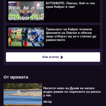
БУТОНКИТЕ: Левски, бий го тоя
крив Кайрат и там!
Треньорът на Кайрат похвали
феновете на Левски и обясни
защо отборът му не е стигнал до
равенството
Виж всички
От мрежата
Ниското ниво на Дунав не налага
воден режим по поречието на реката
у нас
dbr.bg