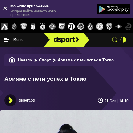
Мобилно приложение
Изпробвайте нашето ново
приложение
Меню
Начало
Спорт
Аоияма с пети успех в Токио
Аоияма с пети успех в Токио
dsport.bg
21 Сеп | 14:10