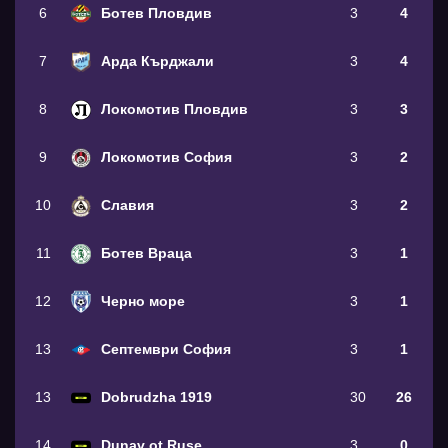
6
Ботев Пловдив
3
4
7
Арда Кърджали
3
4
8
Локомотив Пловдив
3
3
9
Локомотив София
3
2
10
Славия
3
2
11
Ботев Враца
3
1
12
Черно море
3
1
13
Септември София
3
1
13
Dobrudzha 1919
30
26
14
Dunav ot Ruse
3
0