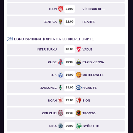
21
00
THUN
VÍKINGUR REYKJAVÍK
22
00
BENFICA
HEARTS
ЕВРОТУРНИРИ
ЛИГА НА КОНФЕРЕНЦИИТЕ
18
00
INTER TURKU
VADUZ
19
00
PAIDE
RAPID VIENNA
19
00
HJK
MOTHERWELL
19
00
JABLONEC
RIGAS FS
19
00
NOAH
SION
19
30
CFR CLUJ
TROMSØ
20
00
RIGA
GYŐRI ETO