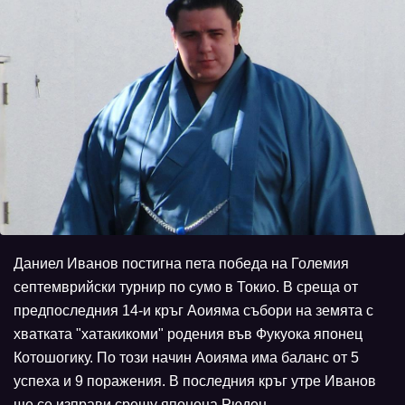
Даниел Иванов постигна пета победа на Големия
септемврийски турнир по сумо в Токио. В среща от
предпоследния 14-и кръг Аоияма събори на земята с
хватката "хатакикоми" родения във Фукуока японец
Котошогику. По този начин Аоияма има баланс от 5
успеха и 9 поражения. В последния кръг утре Иванов
ще се изправи срещу японеца Рюден.