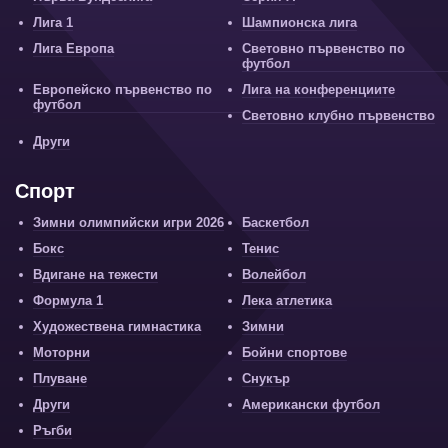
Лига 1
Шампионска лига
Лига Европа
Световно първенство по
футбол
Европейско първенство по
Лига на конференциите
футбол
Световно клубно първенство
Други
Спорт
Зимни олимпийски игри 2026
Баскетбол
Бокс
Тенис
Вдигане на тежести
Волейбол
Формула 1
Лека атлетика
Художествена гимнастика
Зимни
Моторни
Бойни спортове
Плуване
Снукър
Други
Американски футбол
Ръгби