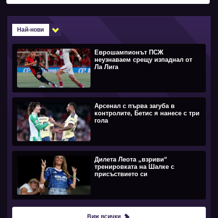
Най-нови
Еврошампионът ПСЖ
неузнаваем срещу изпаднал от
Ла Лига
Арсенал с първа загуба в
контролите, Бетис я нанесе с три
гола
Дилета Леота „взриви“
тренировката на Шалке с
присъствието си
Виж всички