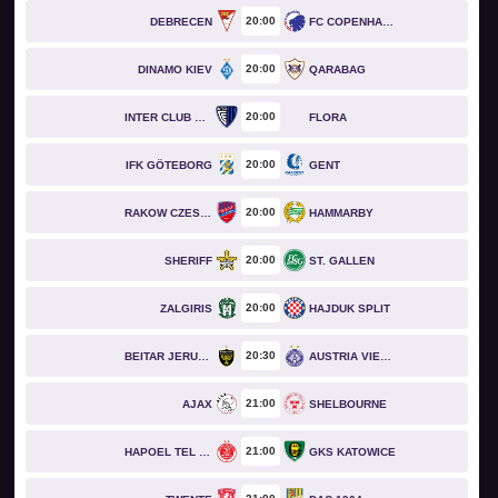
20
00
DEBRECEN
FC COPENHAGEN
20
00
DINAMO KIEV
QARABAG
20
00
INTER CLUB D'ESCALDES
FLORA
20
00
IFK GÖTEBORG
GENT
20
00
RAKOW CZESTOCHOWA
HAMMARBY
20
00
SHERIFF
ST. GALLEN
20
00
ZALGIRIS
HAJDUK SPLIT
20
30
BEITAR JERUSALEM
AUSTRIA VIENNA
21
00
AJAX
SHELBOURNE
21
00
HAPOEL TEL AVIV
GKS KATOWICE