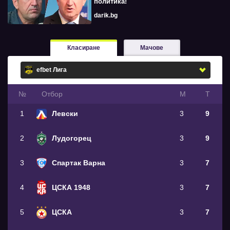
политика!
darik.bg
Класиране
Мачове
№
Oтбор
М
Т
1
Левски
3
9
2
Лудогорец
3
9
3
Спартак Варна
3
7
4
ЦСКА 1948
3
7
5
ЦСКА
3
7