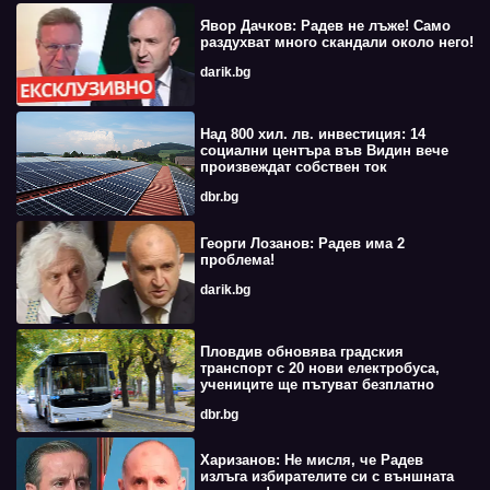
Явор Дачков: Радев не лъже! Само
раздухват много скандали около него!
darik.bg
Над 800 хил. лв. инвестиция: 14
социални центъра във Видин вече
произвеждат собствен ток
dbr.bg
Георги Лозанов: Радев има 2
проблема!
darik.bg
Пловдив обновява градския
транспорт с 20 нови електробуса,
учениците ще пътуват безплатно
dbr.bg
Харизанов: Не мисля, че Радев
излъга избирателите си с външната