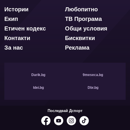
Истории
Любопитно
Екип
ТВ Програма
Етичен кодекс
Общи условия
Контакти
Бисквитки
За нас
Реклама
Darik.bg
9meseca.bg
Idei.bg
Dbr.bg
Последвай Дспорт