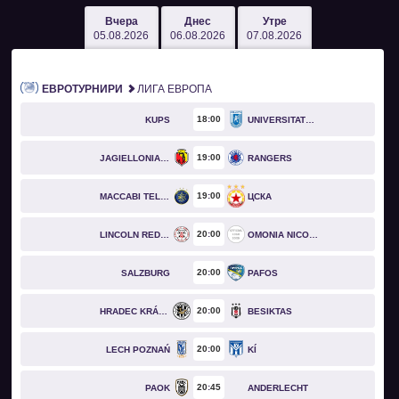
Вчера
Днес
Утре
05.08.2026
06.08.2026
07.08.2026
ЕВРОТУРНИРИ
ЛИГА ЕВРОПА
18
00
KUPS
UNIVERSITATEA CRAIOVA
19
00
JAGIELLONIA BIAŁYSTOK
RANGERS
19
00
MACCABI TEL AVIV
ЦСКА
20
00
LINCOLN RED IMPS
OMONIA NICOSIA
20
00
SALZBURG
PAFOS
20
00
HRADEC KRÁLOVÉ
BESIKTAS
20
00
LECH POZNAŃ
KÍ
20
45
PAOK
ANDERLECHT