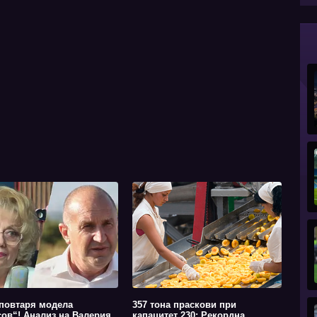
повтаря модела
357 тона праскови при
ов“! Анализ на Валерия
капацитет 230: Рекордна