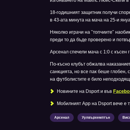
изгонването на Майлс Люис-Скели в
18-годишният защитник получи спор
в 43-ата минута на мача на 25-и яну
Няколко играчи на "топчиите" наоби
преди то да бъде проверено и потв
Арсенал спечели мача с 1:0 с късен
По-късно клубът обжалва наказаниет
санкцията, но все пак беше глобен,
на футболистите е било неподходящ
Новините на Dsport и във
Facebo
Мобилният Аpp на Dsport вече е ту
Арсенал
Уулвърхемптън
Вис