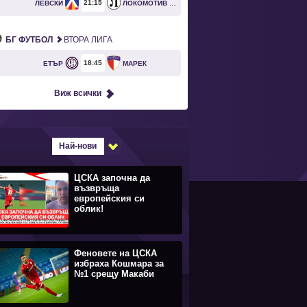
21
15
ЛЕВСКИ
ЛОКОМОТИВ ПЛОВДИВ
БГ ФУТБОЛ
ВТОРА ЛИГА
18
45
ЕТЪР
МАРЕК
Виж всички
Най-нови
ЦСКА започна да
възвръща
европейския си
облик!
Феновете на ЦСКА
избраха Кошмара за
№1 срещу Макаби