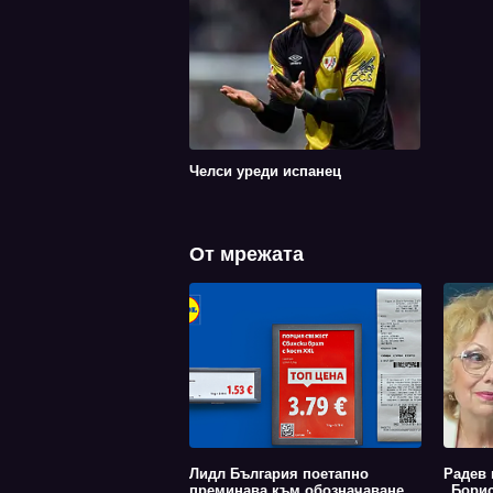
Челси уреди испанец
От мрежата
Лидл България поетапно
Радев 
преминава към обозначаване
„Борис