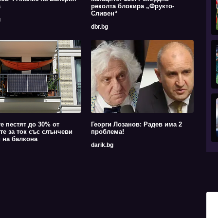
а
реколта блокира „Фрукто-
Сливен“
g
dbr.bg
е пестят до 30% от
Георги Лозанов: Радев има 2
те за ток със слънчеви
проблема!
 на балкона
darik.bg