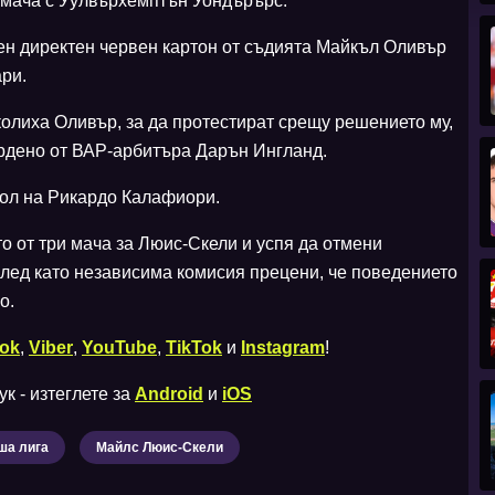
 мача с Уулвърхемптън Уондърърс.
ен директен червен картон от съдията Майкъл Оливър
ари.
колиха Оливър, за да протестират срещу решението му,
ърдено от ВАР-арбитъра Дарън Ингланд.
 гол на Рикардо Калафиори.
о от три мача за Люис-Скели и успя да отмени
 след като независима комисия прецени, че поведението
о.
ok
,
Viber
,
YouTube
,
TikTok
и
Instagram
!
к - изтеглете за
Android
и
iOS
ша лига
Майлс Люис-Скели