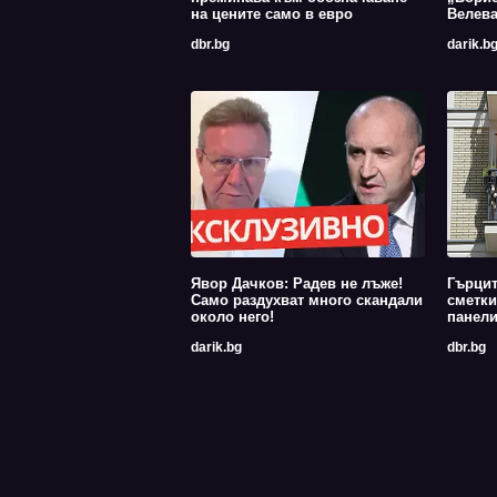
на цените само в евро
Велев
dbr.bg
darik.b
Явор Дачков: Радев не лъже!
Гърцит
Само раздухват много скандали
сметки
около него!
панели
darik.bg
dbr.bg