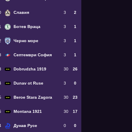
0
Славия
3
2
1
Ботев Враца
3
1
2
Черно море
3
1
3
Септември София
3
1
3
Dobrudzha 1919
30
26
4
Dunav ot Ruse
3
0
5
Beroe Stara Zagora
30
23
6
Montana 1921
30
17
4
Дунав Русе
0
0