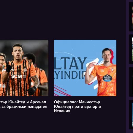
тър Юнайтед и Арсенал
Официално: Манчестър
а за бразилски нападател
Юнайтед прати вратар в
Испания