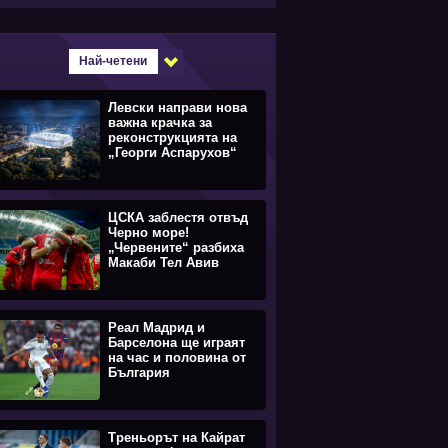
Най-четени
Левски направи нова
важна крачка за
реконструкцията на
„Георги Аспарухов“
ЦСКА заблестя отвъд
Черно море!
„Червените“ разбиха
Макаби Тел Авив
Реал Мадрид и
Барселона ще играят
на час и половина от
България
Треньорът на Кайрат