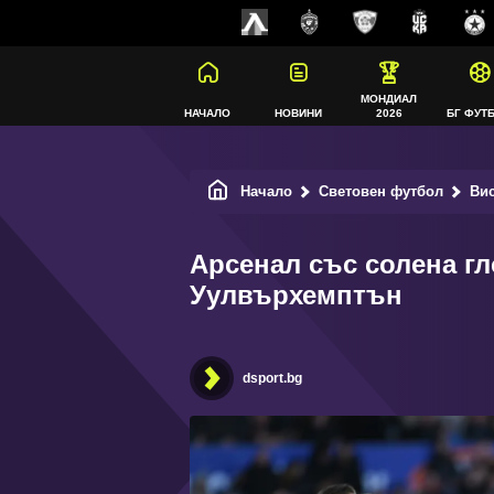
МОНДИАЛ
НАЧАЛО
НОВИНИ
2026
БГ ФУТ
Начало
Световен футбол
Ви
Арсенал със солена гл
Уулвърхемптън
dsport.bg