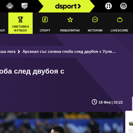
СВЕТОВЕН
БОЛ
ФУТБОЛ
СПОРТ
ЛЮБОПИТНО
ИСТОРИИ
LIVESCORE
сша лига
Арсенал със солена глоба след двубоя с Уулвърхемптън
оба след двубоя с
18 Фев | 10:22