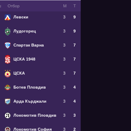
№
Oтбор
М
Т
Левски
3
9
Лудогорец
3
9
Спартак Варна
3
7
ЦСКА 1948
3
7
ЦСКА
3
7
Ботев Пловдив
3
4
Арда Кърджали
3
4
Локомотив Пловдив
3
3
Локомотив София
3
2