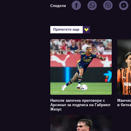
Сподели
Прочетете още
Наполи започна преговори с
Манчес
Арсенал за подписа на Габриел
в битк
Жезус