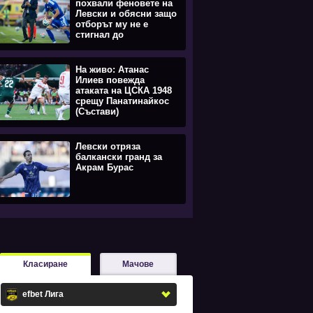
похвали феновете на
Левски и обясни защо
отборът му не е
стигнал до
равенството
На живо: Атанас
Илиев повежда
атаката на ЦСКА 1948
срещу Панатинайкос
(Състави)
Левски отряза
балкански гранд за
Акрам Бурас
Класиране
Мачове