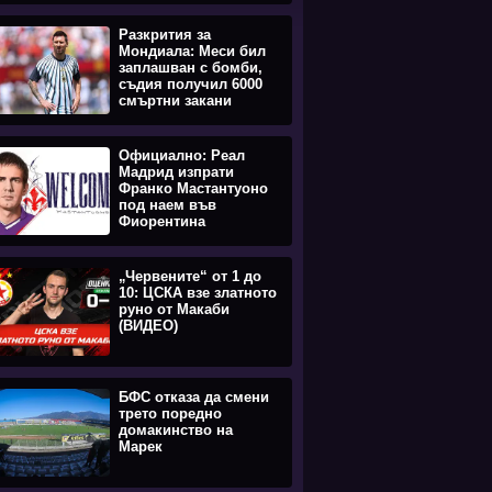
Разкрития за
Мондиала: Меси бил
заплашван с бомби,
съдия получил 6000
смъртни закани
Официално: Реал
Мадрид изпрати
Франко Мастантуоно
под наем във
Фиорентина
„Червените“ от 1 до
10: ЦСКА взе златното
руно от Макаби
(ВИДЕО)
БФС отказа да смени
трето поредно
домакинство на
Марек