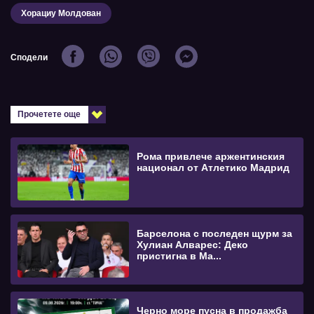
Хорациу Молдован
Сподели
Прочетете още
Рома привлече аржентинския
национал от Атлетико Мадрид
Барселона с последен щурм за
Хулиан Алварес: Деко
пристигна в Ма...
Черно море пусна в продажба