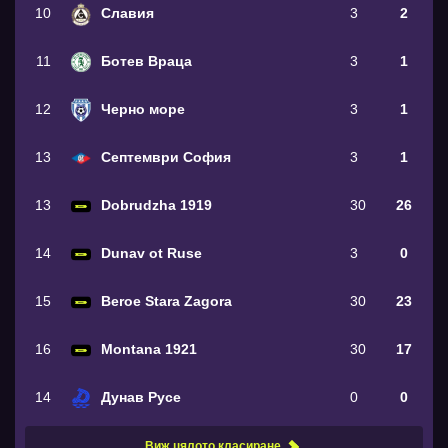
10
Славия
3
2
11
Ботев Враца
3
1
12
Черно море
3
1
13
Септември София
3
1
13
Dobrudzha 1919
30
26
14
Dunav ot Ruse
3
0
15
Beroe Stara Zagora
30
23
16
Montana 1921
30
17
14
Дунав Русе
0
0
Виж цялото класиране