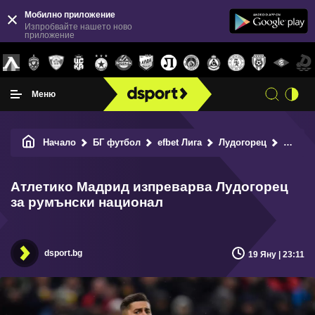
Мобилно приложение
Изпробвайте нашето ново
приложение
Меню
Начало
БГ футбол
efbet Лига
Лудогорец
Атлетико Мадрид изпреварва Лудогорец за румънски национал
Атлетико Мадрид изпреварва Лудогорец
за румънски национал
dsport.bg
19 Яну | 23:11