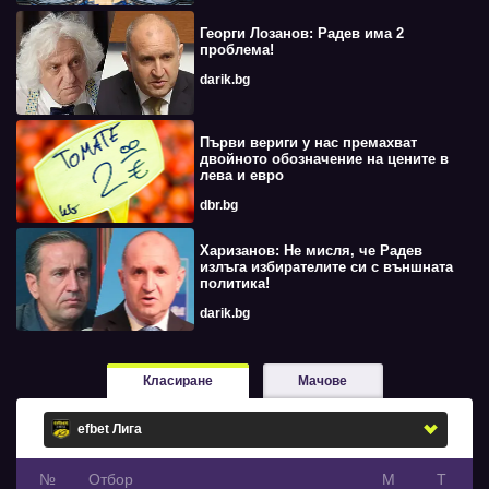
Георги Лозанов: Радев има 2
проблема!
darik.bg
Първи вериги у нас премахват
двойното обозначение на цените в
лева и евро
dbr.bg
Харизанов: Не мисля, че Радев
излъга избирателите си с външната
политика!
darik.bg
Класиране
Мачове
№
Oтбор
М
Т