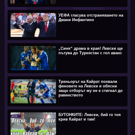
УЕФА гласува отстраняването на
Джани Инфантино
„Синя“ драма в края! Левски ще
пътува до Туркестан с гол аванс
Треньорът на Кайрат похвали
феновете на Левски и обясни
защо отборът му не е стигнал до
равенството
БУТОНКИТЕ: Левски, бий го тоя
крив Кайрат и там!