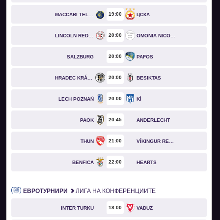
19
00
MACCABI TEL AVIV
ЦСКА
20
00
LINCOLN RED IMPS
OMONIA NICOSIA
20
00
SALZBURG
PAFOS
20
00
HRADEC KRÁLOVÉ
BESIKTAS
20
00
LECH POZNAŃ
KÍ
20
45
PAOK
ANDERLECHT
21
00
THUN
VÍKINGUR REYKJAVÍK
22
00
BENFICA
HEARTS
ЕВРОТУРНИРИ
ЛИГА НА КОНФЕРЕНЦИИТЕ
18
00
INTER TURKU
VADUZ