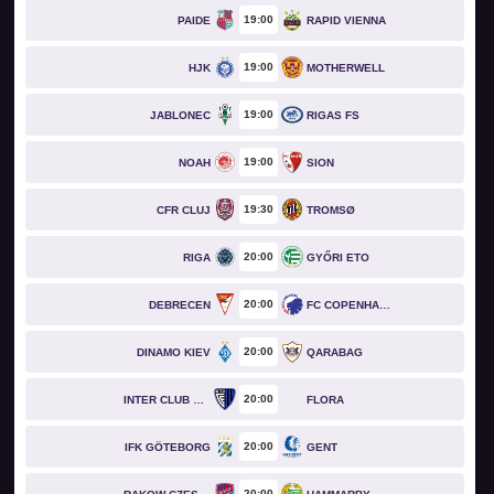
19
00
PAIDE
RAPID VIENNA
19
00
HJK
MOTHERWELL
19
00
JABLONEC
RIGAS FS
19
00
NOAH
SION
19
30
CFR CLUJ
TROMSØ
20
00
RIGA
GYŐRI ETO
20
00
DEBRECEN
FC COPENHAGEN
20
00
DINAMO KIEV
QARABAG
20
00
INTER CLUB D'ESCALDES
FLORA
20
00
IFK GÖTEBORG
GENT
20
00