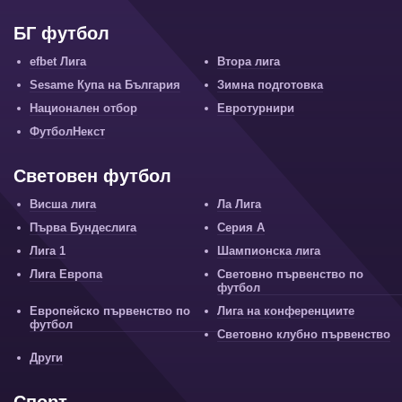
БГ футбол
efbet Лига
Втора лига
Sesame Купа на България
Зимна подготовка
Национален отбор
Евротурнири
ФутболНекст
Световен футбол
Висша лига
Ла Лига
Първа Бундеслига
Серия А
Лига 1
Шампионска лига
Лига Европа
Световно първенство по
футбол
Европейско първенство по
Лига на конференциите
футбол
Световно клубно първенство
Други
Спорт