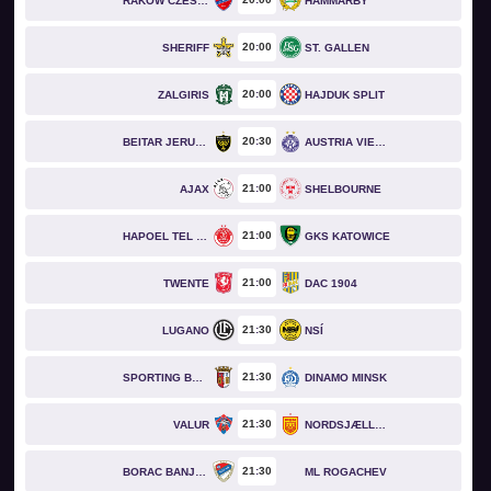
RAKOW CZESTOCHOWA
HAMMARBY
20
00
SHERIFF
ST. GALLEN
20
00
ZALGIRIS
HAJDUK SPLIT
20
30
BEITAR JERUSALEM
AUSTRIA VIENNA
21
00
AJAX
SHELBOURNE
21
00
HAPOEL TEL AVIV
GKS KATOWICE
21
00
TWENTE
DAC 1904
21
30
LUGANO
NSÍ
21
30
SPORTING BRAGA
DINAMO MINSK
21
30
VALUR
NORDSJÆLLAND
21
30
BORAC BANJA LUKA
ML ROGACHEV