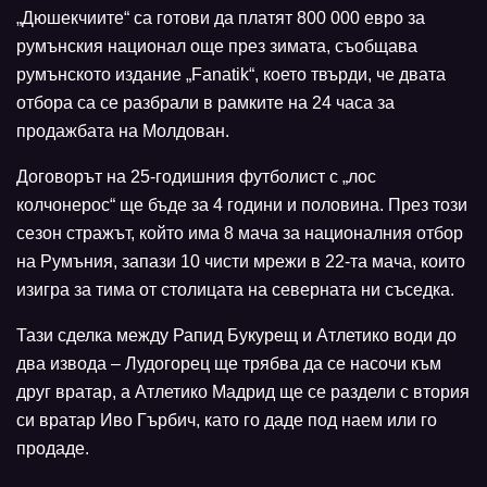
„Дюшекчиите“ са готови да платят 800 000 евро за
румънския национал още през зимата, съобщава
румънското издание „Fanatik“, което твърди, че двата
отбора са се разбрали в рамките на 24 часа за
продажбата на Молдован.
Договорът на 25-годишния футболист с „лос
колчонерос“ ще бъде за 4 години и половина. През този
сезон стражът, който има 8 мача за националния отбор
на Румъния, запази 10 чисти мрежи в 22-та мача, които
изигра за тима от столицата на северната ни съседка.
Тази сделка между Рапид Букурещ и Атлетико води до
два извода – Лудогорец ще трябва да се насочи към
друг вратар, а Атлетико Мадрид ще се раздели с втория
си вратар Иво Гърбич, като го даде под наем или го
продаде.