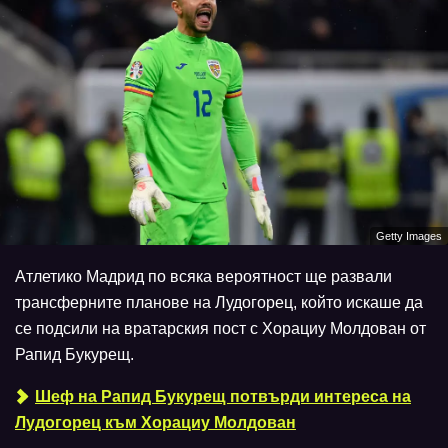
Getty Images
Атлетико Мадрид по всяка вероятност ще развали
трансферните планове на Лудогорец, който искаше да
се подсили на вратарския пост с Хорациу Молдован от
Рапид Букурещ.
Шеф на Рапид Букурещ потвърди интереса на
Лудогорец към Хорациу Молдован