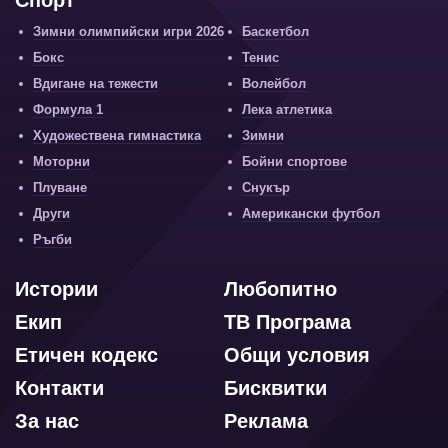
Зимни олимпийски игри 2026
Баскетбол
Бокс
Тенис
Вдигане на тежести
Волейбол
Формула 1
Лека атлетика
Художествена гимнастика
Зимни
Моторни
Бойни спортове
Плуване
Снукър
Други
Американски футбол
Ръгби
Истории
Любопитно
Екип
ТВ Програма
Етичен кодекс
Общи условия
Контакти
Бисквитки
За нас
Реклама