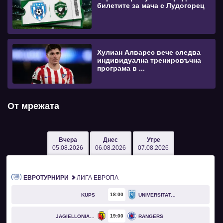
билетите за мача с Лудогорец
Хулиан Алварес вече следва
индивидуална тренировъчна
програма в ...
От мрежата
Вчера
Днес
Утре
05.08.2026
06.08.2026
07.08.2026
ЕВРОТУРНИРИ
ЛИГА ЕВРОПА
18
00
KUPS
UNIVERSITATEA CRAIOVA
19
00
JAGIELLONIA BIAŁYSTOK
RANGERS