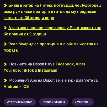
Бивш вратар на Литекс потвърди, че Лудогорец
иска румънски вратар и е готов да му предложи
заплата от 30 хиляди евро
Атлетико направи серия срещу Реал, каквато не
бе правил от 9 години
Реал Мадрид се превърна в любима жертва на
Мората
Новините на Dsport и във
Facebook
,
Viber
,
YouTube
,
TikTok
и
Instagram
!
Мобилният Аpp на Dsport вече е тук - изтеглете за
Android
и
iOS
Атлетико Мадрид
Рапид Букурещ
Лудогорец