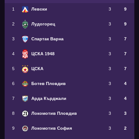
1
Левски
3
9
2
Лудогорец
3
9
3
Спартак Варна
3
7
4
ЦСКА 1948
3
7
5
ЦСКА
3
7
6
Ботев Пловдив
3
4
7
Арда Кърджали
3
4
8
Локомотив Пловдив
3
3
9
Локомотив София
3
2