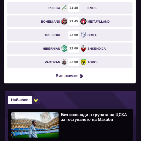
21
45
RIJEKA
ILVES
21
45
BOHEMIANS
MIDTJYLLAND
22
00
TRE FIORI
DRITA
22
00
HIBERNIAN
SHKENDIJA
22
00
PARTIZAN
TOBOL
Виж всички
Най-нови
Без изненади в групата на ЦСКА
за гостуването на Макаби