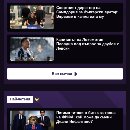
Спортният директор на
Сампдория за български вратар:
Вярваме в качествата му
Капитанът на Локомотив
Пловдив под въпрос за двубоя с
Левски
Виж всички
Най-четени
Петима титани в битка за трона
на ФИФА: кой може да смени
Джани Инфантино?