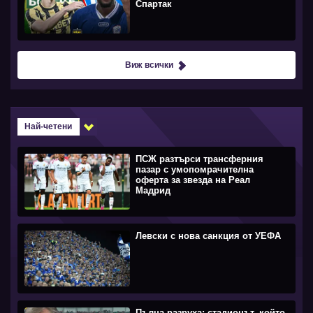
Спартак
Виж всички
Най-четени
ПСЖ разтърси трансферния
пазар с умопомрачителна
оферта за звезда на Реал
Мадрид
Левски с нова санкция от УЕФА
Пълна разруха: стадионът, който