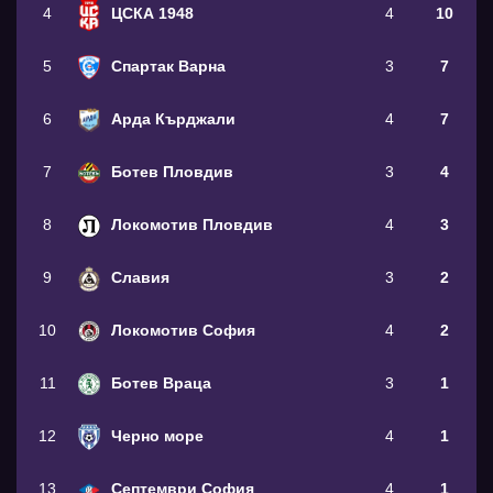
4
ЦСКА 1948
4
10
5
Спартак Варна
3
7
6
Арда Кърджали
4
7
7
Ботев Пловдив
3
4
8
Локомотив Пловдив
4
3
9
Славия
3
2
10
Локомотив София
4
2
11
Ботев Враца
3
1
12
Черно море
4
1
13
Септември София
4
1