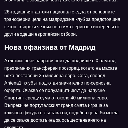
26-годишният датски национал е една от основните
трансферни цели на мадридския клуб за предстоящия
сезон, въпреки че към него има сериозен интерес и от
други водещи европейски отбори.
Нова офанзива от Мадрид
Атлетико вече направи опит да подпише с Хюлманд
през зимния трансферен прозорец, когато на масата
бяха поставени 25 милиона евро. Сега, според
Antena1, клубът подготвя значително по-сериозна
оферта. Очаква се полузащитникът да напусне
Спортинг срещу сума от около 40 милиона евро.
Въпреки че португалският гранд смята играча за
ключова фигура в състава си, подобна цена би могла
да се окаже достатъчна за осъществяването на
сделката.