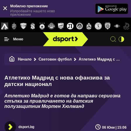
Мобилно приложение
Изпробвайте нашето ново
приложение
Меню
Начало
Световен футбол
Атлетико Мадрид с нова офанзива за датски национал
Атлетико Мадрид с нова офанзива за
датски национал
Атлетико Мадрид е готов да направи сериозна
стъпка за привличането на датския
полузащитник Мортен Хюлманд
dsport.bg
06 Юни | 15:06