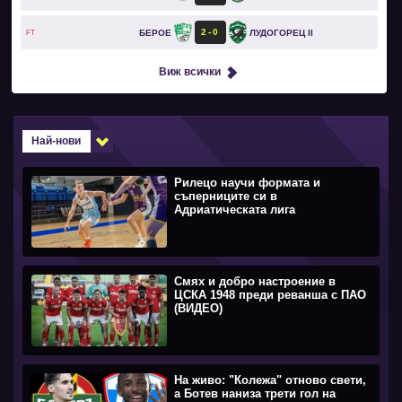
2
0
БЕРОЕ
ЛУДОГОРЕЦ II
FT
Виж всички
Най-нови
Рилецо научи формата и
съперниците си в
Адриатическата лига
Смях и добро настроение в
ЦСКА 1948 преди реванша с ПАО
(ВИДЕО)
На живо: "Колежа" отново свети,
а Ботев наниза трети гол на