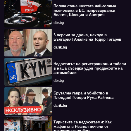
Полша стана шестата най-голяма
икономика в ЕС, изпреварвайки
Белгия, Швеция и Австрия
dbr.bg
3 версии за дрона, нахлул в
България! Анализ на Тодор Тагарев
darik.bg
Недостигът на регистрационни табели
в наша съседка удря продажбите на
автомобили
dbr.bg
Брутална гавра и убийство в
Пловдив! Говори Ружа Райчева
darik.bg
Туристите са недосегаеми: Как
мафията в Неапол печели от
туристическия бум