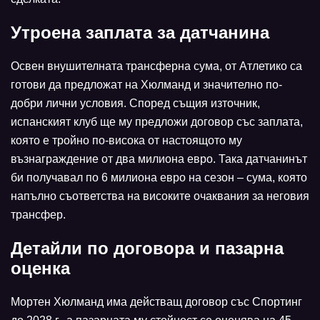
Утроена заплата за датчанина
Освен внушителната трансферна сума, от Атлетико са
готови да предложат на Хюлманд и значително по-
добри лични условия. Според същия източник,
испанският клуб ще му предложи договор със заплата,
която е тройно по-висока от настоящото му
възнаграждение от два милиона евро. Така датчанинът
би получавал по 6 милиона евро на сезон – сума, която
напълно съответства на високите очаквания за неговия
трансфер.
Детайли по договора и пазарна
оценка
Мортен Хюлманд има действащ договор със Спортинг