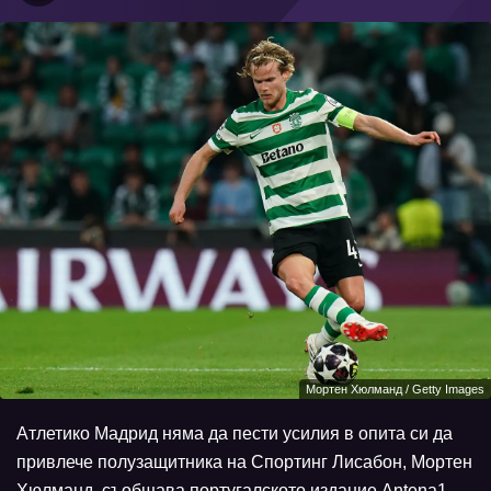
Мортен Хюлманд / Getty Images
Атлетико Мадрид няма да пести усилия в опита си да
привлече полузащитника на Спортинг Лисабон, Мортен
Хюлманд, съобщава португалското издание Antena1.