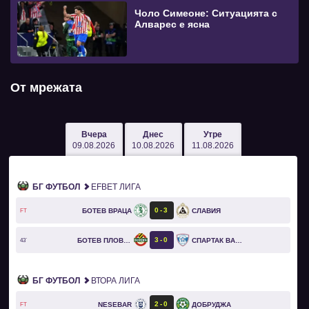
Чоло Симеоне: Ситуацията с
Алварес е ясна
От мрежата
Вчера
Днес
Утре
09.08.2026
10.08.2026
11.08.2026
БГ ФУТБОЛ
EFBET ЛИГА
0
3
БОТЕВ ВРАЦА
СЛАВИЯ
FT
3
0
БОТЕВ ПЛОВДИВ
СПАРТАК ВАРНА
43`
БГ ФУТБОЛ
ВТОРА ЛИГА
2
0
NESEBAR
ДОБРУДЖА
FT