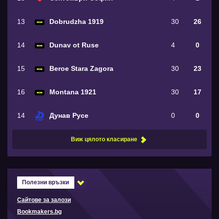
13
Dobrudzha 1919
30
26
14
Dunav ot Ruse
4
0
15
Beroe Stara Zagora
30
23
16
Montana 1921
30
17
14
Дунав Русе
0
0
Виж цялото класиране
Полезни връзки
Сайтове за залози
Bookmakers.bg