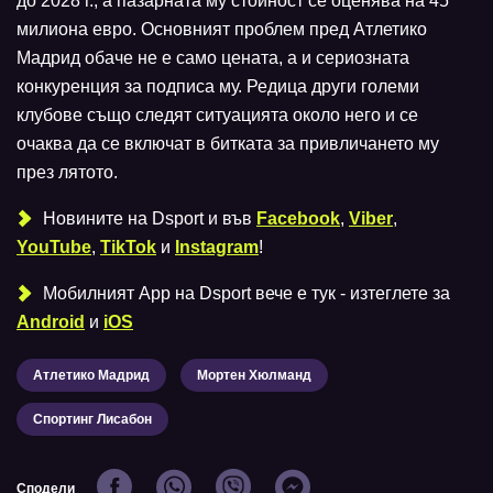
до 2028 г., а пазарната му стойност се оценява на 45
милиона евро. Основният проблем пред Атлетико
Мадрид обаче не е само цената, а и сериозната
конкуренция за подписа му. Редица други големи
клубове също следят ситуацията около него и се
очаква да се включат в битката за привличането му
през лятото.
Новините на Dsport и във
Facebook
,
Viber
,
YouTube
,
TikTok
и
Instagram
!
Мобилният Аpp на Dsport вече е тук - изтеглете за
Android
и
iOS
Атлетико Мадрид
Мортен Хюлманд
Спортинг Лисабон
Сподели