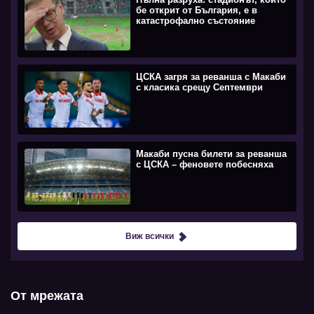
бе открит от България, е в
катастрофално състояние
ЦСКА загря за реванша с Макаби
с класика срещу Септември
Макаби пусна билети за реванша
с ЦСКА – феновете побесняха
Виж всички
От мрежата