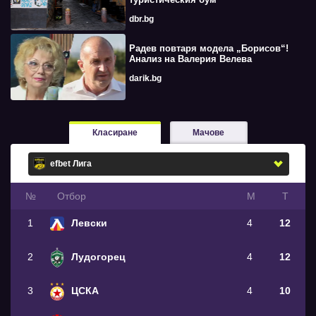
dbr.bg
Радев повтаря модела „Борисов“!
Анализ на Валерия Велева
darik.bg
Класиране
Мачове
№
Oтбор
М
Т
1
Левски
4
12
2
Лудогорец
4
12
3
ЦСКА
4
10