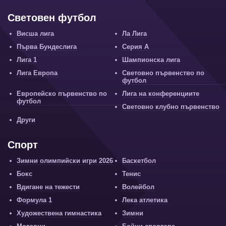
Световен футбол
Висша лига
Ла Лига
Първа Бундеслига
Серия А
Лига 1
Шампионска лига
Лига Европа
Световно първенство по
футбол
Европейско първенство по
Лига на конференциите
футбол
Световно клубно първенство
Други
Спорт
Зимни олимпийски игри 2026
Баскетбол
Бокс
Тенис
Вдигане на тежести
Волейбол
Формула 1
Лека атлетика
Художествена гимнастика
Зимни