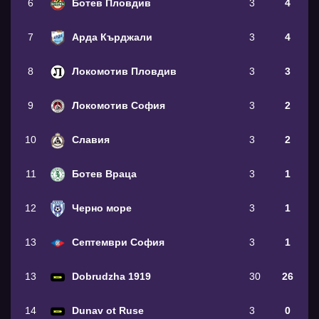
6
Ботев Пловдив
3
4
7
Арда Кърджали
3
4
8
Локомотив Пловдив
3
3
9
Локомотив София
3
2
10
Славия
3
2
11
Ботев Враца
3
1
12
Черно море
3
1
13
Септември София
3
1
13
Dobrudzha 1919
30
26
14
Dunav ot Ruse
3
0