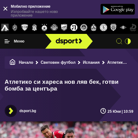
Мобилно приложение
Изпробвайте нашето ново
приложение
Меню
Начало
Световен футбол
Испания
Атлетико си хареса нов ляв бек, готви бомба за центъра
Атлетико си хареса нов ляв бек, готви
бомба за центъра
dsport.bg
25 Юни | 10:59