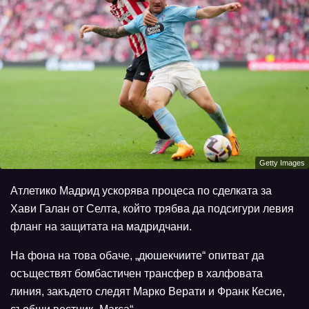
Getty Images
Атлетико Мадрид ускорява процеса по сделката за
Хави Галан от Селта, който трябва да подсигури левия
фланг на защитата на мадридчани.
На фона на това обаче, „дюшекчиите“ опитват да
осъществят бомбастичен трансфер в халфовата
линия, закъдето следят Марко Верати и Франк Кесие,