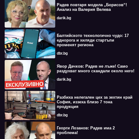
Радев повтаря модела „Борисов“!
Анализ на Валерия Велева
darik.bg
Балтийското технологично чудо: 17
еднорога и хиляди стартъпи
променят региона
dbr.bg
Явор Дачков: Радев не лъже! Само
раздухват много скандали около него!
darik.bg
Разбиха нелегален цех за зехтин край
София, иззеха близо 7 тона
продукция
dbr.bg
Георги Лозанов: Радев има 2
проблема!