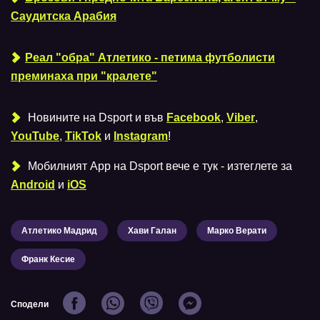
Саудитска Арабия
Реал "обра" Атлетико - петима футболисти
преминаха при "кралете"
Новините на Dsport и във
Facebook
,
Viber
,
YouTube
,
TikTok
и
Instagram
!
Мобилният Аpp на Dsport вече е тук - изтеглете за
Android
и
iOS
Атлетико Мадрид
Хави Галан
Марко Верати
Франк Кесие
Сподели