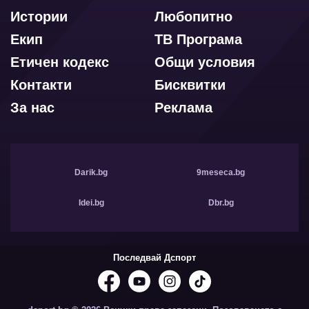
Истории
Любопитно
Екип
ТВ Програма
Етичен кодекс
Общи условия
Контакти
Бисквитки
За нас
Реклама
Darik.bg
9meseca.bg
Idei.bg
Dbr.bg
Последвай Дспорт