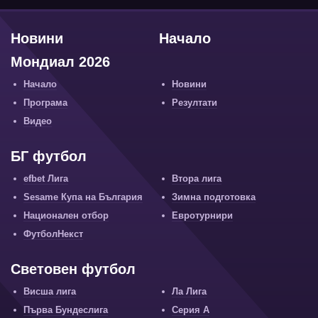
Новини
Начало
Мондиал 2026
Начало
Новини
Програма
Резултати
Видео
БГ футбол
efbet Лига
Втора лига
Sesame Купа на България
Зимна подготовка
Национален отбор
Евротурнири
ФутболНекст
Световен футбол
Висша лига
Ла Лига
Първа Бундеслига
Серия А