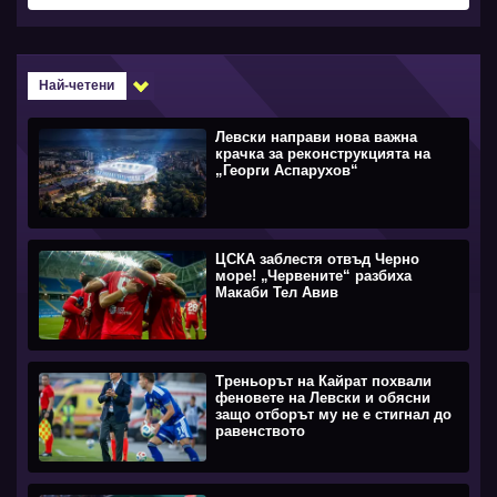
Най-четени
Левски направи нова важна
крачка за реконструкцията на
„Георги Аспарухов“
ЦСКА заблестя отвъд Черно
море! „Червените“ разбиха
Макаби Тел Авив
Треньорът на Кайрат похвали
феновете на Левски и обясни
защо отборът му не е стигнал до
равенството