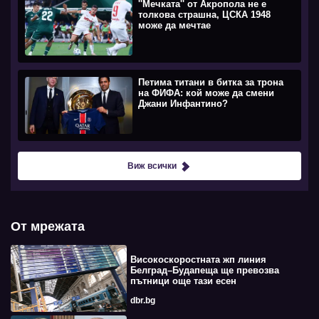
''Мечката'' от Акропола не е
толкова страшна, ЦСКА 1948
може да мечтае
Петима титани в битка за трона
на ФИФА: кой може да смени
Джани Инфантино?
Виж всички
От мрежата
Високоскоростната жп линия
Белград–Будапеща ще превозва
пътници още тази есен
dbr.bg