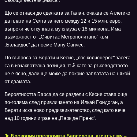
съобщи вестник „Marca“.
Що се отнася до сделката за Галан, очаква се Атлетико
да плати на Селта за него между 12 и 15 млн. евро,
въпреки че откупната му клауза е 18 милиона. Има
възможност от „Сивитас Метрополитано“ към
„Балаидос“ да поеме Ману Санчес.
По въпроса за Верати и Кесие, „лос колчонерос“ засега
са в изчаквателна позиция, тъй като за ръководството
не е ясно, дали ще може да покрие заплатата на някой
от двамата.
Вероятността Барса да се раздели с Кесие става още
по-голяма след привличането на Илкай Гюндоган, а
Верати иска ново предизвикателство, след като вече
над 10 години играе на „Парк де Пренс“.
Брозович предпочита Барселона, агентът му –