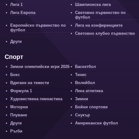
Лига 1
Шампионска лига
Лига Европа
Световно първенство по
футбол
Европейско първенство по
Лига на конференциите
футбол
Световно клубно първенство
Други
Спорт
Зимни олимпийски игри 2026
Баскетбол
Бокс
Тенис
Вдигане на тежести
Волейбол
Формула 1
Лека атлетика
Художествена гимнастика
Зимни
Моторни
Бойни спортове
Плуване
Снукър
Други
Американски футбол
Ръгби