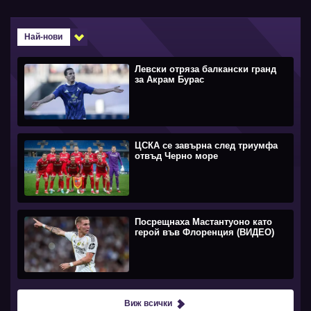
Най-нови
Левски отряза балкански гранд
за Акрам Бурас
ЦСКА се завърна след триумфа
отвъд Черно море
Посрещнаха Мастантуоно като
герой във Флоренция (ВИДЕО)
Виж всички