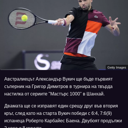
Getty Images
Австралиецът Александър Вукич ще бъде първият
съперник на Григор Димитров в турнира на твърда
настилка от сериите "Мастърс 1000" в Шанхай.
Двамата ще се изправят един срещу друг във втория
кръг, след като на старта Вукич победи с 6:4, 7:6(9)
испанеца Роберто Карбайес Баена. Двубоят продължи