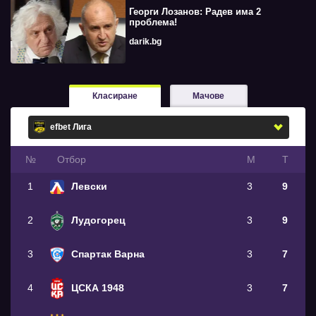
Георги Лозанов: Радев има 2
проблема!
darik.bg
Класиране
Мачове
№
Oтбор
М
Т
1
Левски
3
9
2
Лудогорец
3
9
3
Спартак Варна
3
7
4
ЦСКА 1948
3
7