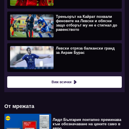
Треньорът на Кайрат похвали
феновете на Левски и обясни
защо отборът му не е стигнал до
равенството
Левски отряза балкански гранд
за Акрам Бурас
Виж всички
От мрежата
Лидл България поетапно преминава
към обозначаване на цените само в
евро