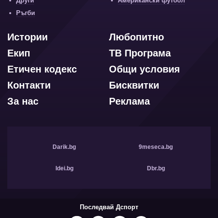
Други
Американски футбол
Ръгби
Истории
Любопитно
Екип
ТВ Програма
Етичен кодекс
Общи условия
Контакти
Бисквитки
За нас
Реклама
Darik.bg
9meseca.bg
Idei.bg
Dbr.bg
Последвай Дспорт