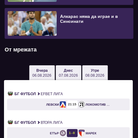
Алкарас няма да играе и в
Синсинати
От мрежата
Вчера
Днес
Утре
06.08.2026
07.08.2026
08.08.2026
БГ ФУТБОЛ
EFBET ЛИГА
21
15
ЛЕВСКИ
ЛОКОМОТИВ ПЛОВДИВ
БГ ФУТБОЛ
ВТОРА ЛИГА
1
0
ЕТЪР
МАРЕК