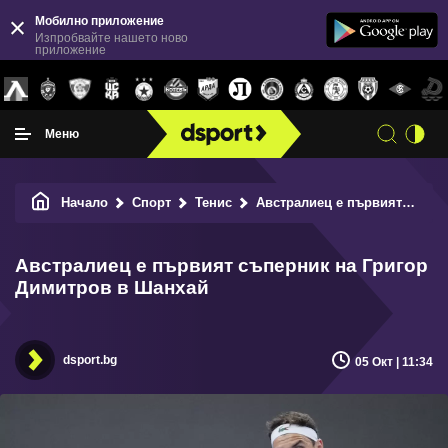
Мобилно приложение
Изпробвайте нашето ново
приложение
Меню
Начало
Спорт
Тенис
Австралиец е първият съперник на Григор Димитров в Шанхай
Австралиец е първият съперник на Григор
Димитров в Шанхай
dsport.bg
05 Окт | 11:34