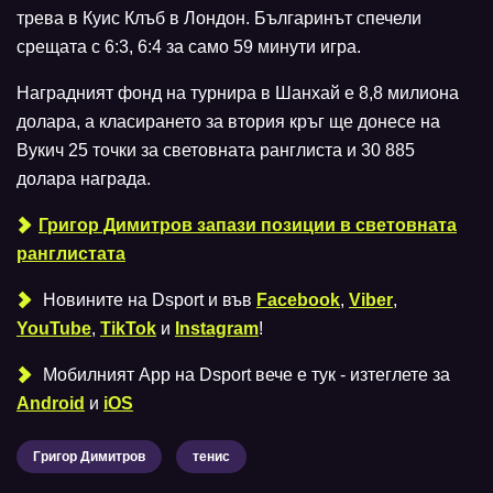
трева в Куис Клъб в Лондон. Българинът спечели
срещата с 6:3, 6:4 за само 59 минути игра.
Наградният фонд на турнира в Шанхай е 8,8 милиона
долара, а класирането за втория кръг ще донесе на
Вукич 25 точки за световната ранглиста и 30 885
долара награда.
Григор Димитров запази позиции в световната
ранглистата
Новините на Dsport и във
Facebook
,
Viber
,
YouTube
,
TikTok
и
Instagram
!
Мобилният Аpp на Dsport вече е тук - изтеглете за
Android
и
iOS
Григор Димитров
тенис