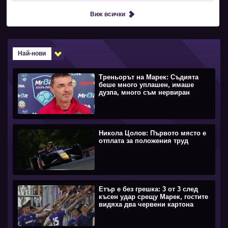
Виж всички
Най-нови
Треньорът на Марек: Съдията
беше много уплашен, имаше
дузпа, много съм нервиран
Никола Цолов: Първото място е
отплата за положения труд
Етър е без грешка: 3 от 3 след
късен удар срещу Марек, гостите
видяха два червени картона