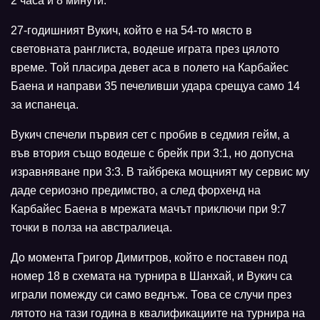
2 часа и 8 минути.
27-годишният Вукич, който е на 54-то място в
световната ранглиста, водеше играта през цялото
време. Той пласира девет аса в полето на Карбайес
Баена и направи 35 печеливши удара срещуа само 14
за испанеца.
Вукич спечели първия сет с пробив в седмия гейм, а
във втория също водеше с брейк при 3:1, но допусна
изравняване при 3:3. В тайбрека мощният му сервис му
даде сериозно предимство, а след форхенд на
Карбайес Баена в мрежата мачът приключи при 9:7
точки в полза на австралиеца.
До момента Григор Димитров, който е поставен под
номер 18 в схемата на турнира в Шанхай, и Вукич са
играли помежду си само веднъж. Това се случи през
лятото на тази година в квалификациите на турнира на