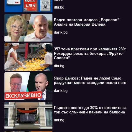
dbr.bg
Радев повтаря модела „Борисов“!
Анализ на Валерия Велева
darik.bg
357 тона праскови при капацитет 230:
Рекордна реколта блокира „Фрукто-
Сливен“
dbr.bg
Явор Дачков: Радев не лъже! Само
раздухват много скандали около него!
darik.bg
Гърците пестят до 30% от сметките за
ток със слънчеви панели на балкона
dbr.bg