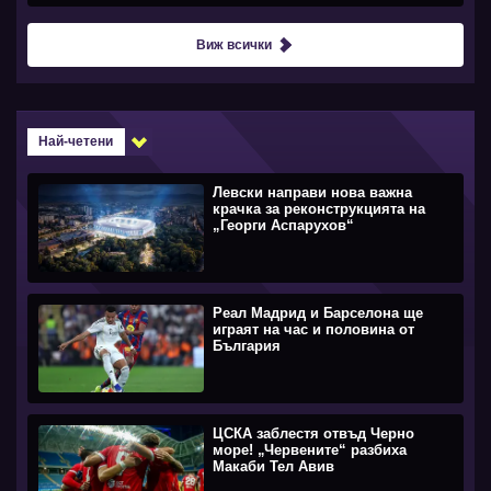
Виж всички
Най-четени
Левски направи нова важна
крачка за реконструкцията на
„Георги Аспарухов“
Реал Мадрид и Барселона ще
играят на час и половина от
България
ЦСКА заблестя отвъд Черно
море! „Червените“ разбиха
Макаби Тел Авив