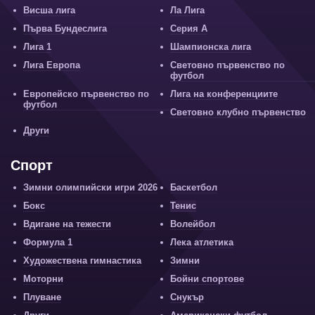
Висша лига
Ла Лига
Първа Бундеслига
Серия А
Лига 1
Шампионска лига
Лига Европа
Световно първенство по
футбол
Европейско първенство по
Лига на конференциите
футбол
Световно клубно първенство
Други
Спорт
Зимни олимпийски игри 2026
Баскетбол
Бокс
Тенис
Вдигане на тежести
Волейбол
Формула 1
Лека атлетика
Художествена гимнастика
Зимни
Моторни
Бойни спортове
Плуване
Снукър