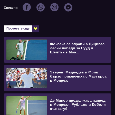
Сподели
Прочетете още
Фонсека се справи с Циципас,
лесни победи за Рууд и
Шелтън в Мон...
Зверев, Медведев и Фриц
бързо приключиха с Мастърса
в Монреал
Де Минор продължава напред
в Монреал, Рубльов и Коболи
със загуб...