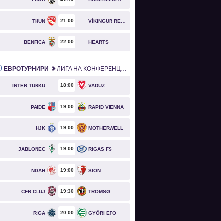
21
00
THUN
VÍKINGUR REYKJAVÍK
22
00
BENFICA
HEARTS
ЕВРОТУРНИРИ
ЛИГА НА КОНФЕРЕНЦИИТЕ
18
00
INTER TURKU
VADUZ
19
00
PAIDE
RAPID VIENNA
19
00
HJK
MOTHERWELL
19
00
JABLONEC
RIGAS FS
19
00
NOAH
SION
19
30
CFR CLUJ
TROMSØ
20
00
RIGA
GYŐRI ETO