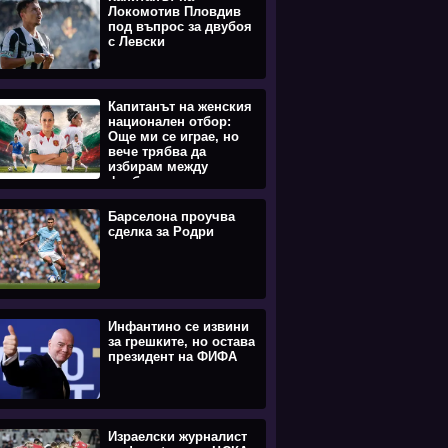
Локомотив Пловдив
под въпрос за двубоя
с Левски
Капитанът на женския
национален отбор:
Още ми се играе, но
вече трябва да
избирам между
футбола и
семейството (ВИДЕО)
Барселона проучва
сделка за Родри
Инфантино се извини
за грешките, но остава
президент на ФИФА
Израелски журналист