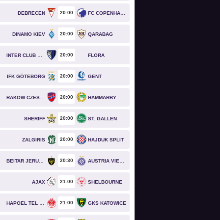
20
00
DEBRECEN
FC COPENHAGEN
20
00
DINAMO KIEV
QARABAG
20
00
INTER CLUB D'ESCALDES
FLORA
20
00
IFK GÖTEBORG
GENT
20
00
RAKOW CZESTOCHOWA
HAMMARBY
20
00
SHERIFF
ST. GALLEN
20
00
ZALGIRIS
HAJDUK SPLIT
20
30
BEITAR JERUSALEM
AUSTRIA VIENNA
21
00
AJAX
SHELBOURNE
21
00
HAPOEL TEL AVIV
GKS KATOWICE