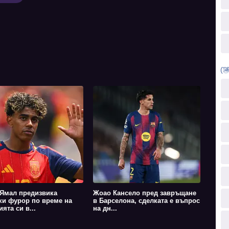
Ямал предизвика
Жоао Кансело пред завръщане
ки фурор по време на
в Барселона, сделката е въпрос
ята си в...
на дн...