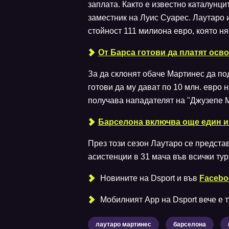
заплата. Както е известно каталунци
заместник на Луис Суарес. Лаутаро и
стойност 111 милиона евро, която ня
От Барса готови да платят осв
За да склонят обаче Мартинес да п
готови да му дават по 10 млн. евро 
получава нападателят на "Джузепе 
Барселона включва още един иг
През този сезон Лаутаро се представ
асистенции в 31 мача във всички ту
Новините на Dsport и във
Facebo
Мобилният Аpp на Dsport вече е ту
лаутаро мартинес
барселона