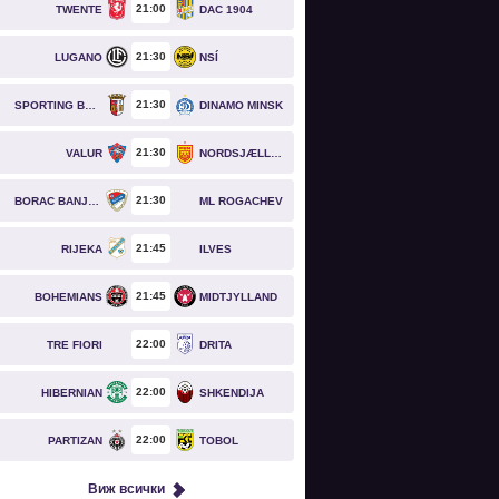
21
00
TWENTE
DAC 1904
21
30
LUGANO
NSÍ
21
30
SPORTING BRAGA
DINAMO MINSK
21
30
VALUR
NORDSJÆLLAND
21
30
BORAC BANJA LUKA
ML ROGACHEV
21
45
RIJEKA
ILVES
21
45
BOHEMIANS
MIDTJYLLAND
22
00
TRE FIORI
DRITA
22
00
HIBERNIAN
SHKENDIJA
22
00
PARTIZAN
TOBOL
Виж всички