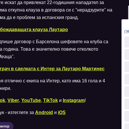
те искат да привлекат 22-годишния нападател за
ма откупна клауза в договора си с "нерадзурите" на
ма да е проблем за испанския гранд.
обождаващата клауза Лаутаро
одпише договор с Барселона шефовете на клуба са
на година. Това е значително повече отколкото
Меаца".
рач в сделката с Интер за Лаутаро Мартинес
я отлично с екипа на Интер, като има 16 гола и 4
рнири.
ok
,
Viber
,
YouTube
,
TikTok
и
Instagram
!
к - изтеглете за
Android
и
iOS
интер