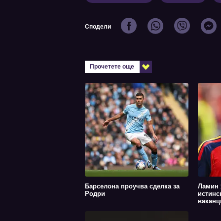
Сподели
Прочетете още
Барселона проучва сделка за
Ламин 
Родри
истинс
ваканци