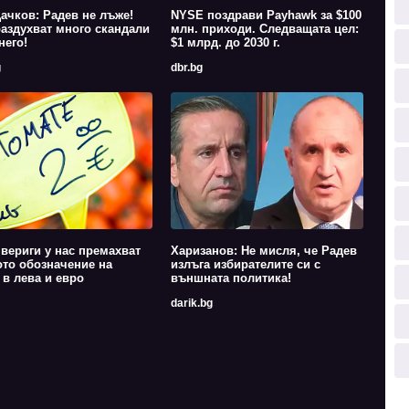
ачков: Радев не лъже!
NYSE поздрави Payhawk за $100
аздухват много скандали
млн. приходи. Следващата цел:
него!
$1 млрд. до 2030 г.
g
dbr.bg
вериги у нас премахват
Харизанов: Не мисля, че Радев
то обозначение на
излъга избирателите си с
 в лева и евро
външната политика!
darik.bg