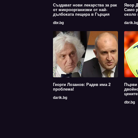
Създават нови лекарства за рак
Явор Д
от микроорганизми от най-
Само р
дълбоката пещера в Гърция
около 
dbr.bg
darik.b
Георги Лозанов: Радев има 2
Първи 
проблема!
двойно
цените
darik.bg
dbr.bg