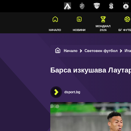
МОНДИАЛ
НАЧАЛО
НОВИНИ
2026
БГ ФУТ
Начало
Световен футбол
Ит
Барса изкушава Лаутар
dsport.bg