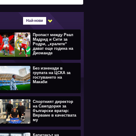
Най-нови
Пропаст между Реал
Мадрид и Сити за
Родри, „кралете“
дават още година на
Диоманде
Без изненади в
групата на ЦСКА за
гостуването на
Макаби
Спортният директор
на Сампдория за
български вратар:
Вярваме в качествата
му
Капитанът на