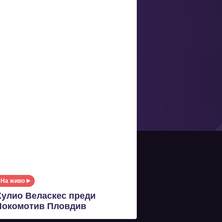
На живо
Хулио Веласкес преди
Локомотив Пловдив