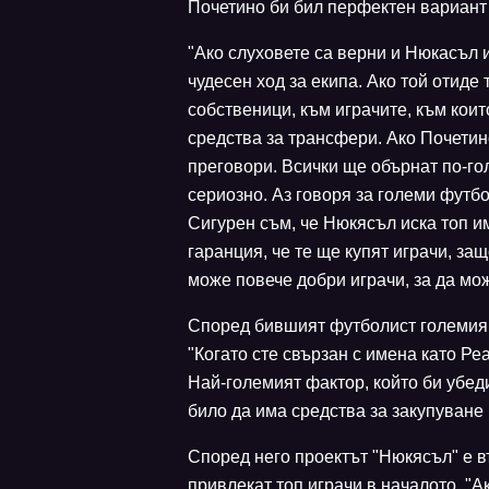
Почетино би бил перфектен вариант 
"Ако слуховете са верни и Нюкасъл 
чудесен ход за екипа. Ако той отиде 
собственици, към играчите, към коит
средства за трансфери. Ако Почетин
преговори. Всички ще обърнат по-г
сериозно. Аз говоря за големи футбо
Сигурен съм, че Нюкясъл иска топ и
гаранция, че те ще купят играчи, за
може повече добри играчи, за да мож
Според бившият футболист големия 
"Когато сте свързан с имена като Р
Най-големият фактор, който би убед
било да има средства за закупуване 
Според него проектът "Нюкясъл" е в
привлекат топ играчи в началото. "А