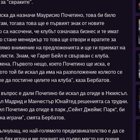
за "свраките".
иска да назначи Маурисио Почетино, това би било
там, тогава това ще е първият знак от новите
о са насочени, че клубът означава бизнес и те имат
о стане мениджър то това ще отвори и вратите за
олямо внимение на предложенията и ще ги приемат на
листи. Знам, че Гарет Бейл е свързван с клуба.
мена. Първото нещо, което Почетино ще иска, е
щото той би искал да има на разположение колкото се
е да постигне целите на клуба", каза Бербатов.
въпрос е дали Почетино би искал да отиде в Нюкясъл.
еал Мадрид и Манчестър Юнайтед решенията са трудни.
ил Почетино да отиде в парк „Сейнт Джеймс Парк“, би
на играчи", смята Бербатов.
ълнуващ, но най-голямото предизвикателство е да се
ко бях играч и ме поканят на първо място ще оценя