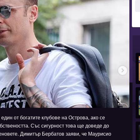
един от богатите клубове на Острова, ако се
бствеността. Със сигурност това ще доведе до
еновете. Димитър Бербатов заяви, че Маурисио