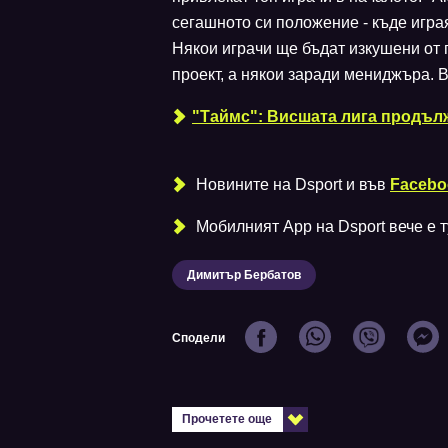
сегашното си положение - къде играя
Някои играчи ще бъдат изкушени от п
проект, а някои заради мениджъра. 
"Таймс": Висшата лига продъл
Новините на Dsport и във
Facebo
Мобилният Аpp на Dsport вече е ту
Димитър Бербатов
Сподели
Прочетете още