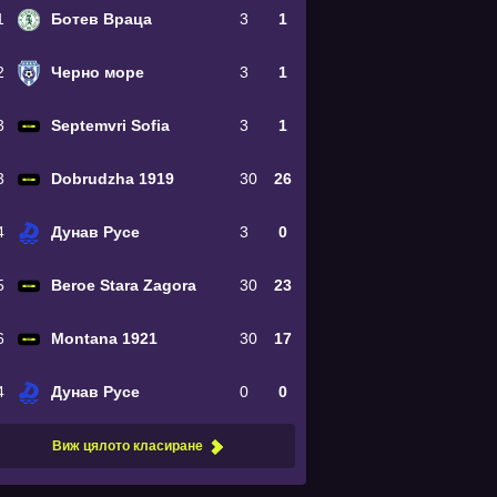
1
Ботев Враца
3
1
2
Черно море
3
1
3
Septemvri Sofia
3
1
3
Dobrudzha 1919
30
26
4
Дунав Русе
3
0
5
Beroe Stara Zagora
30
23
6
Montana 1921
30
17
4
Дунав Русе
0
0
Виж цялото класиране