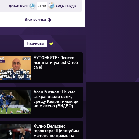
21
15
ДУНАВ РУСЕ
АРДА КЪРДЖАЛИ
Виж всички
Най-нови
БУТОНКИТЕ: Левски,
лек път и успех! С теб
сме!
Асен Митков: Не сме
съхранявали сили,
срещу Кайрат няма да
ни е лесно (ВИДЕО)
Хулио Веласкес
гарантира: Ще загубим
мачове по време на