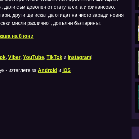
, дали съм доволен от статута си, а и финансово.
ари, други ще искат да отидат на чисто заради новия
Всеки мисли различно", допълни българинът.
жава на 8 юни
ok
,
Viber
,
YouTube
,
TikTok
и
Instagram
!
к - изтеглете за
Android
и
iOS