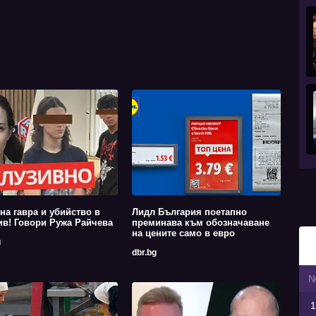
на гавра и убийство в
Лидл България поетапно
в! Говори Ружа Райчева
преминава към обозначаване
на цените само в евро
g
dbr.bg
1