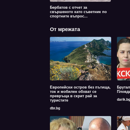
Бербатов с отчет за
свършеното като съветник по
спортните въпрос...
От мрежата
Европейски остров без пътища,
Брутал
ток и мобилен обхват се
Пловди
превръща в скрит рай за
darik.b
туристите
dbr.bg