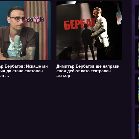
р Бербатов: Искаше ми
Димитър Бербатов ще направи
лия да стане световен
своя дебют като театрален
н ...
актьор