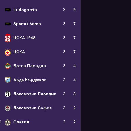
Ludogorets
3
9
Spartak Varna
3
7
ЦСКА 1948
3
7
ЦСКА
3
7
Ботев Пловдив
3
4
Арда Кърджали
3
4
Локомотив Пловдив
3
3
Локомотив София
3
2
0
Славия
3
2