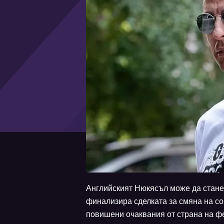
Английският Нюкясъл може да стане 
финализира сделката за смяна на со
повишени очаквания от страна на ф