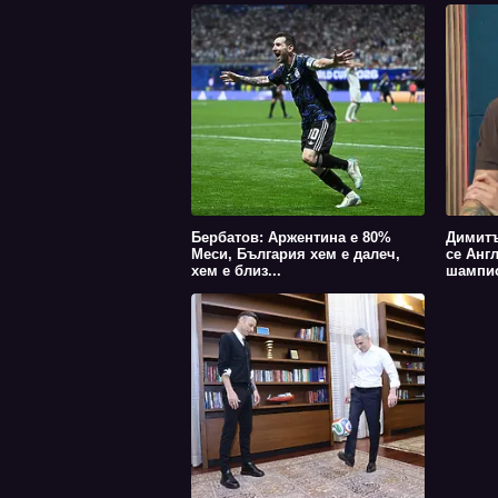
Бербатов: Аржентина е 80%
Димитъ
Меси, България хем е далеч,
се Анг
хем е близ...
шампио