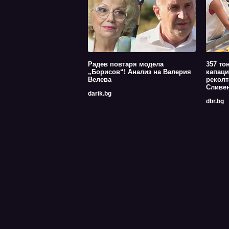
Радев повтаря модела
357 то
„Борисов“! Анализ на Валерия
капаци
Велева
реколт
Сливе
darik.bg
dbr.bg