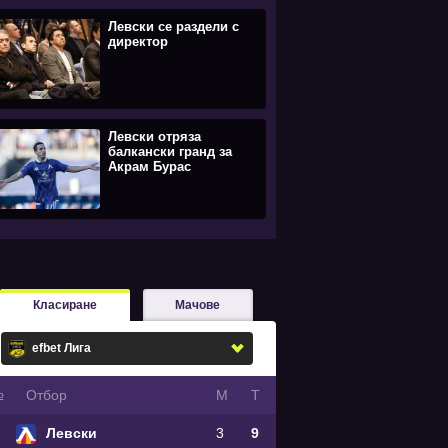
Левски се раздели с
директор
Левски отряза
балкански гранд за
Акрам Бурас
Класиране
Мачове
№
Oтбор
М
Т
Левски
3
9