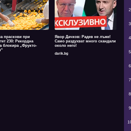
2
3
на праскови при
Явор Дачков: Радев не лъже!
4
тет 230: Рекордна
Само раздухват много скандали
а блокира „Фрукто-
около него!
н“
5
darik.bg
6
7
8
9
1