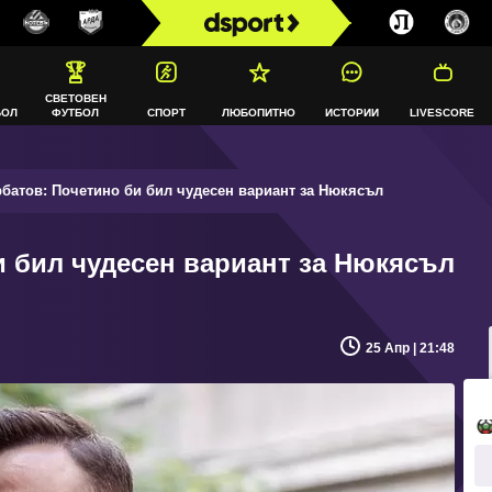
СВЕТОВЕН
БОЛ
ФУТБОЛ
СПОРТ
ЛЮБОПИТНО
ИСТОРИИ
LIVESCORE
батов: Почетино би бил чудесен вариант за Нюкясъл
и бил чудесен вариант за Нюкясъл
25 Апр | 21:48