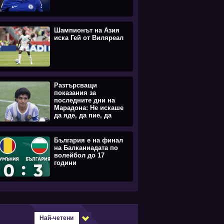
Шампионът на Азия
иска Гей от Виляреал
Разтърсващи
показания за
последните дни на
Марадона: Не искаше
да яде, да пие, да
става
България е на финал
на Балканиадата по
волейбол до 17
години
Най-четени