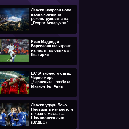
Левски направи нова
важна крачка за
реконструкцията на
„Георги Аспарухов“
Реал Мадрид и
Барселона ще играят
на час и половина от
България
ЦСКА заблестя отвъд
Черно море!
„Червените“ разбиха
Макаби Тел Авив
Левски удари Локо
Пловдив в началото и
в края с мисъл за
Шампионска лига
(ВИДЕО)