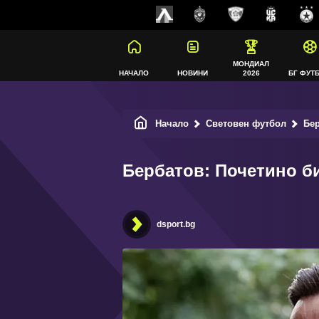
МОНДИАЛ
НАЧАЛО
НОВИНИ
2026
БГ ФУТ
Начало
Световен футбол
Бер
Бербатов: Почетино б
dsport.bg