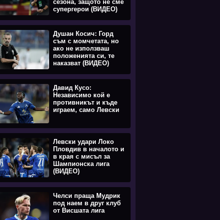
сезона, защото не сме
супергерои (ВИДЕО)
Душан Косич: Горд
съм с момчетата, но
ако не използваш
положенията си, те
наказват (ВИДЕО)
Давид Кусо:
Независимо кой е
противникът и къде
играем, само Левски
Левски удари Локо
Пловдив в началото и
в края с мисъл за
Шампионска лига
(ВИДЕО)
Челси праща Мудрик
под наем в друг клуб
от Висшата лига