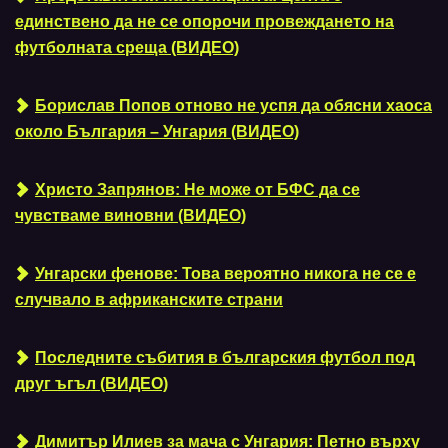
единствено да не се опорочи провеждането на
футболната среща (ВИДЕО)
Борислав Попов отново не успя да обясни хаоса
около България – Унгария (ВИДЕО)
Христо Запрянов: Не може от БФС да се
чувстваме виновни (ВИДЕО)
Унгарски фенове: Това вероятно никога не се е
случвало в африканските страни
Последните събития в българския футбол под
друг ъгъл (ВИДЕО)
Димитър Илиев за мача с Унгария: Петно върху