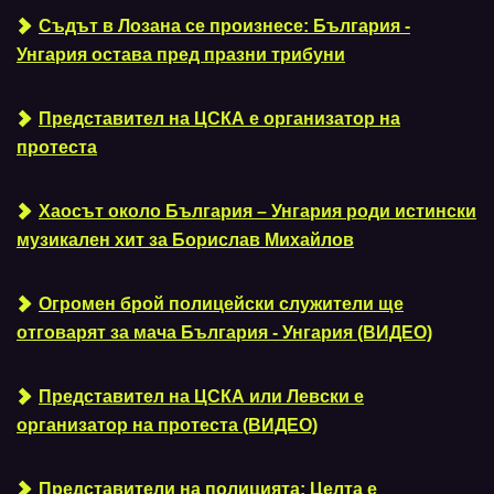
Съдът в Лозана се произнесе: България -
Унгария остава пред празни трибуни
Представител на ЦСКА е организатор на
протеста
Хаосът около България – Унгария роди истински
музикален хит за Борислав Михайлов
Огромен брой полицейски служители ще
отговарят за мача България - Унгария (ВИДЕО)
Представител на ЦСКА или Левски е
организатор на протеста (ВИДЕО)
Представители на полицията: Целта е