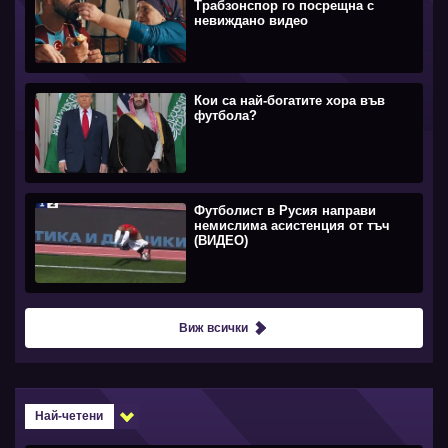
Трабзонспор го посрещна с
невиждано видео
Кои са най-богатите хора във
футбола?
Футболист в Русия направи
немислима асистенция от тъч
(ВИДЕО)
Виж всички
Най-четени