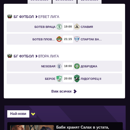
БГ ФУТБОЛ
EFBET ЛИГА
19
00
БОТЕВ ВРАЦА
СЛАВИЯ
21
15
БОТЕВ ПЛОВДИВ
СПАРТАК ВАРНА
БГ ФУТБОЛ
ВТОРА ЛИГА
18
00
NESEBAR
ДОБРУДЖА
20
00
БЕРОЕ
ЛУДОГОРЕЦ II
Виж всички
Най-нови
Баби хранят Салах в устата,