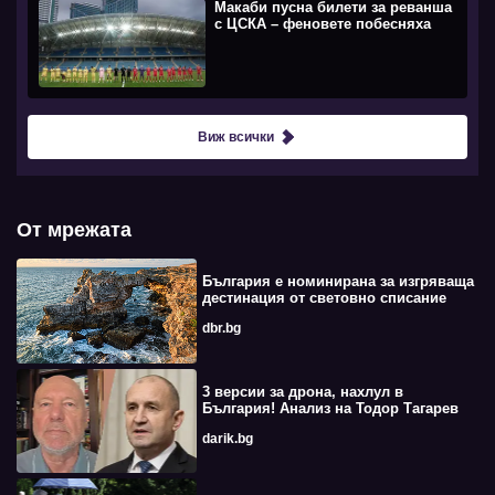
Макаби пусна билети за реванша
с ЦСКА – феновете побесняха
Виж всички
От мрежата
България е номинирана за изгряваща
дестинация от световно списание
dbr.bg
3 версии за дрона, нахлул в
България! Анализ на Тодор Тагарев
darik.bg