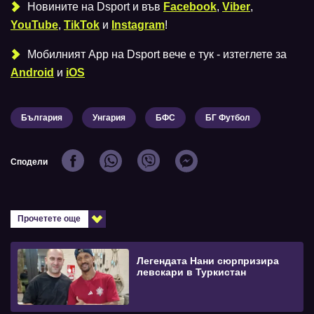
Новините на Dsport и във
Facebook
,
Viber
,
YouTube
,
TikTok
и
Instagram
!
Мобилният Аpp на Dsport вече е тук - изтеглете за
Android
и
iOS
България
Унгария
БФС
БГ Футбол
Сподели
Прочетете още
Легендата Нани сюрпризира
левскари в Туркистан