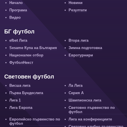
Начало
Новини
Програма
Резултати
Видео
БГ футбол
efbet Лига
Втора лига
Sesame Купа на България
Зимна подготовка
Национален отбор
Евротурнири
ФутболНекст
Световен футбол
Висша лига
Ла Лига
Първа Бундеслига
Серия А
Лига 1
Шампионска лига
Лига Европа
Световно първенство по
футбол
Европейско първенство по
Лига на конференциите
футбол
Световно клубно първенство