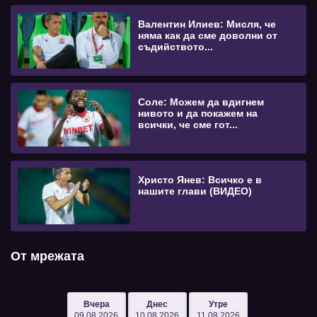
Валентин Илиев: Мисля, че
няма как да сме доволни от
съдийството...
Соле: Можем да вдигнем
нивото и да покажем на
всички, че сме гот...
Христо Янев: Всичко е в
нашите глави (ВИДЕО)
От мрежата
Вчера
Днес
Утре
09.08.2026
10.08.2026
11.08.2026