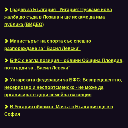
Градев за България - Унгария: Пускаме нова
жалба до съда в Лозана и ще искаме да има
публика (ВИДЕО)
Министърът на спорта със спешно
разпореждане за ''Васил Левски''
БФС с нагла позиция – обвини Община Пловдив,
потвърди за „Васил Левски“
Унгарската федерация за БФС: Безпрецедентно,
несериозно и неспортсменско - не може да
организирате дори семейна ваканция
В Унгария обявиха: Мачът с България ще е в
София