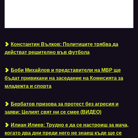
Константин Вълков: Политиците трябва да
действат решително във футбола
Боби Михайлов и представители на МВР ще
бъдат привикани на заседание на Комисията за
младежта и спорта
Бербатов призова за протест без агресия и
заяви: Целият свят ни се смее (ВИДЕО)
Илиан Илиев: Трудно е да се настроиш за мача,
когато два дни преди него не знаеш къде ще се