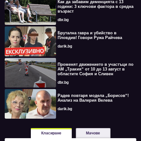
Как да забавим деменцията с 13
години: 3 ключови фактора в средна
възраст
dbr.bg
Брутална гавра и убийство в
Пловдив! Говори Ружа Райчева
darik.bg
Променят движението в участъци по
АМ „Тракия“ от 10 до 13 август в
областите София и Сливен
dbr.bg
Радев повтаря модела „Борисов“!
Анализ на Валерия Велева
darik.bg
Класиране
Мачове