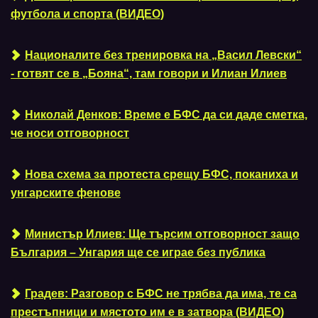
футбола и спорта (ВИДЕО)
Националите без тренировка на „Васил Левски“
- готвят се в „Бояна“, там говори и Илиан Илиев
Николай Денков: Време е БФС да си даде сметка,
че носи отговорност
Нова схема за протеста срещу БФС, поканиха и
унгарските фенове
Министър Илиев: Ще търсим отговорност защо
България – Унгария ще се играе без публика
Градев: Разговор с БФС не трябва да има, те са
престъпници и мястото им е в затвора (ВИДЕО)