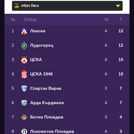
№
Oтбор
М
Т
1
Левски
4
12
2
Лудогорец
4
12
3
ЦСКА
4
10
4
ЦСКА 1948
4
10
5
Спартак Варна
3
7
6
Арда Кърджали
4
7
7
Ботев Пловдив
3
4
8
Локомотив Пловдив
4
3