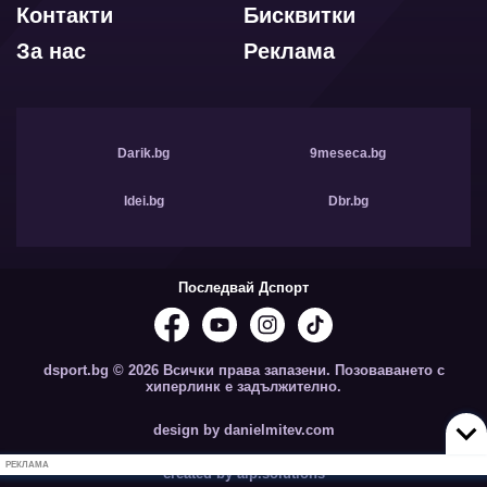
Контакти
Бисквитки
За нас
Реклама
Darik.bg
9meseca.bg
Idei.bg
Dbr.bg
Последвай Дспорт
dsport.bg © 2026 Всички права запазени. Позоваването с
хиперлинк е задължително.
design by danielmitev.com
РЕКЛАМА
created by aip.solutions