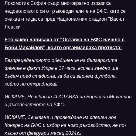
Локомотив София също многократно изразиха
недоволството си от ръководителите на БФС, като се
очаква и те да са пред Националния стадион "Васил
Левски".
Ето какво написаха от "Оставка на БФС начело с
Боби Михайлов", които организираха протеста:
Безпрецедентното обединение на българските
фенове е факт Утре в 17 часа, всички заедно ще
бъдем пред стадиона, за да си върнем футбола,
който ни откраднаха!!
ИСКАМЕ, Незабавна #ОСТАВКА на Борислав Михайлов
и ръководството на БФС!
ИСКАМЕ, Свикване и провеждане на спешен нов
Конгрес на БФС и избор на ново ръководство, не по-
късно от февруари месец 2024г.!