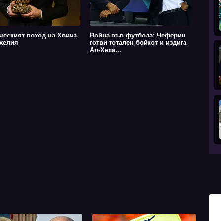
ческият поход на Хвича
Война във футбола: Чеферин
хелия
готви тотален бойкот и издига
Ал-Хела...