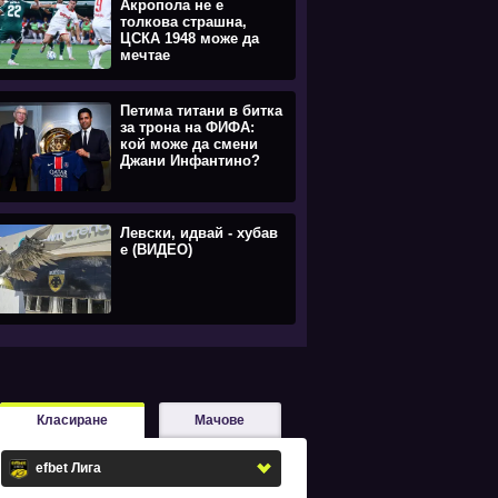
Акропола не е
толкова страшна,
ЦСКА 1948 може да
мечтае
Петима титани в битка
за трона на ФИФА:
кой може да смени
Джани Инфантино?
Левски, идвай - хубав
е (ВИДЕО)
Класиране
Мачове