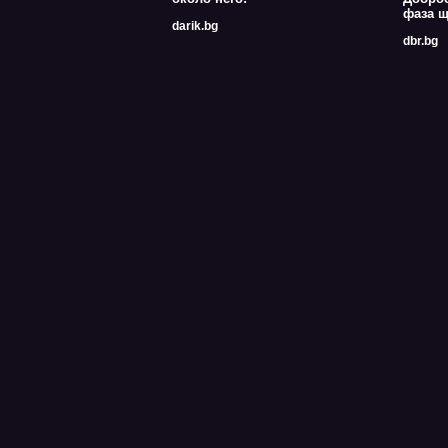
фаза щ
darik.bg
dbr.bg