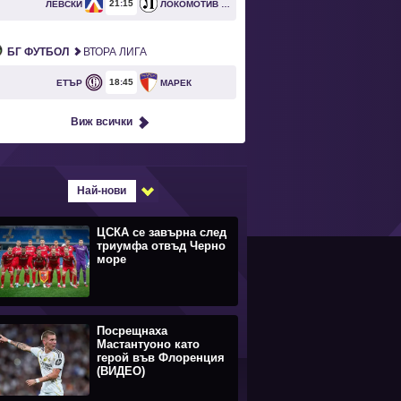
21
15
ЛЕВСКИ
ЛОКОМОТИВ ПЛОВДИВ
БГ ФУТБОЛ
ВТОРА ЛИГА
18
45
ЕТЪР
МАРЕК
Виж всички
Най-нови
ЦСКА се завърна след
триумфа отвъд Черно
море
Посрещнаха
Мастантуоно като
герой във Флоренция
(ВИДЕО)