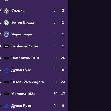
0
Славия
3
2
1
Ботев Враца
3
1
2
Черно море
3
1
3
Septemvri Sofia
3
1
3
Dobrudzha 1919
30
26
4
Дунав Русе
3
0
5
Beroe Stara Zagora
30
23
6
Montana 1921
30
17
4
Дунав Русе
0
0