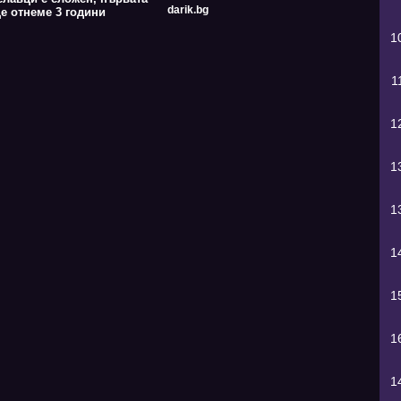
darik.bg
е отнеме 3 години
1
1
1
1
1
1
1
1
1