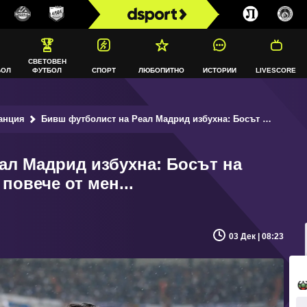
СВЕТОВЕН
БОЛ
ФУТБОЛ
СПОРТ
ЛЮБОПИТНО
ИСТОРИИ
LIVESCORE
анция
Бивш футболист на Реал Мадрид избухна: Босът на ПСЖ обичаше жена ми повече от мен...
ал Мадрид избухна: Босът на
овече от мен...
03 Дек | 08:23