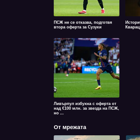
ПСЖ не се отказва, подготвя
Истори
втора оферта за Сузуки
Кварац
Ливърпул избухна с оферта от
над €100 млн. за звезда на ПСЖ,
но ...
От мрежата