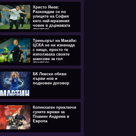
Христо Янев:
Разхождам се по
улиците на София
като най-мразения
човек в държавата
(ВИДЕО)
Треньорът на Макаби:
ЦСКА не ни изненада
с нищо, просто те
използваха своите
шансове за гол
(ВИДЕО)
БК Левски обяви
първи нов и
подновен договор
Копенхаген приключи
сухите мрежи за
Пламен Андреев в
Европа