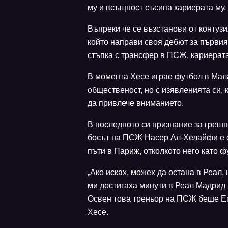
му и всъщност съсипа кариерата му.
Въпреки че се възстанови от контузи
който направи своя дебют за първия 
стъпка с трансфер в ПСЖ, кариерат
В момента Хесе играе футбол в Мала
общественост, но с изявленията си, 
да привлече вниманието.
В последното си признание за грешни
босът на ПСЖ Насер Ал-Хелайфи е об
пъти в Париж, отколкото него като ф
„Ако исках, можех да остана в Реал
ми достигаха минути в Реал Мадрид и
Освен това треньор на ПСЖ беше Еме
Хесе.