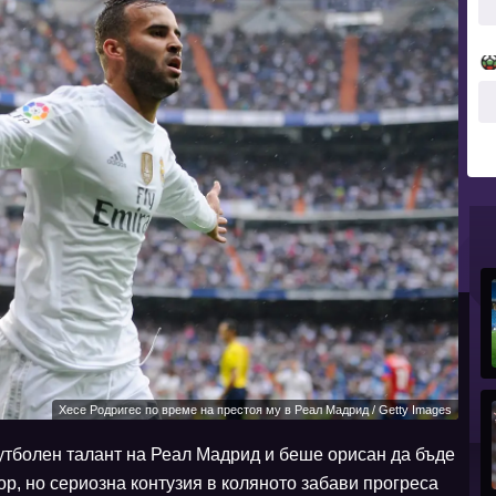
Хесе Родригес по време на престоя му в Реал Мадрид / Getty Images
утболен талант на Реал Мадрид и беше орисан да бъде
ор, но сериозна контузия в коляното забави прогреса