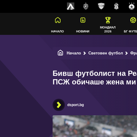
МОНДИАЛ
НАЧАЛО
НОВИНИ
2026
БГ ФУТ
Начало
Световен футбол
Фр
Бивш футболист на Ре
ПСЖ обичаше жена ми п
dsport.bg