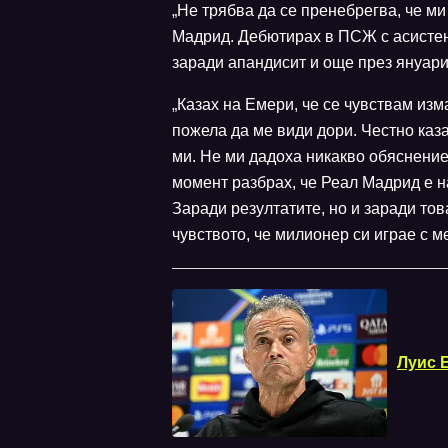
„Не трябва да се пренебрегва, че ми
Мадрид. Дебютирах в ПСЖ с асистенц
заради апандисит и още през януари 
„Казах на Емери, че се чувствам из
пожела да ме види дори. Честно каз
ми. Не ми дадоха никакво обяснение
момент разбрах, че Реал Мадрид е н
Заради резултатите, но и заради то
чувството, че милионер си играе с м
Луис 