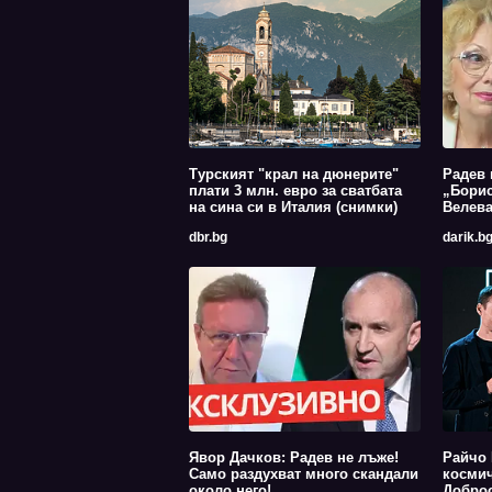
Турският "крал на дюнерите"
Радев 
плати 3 млн. евро за сватбата
„Борис
на сина си в Италия (снимки)
Велев
dbr.bg
darik.b
Явор Дачков: Радев не лъже!
Райчо 
Само раздухват много скандали
космич
около него!
Доброс