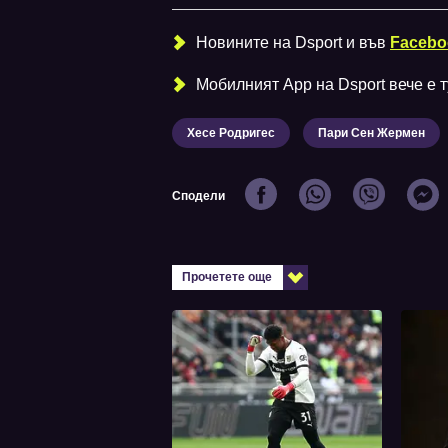
Новините на Dsport и във
Facebo
Мобилният Аpp на Dsport вече е ту
Хесе Родригес
Пари Сен Жермен
Сподели
Прочетете още