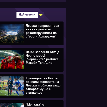
Най-четени
Левски направи нова
важна крачка за
реконструкцията на
„Георги Аспарухов“
ЦСКА заблестя отвъд
Черно море!
„Червените“ разбиха
Макаби Тел Авив
Треньорът на Кайрат
похвали феновете на
Левски и обясни защо
отборът му не е
стигнал до
равенството
''Мечката'' от