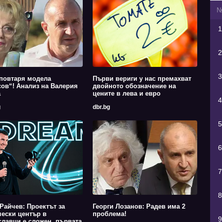
1
2
3
повтаря модела
Първи вериги у нас премахват
ов“! Анализ на Валерия
двойното обозначение на
а
цените в лева и евро
4
g
dbr.bg
5
6
7
8
Райчев: Проектът за
Георги Лозанов: Радев има 2
ески център в
проблема!
9
лавци е сложен, първата