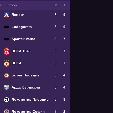
№
Oтбор
М
Т
Левски
3
9
Ludogorets
3
9
Spartak Varna
3
7
ЦСКА 1948
3
7
ЦСКА
3
7
Ботев Пловдив
3
4
Арда Кърджали
3
4
Локомотив Пловдив
3
3
Локомотив София
3
2