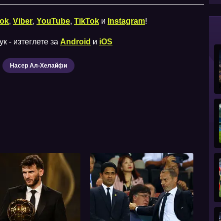
ok
,
Viber
,
YouTube
,
TikTok
и
Instagram
!
к - изтеглете за
Android
и
iOS
Насер Ал-Хелайфи