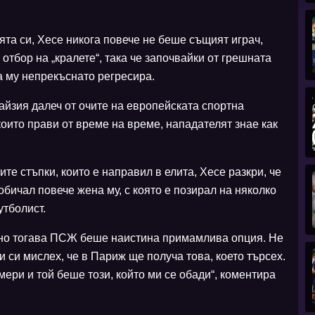
ята си, Хесе никога повече не беше същият играч,
отбор на „кралете“, така че започвайки от грешната
а му непрекъснато регресира.
йзия далеч от очите на европейската спортна
които прави от време на време, нападателят знае как
те стъпки, които е направил в елита, Хесе разкри, че
ичал повече жена му, с която е позирал на няколко
утболист.
, но тогава ПСЖ беше наистина примамлива опция. Не
 си мислех, че в Париж ще получа това, което търсех.
ри и той беше този, който ми се обади“, коментира