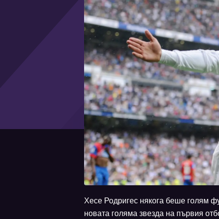
Хесе Родригес някога беше голям ф
новата голяма звезда на първия отб