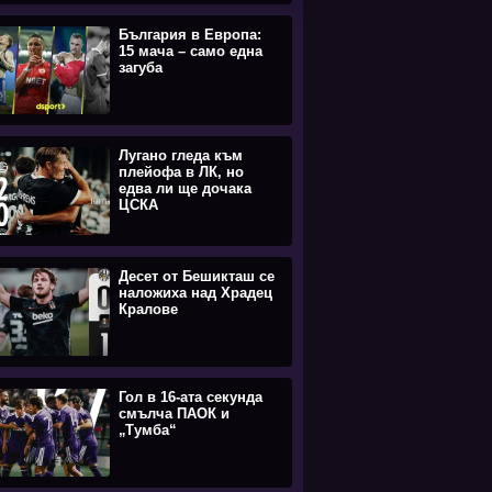
България в Европа:
15 мача – само една
загуба
Лугано гледа към
плейофа в ЛК, но
едва ли ще дочака
ЦСКА
Десет от Бешикташ се
наложиха над Храдец
Кралове
Гол в 16-ата секунда
смълча ПАОК и
„Тумба“