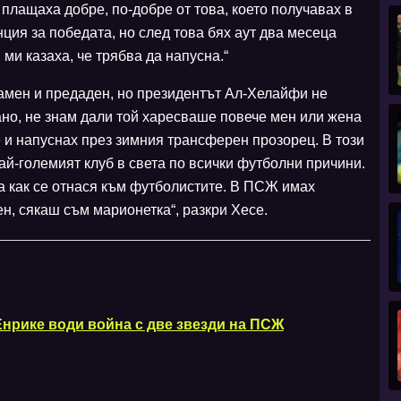
 плащаха добре, по-добре от това, което получавах в
ия за победата, но след това бях аут два месеца
ми казаха, че трябва да напусна.“
мамен и предаден, но президентът Ал-Хелайфи не
ано, не знам дали той харесваше повече мен или жена
 и напуснах през зимния трансферен прозорец. В този
ай-големият клуб в света по всички футболни причини.
ва как се отнася към футболистите. В ПСЖ имах
ен, сякаш съм марионетка“, разкри Хесе.
Енрике води война с две звезди на ПСЖ