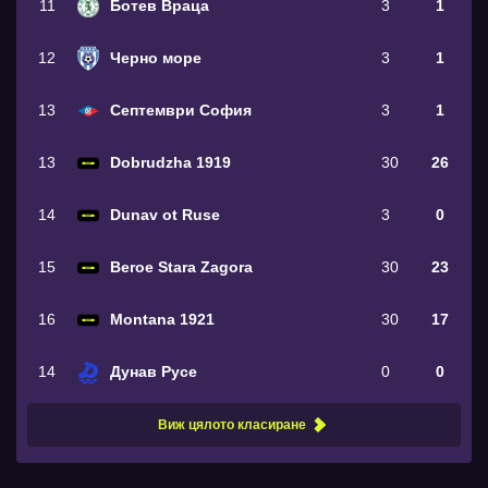
11
Ботев Враца
3
1
12
Черно море
3
1
13
Септември София
3
1
13
Dobrudzha 1919
30
26
14
Dunav ot Ruse
3
0
15
Beroe Stara Zagora
30
23
16
Montana 1921
30
17
14
Дунав Русе
0
0
Виж цялото класиране