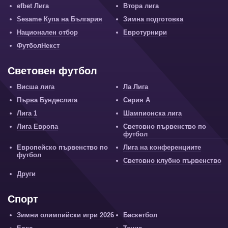
efbet Лига
Втора лига
Sesame Купа на България
Зимна подготовка
Национален отбор
Евротурнири
ФутболНекст
Световен футбол
Висша лига
Ла Лига
Първа Бундеслига
Серия А
Лига 1
Шампионска лига
Лига Европа
Световно първенство по
футбол
Европейско първенство по
Лига на конференциите
футбол
Световно клубно първенство
Други
Спорт
Зимни олимпийски игри 2026
Баскетбол