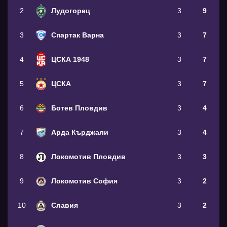
2
Лудогорец
3
9
3
Спартак Варна
3
7
4
ЦСКА 1948
3
7
5
ЦСКА
3
7
6
Ботев Пловдив
3
4
7
Арда Кърджали
3
4
8
Локомотив Пловдив
3
3
9
Локомотив София
3
2
10
Славия
3
2