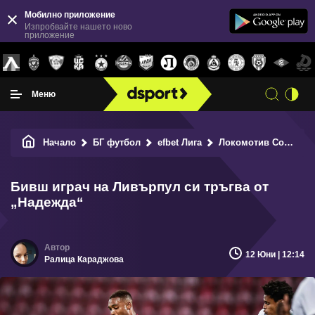
Мобилно приложение
Изпробвайте нашето ново
приложение
Меню
Начало
БГ футбол
efbet Лига
Локомотив София
Бивш играч на Ливърпул си тръгва от
„Надежда“
12 Юни | 12:14
Ралица Караджова