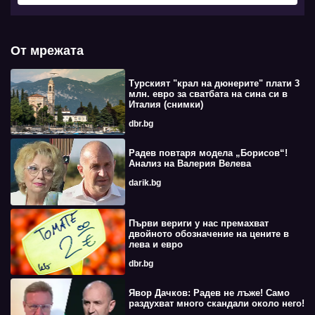
От мрежата
Турският "крал на дюнерите" плати 3
млн. евро за сватбата на сина си в
Италия (снимки)
dbr.bg
Радев повтаря модела „Борисов“!
Анализ на Валерия Велева
darik.bg
Първи вериги у нас премахват
двойното обозначение на цените в
лева и евро
dbr.bg
Явор Дачков: Радев не лъже! Само
раздухват много скандали около него!