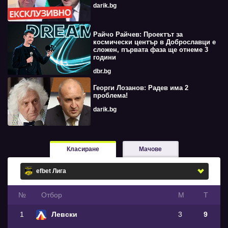
darik.bg
Райчо Райчев: Проектът за
космически център в Доброславци е
сложен, първата фаза ще отнеме 3
години
dbr.bg
Георги Лозанов: Радев има 2
проблема!
darik.bg
Класиране
Мачове
№
Oтбор
М
Т
1
Левски
3
9