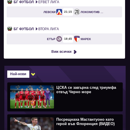
БГ ФУТБОЛ
EFBET ЛИГА
21
15
ЛЕВСКИ
ЛОКОМОТИВ ПЛОВДИВ
БГ ФУТБОЛ
ВТОРА ЛИГА
18
45
ЕТЪР
МАРЕК
Виж всички
Най-нови
ЦСКА се завърна след триумфа
отвъд Черно море
Посрещнаха Мастантуоно като
герой във Флоренция (ВИДЕО)