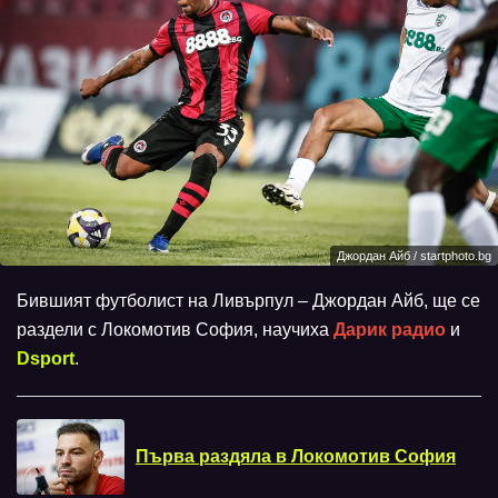
Джордан Айб / startphoto.bg
Бившият футболист на Ливърпул – Джордан Айб, ще се
раздели с Локомотив София, научиха
Дарик радио
и
Dsport
.
Първа раздяла в Локомотив София