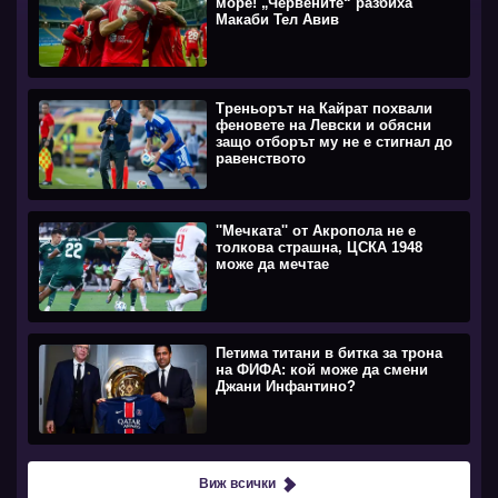
море! „Червените“ разбиха
Макаби Тел Авив
Треньорът на Кайрат похвали
феновете на Левски и обясни
защо отборът му не е стигнал до
равенството
''Мечката'' от Акропола не е
толкова страшна, ЦСКА 1948
може да мечтае
Петима титани в битка за трона
на ФИФА: кой може да смени
Джани Инфантино?
Виж всички