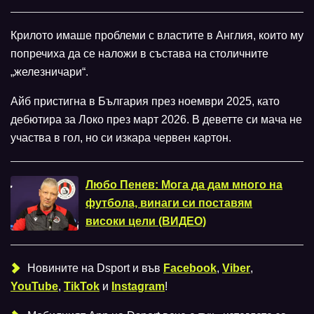
Крилото имаше проблеми с властите в Англия, които му
попречиха да се наложи в състава на столичните
„железничари“.
Айб пристигна в България през ноември 2025, като
дебютира за Локо през март 2026. В деветте си мача не
участва в гол, но си изкара червен картон.
Любо Пенев: Мога да дам много на
футбола, винаги си поставям
високи цели (ВИДЕО)
Новините на Dsport и във
Facebook
,
Viber
,
YouTube
,
TikTok
и
Instagram
!