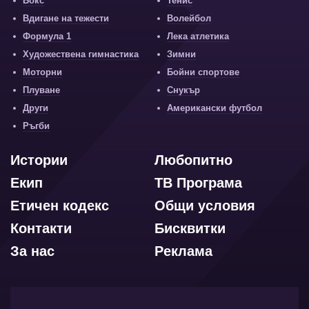
Бокс
Тенис
Вдигане на тежести
Волейбол
Формула 1
Лека атлетика
Художествена гимнастика
Зимни
Моторни
Бойни спортове
Плуване
Снукър
Други
Американски футбол
Ръгби
Истории
Любопитно
Екип
ТВ Програма
Етичен кодекс
Общи условия
Контакти
Бисквитки
За нас
Реклама