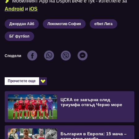
Мобилният Аpp на Dsport вече е тук - изтеглете за
Android
и
iOS
Джордан Айб
Локомотив София
efbet Лига
БГ футбол
Сподели
Прочетете още
ЦСКА се завърна след
триумфа отвъд Черно море
България в Европа: 15 мача –
само една загуба