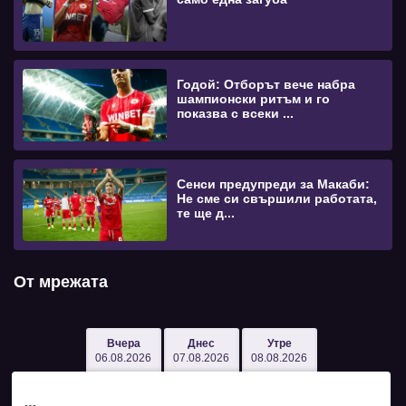
Годой: Отборът вече набра
шампионски ритъм и го
показва с всеки ...
Сенси предупреди за Макаби:
Не сме си свършили работата,
те ще д...
От мрежата
Вчера
Днес
Утре
06.08.2026
07.08.2026
08.08.2026