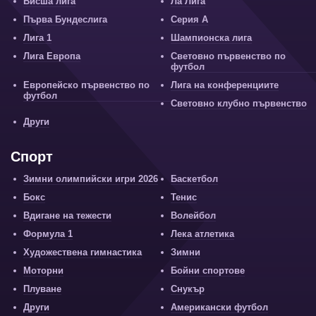
Висша лига
Ла Лига
Първа Бундеслига
Серия А
Лига 1
Шампионска лига
Лига Европа
Световно първенство по
футбол
Европейско първенство по
Лига на конференциите
футбол
Световно клубно първенство
Други
Спорт
Зимни олимпийски игри 2026
Баскетбол
Бокс
Тенис
Вдигане на тежести
Волейбол
Формула 1
Лека атлетика
Художествена гимнастика
Зимни
Моторни
Бойни спортове
Плуване
Снукър
Други
Американски футбол