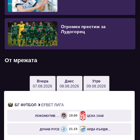
Огромен престиж за
Лудогорец
От мрежата
Вчера
Днес
Утре
07.08.2026
08.08.2026
09.08.2026
БГ ФУТБОЛ
EFBET ЛИГА
19
00
ЛОКОМОТИВ СОФИЯ
ЦСКА 1948
21
15
ДУНАВ РУСЕ
АРДА КЪРДЖАЛИ