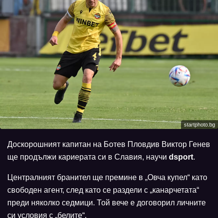
startphoto.bg
Доскорошният капитан на Ботев Пловдив Виктор Генев
ще продължи кариерата си в Славия, научи
dsport
.
Централният бранител ще премине в „Овча купел“ като
свободен агент, след като се раздели с „канарчетата“
преди няколко седмици. Той вече е договорил личните
си условия с „белите“.