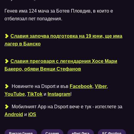
Генев има 124 мача за Ботев Пловдив, в които е
отбелязал пет попадения.
Славия започва подготовка на 19 юни, ще има
лагер в Банско
Славия преговаря с легендарния Хосе Мари
Бакеро, обяви Венци Стефанов
Новините на Dsport и във
Facebook
,
Viber
,
YouTube
,
TikTok
и
Instagram
!
Мобилният Аpp на Dsport вече е тук - изтеглете за
Android
и
iOS
Виктор Генев
Славия
efbet Лига
БГ Футбол