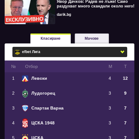
Явор Дачков: Радев не лъже! Само
раздухват много скандали около него!
darik.bg
Класиране
Мачове
№
Oтбор
М
Т
1
Левски
4
12
2
Лудогорец
3
9
3
Спартак Варна
3
7
4
ЦСКА 1948
3
7
5
ЦСКА
3
7