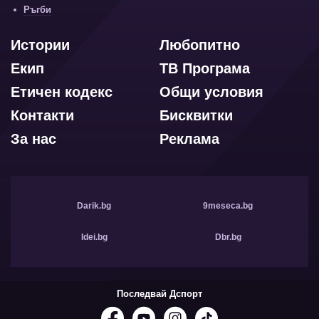
Ръгби
Истории
Любопитно
Екип
ТВ Програма
Етичен кодекс
Общи условия
Контакти
Бисквитки
За нас
Реклама
Darik.bg
9meseca.bg
Idei.bg
Dbr.bg
Последвай Дспорт