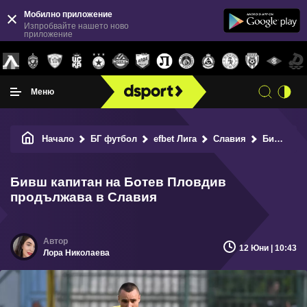
Мобилно приложение
Изпробвайте нашето ново
приложение
Меню
Начало
БГ футбол
efbet Лига
Славия
Бивш капитан на Ботев Пловдив продължава в Славия
Бивш капитан на Ботев Пловдив
продължава в Славия
12 Юни | 10:43
Лора Николаева