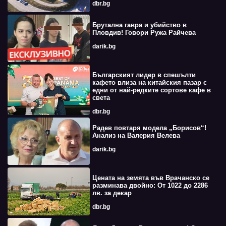
dbr.bg
Брутална гавра и убийство в
Пловдив! Говори Ружа Райчева
darik.bg
Българският лидер в спешълти
кафето влиза на китайския пазар с
едни от най-редките сортове кафе в
света
dbr.bg
Радев повтаря модела „Борисов“!
Анализ на Валерия Велева
darik.bg
Цената на земята във Врачанско се
разминава двойно: От 1022 до 2286
лв. за декар
dbr.bg