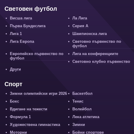
Световен футбол
Висша лига
Ла Лига
Първа Бундеслига
Серия А
Лига 1
Шампионска лига
Лига Европа
Световно първенство по
футбол
Европейско първенство по
Лига на конференциите
футбол
Световно клубно първенство
Други
Спорт
Зимни олимпийски игри 2026
Баскетбол
Бокс
Тенис
Вдигане на тежести
Волейбол
Формула 1
Лека атлетика
Художествена гимнастика
Зимни
Моторни
Бойни спортове