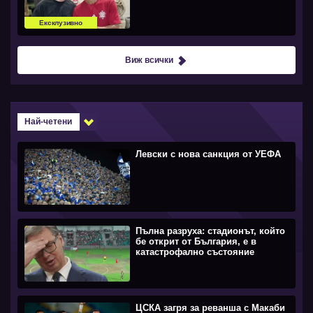
Ексклузивно
Виж всички
Най-четени
Левски с нова санкция от УЕФА
Пълна разруха: стадионът, който
бе открит от България, е в
катастрофално състояние
ЦСКА загря за реванша с Макаби