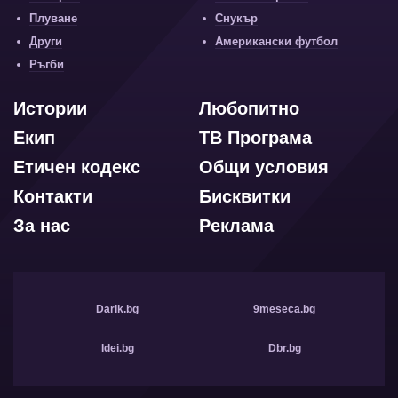
Плуване
Снукър
Други
Американски футбол
Ръгби
Истории
Любопитно
Екип
ТВ Програма
Етичен кодекс
Общи условия
Контакти
Бисквитки
За нас
Реклама
Darik.bg
9meseca.bg
Idei.bg
Dbr.bg