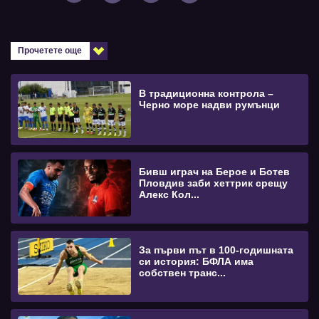
Прочетете още
В традиционна контрола –
Черно море надви румънци
Бивш играч на Берое и Ботев
Пловдив заби хеттрик срещу
Алекс Кол...
За първи път в 100-годишната
си история: БФЛА има
собствен транс...