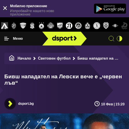
Мобилно приложение
Изпробвайте нашето ново
приложение
Меню
Начало
Световен футбол
Бивш нападател на Левски вече е „червен лъв“
Бивш нападател на Левски вече е „червен
лъв“
dsport.bg
10 Фев | 15:20