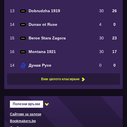
13
Dobrudzha 1919
30
26
14
Dunav ot Ruse
4
0
15
Beroe Stara Zagora
30
23
16
Montana 1921
30
17
14
Дунав Русе
0
0
Виж цялото класиране
Полезни връзки
Сайтове за залози
Bookmakers.bg