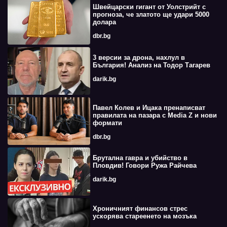
Швейцарски гигант от Уолстрийт с
прогноза, че златото ще удари 5000
долара
dbr.bg
3 версии за дрона, нахлул в
България! Анализ на Тодор Тагарев
darik.bg
Павел Колев и Ицака пренаписват
правилата на пазара с Media Z и нови
формати
dbr.bg
Брутална гавра и убийство в
Пловдив! Говори Ружа Райчева
darik.bg
Хроничният финансов стрес
ускорява стареенето на мозъка