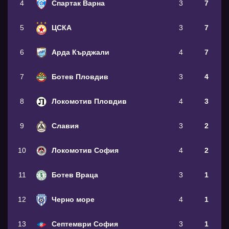
4
Спартак Варна
3
7
5
ЦСКА
3
7
6
Арда Кърджали
4
7
7
Ботев Пловдив
3
4
8
Локомотив Пловдив
4
3
9
Славия
3
2
10
Локомотив София
4
2
11
Ботев Враца
3
1
12
Черно море
4
1
13
Септември София
3
1