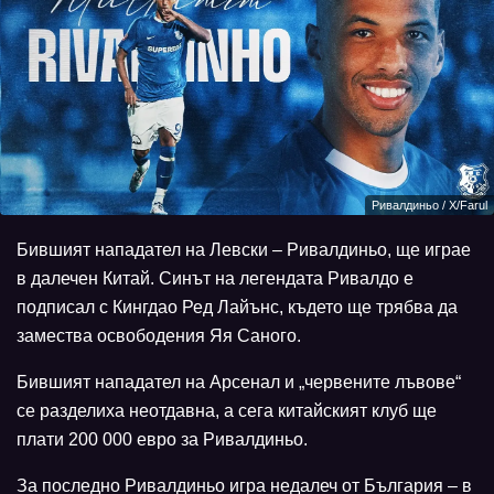
Ривалдиньо / X/Farul
Бившият нападател на Левски – Ривалдиньо, ще играе
в далечен Китай. Синът на легендата Ривалдо е
подписал с Кингдао Ред Лайънс, където ще трябва да
замества освободения Яя Саного.
Бившият нападател на Арсенал и „червените лъвове“
се разделиха неотдавна, а сега китайският клуб ще
плати 200 000 евро за Ривалдиньо.
За последно Ривалдиньо игра недалеч от България – в