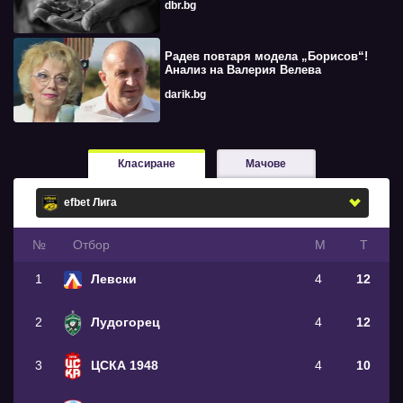
dbr.bg
Радев повтаря модела „Борисов“!
Анализ на Валерия Велева
darik.bg
Класиране
Мачове
№
Oтбор
М
Т
1
Левски
4
12
2
Лудогорец
4
12
3
ЦСКА 1948
4
10