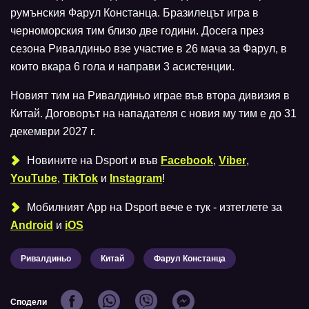
румънския Фарул Констанца. Бразилецът игра в
черноморския тим близо две години. Досега през
сезона Ривалдиньо взе участие в 26 мача за Фарул, в
които вкара 6 гола и направи 3 асистенции.
Новият тим на Ривалдиньо играе във втора дивизия в
Китай. Договорът на нападателя с новия му тим е до 31
декември 2027 г.
Новините на Dsport и във
Facebook
,
Viber
,
YouTube
,
TikTok
и
Instagram
!
Мобилният Аpp на Dsport вече е тук - изтеглете за
Android
и
iOS
Ривалдиньо
Китай
Фарул Констанца
Сподели