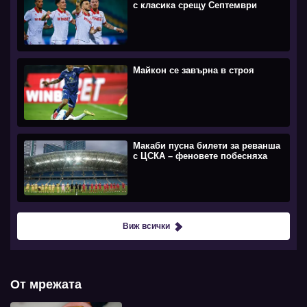
с класика срещу Септември
Майкон се завърна в строя
Макаби пусна билети за реванша
с ЦСКА – феновете побесняха
Виж всички
От мрежата