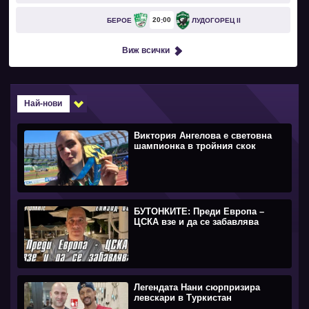
20
00
БЕРОЕ
ЛУДОГОРЕЦ II
Виж всички
Най-нови
Виктория Ангелова е световна
шампионка в тройния скок
БУТОНКИТЕ: Преди Европа –
ЦСКА взе и да се забавлява
Легендата Нани сюрпризира
левскари в Туркистан