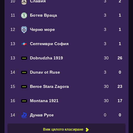
10
Славия
3
2
11
Ботев Враца
3
1
12
Черно море
3
1
13
Септември София
3
1
13
Dobrudzha 1919
30
26
14
Dunav ot Ruse
3
0
15
Beroe Stara Zagora
30
23
16
Montana 1921
30
17
14
Дунав Русе
0
0
Виж цялото класиране