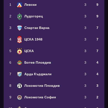
1
Левски
3
9
2
Лудогорец
3
9
3
Спартак Варна
3
7
4
ЦСКА 1948
3
7
5
ЦСКА
3
7
6
Ботев Пловдив
3
4
7
Арда Кърджали
3
4
8
Локомотив Пловдив
3
3
9
Локомотив София
3
2