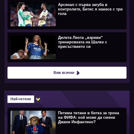
Арсенал с първа загуба в
контролите, Бетис я нанесе с три
гола
Дилета Леота „взриви“
тренировката на Шалке с
присъствието си
Виж всички
Най-четени
Петима титани в битка за трона
на ФИФА: кой може да смени
Джани Инфантино?