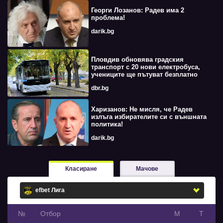
Георги Лозанов: Радев има 2
проблема!
darik.bg
Пловдив обновява градския
транспорт с 20 нови електробуса,
учениците ще пътуват безплатно
dbr.bg
Харизанов: Не мисля, че Радев
излъга избирателите си с външната
политика!
darik.bg
Класиране
Мачове
№
Oтбор
М
Т