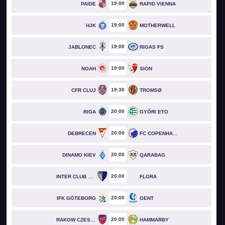
19
00
PAIDE
RAPID VIENNA
19
00
HJK
MOTHERWELL
19
00
JABLONEC
RIGAS FS
19
00
NOAH
SION
19
30
CFR CLUJ
TROMSØ
20
00
RIGA
GYŐRI ETO
20
00
DEBRECEN
FC COPENHAGEN
20
00
DINAMO KIEV
QARABAG
20
00
INTER CLUB D'ESCALDES
FLORA
20
00
IFK GÖTEBORG
GENT
20
00
RAKOW CZESTOCHOWA
HAMMARBY