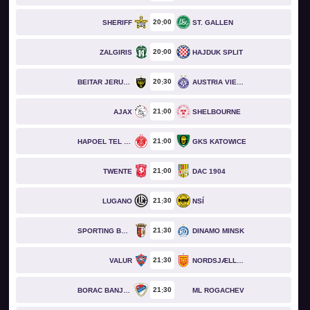
20
00
SHERIFF
ST. GALLEN
20
00
ZALGIRIS
HAJDUK SPLIT
20
30
BEITAR JERUSALEM
AUSTRIA VIENNA
21
00
AJAX
SHELBOURNE
21
00
HAPOEL TEL AVIV
GKS KATOWICE
21
00
TWENTE
DAC 1904
21
30
LUGANO
NSÍ
21
30
SPORTING BRAGA
DINAMO MINSK
21
30
VALUR
NORDSJÆLLAND
21
30
BORAC BANJA LUKA
ML ROGACHEV