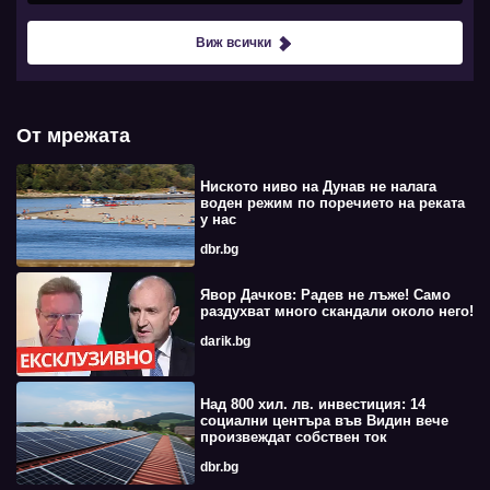
Виж всички
От мрежата
Ниското ниво на Дунав не налага
воден режим по поречието на реката
у нас
dbr.bg
Явор Дачков: Радев не лъже! Само
раздухват много скандали около него!
darik.bg
Над 800 хил. лв. инвестиция: 14
социални центъра във Видин вече
произвеждат собствен ток
dbr.bg