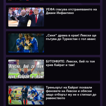
УЕФА гласува отстраняването на
Джани Инфантино
„Синя“ драма в края! Левски ще
пътува до Туркестан с гол аванс
БУТОНКИТЕ: Левски, бий го тоя
крив Кайрат и там!
Треньорът на Кайрат похвали
феновете на Левски и обясни
защо отборът му не е стигнал до
равенството