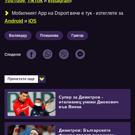
YouTube
,
TikTok
и
Instagram
!
Мобилният Аpp на Dsport вече е тук - изтеглете за
Android
и
iOS
Валверду
Плишкова
Григор
Сподели
Прочетете още
Супер за Димитров -
италианец унижи Джокович
във Виена
Димитров: Българските