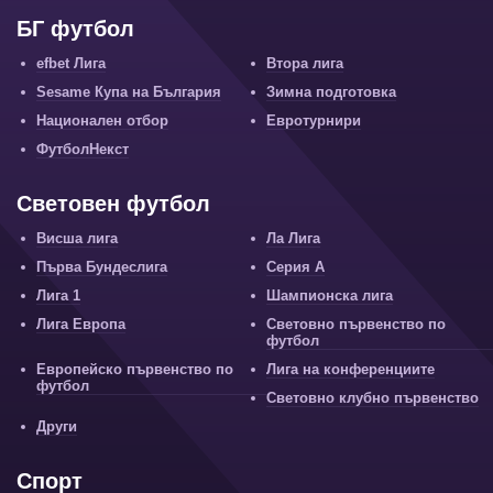
БГ футбол
efbet Лига
Втора лига
Sesame Купа на България
Зимна подготовка
Национален отбор
Евротурнири
ФутболНекст
Световен футбол
Висша лига
Ла Лига
Първа Бундеслига
Серия А
Лига 1
Шампионска лига
Лига Европа
Световно първенство по
футбол
Европейско първенство по
Лига на конференциите
футбол
Световно клубно първенство
Други
Спорт