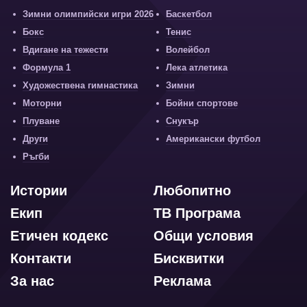
Зимни олимпийски игри 2026
Баскетбол
Бокс
Тенис
Вдигане на тежести
Волейбол
Формула 1
Лека атлетика
Художествена гимнастика
Зимни
Моторни
Бойни спортове
Плуване
Снукър
Други
Американски футбол
Ръгби
Истории
Любопитно
Екип
ТВ Програма
Етичен кодекс
Общи условия
Контакти
Бисквитки
За нас
Реклама