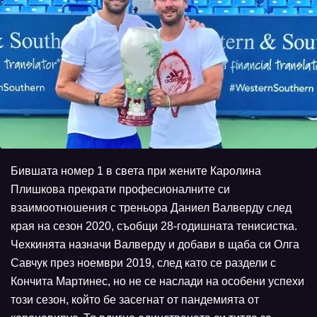
Бившата номер 1 в света при жените Каролина
Плишкова прекрати професионалните си
взаимоотношения с треньора Даниел Валверду след
края на сезон 2020, съобщи 28-годишната тенисистка.
Чехкинята назначи Валверду и добави в щаба си Олга
Савчук през ноември 2019, след като се раздели с
Кончита Мартинес, но не се наслади на особени успехи
този сезон, който бе засегнат от пандемията от