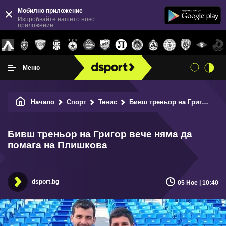
Мобилно приложение
Изпробвайте нашето ново
приложение
Меню
Начало
Спорт
Тенис
Бивш треньор на Григор вече няма да помага на Плишкова
Бивш треньор на Григор вече няма да
помага на Плишкова
dsport.bg
05 Ное | 10:40