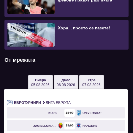
фенове правят разликата
Хора... просто се пазете!
От мрежата
Вчера
Днес
Утре
05.08.2026
06.08.2026
07.08.2026
ЕВРОТУРНИРИ
ЛИГА ЕВРОПА
18
00
KUPS
UNIVERSITATEA CRAIOVA
19
00
JAGIELLONIA BIAŁYSTOK
RANGERS