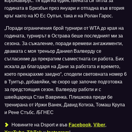
коронавирус. Тя вдигна единствената си титла за
годината в Бризбън през януари и отпадна във втория
кръг както на Ю Ес Оупън, така и на Ролан Гарос.
„Поради ограничения брой турнири от WTA до края на
годината, турнирът в Острава беше последният ми за
сезона. За съжаление, поради времеви ангажименти,
двамата с моя треньор Даниел Валверду се
съгласихме да прекратим съвместната си работа. Бих
искала да благодаря на Дани за работата и времето,
което прекарахме заедно“, сподели световната номер 6
в Туитър, добавяйки, че скоро ще започне подготовка
за предстоящия сезон. Валверду работи и с
швейцареца Стан Вавринка. Плишкова преди бе
тренирана от Иржи Ванек, Давид Котиза, Томаш Крупа
и Рене Стъбс. /БГНЕС
Новините на Dsport и във
Facebook
,
Viber
,