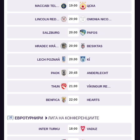
19
00
MACCABI TEL AVIV
ЦСКА
20
00
LINCOLN RED IMPS
OMONIA NICOSIA
20
00
SALZBURG
PAFOS
20
00
HRADEC KRÁLOVÉ
BESIKTAS
20
00
LECH POZNAŃ
KÍ
20
45
PAOK
ANDERLECHT
21
00
THUN
VÍKINGUR REYKJAVÍK
22
00
BENFICA
HEARTS
ЕВРОТУРНИРИ
ЛИГА НА КОНФЕРЕНЦИИТЕ
18
00
INTER TURKU
VADUZ