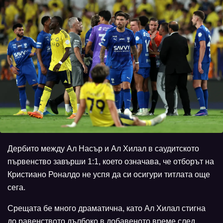
Дербито между Ал Насър и Ал Хилал в саудитското
първенство завърши 1:1, което означава, че отборът на
Кристиано Роналдо не успя да си осигури титлата още
сега.
Срещата бе много драматична, като Ал Хилал стигна
до равенството дълбоко в добавеното време след