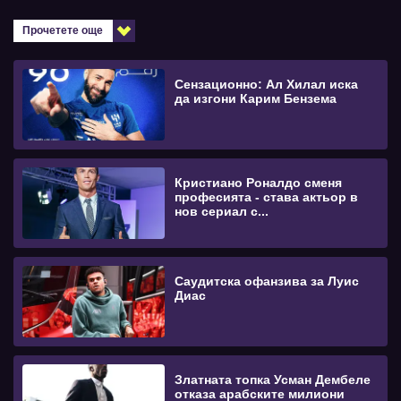
Прочетете още
Сензационно: Ал Хилал иска
да изгони Карим Бензема
Кристиано Роналдо сменя
професията - става актьор в
нов сериал с...
Саудитска офанзива за Луис
Диас
Златната топка Усман Дембеле
отказа арабските милиони