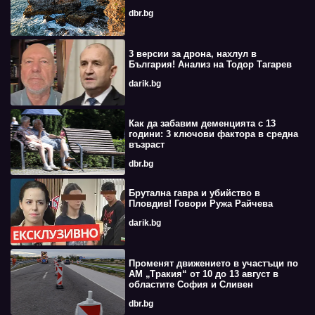
dbr.bg
3 версии за дрона, нахлул в
България! Анализ на Тодор Тагарев
darik.bg
Как да забавим деменцията с 13
години: 3 ключови фактора в средна
възраст
dbr.bg
Брутална гавра и убийство в
Пловдив! Говори Ружа Райчева
darik.bg
Променят движението в участъци по
АМ „Тракия“ от 10 до 13 август в
областите София и Сливен
dbr.bg