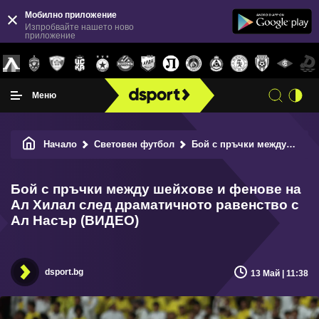
Мобилно приложение
Изпробвайте нашето ново
приложение
Меню
Начало
Световен футбол
Бой с пръчки между шейхове и фенове на Ал Хилал след драматичното равенство с Ал Насър (ВИДЕО)
Бой с пръчки между шейхове и фенове на
Ал Хилал след драматичното равенство с
Ал Насър (ВИДЕО)
dsport.bg
13 Май | 11:38