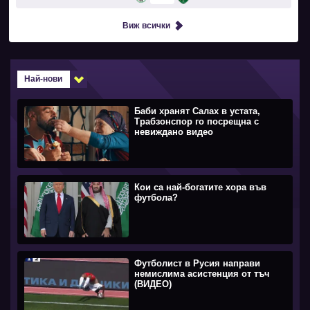
Виж всички
Най-нови
Баби хранят Салах в устата,
Трабзонспор го посрещна с
невиждано видео
Кои са най-богатите хора във
футбола?
Футболист в Русия направи
немислима асистенция от тъч
(ВИДЕО)