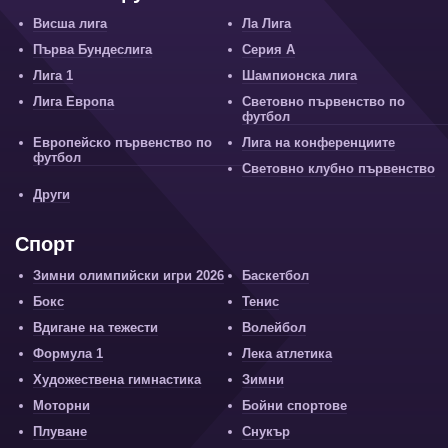
Висша лига
Ла Лига
Първа Бундеслига
Серия А
Лига 1
Шампионска лига
Лига Европа
Световно първенство по
футбол
Европейско първенство по
Лига на конференциите
футбол
Световно клубно първенство
Други
Спорт
Зимни олимпийски игри 2026
Баскетбол
Бокс
Тенис
Вдигане на тежести
Волейбол
Формула 1
Лека атлетика
Художествена гимнастика
Зимни
Моторни
Бойни спортове
Плуване
Снукър