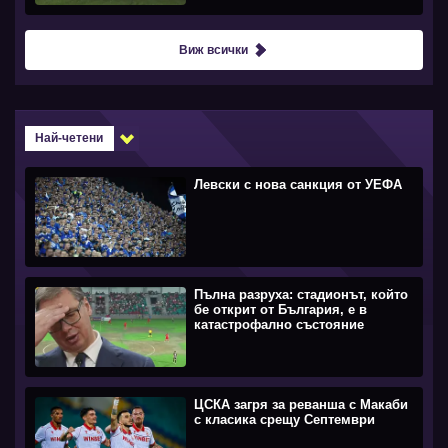
Виж всички
Най-четени
Левски с нова санкция от УЕФА
Пълна разруха: стадионът, който
бе открит от България, е в
катастрофално състояние
ЦСКА загря за реванша с Макаби
с класика срещу Септември