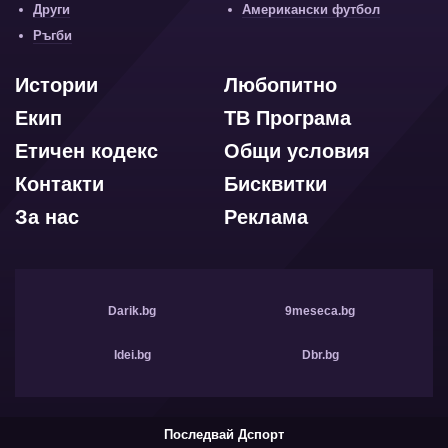
Други
Американски футбол
Ръгби
Истории
Любопитно
Екип
ТВ Програма
Етичен кодекс
Общи условия
Контакти
Бисквитки
За нас
Реклама
Darik.bg
9meseca.bg
Idei.bg
Dbr.bg
Последвай Дспорт