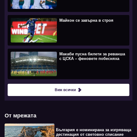
Майкон се завърна в строя
Макаби пусна билети за реванша
с ЦСКА – феновете побесняха
Виж всички
От мрежата
България е номинирана за изгряваща
дестинация от световно списание