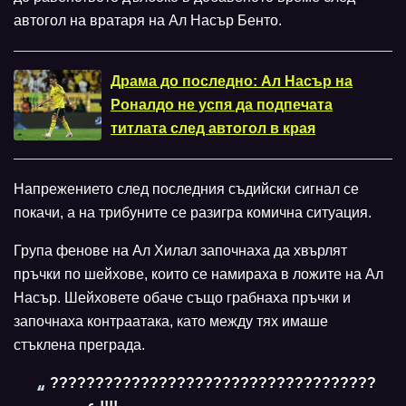
автогол на вратаря на Ал Насър Бенто.
Драма до последно: Ал Насър на
Роналдо не успя да подпечата
титлата след автогол в края
Напрежението след последния съдийски сигнал се
покачи, а на трибуните се разигра комична ситуация.
Група фенове на Ал Хилал започнаха да хвърлят
пръчки по шейхове, които се намираха в ложите на Ал
Насър. Шейховете обаче също грабнаха пръчки и
започнаха контраатака, като между тях имаше
стъклена преграда.
????????????????????????????????????