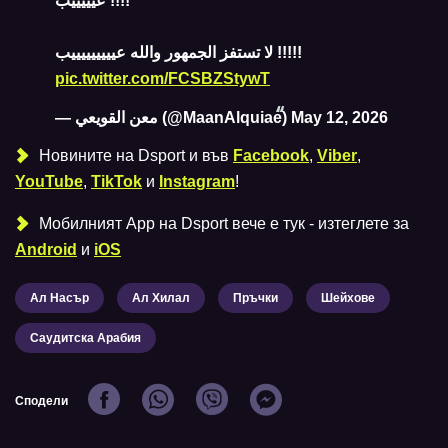
عيييييب !!!!
لا تستفز الجمهور والله عيييييييييب !!!!!
pic.twitter.com/FCSBZStywT
— معن القويعي (@MaanAlquiae)
May 12, 2026
Новините на Dsport и във
Facebook
,
Viber
,
YouTube
,
TikTok
и
Instagram
!
Мобилният Аpp на Dsport вече е тук - изтеглете за
Android
и
iOS
Ал Насър
Ал Хилал
Пръчки
Шейхове
Саудитска Арабия
Сподели