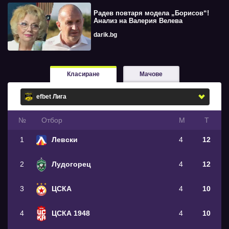
Радев повтаря модела „Борисов“!
Анализ на Валерия Велева
darik.bg
Класиране
Мачове
№
Oтбор
М
Т
1
Левски
4
12
2
Лудогорец
4
12
3
ЦСКА
4
10
4
ЦСКА 1948
4
10