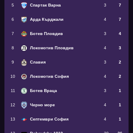
5
Спартак Варна
3
7
6
Арда Кърджали
4
7
7
Ботев Пловдив
3
4
8
Локомотив Пловдив
4
3
9
Славия
3
2
10
Локомотив София
4
2
11
Ботев Враца
3
1
12
Черно море
4
1
13
Септември София
4
1