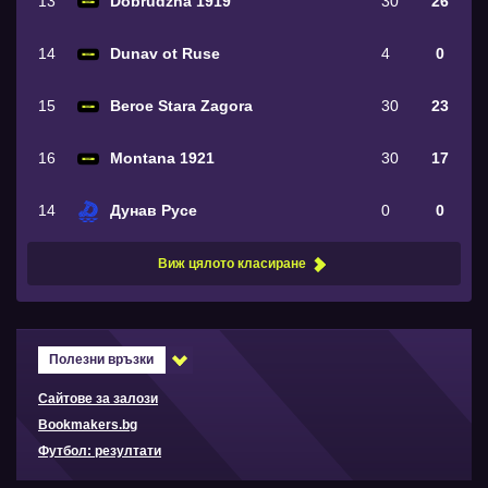
13
Dobrudzha 1919
30
26
14
Dunav ot Ruse
4
0
15
Beroe Stara Zagora
30
23
16
Montana 1921
30
17
14
Дунав Русе
0
0
Виж цялото класиране
Полезни връзки
Сайтове за залози
Bookmakers.bg
Футбол: резултати