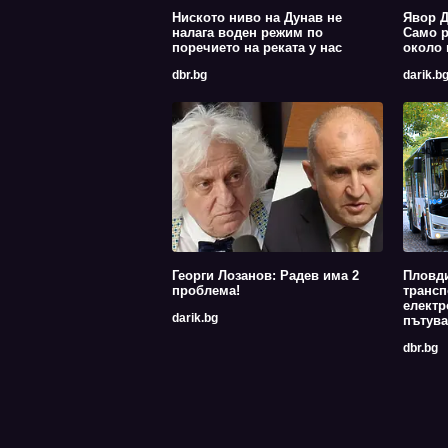
Ниското ниво на Дунав не
Явор Д
налага воден режим по
Само р
поречието на реката у нас
около 
dbr.bg
darik.b
Георги Лозанов: Радев има 2
Пловди
проблема!
трансп
електр
darik.bg
пътува
dbr.bg