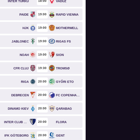
18
00
INTER TURKU
VADUZ
19
00
PAIDE
RAPID VIENNA
19
00
HJK
MOTHERWELL
19
00
JABLONEC
RIGAS FS
19
00
NOAH
SION
19
30
CFR CLUJ
TROMSØ
20
00
RIGA
GYŐRI ETO
20
00
DEBRECEN
FC COPENHAGEN
20
00
DINAMO KIEV
QARABAG
20
00
INTER CLUB D'ESCALDES
FLORA
20
00
IFK GÖTEBORG
GENT