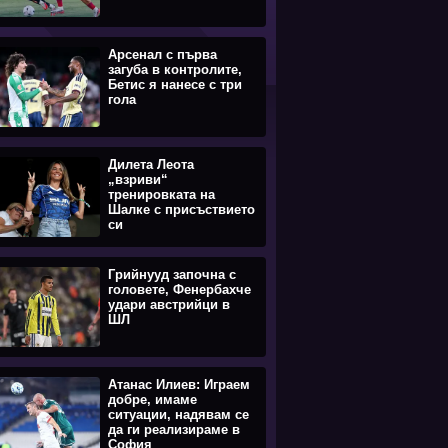
Арсенал с първа
загуба в контролите,
Бетис я нанесе с три
гола
Дилета Леота
„взриви“
тренировката на
Шалке с присъствието
си
Грийнууд започна с
головете, Фенербахче
удари австрийци в
ШЛ
Атанас Илиев: Играем
добре, имаме
ситуации, надявам се
да ги реализираме в
София