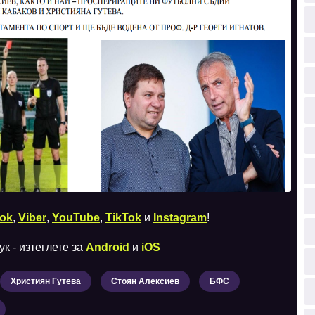
ok
,
Viber
,
YouTube
,
TikTok
и
Instagram
!
к - изтеглете за
Android
и
iOS
Християн Гутева
Стоян Алексиев
БФС