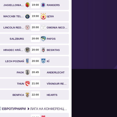
19
00
JAGIELLONIA BIAŁYSTOK
RANGERS
19
00
MACCABI TEL AVIV
ЦСКА
20
00
LINCOLN RED IMPS
OMONIA NICOSIA
20
00
SALZBURG
PAFOS
20
00
HRADEC KRÁLOVÉ
BESIKTAS
20
00
LECH POZNAŃ
KÍ
20
45
PAOK
ANDERLECHT
21
00
THUN
VÍKINGUR REYKJAVÍK
22
00
BENFICA
HEARTS
ЕВРОТУРНИРИ
ЛИГА НА КОНФЕРЕНЦИИТЕ