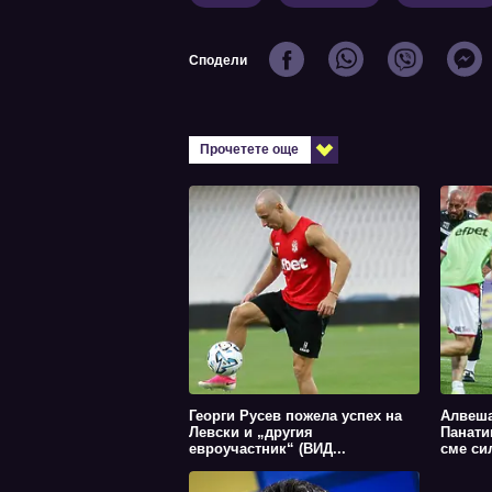
Сподели
Прочетете още
Георги Русев пожела успех на
Алвеша
Левски и „другия
Панати
евроучастник“ (ВИД...
сме сил