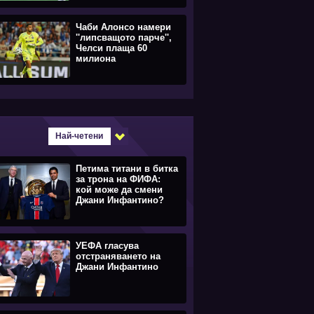
Чаби Алонсо намери
''липсващото парче'',
Челси плаща 60
милиона
Най-четени
Петима титани в битка
за трона на ФИФА:
кой може да смени
Джани Инфантино?
УЕФА гласува
отстраняването на
Джани Инфантино