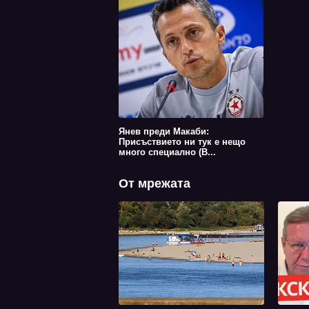
Янев преди Макаби:
Присъствието ни тук е нещо
много специално (В...
От мрежата