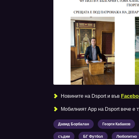
Новините на Dsport и във
Facebo
Мобилният Аpp на Dsport вече е ту
Давид Борбалан
Георги Кабаков
съдии
БГ Футбол
Любопитно