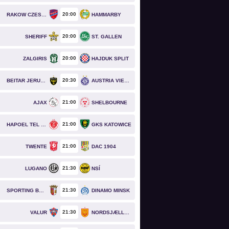
20
00
RAKOW CZESTOCHOWA
HAMMARBY
20
00
SHERIFF
ST. GALLEN
20
00
ZALGIRIS
HAJDUK SPLIT
20
30
BEITAR JERUSALEM
AUSTRIA VIENNA
21
00
AJAX
SHELBOURNE
21
00
HAPOEL TEL AVIV
GKS KATOWICE
21
00
TWENTE
DAC 1904
21
30
LUGANO
NSÍ
21
30
SPORTING BRAGA
DINAMO MINSK
21
30
VALUR
NORDSJÆLLAND