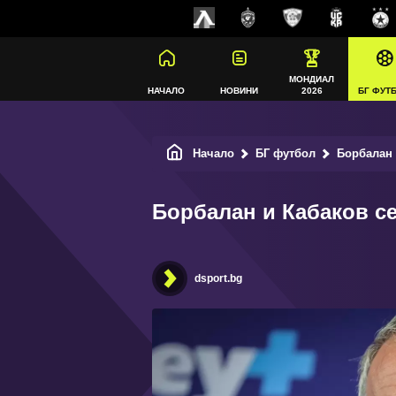
МОНДИАЛ
НАЧАЛО
НОВИНИ
2026
БГ ФУТ
Начало
БГ футбол
Борбалан 
Борбалан и Кабаков се
dsport.bg