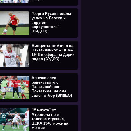
Георги Русев пожела
успех на Левски и
„другия
евроучастник“
(ВИДЕО)
Емоцията oт Атина на
Панатинайкос – ЦСКА
1948 в ефира на Дарик
радио (АУДИО)
Алвеша след
равенството с
Панатинайкос:
Показахме, че сме
силен отбор (ВИДЕО)
''Мечката'' от
Акропола не е
толкова страшна,
ЦСКА 1948 може да
мечтае