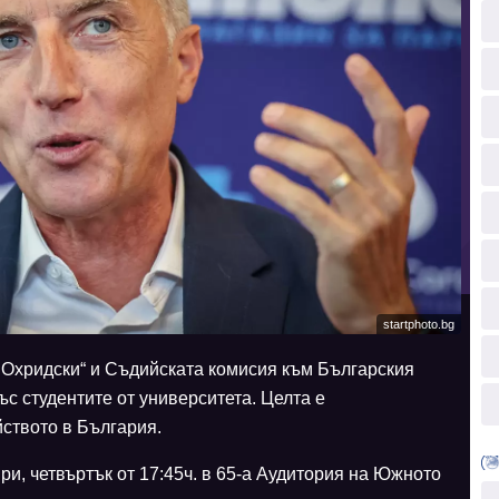
startphoto.bg
 Охридски“ и Съдийската комисия към Българския
с студентите от университета. Целта е
ството в България.
и, четвъртък от 17:45ч. в 65-а Аудитория на Южното