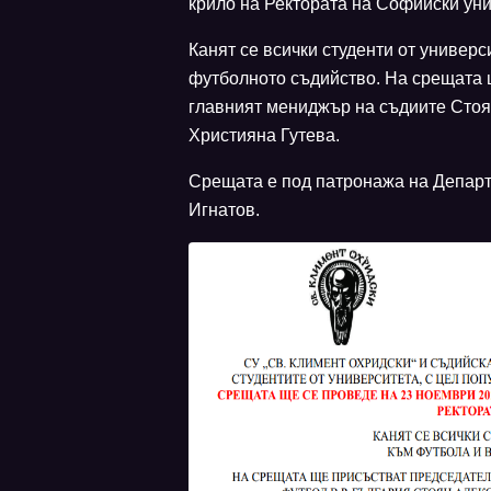
крило на Ректората на Софийски уни
Канят се всички студенти от универс
футболното съдийство. На срещата 
главният мениджър на съдиите Стоян
Християна Гутева.
Срещата е под патронажа на Департа
Игнатов.