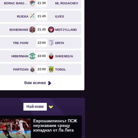
21
30
BORAC BANJA LUKA
ML ROGACHEV
21
45
RIJEKA
ILVES
21
45
BOHEMIANS
MIDTJYLLAND
22
00
TRE FIORI
DRITA
22
00
HIBERNIAN
SHKENDIJA
22
00
PARTIZAN
TOBOL
Виж всички
Най-нови
Еврошампионът ПСЖ
неузнаваем срещу
изпаднал от Ла Лига