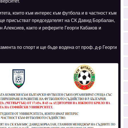
верситет.
итета, които към интерес към футбола и в частност към
ще присъстват председателят на СК Давид Борбалан,
 Алексиев, както и реферите Георги Кабаков и
мента по спорт и ще бъде водена от проф. д-р Георги