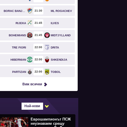
21
30
BORAC BANJA LUKA
ML ROGACHEV
21
45
RIJEKA
ILVES
21
45
BOHEMIANS
MIDTJYLLAND
22
00
TRE FIORI
DRITA
22
00
HIBERNIAN
SHKENDIJA
22
00
PARTIZAN
TOBOL
Виж всички
Най-нови
Еврошампионът ПСЖ
неузнаваем срещу