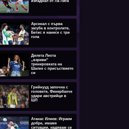
изпаднал от Ла Лига
Арсенал с първа
загуба в контролите,
Бетис я нанесе с три
гола
Дилета Леота
„взриви“
тренировката на
Шалке с присъствието
си
Грийнууд започна с
головете, Фенербахче
удари австрийци в
ШЛ
Атанас Илиев: Играем
добре, имаме
ситуации, надявам се