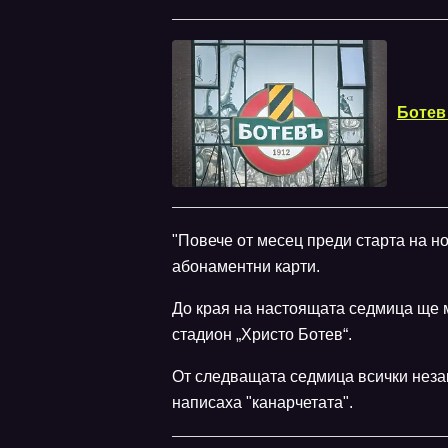
Ботев
"Повече от месец преди старта на но
абонаментни карти.
До края на настоящата седмица ще м
стадион „Христо Ботев“.
От следващата седмица всички неза
написаха "канарчетата".