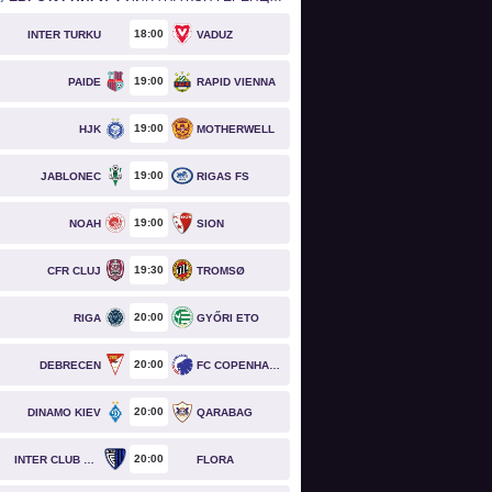
18
00
INTER TURKU
VADUZ
19
00
PAIDE
RAPID VIENNA
19
00
HJK
MOTHERWELL
19
00
JABLONEC
RIGAS FS
19
00
NOAH
SION
19
30
CFR CLUJ
TROMSØ
20
00
RIGA
GYŐRI ETO
20
00
DEBRECEN
FC COPENHAGEN
20
00
DINAMO KIEV
QARABAG
20
00
INTER CLUB D'ESCALDES
FLORA