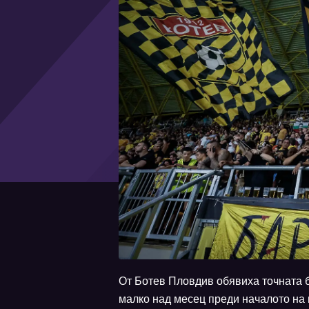
От Ботев Пловдив обявиха точната 
малко над месец преди началото на