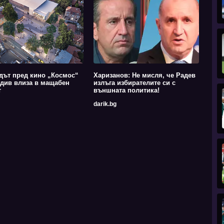
дът пред кино „Космос“
Харизанов: Не мисля, че Радев
див влиза в мащабен
излъга избирателите си с
т
външната политика!
darik.bg