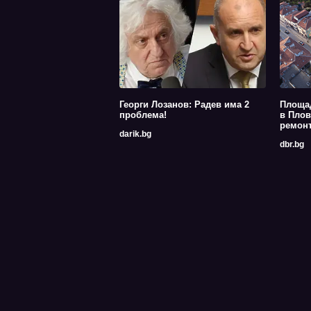
Георги Лозанов: Радев има 2
Площа
проблема!
в Плов
ремон
darik.bg
dbr.bg