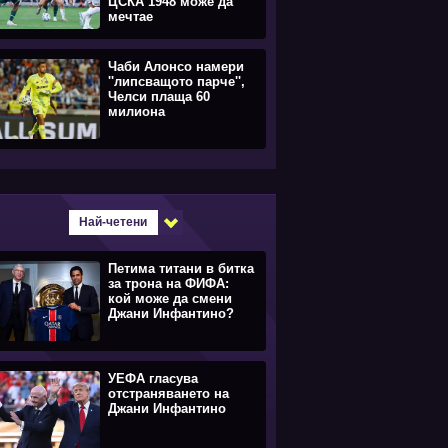
ЦСКА 1948 може да
мечтае
Чаби Алонсо намери
''липсващото парче'',
Челси плаща 60
милиона
Най-четени
Петима титани в битка
за трона на ФИФА:
кой може да смени
Джани Инфантино?
УЕФА гласува
отстраняването на
Джани Инфантино