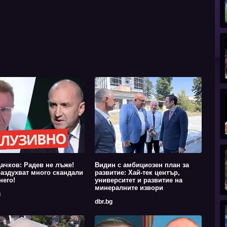
ачков: Радев не лъже!
Видин с амбициозен план за
аздухват много скандали
развитие: Хай-тек център,
него!
университет и развитие на
минералните извори
g
dbr.bg