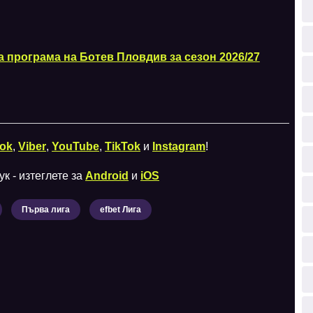
а програма на Ботев Пловдив за сезон 2026/27
ok
,
Viber
,
YouTube
,
TikTok
и
Instagram
!
к - изтеглете за
Android
и
iOS
Първа лига
efbet Лига