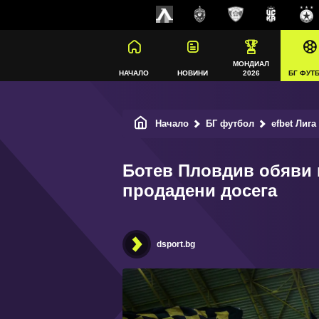
МОНДИАЛ
НАЧАЛО
НОВИНИ
2026
БГ ФУТ
Начало
БГ футбол
efbet Лига
Ботев Пловдив обяви 
продадени досега
dsport.bg