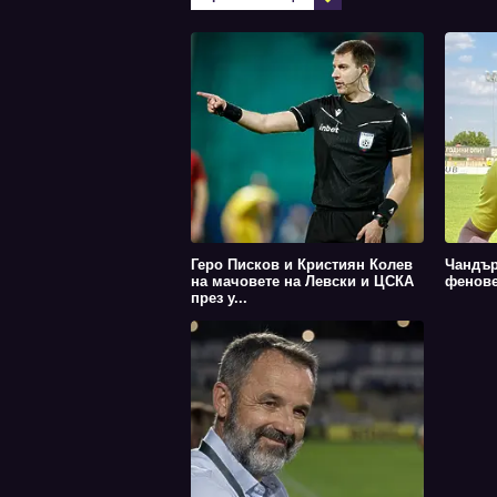
Геро Писков и Кристиян Колев
Чандър
на мачовете на Левски и ЦСКА
фенове
през у...