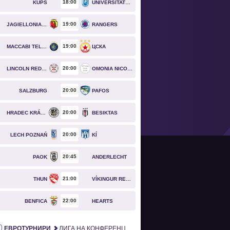
18
00
KUPS
UNIVERSITATEA CRAIOVA
19
00
JAGIELLONIA BIAŁYSTOK
RANGERS
19
00
MACCABI TEL AVIV
ЦСКА
20
00
LINCOLN RED IMPS
OMONIA NICOSIA
20
00
SALZBURG
PAFOS
20
00
HRADEC KRÁLOVÉ
BESIKTAS
20
00
LECH POZNAŃ
KÍ
20
45
PAOK
ANDERLECHT
21
00
THUN
VÍKINGUR REYKJAVÍK
22
00
BENFICA
HEARTS
ЕВРОТУРНИРИ
ЛИГА НА КОНФЕРЕНЦИИТЕ