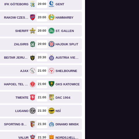
20
00
IFK GÖTEBORG
GENT
20
00
RAKOW CZESTOCHOWA
HAMMARBY
20
00
SHERIFF
ST. GALLEN
20
00
ZALGIRIS
HAJDUK SPLIT
20
30
BEITAR JERUSALEM
AUSTRIA VIENNA
21
00
AJAX
SHELBOURNE
21
00
HAPOEL TEL AVIV
GKS KATOWICE
21
00
TWENTE
DAC 1904
21
30
LUGANO
NSÍ
21
30
SPORTING BRAGA
DINAMO MINSK
21
30
VALUR
NORDSJÆLLAND