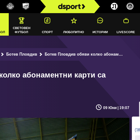
СВЕТОВЕН
БОЛ
ФУТБОЛ
СПОРТ
ЛЮБОПИТНО
ИСТОРИИ
LIVESCORE
Ботев Пловдив
Ботев Пловдив обяви колко абонаментни карти са продадени досега
колко абонаментни карти са
09 Юни | 19:07