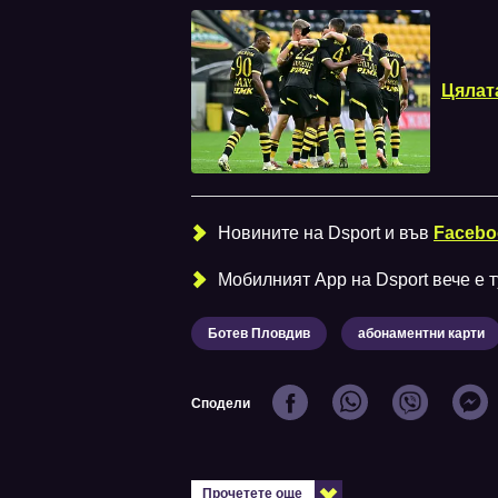
Цялат
Новините на Dsport и във
Facebo
Мобилният Аpp на Dsport вече е ту
Ботев Пловдив
абонаментни карти
Сподели
Прочетете още