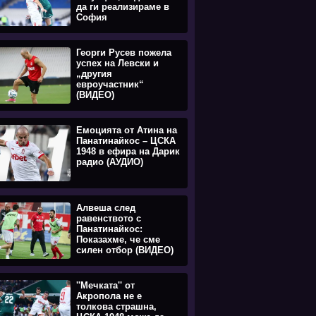
да ги реализираме в
София
Георги Русев пожела
успех на Левски и
„другия
евроучастник“
(ВИДЕО)
Емоцията oт Атина на
Панатинайкос – ЦСКА
1948 в ефира на Дарик
радио (АУДИО)
Алвеша след
равенството с
Панатинайкос:
Показахме, че сме
силен отбор (ВИДЕО)
''Мечката'' от
Акропола не е
толкова страшна,