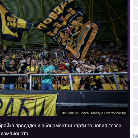
Фенове на Ботев Пловдив / startphoto.bg
бройка продадени абонаментни карти за новия сезон
 шампионата.