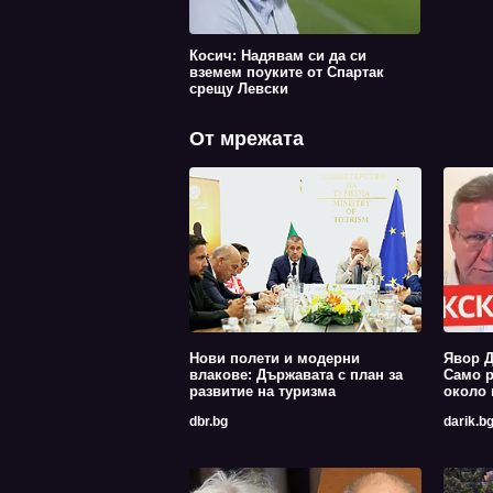
Косич: Надявам си да си
вземем поуките от Спартак
срещу Левски
От мрежата
Нови полети и модерни
Явор Д
влакове: Държавата с план за
Само р
развитие на туризма
около 
dbr.bg
darik.b