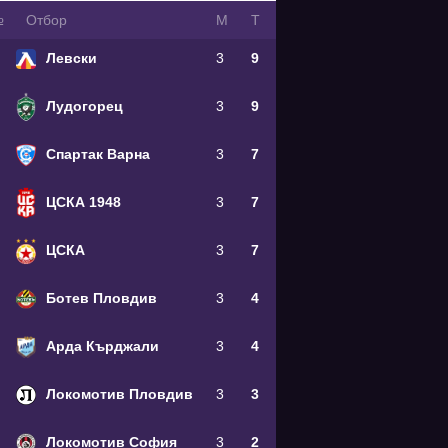
№
Oтбор
М
Т
Левски
3
9
Лудогорец
3
9
Спартак Варна
3
7
ЦСКА 1948
3
7
ЦСКА
3
7
Ботев Пловдив
3
4
Арда Кърджали
3
4
Локомотив Пловдив
3
3
Локомотив София
3
2