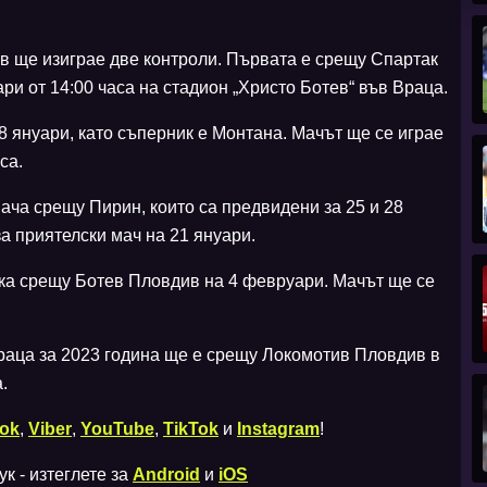
ев ще изиграе две контроли. Първата е срещу Спартак
ри от 14:00 часа на стадион „Христо Ботев“ във Враца.
8 януари, като съперник е Монтана. Мачът ще се играе
са.
ача срещу Пирин, които са предвидени за 25 и 28
а приятелски мач на 21 януари.
ка срещу Ботев Пловдив на 4 февруари. Мачът ще се
аца за 2023 година ще е срещу Локомотив Пловдив в
.
ok
,
Viber
,
YouTube
,
TikTok
и
Instagram
!
к - изтеглете за
Android
и
iOS