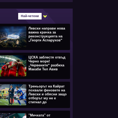
Най-четени
Левски направи нова
важна крачка за
реконструкцията на
„Георги Аспарухов“
ЦСКА заблестя отвъд
Черно море!
„Червените“ разбиха
Макаби Тел Авив
Треньорът на Кайрат
похвали феновете на
Левски и обясни защо
отборът му не е
стигнал до
равенството
''Мечката'' от