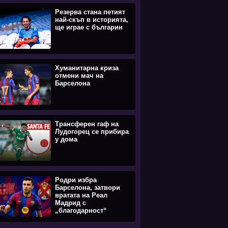
Резерва стана петият
най-скъп в историята,
ще играе с българин
Хуманитарна криза
отмени мач на
Барселона
Трансферен гаф на
Лудогорец се прибира
у дома
Родри избра
Барселона, затвори
вратата на Реал
Мадрид с
„благодарност“