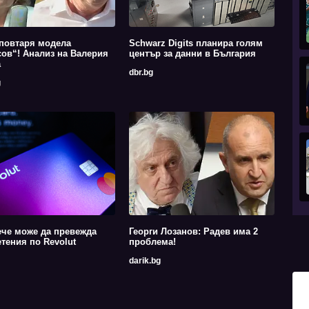
повтаря модела
Schwarz Digits планира голям
ов“! Анализ на Валерия
център за данни в България
а
dbr.bg
g
че може да превежда
Георги Лозанов: Радев има 2
тения по Revolut
проблема!
darik.bg