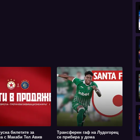
усна билетите за
Трансферен гаф на Лудогорец
а с Макаби Тел Авив
се прибира у дома