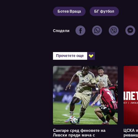
Ботев Враца
БГ футбол
Сподели
Прочетете още
Сангаре сред феновете на
ЦСКА п
Левски преди мача с
реванш