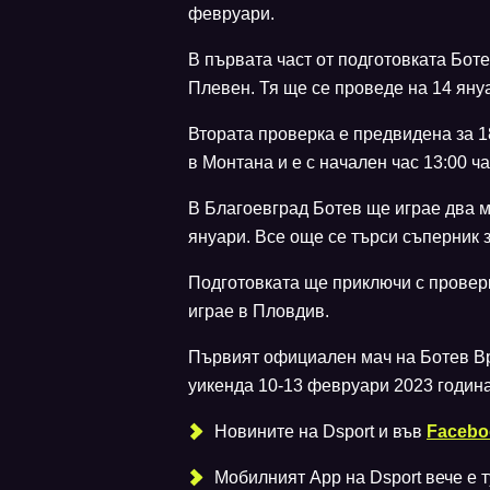
февруари.
В първата част от подготовката Бот
Плевен. Тя ще се проведе на 14 януа
Втората проверка е предвидена за 1
в Монтана и е с начален час 13:00 ча
В Благоевград Ботев ще играе два м
януари. Все още се търси съперник з
Подготовката ще приключи с провер
играе в Пловдив.
Първият официален мач на Ботев Вр
уикенда 10-13 февруари 2023 година
Новините на Dsport и във
Facebo
Мобилният Аpp на Dsport вече е ту