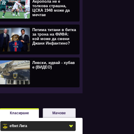
Акропола не е
толкова страшна,
ЦСКА 1948 може да
мечтае
Петима титани в битка
за трона на ФИФА:
кой може да смени
Джани Инфантино?
Левски, идвай - хубав
е (ВИДЕО)
Класиране
Мачове