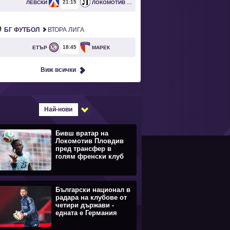
21
15
ЛЕВСКИ
ЛОКОМОТИВ ПЛОВДИВ
БГ ФУТБОЛ
ВТОРА ЛИГА
18
45
ЕТЪР
МАРЕК
Виж всички
Най-нови
Бивш вратар на
Локомотив Пловдив
пред трансфер в
голям френски клуб
Български национал в
радара на клубове от
четири държави -
едната е Германия