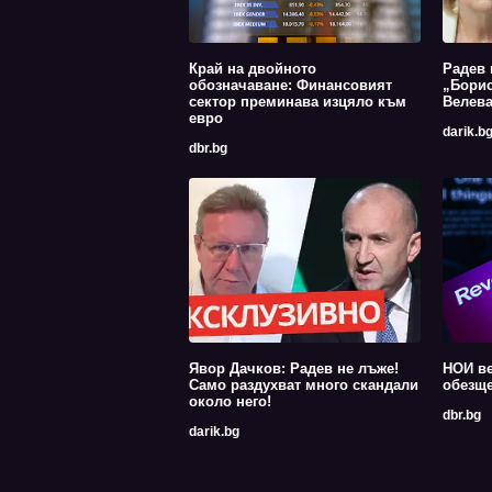
Край на двойното
Радев 
обозначаване: Финансовият
„Борис
сектор преминава изцяло към
Велев
евро
darik.b
dbr.bg
Явор Дачков: Радев не лъже!
НОИ ве
Само раздухват много скандали
обезще
около него!
dbr.bg
darik.bg