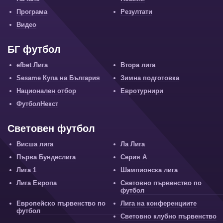
Програма
Резултати
Видео
БГ футбол
efbet Лига
Втора лига
Sesame Купа на България
Зимна подготовка
Национален отбор
Евротурнири
ФутболНекст
Световен футбол
Висша лига
Ла Лига
Първа Бундеслига
Серия А
Лига 1
Шампионска лига
Лига Европа
Световно първенство по
футбол
Европейско първенство по
Лига на конференциите
футбол
Световно клубно първенство