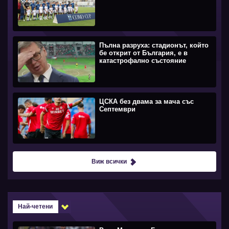
Пълна разруха: стадионът, който
бе открит от България, е в
катастрофално състояние
ЦСКА без двама за мача със
Септември
Виж всички
Най-четени