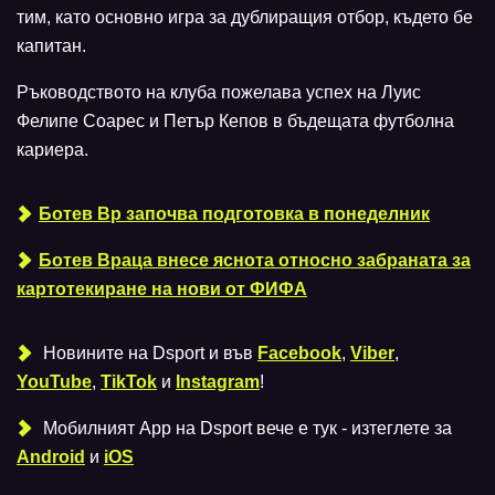
тим, като основно игра за дублиращия отбор, където бе
капитан.
Ръководството на клуба пожелава успех на Луис
Фелипе Соарес и Петър Кепов в бъдещата футболна
кариера.
Ботев Вр започва подготовка в понеделник
Ботев Враца внесе яснота относно забраната за
картотекиране на нови от ФИФА
Новините на Dsport и във
Facebook
,
Viber
,
YouTube
,
TikTok
и
Instagram
!
Мобилният Аpp на Dsport вече е тук - изтеглете за
Android
и
iOS