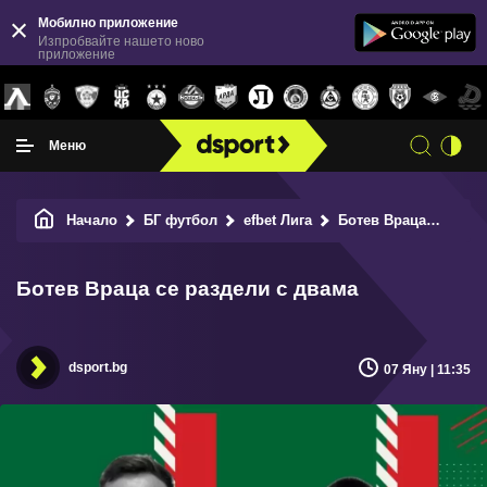
Мобилно приложение
Изпробвайте нашето ново
приложение
Меню
Начало
БГ футбол
efbet Лига
Ботев Враца
Ботев
Ботев Враца се раздели с двама
dsport.bg
07 Яну | 11:35