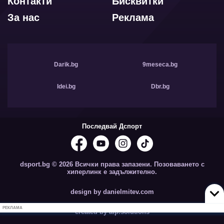
Контакти
Бисквитки
За нас
Реклама
Darik.bg
9meseca.bg
Idei.bg
Dbr.bg
Последвай Дспорт
dsport.bg © 2026 Всички права запазени. Позоваването с
хиперлинк е задължително.
design by danielmitev.com
РЕКЛАМА
created by aip.solutions