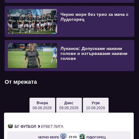
Черно море без трио за мача с
Лудогорец
Луканов: Допускаме наивни
голове и изтърваваме наивни
голове
От мрежата
Вчера
Днес
Утре
08.08.2026
09.08.2026
10.08.2026
БГ ФУТБОЛ
EFBET ЛИГА
19
00
ЧЕРНО МОРЕ
ЛУДОГОРЕЦ