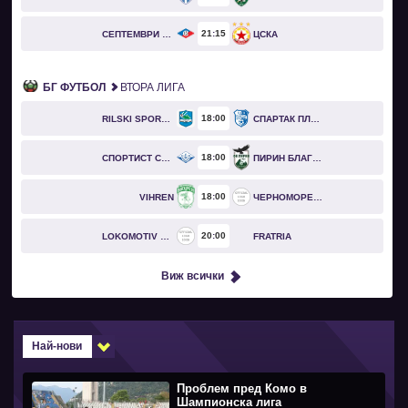
21
15
СЕПТЕМВРИ СОФИЯ
ЦСКА
БГ ФУТБОЛ
ВТОРА ЛИГА
18
00
RILSKI SPORTIST
СПАРТАК ПЛЕВЕН
18
00
СПОРТИСТ СВОГЕ
ПИРИН БЛАГОЕВГРАД
18
00
VIHREN
ЧЕРНОМОРЕЦ БУРГАС
20
00
LOKOMOTIV GO
FRATRIA
Виж всички
Най-нови
Проблем пред Комо в
Шампионска лига