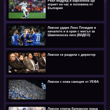
Реал Мадрид и Барселона ще
играят на час и половина от
България
Левски удари Локо Пловдив в
началото и в края с мисъл за
Шампионска лига (ВИДЕО)
Левски се раздели с директор
Левски с нова санкция от УЕФА
Левски отряза балкански гранд