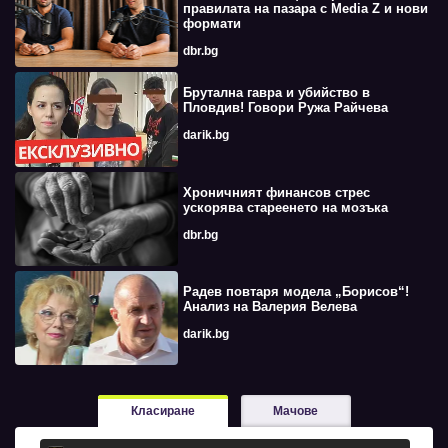
правилата на пазара с Media Z и нови
формати
dbr.bg
Брутална гавра и убийство в
Пловдив! Говори Ружа Райчева
darik.bg
Хроничният финансов стрес
ускорява стареенето на мозъка
dbr.bg
Радев повтаря модела „Борисов“!
Анализ на Валерия Велева
darik.bg
Класиране
Мачове