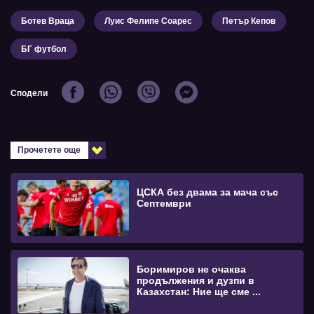
Ботев Враца
Луис Фелипе Соарес
Петър Кепов
БГ футбол
Сподели
Прочетете още
ЦСКА без двама за мача със
Септември
Боримиров не очаква
продължения и дузпи в
Казахстан: Ние ще сме ...