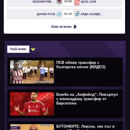
19
00
ЛОКОМОТИВ СОФИЯ
ЦСКА 1948
21
15
ДУНАВ РУСЕ
АРДА КЪРДЖАЛИ
Виж всички
Най-нови
ПСВ обяви трансфер с
български кючек (ВИДЕО)
Бомба на „Анфийлд“: Ливърпул
с изненадващ трансфер от
Барселона
БУТОНКИТЕ: Левски, лек път и