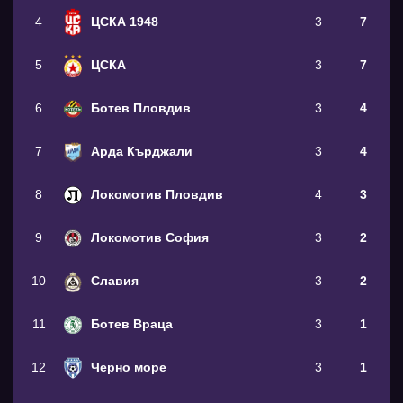
4
ЦСКА 1948
3
7
5
ЦСКА
3
7
6
Ботев Пловдив
3
4
7
Арда Кърджали
3
4
8
Локомотив Пловдив
4
3
9
Локомотив София
3
2
10
Славия
3
2
11
Ботев Враца
3
1
12
Черно море
3
1