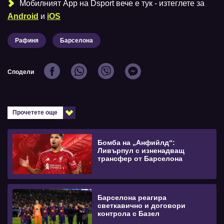
Мобилният Аpp на Dsport вече е тук - изтеглете за
Android
и
iOS
Рафиня
Барселона
Сподели
Прочетете още
Бомба на „Анфийлд“:
Ливърпул с изненадващ
трансфер от Барселона
Барселона реагира
светкавично и договори
контрола с Базел