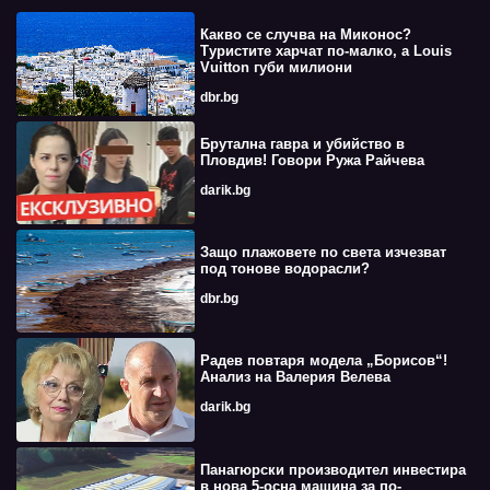
Какво се случва на Миконос?
Туристите харчат по-малко, а Louis
Vuitton губи милиони
dbr.bg
Брутална гавра и убийство в
Пловдив! Говори Ружа Райчева
darik.bg
Защо плажовете по света изчезват
под тонове водорасли?
dbr.bg
Радев повтаря модела „Борисов“!
Анализ на Валерия Велева
darik.bg
Панагюрски производител инвестира
в нова 5-осна машина за по-