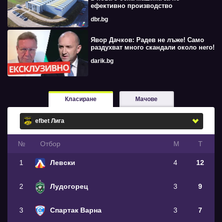
ефективно производство
dbr.bg
Явор Дачков: Радев не лъже! Само
раздухват много скандали около него!
darik.bg
Класиране
Мачове
№
Oтбор
М
Т
1
Левски
4
12
2
Лудогорец
3
9
3
Спартак Варна
3
7