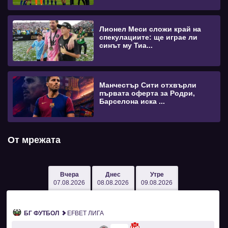
Лионел Меси сложи край на
спекулациите: ще играе ли
синът му Тиа...
Манчестър Сити отхвърли
първата оферта за Родри,
Барселона иска ...
От мрежата
Вчера
Днес
Утре
07.08.2026
08.08.2026
09.08.2026
БГ ФУТБОЛ
EFBET ЛИГА