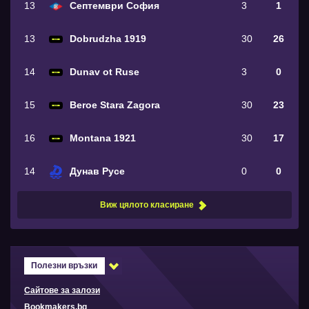
13
Септември София
3
1
13
Dobrudzha 1919
30
26
14
Dunav ot Ruse
3
0
15
Beroe Stara Zagora
30
23
16
Montana 1921
30
17
14
Дунав Русе
0
0
Виж цялото класиране
Полезни връзки
Сайтове за залози
Bookmakers.bg