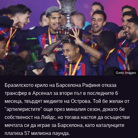
Getty Images
Бразилското крило на Барселона Рафиня отказа
трансфер в Арсенал за втори път в последните 6
месеца, твърдят медиите на Острова. Той бе желан от
"артилеристите" още през миналия сезон, докато бе
собственост на Лийдс, но тогава настоя да осъществи
мечтата си да играе за Барселона, като каталунците
платиха 57 милиона паунда.