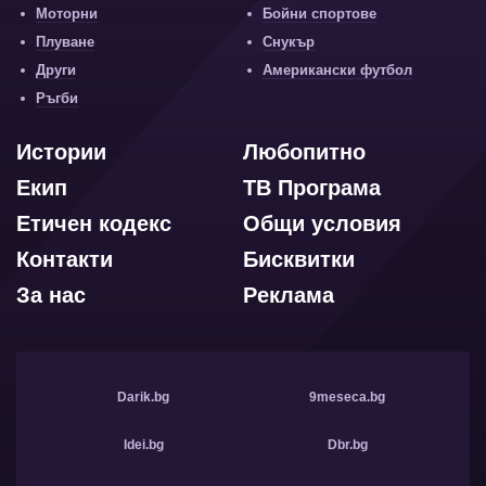
Моторни
Бойни спортове
Плуване
Снукър
Други
Американски футбол
Ръгби
Истории
Любопитно
Екип
ТВ Програма
Етичен кодекс
Общи условия
Контакти
Бисквитки
За нас
Реклама
Darik.bg
9meseca.bg
Idei.bg
Dbr.bg