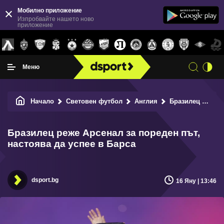
Мобилно приложение
Изпробвайте нашето ново
приложение
Меню
Начало
Световен футбол
Англия
Бразилец реже Арсенал за пореден път, настоява да успее в Барса
Бразилец реже Арсенал за пореден път,
настоява да успее в Барса
dsport.bg
16 Яну | 13:46