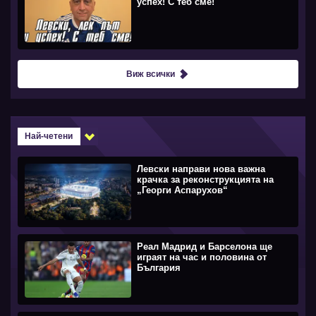
успех! С теб сме!
Виж всички
Най-четени
Левски направи нова важна
крачка за реконструкцията на
„Георги Аспарухов“
Реал Мадрид и Барселона ще
играят на час и половина от
България