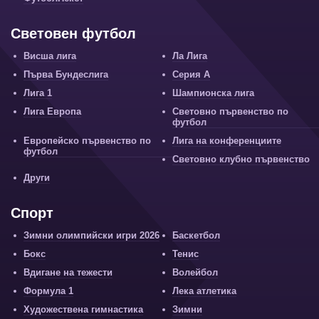
Световен футбол
Висша лига
Ла Лига
Първа Бундеслига
Серия А
Лига 1
Шампионска лига
Лига Европа
Световно първенство по
футбол
Европейско първенство по
Лига на конференциите
футбол
Световно клубно първенство
Други
Спорт
Зимни олимпийски игри 2026
Баскетбол
Бокс
Тенис
Вдигане на тежести
Волейбол
Формула 1
Лека атлетика
Художествена гимнастика
Зимни