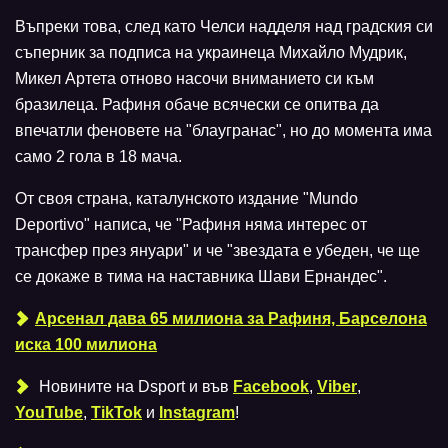
Въпреки това, след като Челси надделя над градския си
съперник за подписа на украинеца Михайло Мудрик,
Микел Артета отново насочи вниманието си към
бразилеца. Рафиня обаче всячески се опитва да
впечатли феновете на "блаугранас", но до момента има
само 2 гола в 18 мача.
От своя страна, каталунското издание "Mundo
Deportivo" написа, че "Рафиня няма интерес от
трансфер през януари" и че "звездата е убеден, че ще
се докаже в тима на наставника Шави Ернандес".
Арсенал дава 65 милиона за Рафиня, Барселона
иска 100 милиона
Новините на Dsport и във
Facebook
,
Viber
,
YouTube
,
TikTok
и
Instagram
!