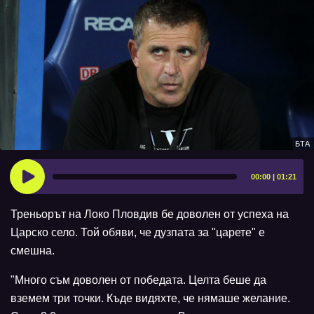
БТА
00:00 | 01:21
Треньорът на Локо Пловдив бе доволен от успеха на
Царско село. Той обяви, че дузпата за "царете" е
смешна.
"Много съм доволен от победата. Целта беше да
вземем три точки. Къде видяхте, че нямаше желание.