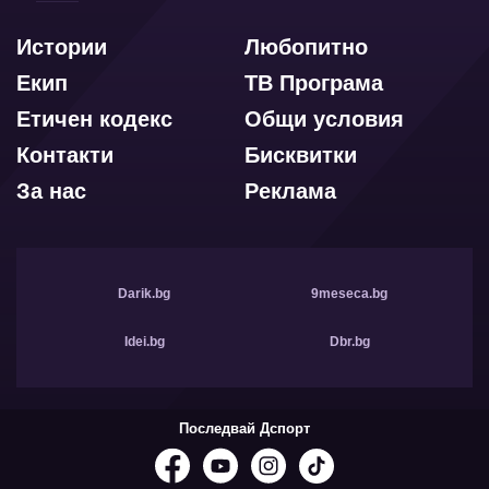
Истории
Любопитно
Екип
ТВ Програма
Етичен кодекс
Общи условия
Контакти
Бисквитки
За нас
Реклама
Darik.bg
9meseca.bg
Idei.bg
Dbr.bg
Последвай Дспорт