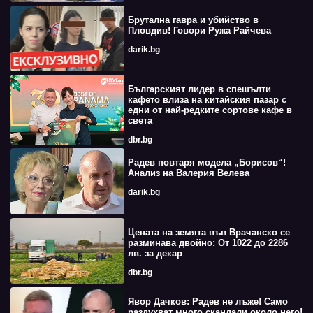
Брутална гавра и убийство в
Пловдив! Говори Ружа Райчева
darik.bg
Българският лидер в спешълти
кафето влиза на китайския пазар с
едни от най-редките сортове кафе в
света
dbr.bg
Радев повтаря модела „Борисов“!
Анализ на Валерия Велева
darik.bg
Цената на земята във Врачанско се
разминава двойно: От 1022 до 2286
лв. за декар
dbr.bg
Явор Дачков: Радев не лъже! Само
раздухват много скандали около него!