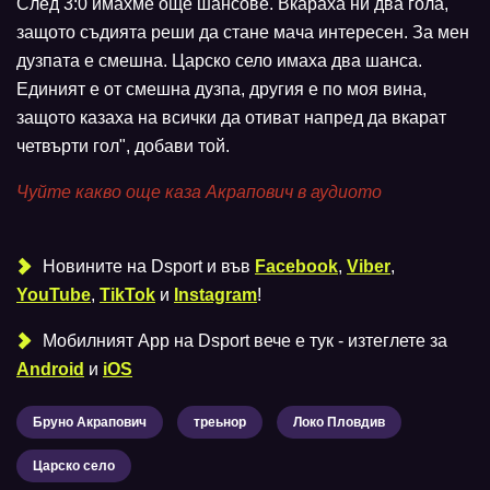
След 3:0 имахме още шансове. Вкараха ни два гола,
защото съдията реши да стане мача интересен. За мен
дузпата е смешна. Царско село имаха два шанса.
Единият е от смешна дузпа, другия е по моя вина,
защото казаха на всички да отиват напред да вкарат
четвърти гол", добави той.
Чуйте какво още каза Акрапович в аудиото
Новините на Dsport и във
Facebook
,
Viber
,
YouTube
,
TikTok
и
Instagram
!
Мобилният Аpp на Dsport вече е тук - изтеглете за
Android
и
iOS
Бруно Акрапович
треьнор
Локо Пловдив
Царско село