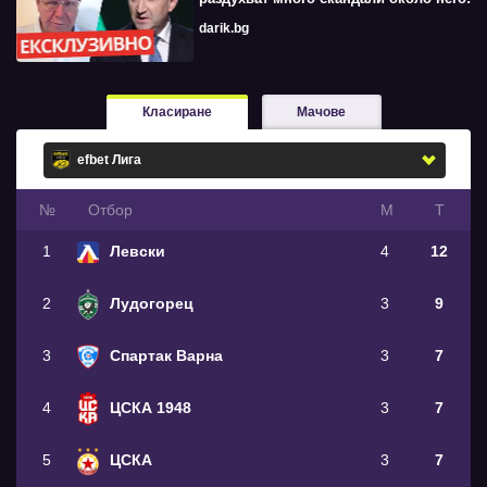
darik.bg
Класиране
Мачове
№
Oтбор
М
Т
1
Левски
4
12
2
Лудогорец
3
9
3
Спартак Варна
3
7
4
ЦСКА 1948
3
7
5
ЦСКА
3
7