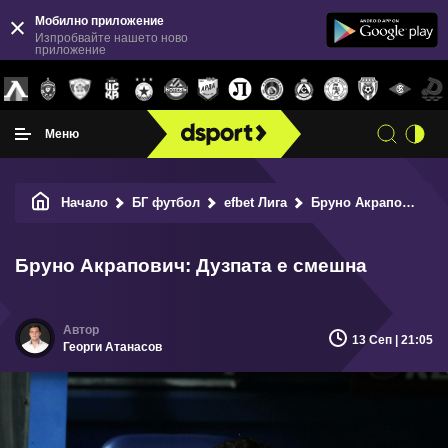
Мобилно приложение
Изпробвайте нашето ново
приложение
Меню
Начало
БГ футбол
efbet Лига
Бруно Акрапович: Дузпата е смешна
Бруно Акрапович: Дузпата е смешна
13 Сеп | 21:05
Георги Атанасов