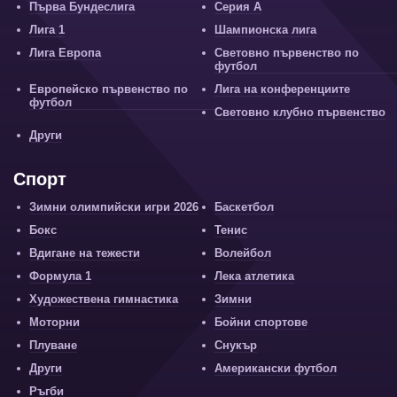
Първа Бундеслига
Серия А
Лига 1
Шампионска лига
Лига Европа
Световно първенство по
футбол
Европейско първенство по
Лига на конференциите
футбол
Световно клубно първенство
Други
Спорт
Зимни олимпийски игри 2026
Баскетбол
Бокс
Тенис
Вдигане на тежести
Волейбол
Формула 1
Лека атлетика
Художествена гимнастика
Зимни
Моторни
Бойни спортове
Плуване
Снукър
Други
Американски футбол
Ръгби