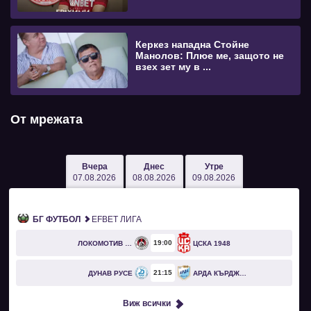
Керкез нападна Стойне
Манолов: Плюе ме, защото не
взех зет му в ...
От мрежата
Вчера
Днес
Утре
07.08.2026
08.08.2026
09.08.2026
БГ ФУТБОЛ
EFBET ЛИГА
19
00
ЛОКОМОТИВ СОФИЯ
ЦСКА 1948
21
15
ДУНАВ РУСЕ
АРДА КЪРДЖАЛИ
Виж всички