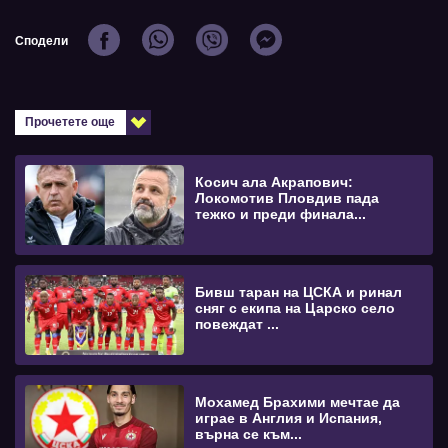
Сподели
Прочетете още
Косич ала Акрапович:
Локомотив Пловдив пада
тежко и преди финала...
Бивш таран на ЦСКА и ринал
сняг с екипа на Царско село
повеждат ...
Мохамед Брахими мечтае да
играе в Англия и Испания,
върна се към...