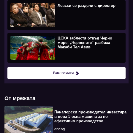
Левски се раздели с директор
ЦСКА заблестя отвъд Черно
море! „Червените“ разбиха
Макаби Тел Авив
Виж всички
От мрежата
Панагюрски производител инвестира
в нова 5-осна машина за по-
ефективно производство
dbr.bg