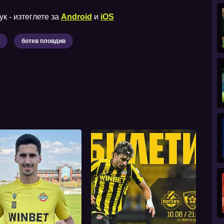
к - изтеглете за
Android
и
iOS
ботев пловдив