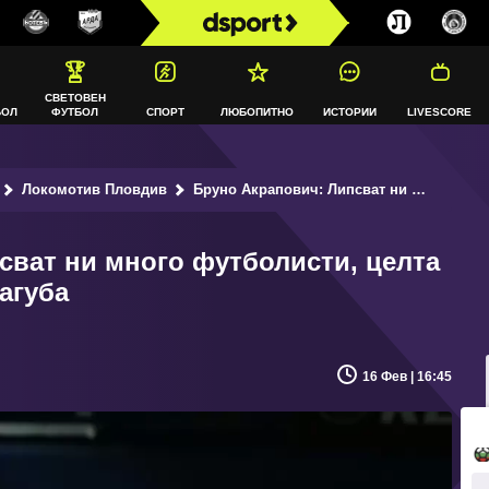
СВЕТОВЕН
БОЛ
ФУТБОЛ
СПОРТ
ЛЮБОПИТНО
ИСТОРИИ
LIVESCORE
Локомотив Пловдив
Бруно Акрапович: Липсват ни много футболисти, целта бе да стартираме без загуба
сват ни много футболисти, целта
загуба
16 Фев | 16:45