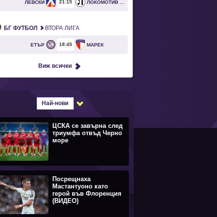
21
15
ЛЕВСКИ
ЛОКОМОТИВ ПЛОВДИВ
БГ ФУТБОЛ
ВТОРА ЛИГА
18
45
ЕТЪР
МАРЕК
Виж всички
Най-нови
ЦСКА се завърна след
триумфа отвъд Черно
море
Посрещнаха
Мастантуоно като
герой във Флоренция
(ВИДЕО)