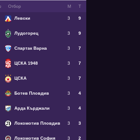
№
Oтбор
М
Т
Левски
3
9
Лудогорец
3
9
Спартак Варна
3
7
ЦСКА 1948
3
7
ЦСКА
3
7
Ботев Пловдив
3
4
Арда Кърджали
3
4
Локомотив Пловдив
3
3
Локомотив София
3
2