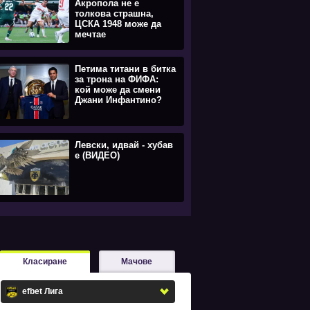
Акропола не е
толкова страшна,
ЦСКА 1948 може да
мечтае
Петима титани в битка
за трона на ФИФА:
кой може да смени
Джани Инфантино?
Левски, идвай - хубав
е (ВИДЕО)
Класиране
Мачове