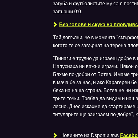
загуба и футболистите му са я пости
завърши 0:0.
Без голове и скука на пловдив
Той допълни, че в момента "смърфов
когато те се завърнат на терена пло
"Винаги е трудно да играеш добре в
Напуснаха ни важни играчи. Някои о
Бяхме по-добри от Ботев. Имаме три
в мача бе за нас, и ако Карагерен 
бяха на наша страна. Ботев не ни и
трите точки. Трябва да видим и наша
лесно. Днес искахме да стартираме б
титулярите ще заиграем по-добре", 
Новините на Dsport и във
Facebo