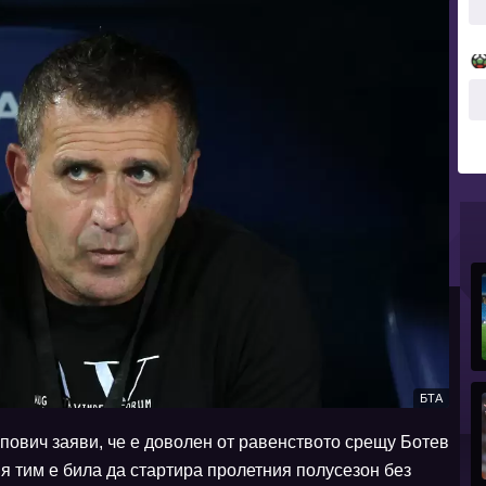
БТА
ович заяви, че е доволен от равенството срещу Ботев
ия тим е била да стартира пролетния полусезон без