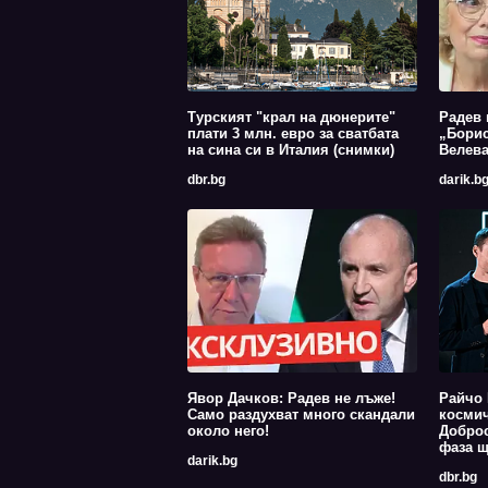
Турският "крал на дюнерите"
Радев 
плати 3 млн. евро за сватбата
„Борис
на сина си в Италия (снимки)
Велев
dbr.bg
darik.b
Явор Дачков: Радев не лъже!
Райчо 
Само раздухват много скандали
космич
около него!
Доброс
фаза щ
darik.bg
dbr.bg