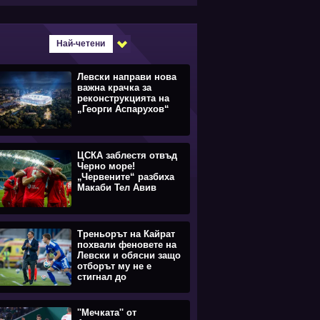
Най-четени
Левски направи нова
важна крачка за
реконструкцията на
„Георги Аспарухов“
ЦСКА заблестя отвъд
Черно море!
„Червените“ разбиха
Макаби Тел Авив
Треньорът на Кайрат
похвали феновете на
Левски и обясни защо
отборът му не е
стигнал до
равенството
''Мечката'' от