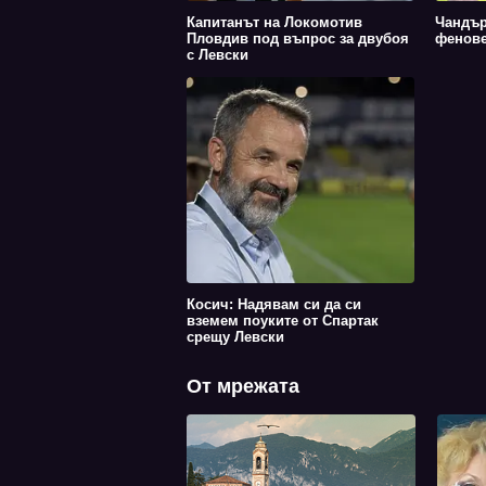
Капитанът на Локомотив
Чандър
Пловдив под въпрос за двубоя
фенове
с Левски
Косич: Надявам си да си
вземем поуките от Спартак
срещу Левски
От мрежата