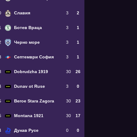
0
Славия
3
2
1
Ботев Враца
3
1
2
Черно море
3
1
3
Септември София
3
1
3
Dobrudzha 1919
30
26
4
Dunav ot Ruse
3
0
5
Beroe Stara Zagora
30
23
6
Montana 1921
30
17
4
Дунав Русе
0
0