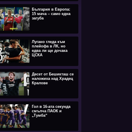
България в Европа:
15 мача – само една
загуба
Лугано гледа към
плейофа в ЛК, но
едва ли ще дочака
ЦСКА
Десет от Бешикташ се
наложиха над Храдец
Кралове
Гол в 16-ата секунда
смълча ПАОК и
„Тумба“