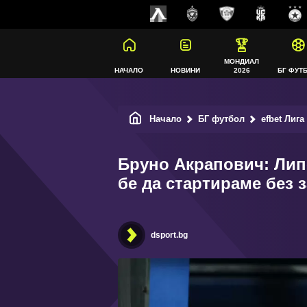
МОНДИАЛ
НАЧАЛО
НОВИНИ
2026
БГ ФУТ
Начало
БГ футбол
efbet Лига
Бруно Акрапович: Лип
бе да стартираме без 
dsport.bg