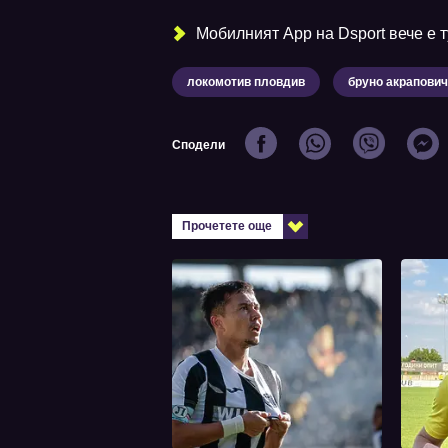
Мобилният Аpp на Dsport вече е ту
локомотив пловдив
бруно акрапович
Сподели
Прочетете още