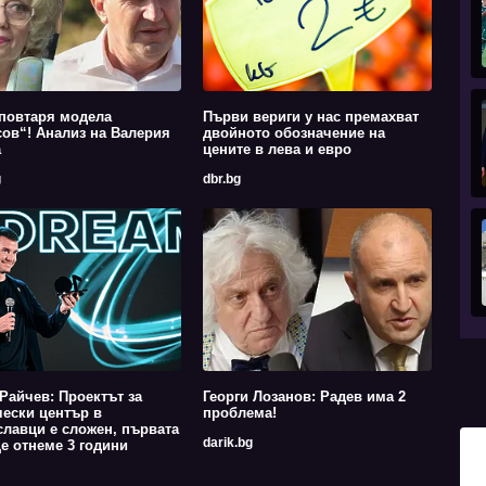
повтаря модела
Първи вериги у нас премахват
ов“! Анализ на Валерия
двойното обозначение на
а
цените в лева и евро
g
dbr.bg
Райчев: Проектът за
Георги Лозанов: Радев има 2
ески център в
проблема!
лавци е сложен, първата
darik.bg
е отнеме 3 години