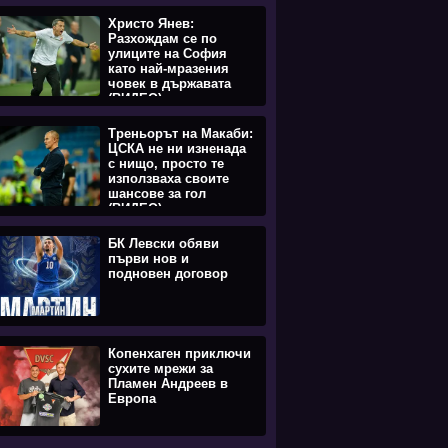
Христо Янев:
Разхождам се по
улиците на София
като най-мразения
човек в държавата
(ВИДЕО)
Треньорът на Макаби:
ЦСКА не ни изненада
с нищо, просто те
използваха своите
шансове за гол
(ВИДЕО)
БК Левски обяви
първи нов и
подновен договор
Копенхаген приключи
сухите мрежи за
Пламен Андреев в
Европа