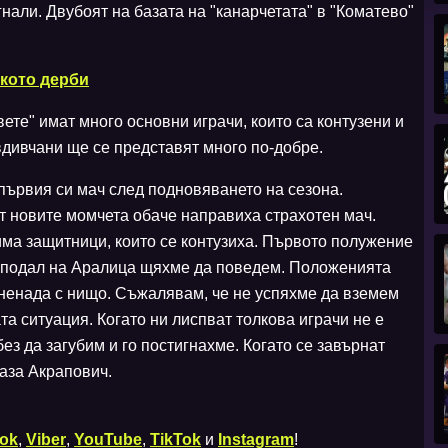
гнали. Двубоят на базата на "канарчетата" в "Коматево"
ското дерби
ете" имат много основни играчи, които са контузени и
вдивчани ще се представят много по-добре.
 първия си мач след подновяването на сезона.
т новите момчета обаче направиха страхотен мач.
ма защитници, които се контузиха. Първото полужение
бе подал на Аралица щяхме да поведем. Положенията
зненада с нищо. Съжалявам, че не успяхме да вземем
та ситуация. Когато ни лиспват толкова играчи не е
ез да загубим и го постигнахме. Когато се завърнат
каза Акрапович.
ok
,
Viber
,
YouTube
,
TikTok
и
Instagram
!