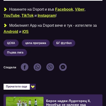
Новините на Dsport и във
Facebook
,
Viber
,
YouTube
,
TikTok
и
Instagram
!
Мобилният Аpp на Dsport вече е тук - изтеглете за
Android
и
iOS
ЦСКА
цяла програма
БГ футбол
Първа лига
Сподели
Прочетете още
Берое надви Лудогорец II,
Несебър се наложи над