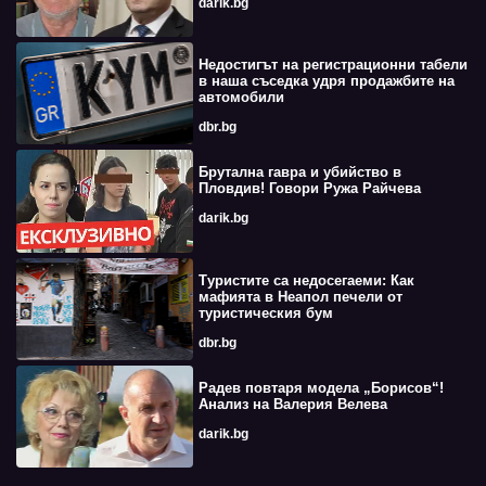
darik.bg
Недостигът на регистрационни табели
в наша съседка удря продажбите на
автомобили
dbr.bg
Брутална гавра и убийство в
Пловдив! Говори Ружа Райчева
darik.bg
Туристите са недосегаеми: Как
мафията в Неапол печели от
туристическия бум
dbr.bg
Радев повтаря модела „Борисов“!
Анализ на Валерия Велева
darik.bg