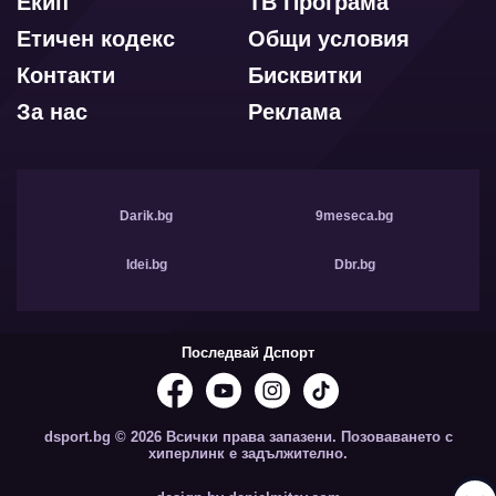
Екип
ТВ Програма
Етичен кодекс
Общи условия
Контакти
Бисквитки
За нас
Реклама
Darik.bg
9meseca.bg
Idei.bg
Dbr.bg
Последвай Дспорт
dsport.bg © 2026 Всички права запазени. Позоваването с
хиперлинк е задължително.