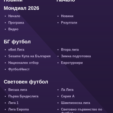
Мондиал 2026
Начало
Новини
Програма
Резултати
Видео
БГ футбол
efbet Лига
Втора лига
Sesame Купа на България
Зимна подготовка
Национален отбор
Евротурнири
ФутболНекст
Световен футбол
Висша лига
Ла Лига
Първа Бундеслига
Серия А
Лига 1
Шампионска лига
Лига Европа
Световно първенство по