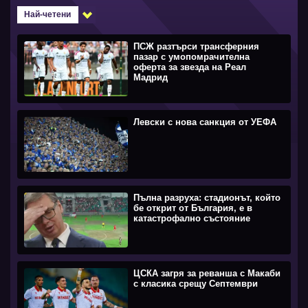
Най-четени
ПСЖ разтърси трансферния
пазар с умопомрачителна
оферта за звезда на Реал
Мадрид
Левски с нова санкция от УЕФА
Пълна разруха: стадионът, който
бе открит от България, е в
катастрофално състояние
ЦСКА загря за реванша с Макаби
с класика срещу Септември