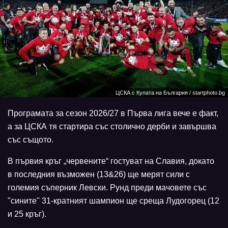
ЦСКА с Купата на България / startphoto.bg
Програмата за сезон 2026/27 в Първа лига вече е факт,
а за ЦСКА тя стартира със столично дерби и завършва
със същото.
В първия кръг „червените“ гостуват на Славия, докато
в последния възможен (13&26) ще мерят сили с
големия съперник Левски. Рунд преди мачовете със
"сините" 31-кратният шампион ще среща Лудогорец (12
и 25 кръг).