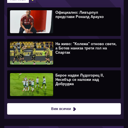
Официално: Ливърпул
представи Роналд Араухо
На живо: "Колежа" отново свети,
а Ботев наниза трети гол на
Спартак
Берое надви Лудогорец II,
Несебър се наложи над
Добруджа
Виж всички