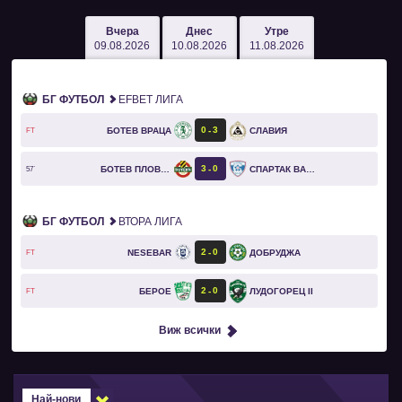
Вчера
Днес
Утре
09.08.2026
10.08.2026
11.08.2026
БГ ФУТБОЛ
EFBET ЛИГА
0
3
БОТЕВ ВРАЦА
СЛАВИЯ
FT
3
0
БОТЕВ ПЛОВДИВ
СПАРТАК ВАРНА
57`
БГ ФУТБОЛ
ВТОРА ЛИГА
2
0
NESEBAR
ДОБРУДЖА
FT
2
0
БЕРОЕ
ЛУДОГОРЕЦ II
FT
Виж всички
Най-нови