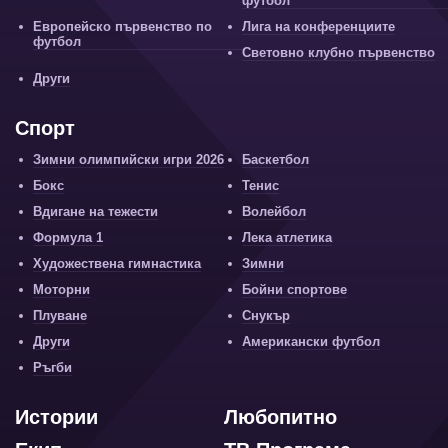
футбол
Европейско първенство по
Лига на конференциите
футбол
Световно клубно първенство
Други
Спорт
Зимни олимпийски игри 2026
Баскетбол
Бокс
Тенис
Вдигане на тежести
Волейбол
Формула 1
Лека атлетика
Художествена гимнастика
Зимни
Моторни
Бойни спортове
Плуване
Снукър
Други
Американски футбол
Ръгби
Истории
Любопитно