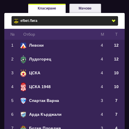
Класиране
Мачове
№
Oтбор
М
Т
1
Левски
4
12
2
Лудогорец
4
12
3
ЦСКА
4
10
4
ЦСКА 1948
4
10
5
Спартак Варна
3
7
6
Арда Кърджали
4
7
7
Ботев Пловдив
3
4