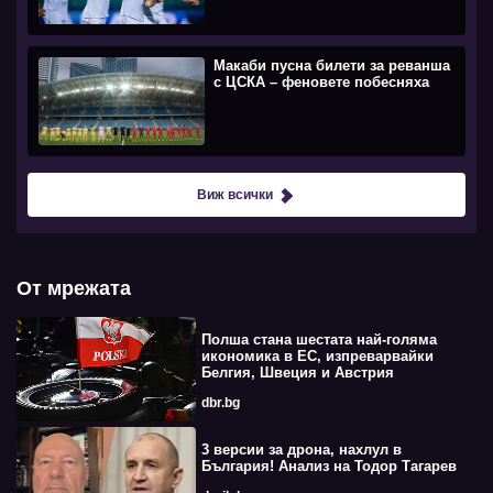
Макаби пусна билети за реванша
с ЦСКА – феновете побесняха
Виж всички
От мрежата
Полша стана шестата най-голяма
икономика в ЕС, изпреварвайки
Белгия, Швеция и Австрия
dbr.bg
3 версии за дрона, нахлул в
България! Анализ на Тодор Тагарев