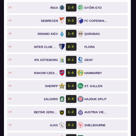
1
0
RIGA
GYŐRI ETO
FT
0
3
DEBRECEN
FC COPENHAGEN
FT
1
0
DINAMO KIEV
QARABAG
FT
2
0
INTER CLUB D'ESCALDES
FLORA
FT
0
1
IFK GÖTEBORG
GENT
FT
0
0
RAKOW CZESTOCHOWA
HAMMARBY
FT
1
3
SHERIFF
ST. GALLEN
FT
2
5
ZALGIRIS
HAJDUK SPLIT
FT
1
2
BEITAR JERUSALEM
AUSTRIA VIENNA
FT
3
1
AJAX
SHELBOURNE
FT