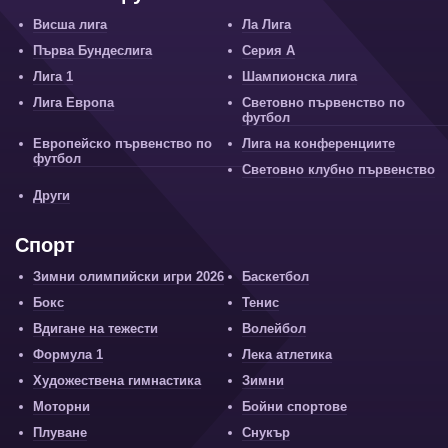
Висша лига
Ла Лига
Първа Бундеслига
Серия А
Лига 1
Шампионска лига
Лига Европа
Световно първенство по
футбол
Европейско първенство по
Лига на конференциите
футбол
Световно клубно първенство
Други
Спорт
Зимни олимпийски игри 2026
Баскетбол
Бокс
Тенис
Вдигане на тежести
Волейбол
Формула 1
Лека атлетика
Художествена гимнастика
Зимни
Моторни
Бойни спортове
Плуване
Снукър