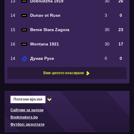
13
Dobrudzha 1919
30
26
14
Dunav ot Ruse
3
0
15
Beroe Stara Zagora
30
23
16
Montana 1921
30
17
14
Дунав Русе
0
0
Виж цялото класиране
Полезни връзки
Сайтове за залози
Bookmakers.bg
Футбол: резултати