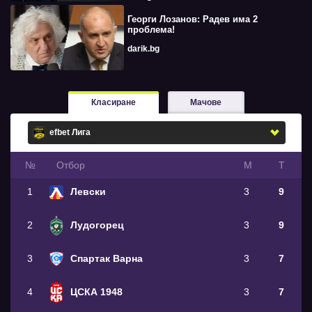
Георги Лозанов: Радев има 2
проблема!
darik.bg
Класиране
Мачове
№
Oтбор
М
Т
1
Левски
3
9
2
Лудогорец
3
9
3
Спартак Варна
3
7
4
ЦСКА 1948
3
7