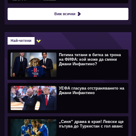
Виж всички
Най-четени
Петима титани в битка за трона
на ФИФА: кой може да смени
Джани Инфантино?
УЕФА гласува отстраняването на
Джани Инфантино
„Синя“ драма в края! Левски ще
пътува до Туркестан с гол аванс