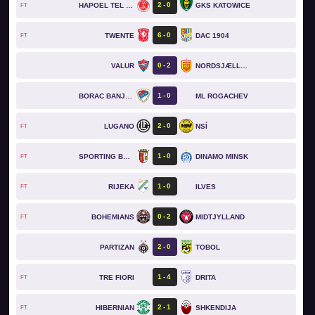
2
0
HAPOEL TEL AVIV
GKS KATOWICE
FT
6
0
TWENTE
DAC 1904
FT
0
2
VALUR
NORDSJÆLLAND
1
0
BORAC BANJA LUKA
ML ROGACHEV
2
0
LUGANO
NSÍ
FT
1
0
SPORTING BRAGA
DINAMO MINSK
FT
1
0
RIJEKA
ILVES
FT
0
2
BOHEMIANS
MIDTJYLLAND
FT
2
0
PARTIZAN
TOBOL
1
4
TRE FIORI
DRITA
FT
2
1
HIBERNIAN
SHKENDIJA
FT