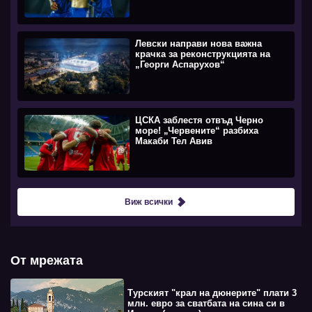
Левски направи нова важна
крачка за реконструкцията на
„Георги Аспарухов“
ЦСКА заблестя отвъд Черно
море! „Червените“ разбиха
Макаби Тел Авив
Виж всички
От мрежата
Турският "крал на дюнерите" плати 3
млн. евро за сватбата на сина си в