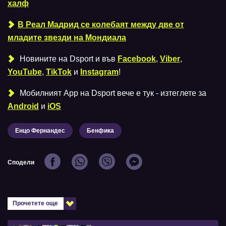
халф
В Реал Мадрид се колебаят между две от
младите звезди на Мондиала
Новините на Dsport и във
Facebook
,
Viber
,
YouTube
,
TikTok
и
Instagram
!
Мобилният Аpp на Dsport вече е тук - изтеглете за
Android
и
iOS
Енцо Фернандес
Бенфика
Сподели
Прочетете още