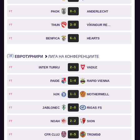
0
1
PAOK
ANDERLECHT
FT
3
0
THUN
VÍKINGUR REYKJAVÍK
FT
6
1
BENFICA
HEARTS
FT
ЕВРОТУРНИРИ
ЛИГА НА КОНФЕРЕНЦИИТЕ
2
1
INTER TURKU
VADUZ
FT
1
4
PAIDE
RAPID VIENNA
FT
1
1
HJK
MOTHERWELL
FT
2
0
JABLONEC
RIGAS FS
FT
2
2
NOAH
SION
FT
0
5
CFR CLUJ
TROMSØ
FT