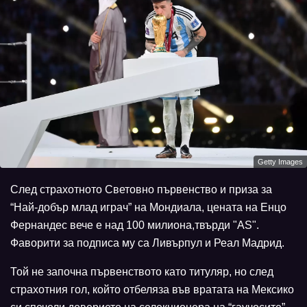
Getty Images
След страхотното Световно първенство и приза за
“Най-добър млад играч” на Мондиала, цената на Енцо
Фернандес вече е над 100 милиона,твърди "AS".
Фаворити за подписа му са Ливърпул и Реал Мадрид.
Той не започна първенството като титуляр, но след
страхотния гол, който отбеляза във вратата на Мексико