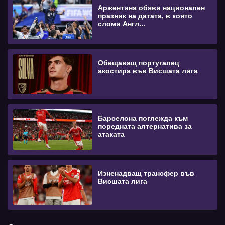
Аржентина обяви национален
празник на датата, в която
сломи Англ...
Обещаващ португалец
акостира във Висшата лига
Барселона поглежда към
поредната алтернатива за
атаката
Изненадващ трансфер във
Висшата лига