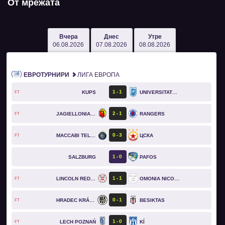
От мрежата
Вчера
Днес
Утре
06.08.2026
07.08.2026
08.08.2026
ЕВРОТУРНИРИ
ЛИГА ЕВРОПА
1
1
KUPS
UNIVERSITATEA CRAIOVA
FT
2
1
JAGIELLONIA BIAŁYSTOK
RANGERS
FT
0
3
MACCABI TEL AVIV
ЦСКА
FT
1
0
SALZBURG
PAFOS
1
1
LINCOLN RED IMPS
OMONIA NICOSIA
FT
0
1
HRADEC KRÁLOVÉ
BESIKTAS
FT
1
0
LECH POZNAŃ
KÍ
FT