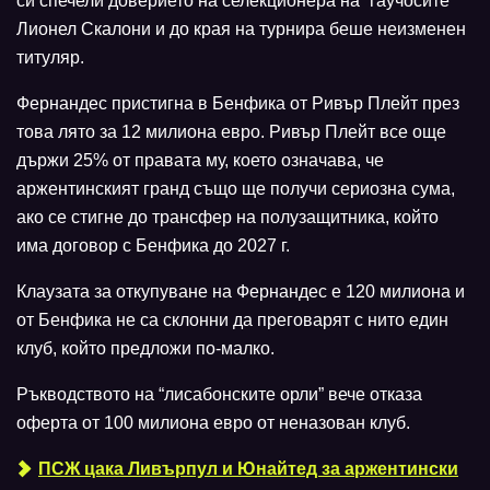
си спечели доверието на селекционера на “гаучосите”
Лионел Скалони и до края на турнира беше неизменен
титуляр.
Фернандес пристигна в Бенфика от Ривър Плейт през
това лято за 12 милиона евро. Ривър Плейт все още
държи 25% от правата му, което означава, че
аржентинският гранд също ще получи сериозна сума,
ако се стигне до трансфер на полузащитника, който
има договор с Бенфика до 2027 г.
Клаузата за откупуване на Фернандес е 120 милиона и
от Бенфика не са склонни да преговарят с нито един
клуб, който предложи по-малко.
Ръкводството на “лисабонските орли” вече отказа
оферта от 100 милиона евро от неназован клуб.
ПСЖ цака Ливърпул и Юнайтед за аржентински