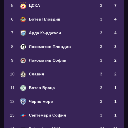
5
ЦСКА
3
7
6
Ботев Пловдив
3
4
7
Арда Кърджали
3
4
8
Локомотив Пловдив
3
3
9
Локомотив София
3
2
10
Славия
3
2
11
Ботев Враца
3
1
12
Черно море
3
1
13
Септември София
3
1