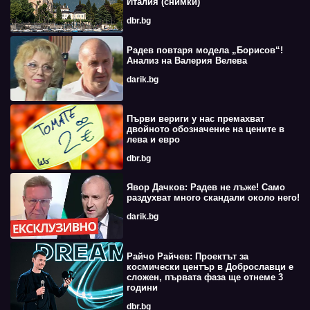
Италия (снимки)
dbr.bg
Радев повтаря модела „Борисов“!
Анализ на Валерия Велева
darik.bg
Първи вериги у нас премахват
двойното обозначение на цените в
лева и евро
dbr.bg
Явор Дачков: Радев не лъже! Само
раздухват много скандали около него!
darik.bg
Райчо Райчев: Проектът за
космически център в Доброславци е
сложен, първата фаза ще отнеме 3
години
dbr.bg