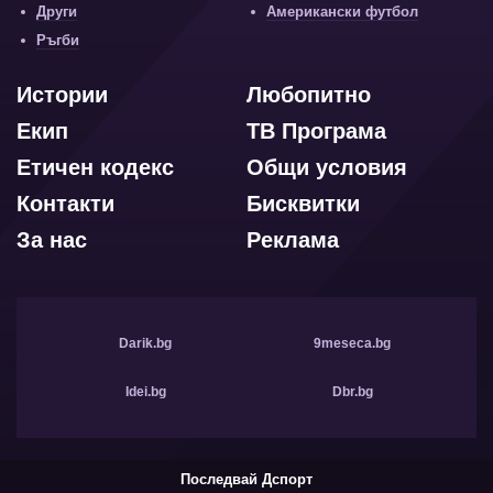
Други
Американски футбол
Ръгби
Истории
Любопитно
Екип
ТВ Програма
Етичен кодекс
Общи условия
Контакти
Бисквитки
За нас
Реклама
Darik.bg
9meseca.bg
Idei.bg
Dbr.bg
Последвай Дспорт