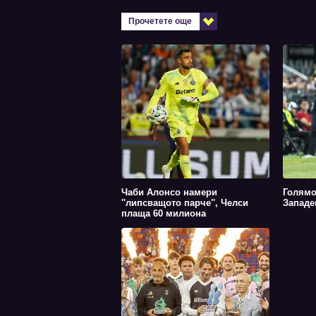
Прочетете още
Чаби Алонсо намери
Голямо
''липсващото парче'', Челси
Западе
плаща 60 милиона