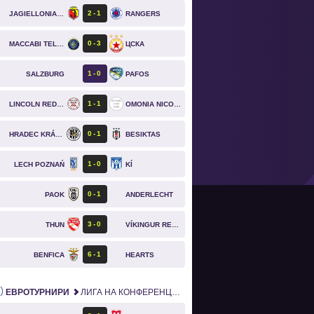
2
1
JAGIELLONIA BIAŁYSTOK
RANGERS
0
3
MACCABI TEL AVIV
ЦСКА
1
0
SALZBURG
PAFOS
1
1
LINCOLN RED IMPS
OMONIA NICOSIA
0
1
HRADEC KRÁLOVÉ
BESIKTAS
1
0
LECH POZNAŃ
KÍ
0
1
PAOK
ANDERLECHT
3
0
THUN
VÍKINGUR REYKJAVÍK
6
1
BENFICA
HEARTS
ЕВРОТУРНИРИ
ЛИГА НА КОНФЕРЕНЦИИТЕ