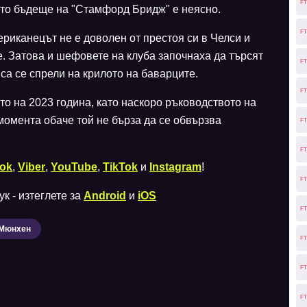
FT
ето бъдеще на "Стамфорд Бридж" е неясно.
FT
ериканецът не е доволен от престоя си в Челси и
е. Затова и шефовете на клуба започнаха да търсят
FT
 са се спрели на крилото на баварците.
FT
то на 2023 година, като наскоро ръководството на
момента обаче той не бърза да се обвързва
FT
.
FT
ok
,
Viber
,
YouTube
,
TikTok
и
Instagram
!
FT
к - изтеглете за
Android
и
iOS
FT
 Мюнхен
FT
FT
FT