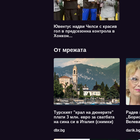
Ювентус надви Челси с красив
гол в предсезонна контрола в
Хонкон...
От мрежата
Турският "крал на дюнерите"
Радев 
плати 3 млн. евро за сватбата
„Борис
на сина си в Италия (снимки)
Велев
dbr.bg
darik.b