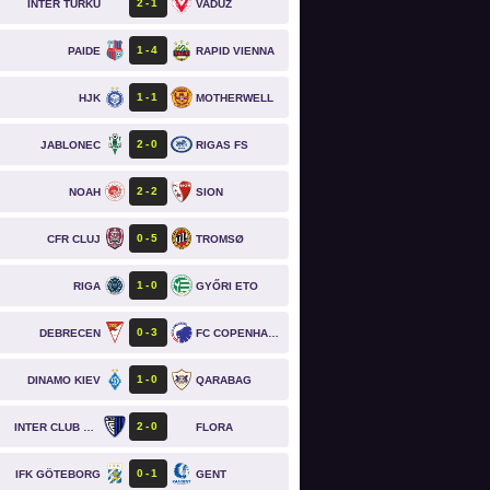
2
1
INTER TURKU
VADUZ
1
4
PAIDE
RAPID VIENNA
1
1
HJK
MOTHERWELL
2
0
JABLONEC
RIGAS FS
2
2
NOAH
SION
0
5
CFR CLUJ
TROMSØ
1
0
RIGA
GYŐRI ETO
0
3
DEBRECEN
FC COPENHAGEN
1
0
DINAMO KIEV
QARABAG
2
0
INTER CLUB D'ESCALDES
FLORA
0
1
IFK GÖTEBORG
GENT