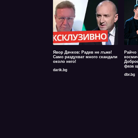
Явор Дачков: Радев не лъже!
Райчо 
Само раздухват много скандали
космич
около него!
Доброс
фаза щ
darik.bg
dbr.bg