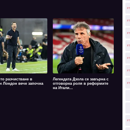
FT
FT
FT
FT
FT
FT
то разчистване в
Легендата Дзола се завърна с
н Лондон вече започна
отговорна роля в реформите
FT
на Итали...
FT