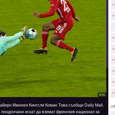
FT
FT
FT
FT
FT
FT
FT
FT
БТА
Байерн Мюнхен Кингсли Коман Това съобщи Daily Mail.
лондончани искат да вземат френския национал за