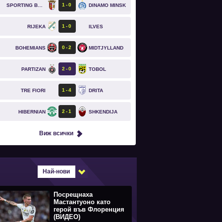
1
0
SPORTING BRAGA
DINAMO MINSK
1
0
RIJEKA
ILVES
0
2
BOHEMIANS
MIDTJYLLAND
2
0
PARTIZAN
TOBOL
1
4
TRE FIORI
DRITA
2
1
HIBERNIAN
SHKENDIJA
Виж всички
Най-нови
Посрещнаха
Мастантуоно като
герой във Флоренция
(ВИДЕО)