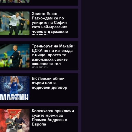
Христо Янев:
Разхождам се по
улиците на София
като най-мразения
човек в държавата
(ВИДЕО)
Треньорът на Макаби:
ЦСКА не ни изненада
с нищо, просто те
използваха своите
шансове за гол
(ВИДЕО)
БК Левски обяви
първи нов и
подновен договор
Копенхаген приключи
сухите мрежи за
Пламен Андреев в
Европа