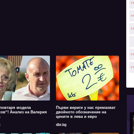
FT
FT
FT
FT
FT
повтаря модела
Първи вериги у нас премахват
ов“! Анализ на Валерия
двойното обозначение на
а
цените в лева и евро
g
dbr.bg