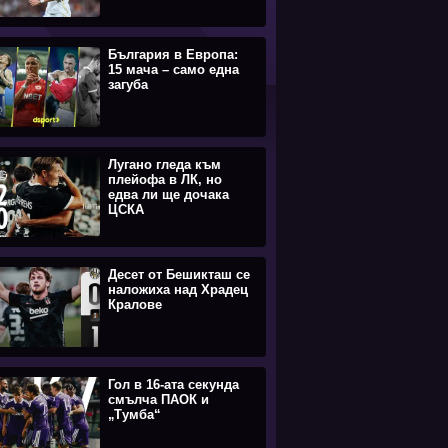
България в Европа:
15 мача – само една
загуба
Лугано гледа към
плейофа в ЛК, но
едва ли ще дочака
ЦСКА
Десет от Бешикташ се
наложиха над Храдец
Кралове
Гол в 16-ата секунда
смълча ПАОК и
„Тумба“