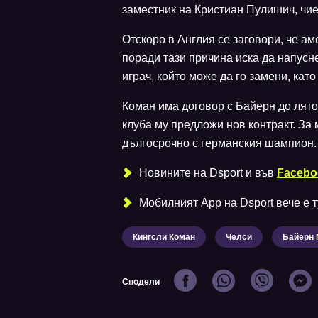
заместник на Кристиан Пулишич, чи
Отскоро в Англия се заговори, че ам
поради тази причина иска да напусн
играч, който може да го замени, като
Коман има договор с Байерн до лято
клуба му предложи нов контракт. За 
дългосрочно с германския шампион
Новините на Dsport и във
Facebo
Мобилният Аpp на Dsport вече е ту
Кингсли Коман
Челси
Байерн
Сподели