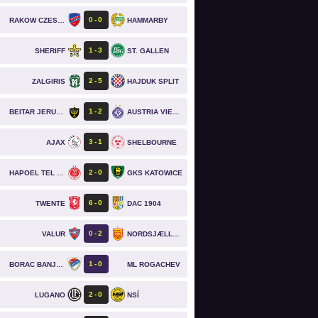
0
0
RAKOW CZESTOCHOWA
HAMMARBY
1
3
SHERIFF
ST. GALLEN
2
5
ZALGIRIS
HAJDUK SPLIT
1
2
BEITAR JERUSALEM
AUSTRIA VIENNA
3
1
AJAX
SHELBOURNE
2
0
HAPOEL TEL AVIV
GKS KATOWICE
6
0
TWENTE
DAC 1904
0
2
VALUR
NORDSJÆLLAND
1
0
BORAC BANJA LUKA
ML ROGACHEV
2
0
LUGANO
NSÍ