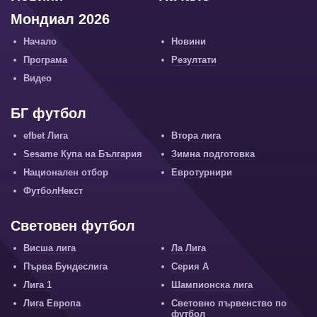
Мондиал 2026
Начало
Новини
Програма
Резултати
Видео
БГ футбол
efbet Лига
Втора лига
Sesame Купа на България
Зимна подготовка
Национален отбор
Евротурнири
ФутболНекст
Световен футбол
Висша лига
Ла Лига
Първа Бундеслига
Серия А
Лига 1
Шампионска лига
Лига Европа
Световно първенство по
футбол