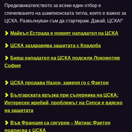
Предизвикателството за всеки един отбор е
спечелването на шампионската титла, което е важно за
ЦСКА. Развълнуван съм да стартирам. Давай, ЦСКА!“
Майкъл Естрада е новият нападател на ЦСКА
ЦСКА заздравява защитата с Кордоба
Бивш нападател на ЦСКА подсили Локомотив
София
ЦСКА продава Назон, заменя го с Фаетон
Българската връзка при съперника на ЦСКА:
Интересен жребий, проблемът на Сепси е вдясно
на защитата
Във Франция са сигурни – Матиас Фаетон
подписва с ЦСКА