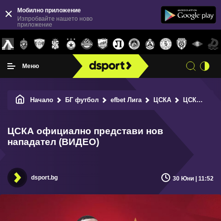
Мобилно приложение
Изпробвайте нашето ново
приложение
Меню
Начало
БГ футбол
efbet Лига
ЦСКА
ЦСКА официално представи нов нападател (ВИДЕО)
ЦСКА официално представи нов
нападател (ВИДЕО)
dsport.bg
30 Юни | 11:52