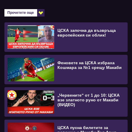
Прочетете още
ЦСКА започна да възвръща
европейския си облик!
Феновете на ЦСКА избраха
Кошмара за №1 срещу Макаби
„Червените“ от 1 до 10: ЦСКА
взе златното руно от Макаби
(ВИДЕО)
ЦСКА пусна билетите за