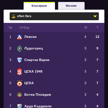
Класиране
Мачове
№
Oтбор
М
Т
1
Левски
4
12
2
Лудогорец
3
9
3
Спартак Варна
3
7
4
ЦСКА 1948
3
7
5
ЦСКА
3
7
6
Ботев Пловдив
3
4
7
Арда Кърджали
3
4