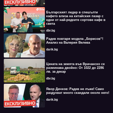
Българският лидер в спешълти
кафето влиза на китайския пазар с
едни от най-редките сортове кафе в
света
dbr.bg
Радев повтаря модела „Борисов“!
Анализ на Валерия Велева
darik.bg
Цената на земята във Врачанско се
разминава двойно: От 1022 до 2286
лв. за декар
dbr.bg
Явор Дачков: Радев не лъже! Само
раздухват много скандали около него!
darik.bg