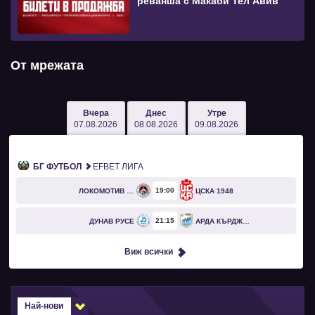
реванша с Макаби Тел Авив
От мрежата
Вчера
Днес
Утре
07.08.2026
08.08.2026
09.08.2026
БГ ФУТБОЛ
EFBET ЛИГА
19
00
ЛОКОМОТИВ СОФИЯ
ЦСКА 1948
21
15
ДУНАВ РУСЕ
АРДА КЪРДЖАЛИ
Виж всички
Най-нови