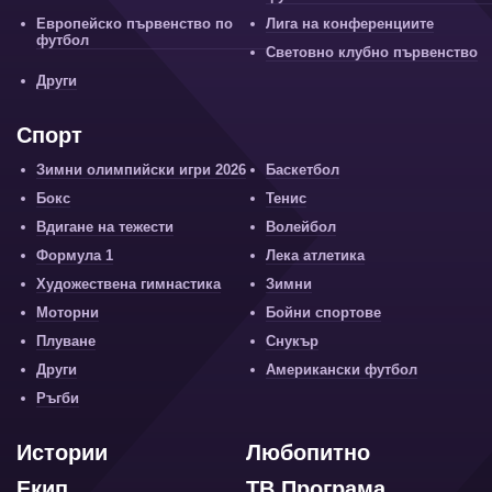
Европейско първенство по
Лига на конференциите
футбол
Световно клубно първенство
Други
Спорт
Зимни олимпийски игри 2026
Баскетбол
Бокс
Тенис
Вдигане на тежести
Волейбол
Формула 1
Лека атлетика
Художествена гимнастика
Зимни
Моторни
Бойни спортове
Плуване
Снукър
Други
Американски футбол
Ръгби
Истории
Любопитно
Екип
ТВ Програма