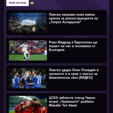
Най-четени
Левски направи нова важна
крачка за реконструкцията на
„Георги Аспарухов“
Реал Мадрид и Барселона ще
играят на час и половина от
България
Левски удари Локо Пловдив в
началото и в края с мисъл за
Шампионска лига (ВИДЕО)
ЦСКА заблестя отвъд Черно
море! „Червените“ разбиха
Макаби Тел Авив