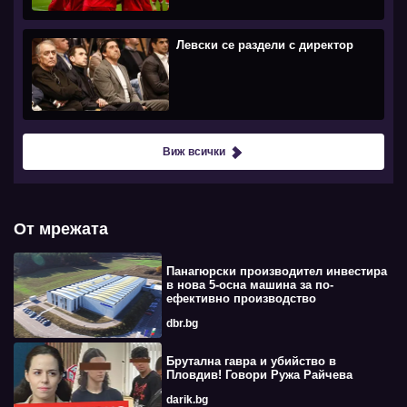
Левски се раздели с директор
Виж всички
От мрежата
Панагюрски производител инвестира
в нова 5-осна машина за по-
ефективно производство
dbr.bg
Брутална гавра и убийство в
Пловдив! Говори Ружа Райчева
darik.bg