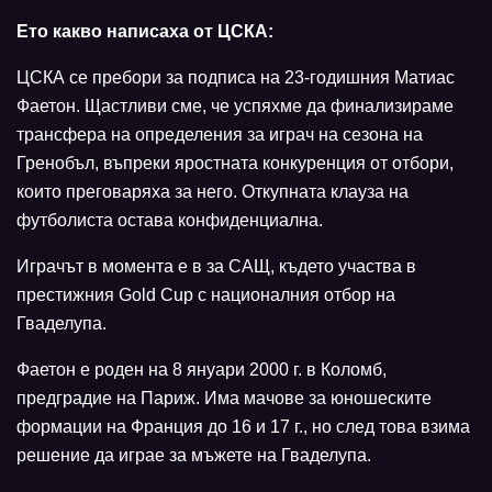
Ето какво написаха от ЦСКА:
ЦСКА се пребори за подписа на 23-годишния Матиас
Фаетон. Щастливи сме, че успяхме да финализираме
трансфера на определения за играч на сезона на
Гренобъл, въпреки яростната конкуренция от отбори,
които преговаряха за него. Откупната клауза на
футболиста остава конфиденциална.
Играчът в момента е в за САЩ, където участва в
престижния Gold Cup с националния отбор на
Гваделупа.
Фаетон е роден на 8 януари 2000 г. в Коломб,
предградие на Париж. Има мачове за юношеските
формации на Франция до 16 и 17 г., но след това взима
решение да играе за мъжете на Гваделупа.