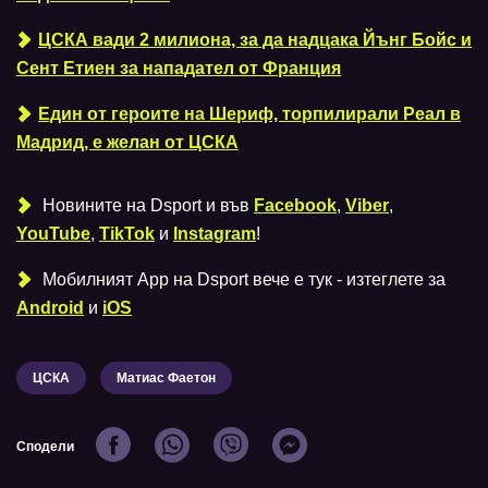
ЦСКА вади 2 милиона, за да надцака Йънг Бойс и
Сент Етиен за нападател от Франция
Един от героите на Шериф, торпилирали Реал в
Мадрид, е желан от ЦСКА
Новините на Dsport и във
Facebook
,
Viber
,
YouTube
,
TikTok
и
Instagram
!
Мобилният Аpp на Dsport вече е тук - изтеглете за
Android
и
iOS
ЦСКА
Матиас Фаетон
Сподели