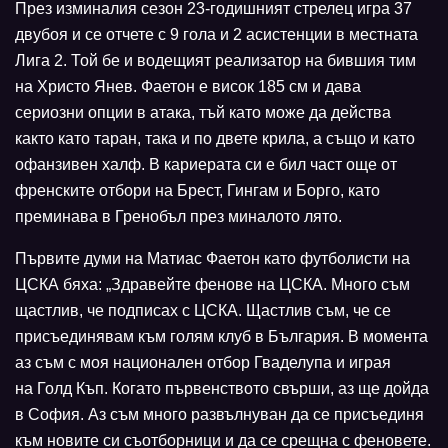
През изминалия сезон 23-годишният стрелец игра 37
двубоя и се отчете с 9 гола и 2 асистенции в местната
Лига 2. Той бе и водещият реализатор на бившия тим
на Христо Янев. Фаетон е висок 185 см и дава
сериозни опции в атака, тъй като може да действа
както като таран, така и по двете крила, а също и като
офанзивен халф. В кариерата си е бил част още от
френските отбори на Брест, Гингам и Борго, като
преминава в Гренобъл през миналото лято.
Първите думи на Матиас Фаетон като футболисти на
ЦСКА бяха: „Здравейте фенове на ЦСКА. Много съм
щастлив, че подписах с ЦСКА. Щастлив съм, че се
присъединявам към голям клуб в България. В момента
аз съм с моя национален отбор Гваделупа и играя
на Голд Къп. Когато първенството свърши, аз ще дойда
в София. Аз съм много развълнуван да се присъединя
към новите си съотборници и да се срещна с феновете.