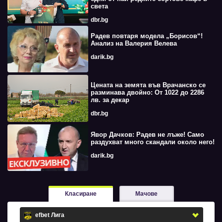
света
dbr.bg
Радев повтаря модела „Борисов“!
Анализ на Валерия Велева
darik.bg
Цената на земята във Врачанско се
разминава двойно: От 1022 до 2286
лв. за декар
dbr.bg
Явор Дачков: Радев не лъже! Само
раздухват много скандали около него!
darik.bg
Класиране
Мачове