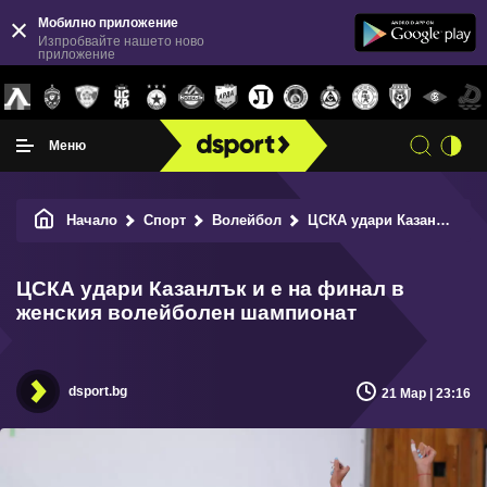
Мобилно приложение
Изпробвайте нашето ново
приложение
Меню
Начало
Спорт
Волейбол
ЦСКА удари Казанлък и е на финал в женския волейболен шампионат
ЦСКА удари Казанлък и е на финал в
женския волейболен шампионат
dsport.bg
21 Мар | 23:16