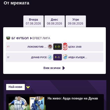
От мрежата
Вчера
Днес
Утре
07.08.2026
08.08.2026
09.08.2026
БГ ФУТБОЛ
EFBET ЛИГА
1
3
ЛОКОМОТИВ СОФИЯ
ЦСКА 1948
FT
0
1
ДУНАВ РУСЕ
АРДА КЪРДЖАЛИ
22`
Виж всички
Най-нови
На живо: Арда поведе на Дунав