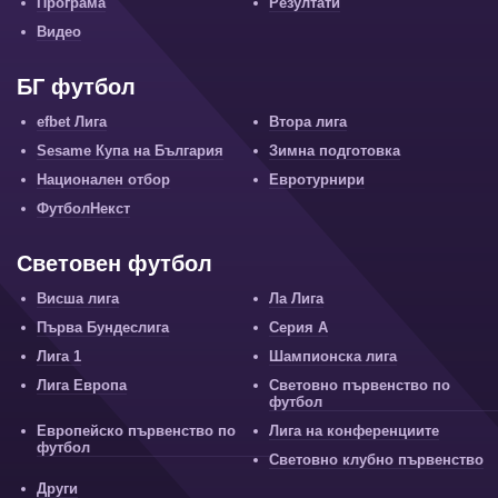
Програма
Резултати
Видео
БГ футбол
efbet Лига
Втора лига
Sesame Купа на България
Зимна подготовка
Национален отбор
Евротурнири
ФутболНекст
Световен футбол
Висша лига
Ла Лига
Първа Бундеслига
Серия А
Лига 1
Шампионска лига
Лига Европа
Световно първенство по
футбол
Европейско първенство по
Лига на конференциите
футбол
Световно клубно първенство
Други