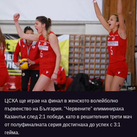
НБЛ
ЦСКА ще играе на финал в женското волейболно
първенство на България. "Червените" елиминираха
Казанлък след 2:1 победи, като в решителния трети мач
от полуфиналната серия достигнаха до успех с 3:1
гейма.