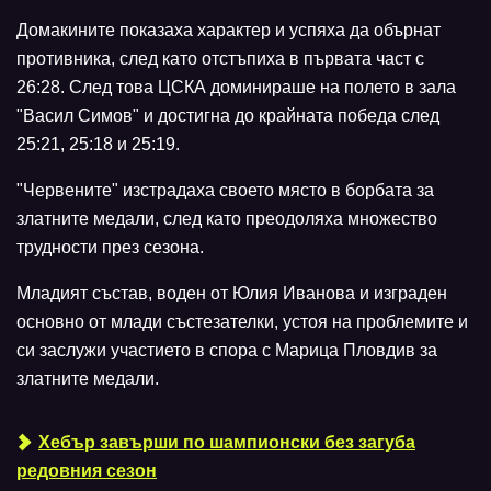
Домакините показаха характер и успяха да обърнат
противника, след като отстъпиха в първата част с
26:28. След това ЦСКА доминираше на полето в зала
"Васил Симов" и достигна до крайната победа след
25:21, 25:18 и 25:19.
"Червените" изстрадаха своето място в борбата за
златните медали, след като преодоляха множество
трудности през сезона.
Младият състав, воден от Юлия Иванова и изграден
основно от млади състезателки, устоя на проблемите и
си заслужи участието в спора с Марица Пловдив за
златните медали.
Хебър завърши по шампионски без загуба
редовния сезон