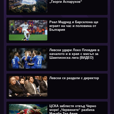
„Георги Аспарухов“
Реал Мадрид и Барселона ще
играят на час и половина от
България
Левски удари Локо Пловдив в
началото и в края с мисъл за
Шампионска лига (ВИДЕО)
Левски се раздели с директор
ЦСКА заблестя отвъд Черно
море! „Червените“ разбиха
Макаби Тел Авив