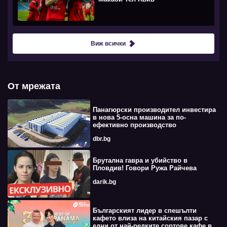
Виж всички
От мрежата
Панагюрски производител инвестира
в нова 5-осна машина за по-
ефективно производство
dbr.bg
Брутална гавра и убийство в
Пловдив! Говори Ружа Райчева
darik.bg
Българският лидер в спешълти
кафето влиза на китайския пазар с
едни от най-редките сортове кафе в