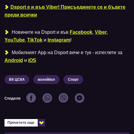
Dsport е и във Viber! Присъединете се и бъдете
преди всички
Новините на Dsport и във
Facebook
,
Viber
,
YouTube
,
TikTok
и
Instagram
!
Мобилният Аpp на Dsport вече е тук - изтеглете за
Android
и
iOS
ВК ЦСКА
волейбол
Спорт
Сподели
Прочетете още