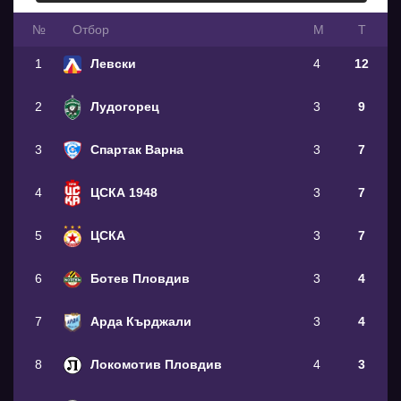
№
Oтбор
М
Т
1
Левски
4
12
2
Лудогорец
3
9
3
Спартак Варна
3
7
4
ЦСКА 1948
3
7
5
ЦСКА
3
7
6
Ботев Пловдив
3
4
7
Арда Кърджали
3
4
8
Локомотив Пловдив
4
3