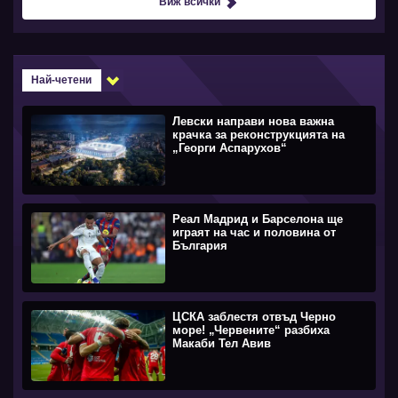
Виж всички
Най-четени
Левски направи нова важна
крачка за реконструкцията на
„Георги Аспарухов“
Реал Мадрид и Барселона ще
играят на час и половина от
България
ЦСКА заблестя отвъд Черно
море! „Червените“ разбиха
Макаби Тел Авив