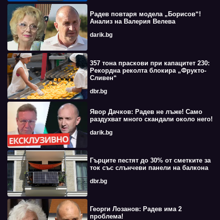
Радев повтаря модела „Борисов“!
Анализ на Валерия Велева
darik.bg
357 тона праскови при капацитет 230:
Рекордна реколта блокира „Фрукто-
Сливен“
dbr.bg
Явор Дачков: Радев не лъже! Само
раздухват много скандали около него!
darik.bg
Гърците пестят до 30% от сметките за
ток със слънчеви панели на балкона
dbr.bg
Георги Лозанов: Радев има 2
проблема!