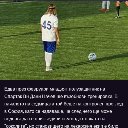
Едва през февруари младият полузащитник на
Спартак Вн Дани Начев ще възобнови тренировки. В
началото на седмицата той беше на контролен преглед
в София, като се надяваше, че след него ще може
веднага да се присъедини към подготовката на
"соколите", но становището на лекарския екип е било