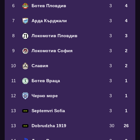
6
Ботев Пловдив
3
4
7
Арда Кърджали
3
4
8
Локомотив Пловдив
3
3
9
Локомотив София
3
2
10
Славия
3
2
11
Ботев Враца
3
1
12
Черно море
3
1
13
Septemvri Sofia
3
1
13
Dobrudzha 1919
30
26