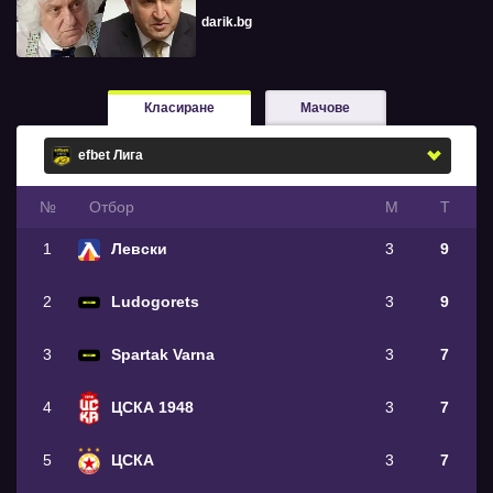
darik.bg
Класиране
Мачове
№
Oтбор
М
Т
1
Левски
3
9
2
Ludogorets
3
9
3
Spartak Varna
3
7
4
ЦСКА 1948
3
7
5
ЦСКА
3
7