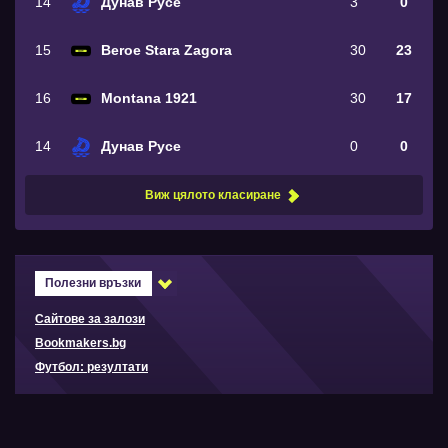
14
Дунав Русе
3
0
15
Beroe Stara Zagora
30
23
16
Montana 1921
30
17
14
Дунав Русе
0
0
Виж цялото класиране
Полезни връзки
Сайтове за залози
Bookmakers.bg
Футбол: резултати