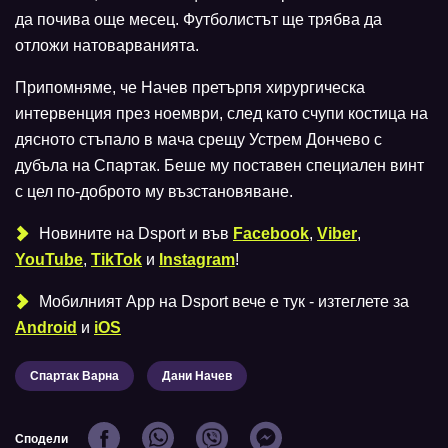
да почива още месец. Футболистът ще трябва да
отложи натоварванията.
Припомняме, че Начев претърпя хирургическа
интервенция през ноември, след като счупи костица на
дясното стъпало в мача срещу Устрем Дончево с
дубъла на Спартак. Беше му поставен специален винт
с цел по-доброто му възстановяване.
Новините на Dsport и във
Facebook
,
Viber
,
YouTube
,
TikTok
и
Instagram
!
Мобилният Аpp на Dsport вече е тук - изтеглете за
Android
и
iOS
Спартак Варна
Дани Начев
Сподели