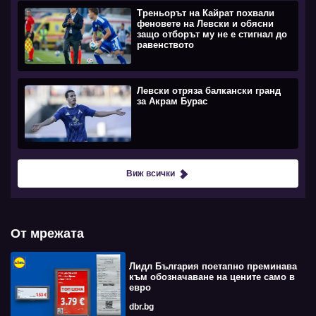
Треньорът на Кайрат похвали
феновете на Левски и обясни
защо отборът му не е стигнал до
равенството
Левски отряза балкански гранд
за Акрам Бурас
Виж всички
От мрежата
Лидл България поетапно преминава
към обозначаване на цените само в
евро
dbr.bg