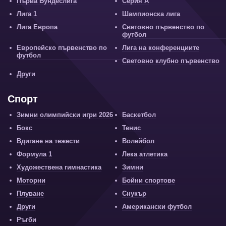
Първа Бундеслига
Серия А
Лига 1
Шампионска лига
Лига Европа
Световно първенство по
футбол
Европейско първенство по
Лига на конференциите
футбол
Световно клубно първенство
Други
Спорт
Зимни олимпийски игри 2026
Баскетбол
Бокс
Тенис
Вдигане на тежести
Волейбол
Формула 1
Лека атлетика
Художествена гимнастика
Зимни
Моторни
Бойни спортове
Плуване
Снукър
Други
Американски футбол
Ръгби