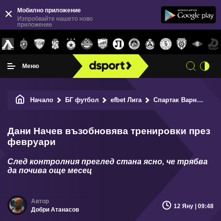
Мобилно приложение
Изпробвайте нашето ново
приложение
Меню
Начало
БГ футбол
efbet Лига
Спартак Варна
Да
Дани Начев възобновява тренировки през
февруари
След контролния преглед стана ясно, че трябва
да почива още месец
12 Яну | 09:48
Добри Атанасов