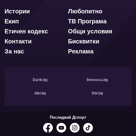
Истории
Любопитно
Екип
ТВ Програма
Етичен кодекс
Общи условия
Контакти
Бисквитки
За нас
Реклама
Darik.bg
9meseca.bg
Idei.bg
Dbr.bg
Последвай Дспорт