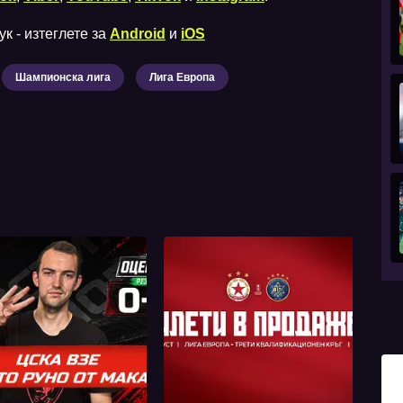
к - изтеглете за
Android
и
iOS
Шампионска лига
Лига Европа