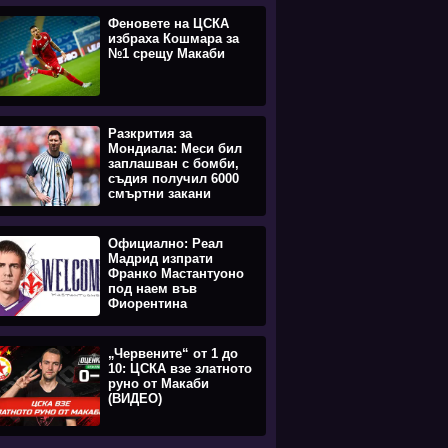
Феновете на ЦСКА
избраха Кошмара за
№1 срещу Макаби
Разкрития за
Мондиала: Меси бил
заплашван с бомби,
съдия получил 6000
смъртни закани
Официално: Реал
Мадрид изпрати
Франко Мастантуоно
под наем във
Фиорентина
„Червените“ от 1 до
10: ЦСКА взе златното
руно от Макаби
(ВИДЕО)