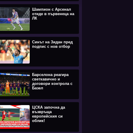
Шампион с Арсенал
отиде в първенеца на
ЛК
Синът на Зидан пред
подпис с нов отбор
Барселона реагира
светкавично и
договори контрола с
Базел
ЦСКА започна да
възвръща
европейския си
облик!