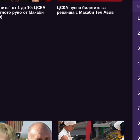
ните“ от 1 до 10: ЦСКА
ЦСКА пусна билетите за
атното руно от Макаби
реванша с Макаби Тел Авив
)
1
2
3
4
5
6
7
8
9