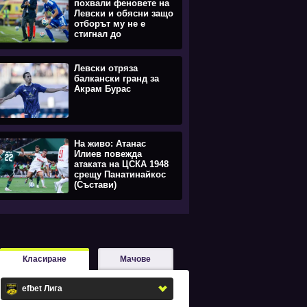
похвали феновете на
Левски и обясни защо
отборът му не е
стигнал до
равенството
Левски отряза
балкански гранд за
Акрам Бурас
На живо: Атанас
Илиев повежда
атаката на ЦСКА 1948
срещу Панатинайкос
(Състави)
Класиране
Мачове