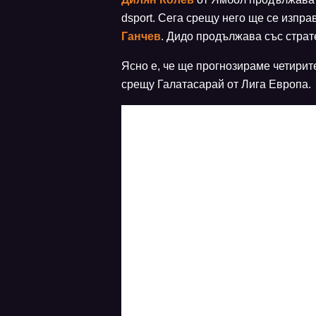
dsport. Сега срещу него ще се изпр
Ганчев
. Дидо продължава със страте
Ясно е, че ще прогнозираме четирит
срещу Галатасарай от Лига Европа.