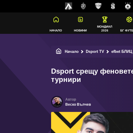
МОНДИАЛ
НАЧАЛО
НОВИНИ
2026
БГ ФУТ
Начало
Dsport TV
efbet БЛИЦ
Dsport срещу феновет
турнири
Веско Вълчев