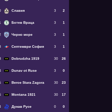
0
Славия
3
2
1
Ботев Враца
3
1
2
Черно море
3
1
3
Септември София
3
1
3
Dobrudzha 1919
30
26
4
Dunav ot Ruse
3
0
5
Beroe Stara Zagora
30
23
6
Montana 1921
30
17
4
Дунав Русе
0
0