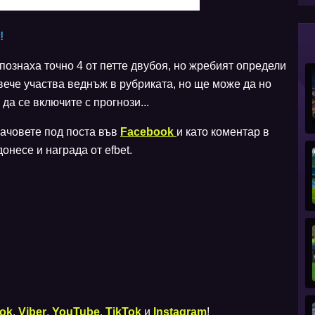
!
ознаха точно 4 от петте двубоя, но жребият определи
вече участва веднъж в рубриката, но ще може да но
да се включите с прогнози...
ачовете под поста във
Facebook
и като коментар в
онесе и награда от efbet.
ok
,
Viber
,
YouTube
,
TikTok
и
Instagram
!