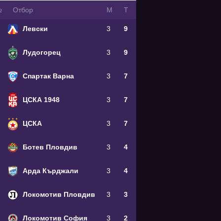
№
Oтбор
М
Т
Левски
3
9
Лудогорец
3
9
Спартак Варна
3
7
ЦСКА 1948
3
7
ЦСКА
3
7
Ботев Пловдив
3
4
Арда Кърджали
3
4
Локомотив Пловдив
3
3
Локомотив София
3
2