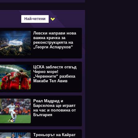
Най-четени
Левски направи нова
важна крачка за
реконструкцията на
„Георги Аспарухов“
ЦСКА заблестя отвъд
Черно море!
„Червените“ разбиха
Макаби Тел Авив
Реал Мадрид и
Барселона ще играят
на час и половина от
България
Треньорът на Кайрат