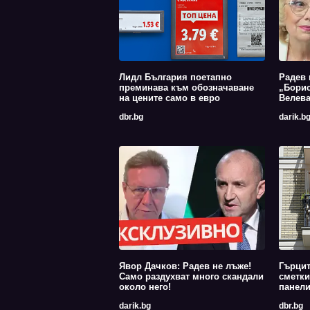
Лидл България поетапно
Радев 
преминава към обозначаване
„Борис
на цените само в евро
Велев
dbr.bg
darik.b
Явор Дачков: Радев не лъже!
Гърцит
Само раздухват много скандали
сметки
около него!
панели
darik.bg
dbr.bg