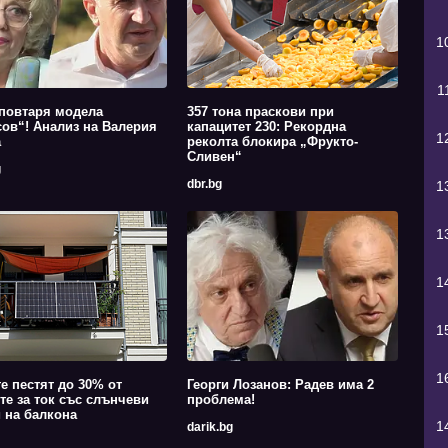
1
1
повтаря модела
357 тона праскови при
ов“! Анализ на Валерия
капацитет 230: Рекордна
1
а
реколта блокира „Фрукто-
Сливен“
g
dbr.bg
1
1
1
1
1
е пестят до 30% от
Георги Лозанов: Радев има 2
те за ток със слънчеви
проблема!
 на балкона
1
darik.bg