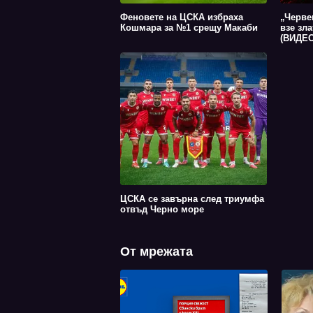
Феновете на ЦСКА избраха
„Черве
Кошмара за №1 срещу Макаби
взе зл
(ВИДЕО
ЦСКА се завърна след триумфа
отвъд Черно море
От мрежата