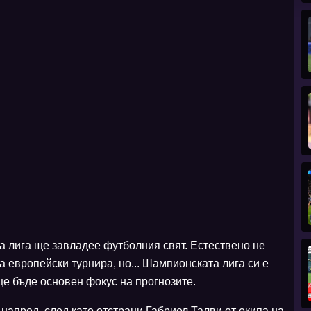
а лига ще завладее футболния свят. Естествено не
а европейски турнира, но... Шампионската лига си е
 бъде основен фокус на прогнозите.
апред, след като отстрани Габриел Талви от екипа на