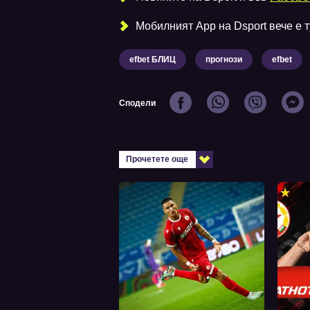
Мобилният Аpp на Dsport вече е ту
efbet БЛИЦ
прогнози
efbet
Сподели
Прочетете още