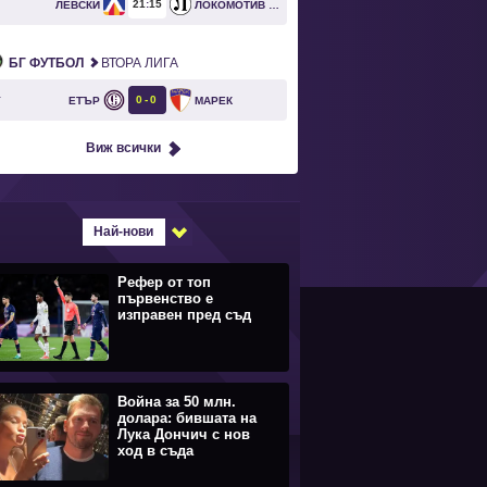
21
15
ЛЕВСКИ
ЛОКОМОТИВ ПЛОВДИВ
БГ ФУТБОЛ
ВТОРА ЛИГА
0
0
ЕТЪР
МАРЕК
T
Виж всички
Най-нови
Рефер от топ
първенство е
изправен пред съд
Война за 50 млн.
долара: бившата на
Лука Дончич с нов
ход в съда