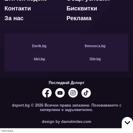
Контакти
Бисквитки
За нас
Реклама
Darik.bg
9meseca.bg
Idei.bg
Dbr.bg
Последвай Дспорт
dsport.bg © 2026 Всички права запазени. Позоваването с
хиперлинк е задължително.
design by danielmitev.com
РЕКЛАМА