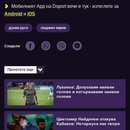
Мобилният Аpp на Dsport вече е тук - изтеглете за
Android
и
iOS
дунав русе
людмил киров
Сподели
Прочетете още
Луканов: Допускаме наивни
голове и изтърваваме наивни
голове
Цветомир Найденов атакува
Кабаков: Нотариуса пак твори