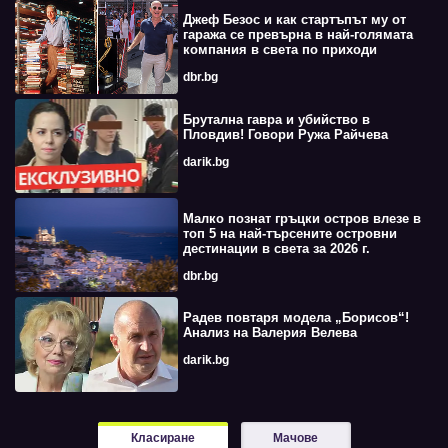
Джеф Безос и как стартъпът му от
гаража се превърна в най-голямата
компания в света по приходи
dbr.bg
Брутална гавра и убийство в
Пловдив! Говори Ружа Райчева
darik.bg
Малко познат гръцки остров влезе в
топ 5 на най-търсените островни
дестинации в света за 2026 г.
dbr.bg
Радев повтаря модела „Борисов“!
Анализ на Валерия Велева
darik.bg
Класиране
Мачове