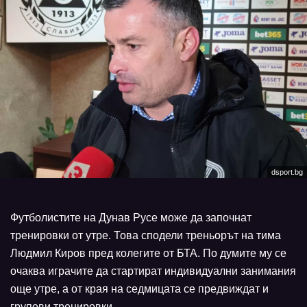
dsport.bg
Футболистите на Дунав Русе може да започнат
тренировки от утре. Това сподели треньорът на тима
Людмил Киров пред колегите от БТА. По думите му се
очаква играчите да стартират индивидуални занимания
още утре, а от края на седмицата се предвиждат и
групови тренировки.