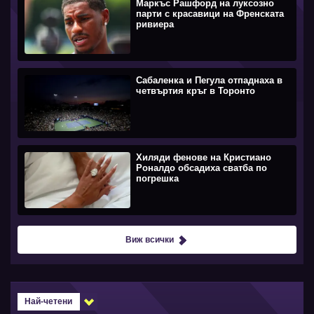
Маркъс Рашфорд на луксозно
парти с красавици на Френската
ривиера
Сабаленка и Пегула отпаднаха в
четвъртия кръг в Торонто
Хиляди фенове на Кристиано
Роналдо обсадиха сватба по
погрешка
Виж всички
Най-четени