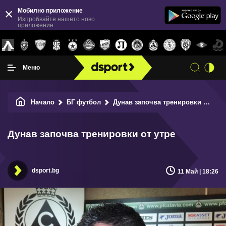
Мобилно приложение
Изпробвайте нашето ново
приложение
Меню
Начало
БГ футбол
Дунав започва тренировки от утре
Дунав започва тренировки от утре
dsport.bg
11 Май | 18:26