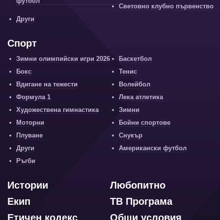
футбол
Световно клубно първенство
Други
Спорт
Зимни олимпийски игри 2026
Баскетбол
Бокс
Тенис
Вдигане на тежести
Волейбол
Формула 1
Лека атлетика
Художествена гимнастика
Зимни
Моторни
Бойни спортове
Плуване
Снукър
Други
Американски футбол
Ръгби
Истории
Любопитно
Екип
ТВ Програма
Етичен кодекс
Общи условия