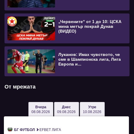
„Червените“ от 1 до 10: ЦСКА
мина метър покрай Дунав
(ВИДЕО)
Луканов: Имах чувството, че
сме в Шампионска лига, Лига
Европа и...
От мрежата
Вчера
Днес
Утре
08.08.2026
09.08.2026
10.08.2026
БГ ФУТБОЛ
EFBET ЛИГА