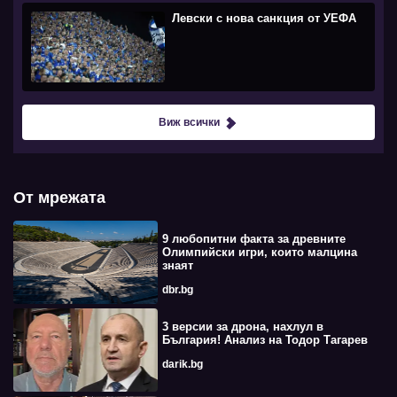
Левски с нова санкция от УЕФА
Виж всички
От мрежата
9 любопитни факта за древните
Олимпийски игри, които малцина
знаят
dbr.bg
3 версии за дрона, нахлул в
България! Анализ на Тодор Тагарев
darik.bg