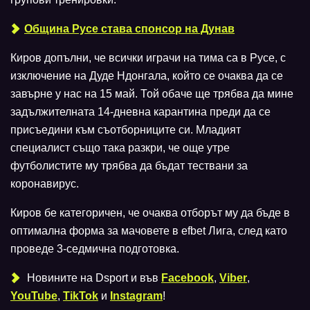
Община Русе става спонсор на Дунав
Киров допълни, че всички играчи на тима са в Русе, с
изключение на Дуде Ндонгала, който се очаква да се
завърне у нас на 15 май. Той обаче ще трябва да мине
задължителната 14-дневна карантина преди да се
присъедини към съотборниците си. Младият
специалист също така разкри, че още утре
футболистите му трябва да бъдат тествани за
коронавирус.
Киров бе категоричен, че очаква отборът му да бъде в
оптимална форма за мачовете в efbet Лига, след като
проведе 3-седмична подготовка.
Новините на Dsport и във
Facebook
,
Viber
,
YouTube
,
TikTok
и
Instagram
!