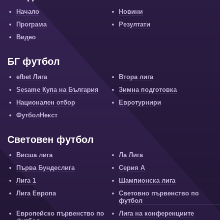
Начало
Новини
Програма
Резултати
Видео
БГ футбол
efbet Лига
Втора лига
Sesame Купа на България
Зимна подготовка
Национален отбор
Евротурнири
ФутболНекст
Световен футбол
Висша лига
Ла Лига
Първа Бундеслига
Серия А
Лига 1
Шампионска лига
Лига Европа
Световно първенство по
футбол
Европейско първенство по
Лига на конференциите