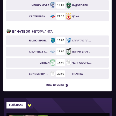
19
00
ЧЕРНО МОРЕ
ЛУДОГОРЕЦ
21
15
СЕПТЕМВРИ СОФИЯ
ЦСКА
БГ ФУТБОЛ
ВТОРА ЛИГА
18
00
RILSKI SPORTIST
СПАРТАК ПЛЕВЕН
18
00
СПОРТИСТ СВОГЕ
ПИРИН БЛАГОЕВГРАД
18
00
VIHREN
ЧЕРНОМОРЕЦ БУРГАС
20
00
LOKOMOTIV GO
FRATRIA
Виж всички
Най-нови